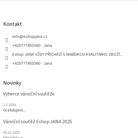
Z
á
p
a
Kontakt
t
í
info
@
eshopjana.cz
+420777450360 - Jana
Eshop JANA VŽDY PŘICHÁZÍ S NABÍDKOU KVALITNÍHO ZBOŽÍ...
+420777450360 - Jana
Novinky
Výherce vánoční soutěže
1.2.2026
Gratulujem...
Vánoční soutěž Eshop JANA 2025
26.12.2025