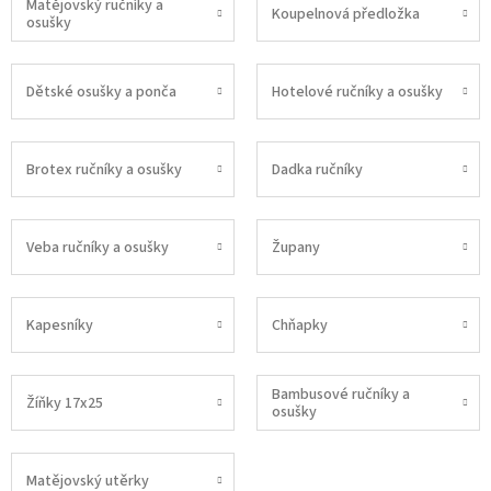
Matějovský ručníky a
Koupelnová předložka
osušky
Dětské osušky a ponča
Hotelové ručníky a osušky
Brotex ručníky a osušky
Dadka ručníky
Veba ručníky a osušky
Župany
Kapesníky
Chňapky
Bambusové ručníky a
Žíňky 17x25
osušky
Matějovský utěrky