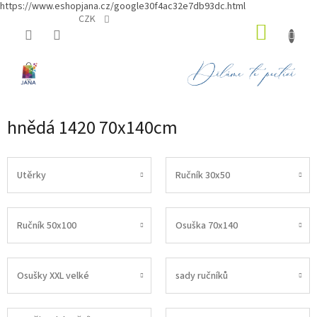
https://www.eshopjana.cz/google30f4ac32e7db93dc.html
Přejít
CZK
NÁKUP
na
obsah
KOŠÍK
hnědá 1420 70x140cm
Utěrky
Ručník 30x50
Ručník 50x100
Osuška 70x140
Osušky XXL velké
sady ručníků