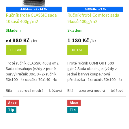
1 034 Kč
až
–14 %
1 227 Kč
–3 %
Ručník froté CLASSIC sada
Ručník froté Comfort sada
10kusů 400g/m2
9kusů 400g/m2
Skladem
Skladem
Průměrné
Průměrné
hodnocení
hodnocení
880 Kč
1 180 Kč
od
/ ks
/ ks
produktu
produktu
je
je
DETAIL
DETAIL
5,0
5,0
z
z
Froté ručník CLASSIC 400 g/m2
Froté ručník COMFORT 500
5
5
Sada obsahuje: (vždy z jedné
g/m2 Sada obsahuje: (vždy z
hvězdiček.
hvězdiček.
barvy) ručník 30x50 - 2x ručník
jedné barvy) koupelnová
50x100 - 4x osuška 70x140 - 4x
předložka - 1x ručník 50x100 - 4x
osuška 70x140 - 4x
Bílá
azurová modrá
béžová
Bílá
černá
azurová modrá
červená
hnědá 1420
béžová
Akce
Akce
Tip
Tip