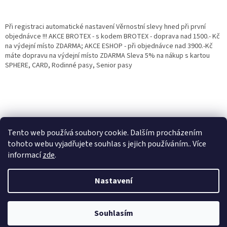
Při registraci automatické nastavení Věrnostní slevy hned při první
objednávce !!! AKCE BROTEX - s kodem BROTEX - doprava nad 1500.- Kč
na výdejní místo ZDARMA; AKCE ESHOP - při objednávce nad 3900.-Kč
máte dopravu na výdejní místo ZDARMA Sleva 5% na nákup s kartou
SPHERE, CARD, Rodinné pasy, Senior pasy
Tento web používá soubory cookie. Dalším procházením
tohoto webu vyjadřujete souhlas s jejich používáním.. Více
informací
zde
.
Vytvořil Shoptet
Věrnostní porgram: Již od první objednávky s registrací automaticky
Nastavení
nastavená Věrnostní sleva 3% - 10% na Všechny Vaše další nákupy. Čím
víc nakoupíte, tím větší slevu můžete získat. Vaše objednávky se sčítají.
Využít můžete i "Slevové kody" nebo DOPRAVU ZDARMA. Přejeme
Copyright 2026
Eshop Jana
. Všechna práva vyhrazena.
příjemný nákup u nás Jana Kotasová Komárková a kolektiv pracovníků
Souhlasím
Eshop JANA