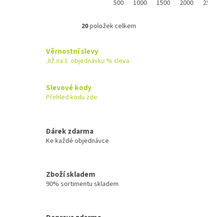
online a po...
500
1000
1500
2000
2500
20
položek celkem
O
v
l
Věrnostní slevy
á
JIŽ na 1. objednávku % sleva
d
a
c
Slevové kody
í
Přehled kodu zde
p
r
v
k
Dárek zdarma
y
Ke každé objednávce
v
ý
p
Zboží skladem
i
90% sortimentu skladem
s
u