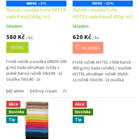
o
600 Kč
–3 %
707 Kč
–12 %
d
Ručník / osuška froté GREEK
Ručník / osuška froté
u
sada 4 kusů 500g/m2
HOTEL sada 6 kusů 450g/m2
k
Skladem
Skladem
Průměrné
Průměrné
t
hodnocení
hodnocení
580 Kč
620 Kč
ů
/ ks
/ ks
produktu
produktu
je
je
DETAIL
Do košíku
5,0
5,0
z
z
Froté ručník a osuška GREEK 500
Froté ručník HOTEL v bílé barvě
5
5
g/m2 Sada obsahuje: (vždy z
450 g/m2 Sada ručníků / osušek
hvězdiček.
hvězdiček.
jedné barvy) ručník 50x100 - 2x
HOTEL obsahuje: ručník 30x50 -
osuška 70x140 - 2x
1x ručník 50x100 - 2x osuška
70x140 - 2x koupelnová
bílý white
béžový cream
černý black
tmavě modrý navy
předložka - 1x
Akce
Akce
Novinka
Novinka
Tip
Tip