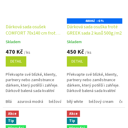
480 Kč
–6 %
Dárková sada osušek
Dárková sada osuška froté
COMFORT 70x140 cm froté
GREEK sada 2 kusů 500g/m2
500g/m2 - barva dle výběru
Skladem
Skladem
Průměrné
Průměrné
hodnocení
hodnocení
470 Kč
450 Kč
/ ks
/ ks
produktu
produktu
je
je
DETAIL
DETAIL
5,0
5,0
z
z
Překvapte své blízké, klienty,
Překvapte své blízké, klienty,
5
5
partnery nebo zaměstnance
partnery nebo zaměstnance
hvězdiček.
hvězdiček.
dárkem, který potěší i zahřeje.
dárkem, který potěší i zahřeje.
Dárkově balená sada kvalitní
Dárkově balená sada kvalitní
osušky a ručníků je nejen
osušky a ručníků je nejen
praktická, ale i stylová....
Bílá
azurová modrá
béžová
praktická, ale i stylová....
bílý white
černá
červená
béžový cream
hnědá 1420
čern
Akce
Akce
Tip
Tip