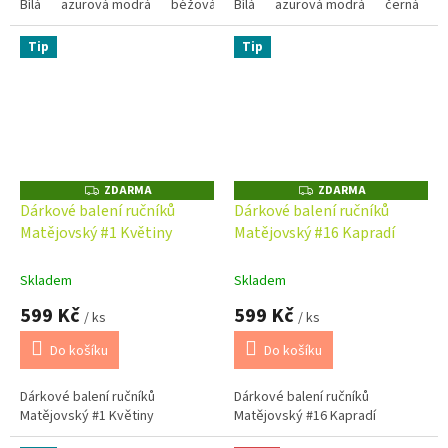
praktická, ale i stylová....
Bílá
azurová modrá
béžová
Bílá
černá
azurová modrá
červená
hnědá 1420
černá
č
Tip
Tip
ZDARMA
ZDARMA
Z
Z
D
D
Dárkové balení ručníků
Dárkové balení ručníků
A
A
Matějovský #1 Květiny
Matějovský #16 Kapradí
R
R
M
M
A
A
Skladem
Skladem
599 Kč
599 Kč
/ ks
/ ks
Do košíku
Do košíku
Dárkové balení ručníků
Dárkové balení ručníků
Matějovský #1 Květiny
Matějovský #16 Kapradí