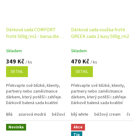
Dárková sada COMFORT
Dárková sada osuška froté
froté 500g/m2 - barva dle
GREEK sada 2 kusy 500g/m2
výběru
Skladem
Skladem
349 Kč
470 Kč
/ ks
/ ks
DETAIL
DETAIL
Překvapte své blízké, klienty,
Překvapte své blízké, klienty,
partnery nebo zaměstnance
partnery nebo zaměstnance
dárkem, který potěší i zahřeje.
dárkem, který potěší i zahřeje.
Dárkově balená sada kvalitní
Dárkově balená sada kvalitní
osušky a ručníků je nejen
osušky a ručníků je nejen
praktická, ale i stylová....
Bílá
azurová modrá
béžová
praktická, ale i stylová....
bílý white
černá
červená
béžový cream
hnědá 1420
čern
Novinka
Akce
Tip