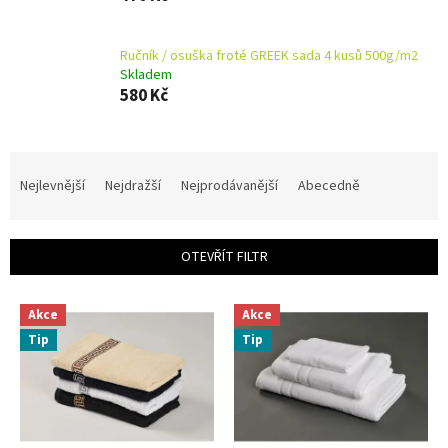
Ručník / osuška froté GREEK sada 4 kusů 500g/m2
Skladem
580 Kč
Ř
a
Nejlevnější
Nejdražší
Nejprodávanější
Abecedně
z
e
n
OTEVŘÍT FILTR
í
p
V
r
Akce
Akce
ý
o
Tip
Tip
p
d
i
u
s
k
p
t
r
ů