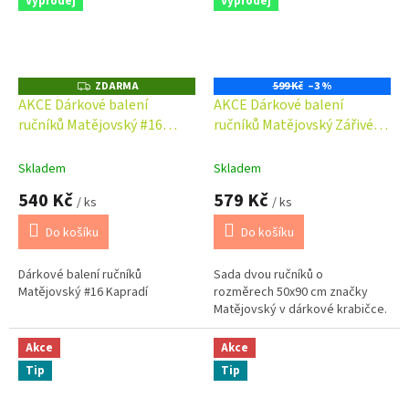
Výprodej
Výprodej
ZDARMA
599 Kč
–3 %
Z
D
AKCE Dárkové balení
AKCE Dárkové balení
A
ručníků Matějovský #16
ručníků Matějovský Zářivé
R
M
Kapradí
hvězdničky #7
A
Skladem
Skladem
540 Kč
579 Kč
/ ks
/ ks
Do košíku
Do košíku
Dárkové balení ručníků
Sada dvou ručníků o
Matějovský #16 Kapradí
rozměrech 50x90 cm značky
Matějovský v dárkové krabičce.
Akce
Akce
Tip
Tip