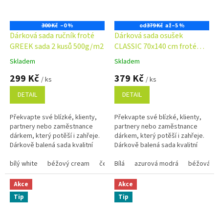
300 Kč
–0 %
od
379 Kč
až
–5 %
Dárková sada ručník froté
Dárková sada osušek
GREEK sada 2 kusů 500g/m2
CLASSIC 70x140 cm froté
400g/m2 - barva dle výběru
Skladem
Skladem
Průměrné
Průměrné
hodnocení
hodnocení
299 Kč
379 Kč
/ ks
/ ks
produktu
produktu
je
je
DETAIL
DETAIL
5,0
5,0
z
z
Překvapte své blízké, klienty,
Překvapte své blízké, klienty,
5
5
partnery nebo zaměstnance
partnery nebo zaměstnance
hvězdiček.
hvězdiček.
dárkem, který potěší i zahřeje.
dárkem, který potěší i zahřeje.
Dárkově balená sada kvalitní
Dárkově balená sada kvalitní
osušky a ručníků je nejen
osušky a ručníků je nejen
praktická, ale i stylová....
bílý white
béžový cream
černý black
praktická, ale i stylová....
Bílá
azurová modrá
tmavě modrý navy
béžová
Akce
Akce
Tip
Tip