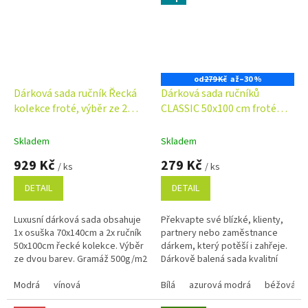
od
279 Kč
až
–30 %
Dárková sada ručník Řecká
Dárková sada ručníků
kolekce froté, výběr ze 2
CLASSIC 50x100 cm froté
barev
400g/m2 - barva dle výběru
Skladem
Skladem
929 Kč
279 Kč
/ ks
/ ks
DETAIL
DETAIL
Luxusní dárková sada obsahuje
Překvapte své blízké, klienty,
1x osuška 70x140cm a 2x ručník
partnery nebo zaměstnance
50x100cm řecké kolekce. Výběr
dárkem, který potěší i zahřeje.
ze dvou barev. Gramáž 500g/m2
Dárkově balená sada kvalitní
osušky a ručníků je nejen
Modrá
vínová
praktická, ale i stylová....
Bílá
azurová modrá
béžová