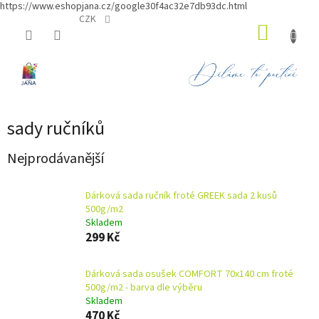
https://www.eshopjana.cz/google30f4ac32e7db93dc.html
Přejít
CZK
NÁKUP
na
obsah
KOŠÍK
sady ručníků
Nejprodávanější
Dárková sada ručník froté GREEK sada 2 kusů
500g/m2
Skladem
299 Kč
Dárková sada osušek COMFORT 70x140 cm froté
500g/m2 - barva dle výběru
Skladem
470 Kč