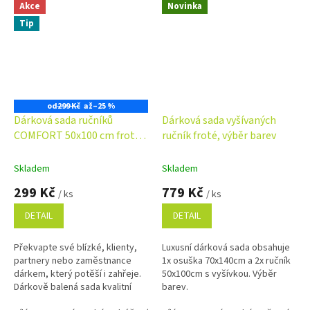
Akce
Novinka
Tip
od
299 Kč
až
–25 %
Dárková sada ručníků
Dárková sada vyšívaných
COMFORT 50x100 cm froté
ručník froté, výběr barev
500g/m2 - barva dle výběru
Skladem
Skladem
299 Kč
779 Kč
/ ks
/ ks
DETAIL
DETAIL
Překvapte své blízké, klienty,
Luxusní dárková sada obsahuje
partnery nebo zaměstnance
1x osuška 70x140cm a 2x ručník
dárkem, který potěší i zahřeje.
50x100cm s vyšívkou. Výběr
Dárkově balená sada kvalitní
barev.
osušky a ručníků je nejen