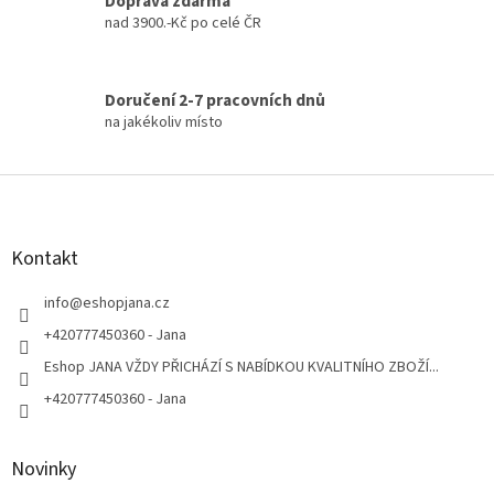
Doprava zdarma
nad 3900.-Kč po celé ČR
Doručení 2-7 pracovních dnů
na jakékoliv místo
Z
á
p
a
Kontakt
t
í
info
@
eshopjana.cz
+420777450360 - Jana
Eshop JANA VŽDY PŘICHÁZÍ S NABÍDKOU KVALITNÍHO ZBOŽÍ...
+420777450360 - Jana
Novinky