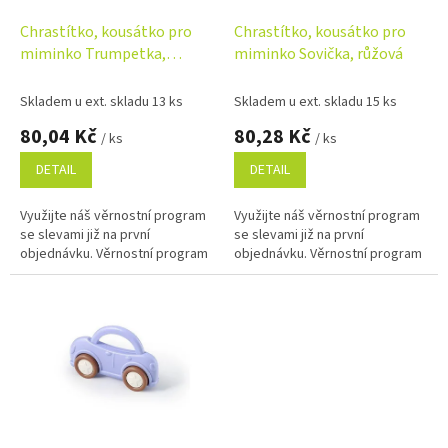
o
d
Chrastítko, kousátko pro
Chrastítko, kousátko pro
u
miminko Trumpetka,
miminko Sovička, růžová
k
mátové
t
Skladem u ext. skladu 13 ks
Skladem u ext. skladu 15 ks
ů
80,04 Kč
80,28 Kč
/ ks
/ ks
DETAIL
DETAIL
Využijte náš věrnostní program
Využijte náš věrnostní program
se slevami již na první
se slevami již na první
objednávku. Věrnostní program
objednávku. Věrnostní program