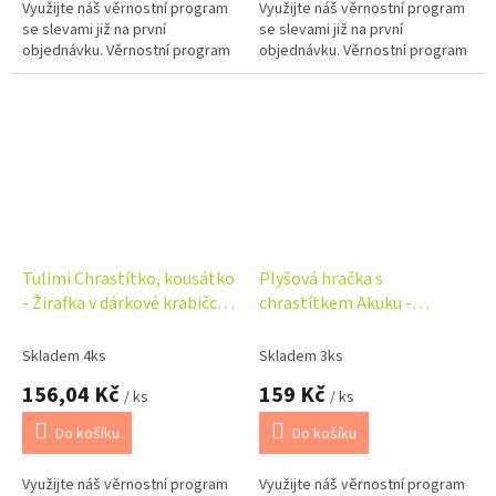
Využijte náš věrnostní program
Využijte náš věrnostní program
se slevami již na první
se slevami již na první
objednávku. Věrnostní program
objednávku. Věrnostní program
Tulimi Chrastítko, kousátko
Plyšová hračka s
- Žirafka v dárkové krabičce,
chrastítkem Akuku -
žluté
Krokodýl, zelená
Skladem 4ks
Skladem 3ks
156,04 Kč
159 Kč
/ ks
/ ks
Do košíku
Do košíku
Využijte náš věrnostní program
Využijte náš věrnostní program