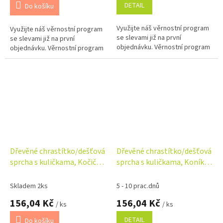
DETAIL
Do košíku
Využijte náš věrnostní program
Využijte náš věrnostní program
se slevami již na první
se slevami již na první
objednávku. Věrnostní program
objednávku. Věrnostní program
Dřevěné chrastítko/dešťová
Dřevěné chrastítko/dešťová
sprcha s kuličkama, Kočička
sprcha s kuličkama, Koník -
- žluté
mátové
Skladem 2ks
5 - 10 prac.dnů
156,04 Kč
156,04 Kč
/ ks
/ ks
DETAIL
Do košíku