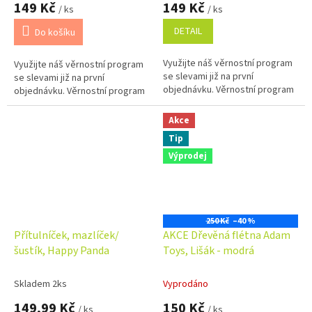
149 Kč
149 Kč
/ ks
/ ks
DETAIL
Do košíku
Využijte náš věrnostní program
Využijte náš věrnostní program
se slevami již na první
se slevami již na první
objednávku. Věrnostní program
objednávku. Věrnostní program
Akce
Tip
Výprodej
250 Kč
–40 %
Přítulníček, mazlíček/
AKCE Dřevěná flétna Adam
šustík, Happy Panda
Toys, Lišák - modrá
Skladem 2ks
Vyprodáno
149,99 Kč
150 Kč
/ ks
/ ks