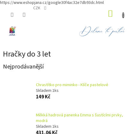
https://www.eshopjana.cz/google30f4ac32e7db93dc.html
Přejít
CZK
NÁKUP
na
obsah
KOŠÍK
Hračky do 3 let
Nejprodávanější
Chrastítko pro miminko - Klíče pastelové
Skladem 1ks
149 Kč
Měkká hadrová panenka Emma s šustícími prvky,
modrá
Skladem 1ks
431,06 Kč