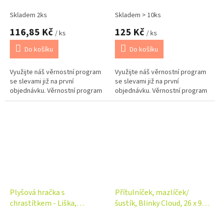
Zvířátka
Skladem 2ks
Skladem > 10ks
116,85 Kč
125 Kč
/ ks
/ ks
Do košíku
Do košíku
Využijte náš věrnostní program
Využijte náš věrnostní program
se slevami již na první
se slevami již na první
objednávku. Věrnostní program
objednávku. Věrnostní program
Plyšová hračka s
Přítulníček, mazlíček/
chrastítkem - Liška,
šustík, Blinky Cloud, 26 x 9
oranžová
cm