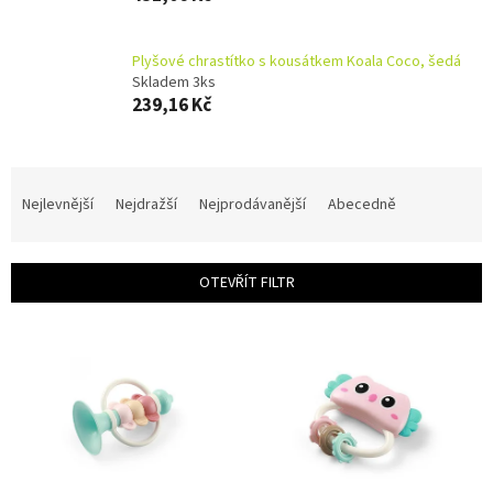
Plyšové chrastítko s kousátkem Koala Coco, šedá
Skladem 3ks
239,16 Kč
Ř
a
Nejlevnější
Nejdražší
Nejprodávanější
Abecedně
z
e
n
OTEVŘÍT FILTR
í
p
V
r
ý
o
p
d
i
u
s
k
p
t
r
ů