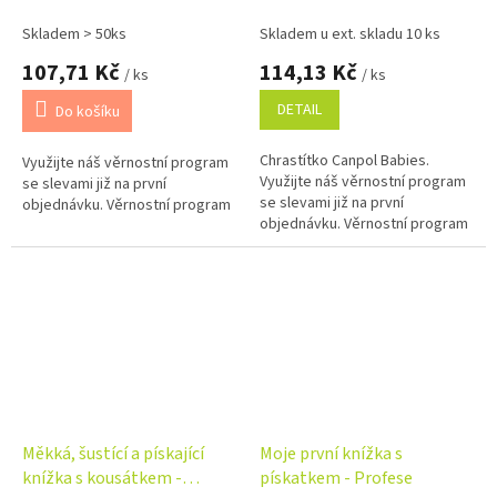
béžový
červené
Skladem > 50ks
Skladem u ext. skladu 10 ks
107,71 Kč
114,13 Kč
/ ks
/ ks
DETAIL
Do košíku
Chrastítko Canpol Babies.
Využijte náš věrnostní program
Využijte náš věrnostní program
se slevami již na první
se slevami již na první
objednávku. Věrnostní program
objednávku. Věrnostní program
Měkká, šustící a pískající
Moje první knížka s
knížka s kousátkem -
pískatkem - Profese