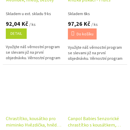
Medvídek, hnědý, béžový
knížka pískací - Fruits
Skladem u ext. skladu 9 ks
Skladem 6ks
92,04 Kč
97,26 Kč
/ ks
/ ks
DETAIL
Do košíku
Využijte náš věrnostní program
Využijte náš věrnostní program
se slevami již na první
se slevami již na první
objednávku. Věrnostní program
objednávku. Věrnostní program
Chrastítko, kousátko pro
Canpol Babies Senzorické
miminko Hvězdička, hnědý,
chrastítko s kousátkem,