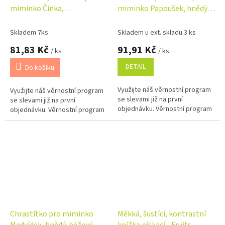
miminko Činka,
miminko Papoušek, hnědý,
mátové/růžové
béžový
Skladem 7ks
Skladem u ext. skladu 3 ks
81,83 Kč
91,91 Kč
/ ks
/ ks
DETAIL
Do košíku
Využijte náš věrnostní program
Využijte náš věrnostní program
se slevami již na první
se slevami již na první
objednávku. Věrnostní program
objednávku. Věrnostní program
Chrastítko pro miminko
Měkká, šustící, kontrastní