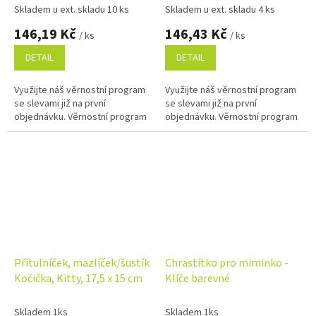
Skladem u ext. skladu 10 ks
Skladem u ext. skladu 4 ks
146,19 Kč
146,43 Kč
/ ks
/ ks
DETAIL
DETAIL
Využijte náš věrnostní program
Využijte náš věrnostní program
se slevami již na první
se slevami již na první
objednávku. Věrnostní program
objednávku. Věrnostní program
Přítulníček, mazlíček/šustík
Chrastítko pro miminko -
Kočička, Kitty, 17,5 x 15 cm
Klíče barevné
Skladem 1ks
Skladem 1ks