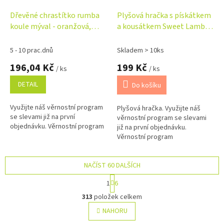
Dřevěné chrastítko rumba
Plyšová hračka s pískátkem
koule mýval - oranžová,
a kousátkem Sweet Lambie
Adam Toys
- růžová
5 - 10 prac.dnů
Skladem > 10ks
196,04 Kč
199 Kč
/ ks
/ ks
DETAIL
Do košíku
Využijte náš věrnostní program
Plyšová hračka. Využijte náš
se slevami již na první
věrnostní program se slevami
objednávku. Věrnostní program
již na první objednávku.
Věrnostní program
NAČÍST 60 DALŠÍCH
S
1
6
t
O
r
313
položek celkem
v
á
l
NAHORU
n
á
k