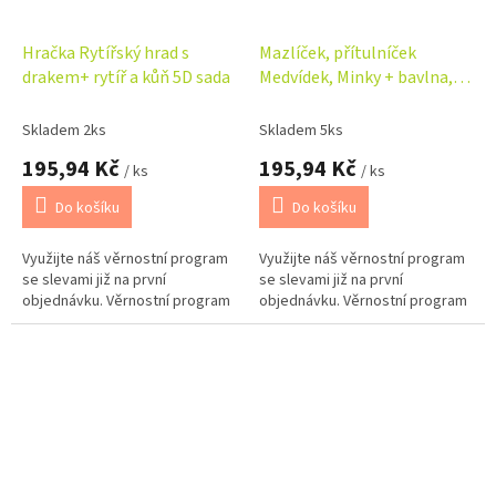
Hračka Rytířský hrad s
Mazlíček, přítulníček
drakem+ rytíř a kůň 5D sada
Medvídek, Minky + bavlna,
Létající zvířátka, modrý
Skladem 2ks
Skladem 5ks
195,94 Kč
195,94 Kč
/ ks
/ ks
Do košíku
Do košíku
Využijte náš věrnostní program
Využijte náš věrnostní program
se slevami již na první
se slevami již na první
objednávku. Věrnostní program
objednávku. Věrnostní program