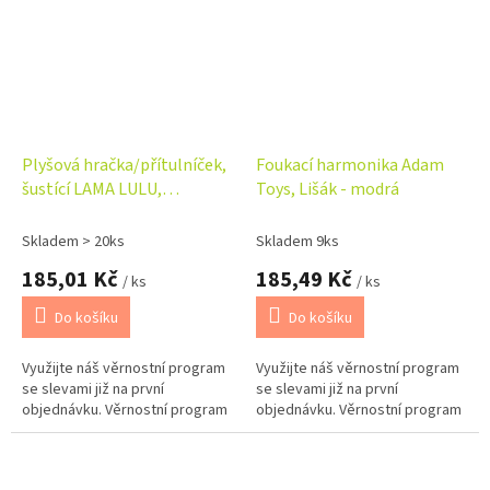
Plyšová hračka/přítulníček,
Foukací harmonika Adam
šustící LAMA LULU,
Toys, Lišák - modrá
krémová/růžová
Skladem > 20ks
Skladem 9ks
185,01 Kč
185,49 Kč
/ ks
/ ks
Do košíku
Do košíku
Využijte náš věrnostní program
Využijte náš věrnostní program
se slevami již na první
se slevami již na první
objednávku. Věrnostní program
objednávku. Věrnostní program