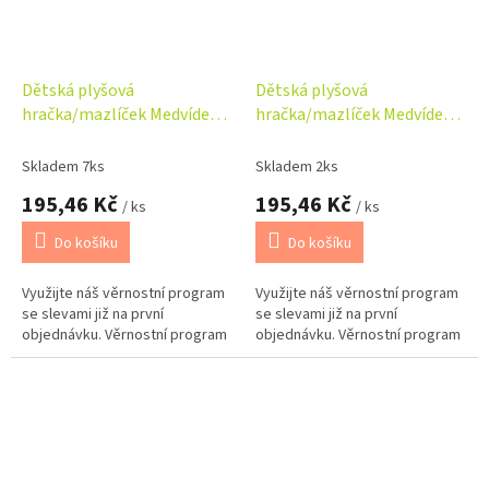
Dětská plyšová
Dětská plyšová
hračka/mazlíček Medvídek
hračka/mazlíček Medvídek,
19 cm, oranžový
19cm, hnědý
Skladem 7ks
Skladem 2ks
195,46 Kč
195,46 Kč
/ ks
/ ks
Do košíku
Do košíku
Využijte náš věrnostní program
Využijte náš věrnostní program
se slevami již na první
se slevami již na první
objednávku. Věrnostní program
objednávku. Věrnostní program