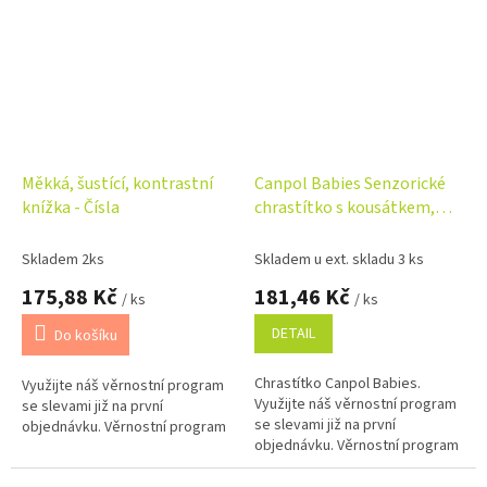
Měkká, šustící, kontrastní
Canpol Babies Senzorické
knížka - Čísla
chrastítko s kousátkem,
zelené
Skladem 2ks
Skladem u ext. skladu 3 ks
175,88 Kč
181,46 Kč
/ ks
/ ks
DETAIL
Do košíku
Chrastítko Canpol Babies.
Využijte náš věrnostní program
Využijte náš věrnostní program
se slevami již na první
se slevami již na první
objednávku. Věrnostní program
objednávku. Věrnostní program