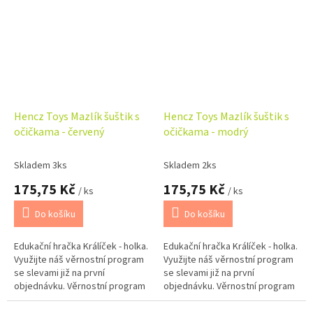
Hencz Toys Mazlík šuštik s
Hencz Toys Mazlík šuštik s
očičkama - červený
očičkama - modrý
Skladem 3ks
Skladem 2ks
175,75 Kč
175,75 Kč
/ ks
/ ks
Do košíku
Do košíku
Edukační hračka Králíček - holka.
Edukační hračka Králíček - holka.
Využijte náš věrnostní program
Využijte náš věrnostní program
se slevami již na první
se slevami již na první
objednávku. Věrnostní program
objednávku. Věrnostní program