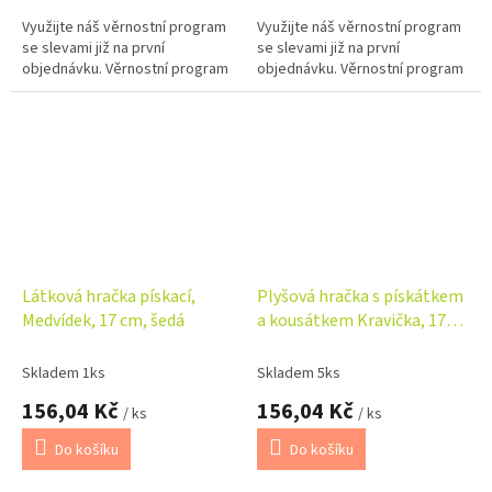
Využijte náš věrnostní program
Využijte náš věrnostní program
se slevami již na první
se slevami již na první
objednávku. Věrnostní program
objednávku. Věrnostní program
Látková hračka pískací,
Plyšová hračka s pískátkem
Medvídek, 17 cm, šedá
a kousátkem Kravička, 17
cm - béžová
Skladem 1ks
Skladem 5ks
156,04 Kč
156,04 Kč
/ ks
/ ks
Do košíku
Do košíku