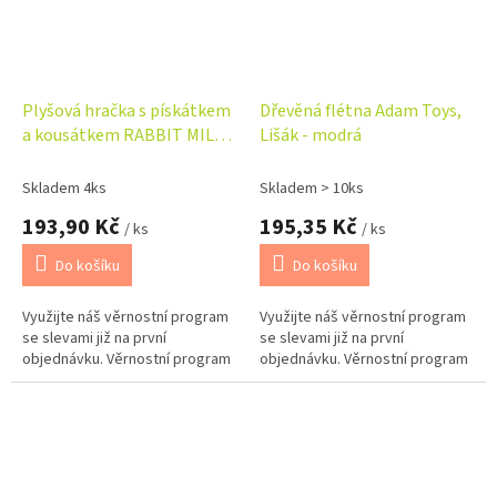
Plyšová hračka s pískátkem
Dřevěná flétna Adam Toys,
a kousátkem RABBIT MILLY
Lišák - modrá
BabyOno, krémový
Skladem 4ks
Skladem > 10ks
193,90 Kč
195,35 Kč
/ ks
/ ks
Do košíku
Do košíku
Využijte náš věrnostní program
Využijte náš věrnostní program
se slevami již na první
se slevami již na první
objednávku. Věrnostní program
objednávku. Věrnostní program