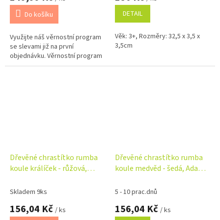
DETAIL
Do košíku
Věk: 3+, Rozměry: 32,5 x 3,5 x
Využijte náš věrnostní program
3,5cm
se slevami již na první
objednávku. Věrnostní program
Dřevěné chrastítko rumba
Dřevěné chrastítko rumba
koule králíček - růžová,
koule medvěd - šedá, Adam
Adam Toys
Toys
Skladem 9ks
5 - 10 prac.dnů
156,04 Kč
156,04 Kč
/ ks
/ ks