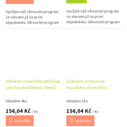
Využijte náš věrnostní program
Využijte náš věrnostní program
se slevami již na první
se slevami již na první
objednávku. Věrnostní program
objednávku. Věrnostní program
Dřevěné chrastítko/dešťová
GiliGums Silikonové
sprcha s kuličkama, Slepička
kousátko, chrastítko -
- oranžové
Jelen, žluté
Skladem 4ks
Skladem 1ks
156,04 Kč
156,04 Kč
/ ks
/ ks
Do košíku
Do košíku