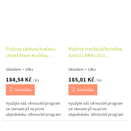
Plyšová závěsná hračka s
Plyšová hračka/přítulníček,
chrastítkem Kočička,
šustící LAMA LULU,
černá/bílá
krémová/modrá
Skladem > 10ks
Skladem > 10ks
184,54 Kč
185,01 Kč
/ ks
/ ks
Do košíku
Do košíku
Využijte náš věrnostní program
Využijte náš věrnostní program
se slevami již na první
se slevami již na první
objednávku. Věrnostní program
objednávku. Věrnostní program