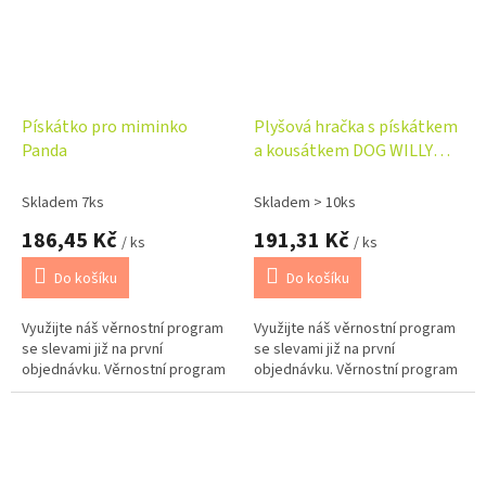
Pískátko pro miminko
Plyšová hračka s pískátkem
Panda
a kousátkem DOG WILLY
BabyOno, béžová
Skladem 7ks
Skladem > 10ks
186,45 Kč
191,31 Kč
/ ks
/ ks
Do košíku
Do košíku
Využijte náš věrnostní program
Využijte náš věrnostní program
se slevami již na první
se slevami již na první
objednávku. Věrnostní program
objednávku. Věrnostní program