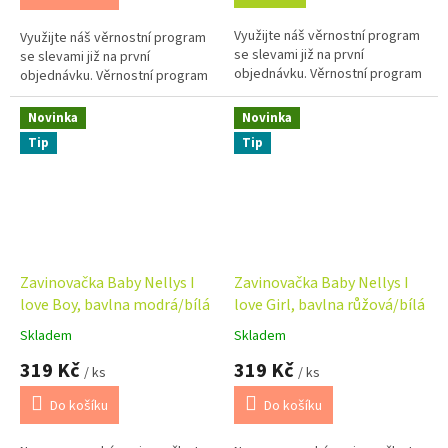
Využijte náš věrnostní program
Využijte náš věrnostní program
se slevami již na první
se slevami již na první
objednávku. Věrnostní program
objednávku. Věrnostní program
Novinka
Novinka
Tip
Tip
Zavinovačka Baby Nellys I
Zavinovačka Baby Nellys I
love Boy, bavlna modrá/bílá
love Girl, bavlna růžová/bílá
Skladem
Skladem
Průměrné
Průměrné
hodnocení
hodnocení
319 Kč
319 Kč
/ ks
/ ks
produktu
produktu
je
je
Do košíku
Do košíku
5,0
5,0
z
z