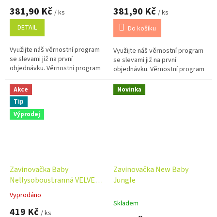
381,90 Kč
381,90 Kč
/ ks
/ ks
DETAIL
Do košíku
Využijte náš věrnostní program
Využijte náš věrnostní program
se slevami již na první
se slevami již na první
objednávku. Věrnostní program
objednávku. Věrnostní program
Akce
Novinka
Tip
Výprodej
Zavinovačka Baby
Zavinovačka New Baby
Nellysoboustranná VELVET
Jungle
starmix/tyrkys 80x80cm
Vyprodáno
Průměrné
Skladem
hodnocení
419 Kč
/ ks
produktu