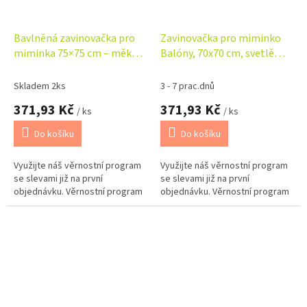
Bavlněná zavinovačka pro
Zavinovačka pro miminko
miminka 75×75 cm – měkká,
Balóny, 70x70 cm, svetlě
na suchý zip, Medvídci růžoví
modrá
Skladem 2ks
3 - 7 prac.dnů
371,93 Kč
371,93 Kč
/ ks
/ ks
Do košíku
Do košíku
Využijte náš věrnostní program
Využijte náš věrnostní program
se slevami již na první
se slevami již na první
objednávku. Věrnostní program
objednávku. Věrnostní program