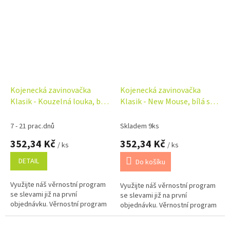
Kojenecká zavinovačka
Kojenecká zavinovačka
Klasik - Kouzelná louka, bílá
Klasik - New Mouse, bílá s
s potiskem
potiskem
7 - 21 prac.dnů
Skladem 9ks
352,34 Kč
352,34 Kč
/ ks
/ ks
DETAIL
Do košíku
Využijte náš věrnostní program
Využijte náš věrnostní program
se slevami již na první
se slevami již na první
objednávku. Věrnostní program
objednávku. Věrnostní program