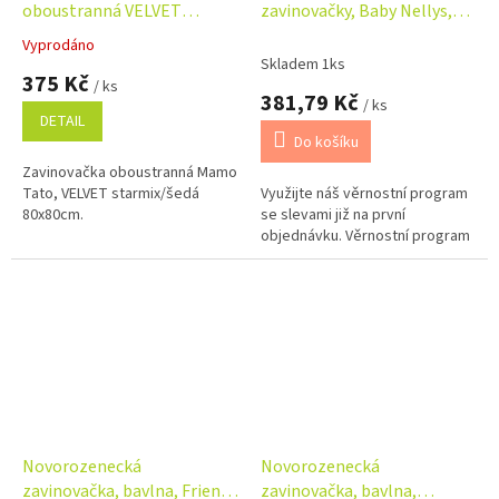
oboustranná VELVET
zavinovačky, Baby Nellys,
starmix/šedá 80x80cm
LALLY - bílá
Vyprodáno
Průměrné
Skladem 1ks
hodnocení
375 Kč
/ ks
produktu
381,79 Kč
/ ks
je
DETAIL
5,0
Do košíku
z
Zavinovačka oboustranná Mamo
5
Tato, VELVET starmix/šedá
Využijte náš věrnostní program
hvězdiček.
80x80cm.
se slevami již na první
objednávku. Věrnostní program
Novorozenecká
Novorozenecká
zavinovačka, bavlna, Friends
zavinovačka, bavlna,