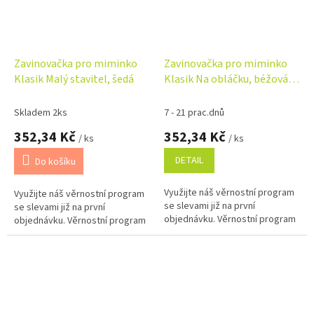
Zavinovačka pro miminko
Zavinovačka pro miminko
Klasik Malý stavitel, šedá
Klasik Na obláčku, béžová,
bílá
Skladem 2ks
7 - 21 prac.dnů
352,34 Kč
352,34 Kč
/ ks
/ ks
DETAIL
Do košíku
Využijte náš věrnostní program
Využijte náš věrnostní program
se slevami již na první
se slevami již na první
objednávku. Věrnostní program
objednávku. Věrnostní program