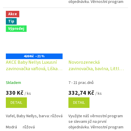
objednávku. Věrnostní program
Akce
Tip
Výprodej
420 Kč
–21 %
AKCE Baby Nellys Luxusní
Novorozenecká
zavinovačka vaflová, Liška a
zavinovačka, bavlna, Little
zajíc, růžová
Balerina - růžová
Skladem
7 - 21 prac.dnů
330 Kč
332,74 Kč
/ ks
/ ks
DETAIL
DETAIL
Vafel, Baby Nellys, barva: růžová
Využijte náš věrnostní program
se slevami již na první
Modrá
růžová
objednávku. Věrnostní program