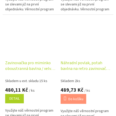
se slevami již na první
se slevami již na první
objednávku. Věrnostní program
objednávku. Věrnostní program
Zavinovačka pro miminko
Náhradní povlak, potah
oboustranná bavlna / velvet
bavlna na retro zavinovačku
– lístky, pudrově růžová
LALLY - Balerína pink
Skladem u ext. skladu 15 ks
Skladem 2ks
480,11 Kč
489,73 Kč
/ ks
/ ks
DETAIL
Do košíku
Využijte náš věrnostní program
Využijte náš věrnostní program
se slevami již na první