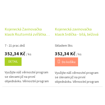
Kojenecká Zavinovačka
Kojenecká zavinovačka
klasik Roztomilá zvířátka,
klasik Srdíčka - bílá, béžová
bílá/hnědá
7 - 21 prac.dnů
Skladem 5ks
352,34 Kč
352,34 Kč
/ ks
/ ks
DETAIL
Do košíku
Využijte náš věrnostní program
Využijte náš věrnostní program
se slevami již na první
se slevami již na první
objednávku. Věrnostní program
objednávku. Věrnostní program