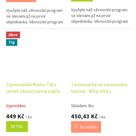
Využijte náš věrnostní program
Využijte náš věrnostní program
se slevami již na první
se slevami již na první
objednávku. Věrnostní program
objednávku. Věrnostní program
Akce
Tip
Zavinovačka Mamo Tato
Zavinovačka na zavazování,
velvet oboustranná srdíčka
bavlna - Míša, bílá s
růžová
potiskem
Vyprodáno
Skladem 3ks
449 Kč
450,43 Kč
/ ks
/ ks
DETAIL
Do košíku