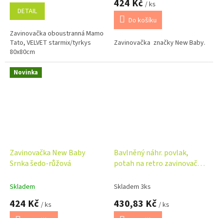
424 Kč
/ ks
je
DETAIL
5,0
Do košíku
z
Zavinovačka oboustranná Mamo
5
Tato, VELVET starmix/tyrkys
Zavinovačka značky New Baby.
hvězdiček.
80x80cm
Novinka
Zavinovačka New Baby
Bavlněný náhr. povlak,
Srnka šedo-růžová
potah na retro zavinovačku
LALLY, Sny Jednorožce, bílý
Skladem
Skladem 3ks
424 Kč
430,83 Kč
/ ks
/ ks