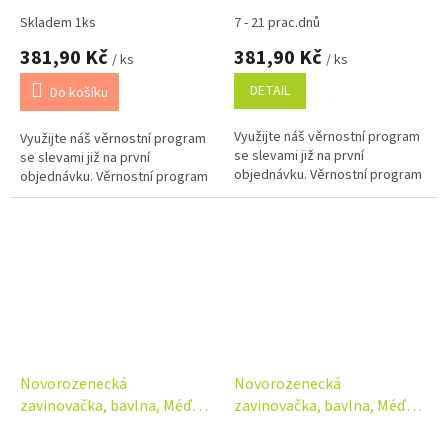
růžová
bílá
Skladem 1ks
7 - 21 prac.dnů
381,90 Kč
381,90 Kč
/ ks
/ ks
DETAIL
Do košíku
Využijte náš věrnostní program
Využijte náš věrnostní program
se slevami již na první
se slevami již na první
objednávku. Věrnostní program
objednávku. Věrnostní program
Novorozenecká
Novorozenecká
zavinovačka, bavlna, Méďa
zavinovačka, bavlna, Méďa
pilot - bílá, béžová
pilot - bílá, modrá