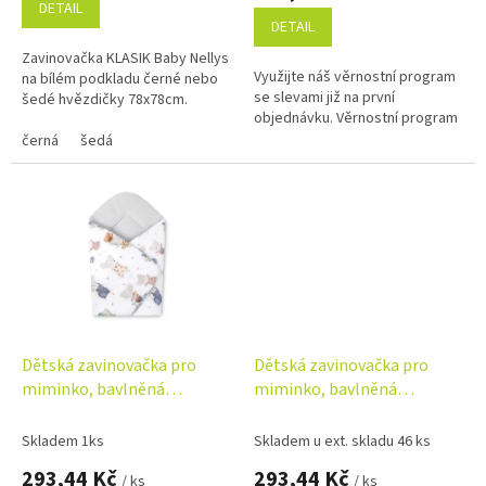
DETAIL
5,0
DETAIL
z
Zavinovačka KLASIK Baby Nellys
5
Využijte náš věrnostní program
na bílém podkladu černé nebo
hvězdiček.
se slevami již na první
šedé hvězdičky 78x78cm.
objednávku. Věrnostní program
černá
šedá
Dětská zavinovačka pro
Dětská zavinovačka pro
miminko, bavlněná
miminko, bavlněná
zavinovačka od narození,
zavinovačka od narození,
Myšky v šedé
Pilot béžový
Skladem 1ks
Skladem u ext. skladu 46 ks
293,44 Kč
293,44 Kč
/ ks
/ ks