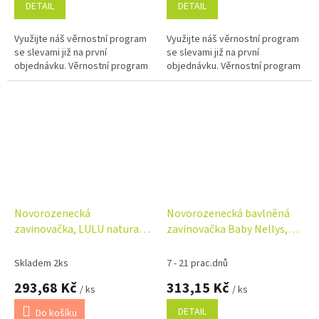
DETAIL
DETAIL
Využijte náš věrnostní program
Využijte náš věrnostní program
se slevami již na první
se slevami již na první
objednávku. Věrnostní program
objednávku. Věrnostní program
Novorozenecká
Novorozenecká bavlněná
zavinovačka, LULU natural,
zavinovačka Baby Nellys,
mátová
Slon a Duha, růžová/bílá
Skladem 2ks
7 - 21 prac.dnů
293,68 Kč
313,15 Kč
/ ks
/ ks
DETAIL
Do košíku