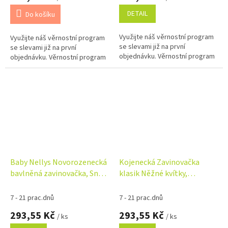
DETAIL
Do košíku
Využijte náš věrnostní program
Využijte náš věrnostní program
se slevami již na první
se slevami již na první
objednávku. Věrnostní program
objednávku. Věrnostní program
Baby Nellys Novorozenecká
Kojenecká Zavinovačka
bavlněná zavinovačka, Sny
klasik Něžné kvítky,
Jednorožce, bílá/růžová
bílá/růžová
7 - 21 prac.dnů
7 - 21 prac.dnů
293,55 Kč
293,55 Kč
/ ks
/ ks