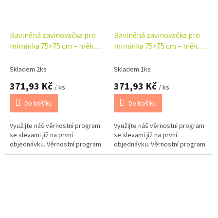
Bavlněná zavinovačka pro
Bavlněná zavinovačka pro
miminka 75×75 cm – měkká,
miminka 75×75 cm – měkká,
na suchý zip, Medvídci
na suchý zip, Medvídci modří
béžoví
Skladem 2ks
Skladem 1ks
371,93 Kč
371,93 Kč
/ ks
/ ks
Do košíku
Do košíku
Využijte náš věrnostní program
Využijte náš věrnostní program
se slevami již na první
se slevami již na první
objednávku. Věrnostní program
objednávku. Věrnostní program