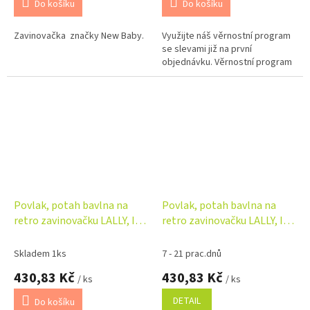
Do košíku
Do košíku
Zavinovačka značky New Baby.
Využijte náš věrnostní program
se slevami již na první
objednávku. Věrnostní program
Povlak, potah bavlna na
Povlak, potah bavlna na
retro zavinovačku LALLY, I
retro zavinovačku LALLY, I
love Boy Baby Nellys,
love Girl Baby Nellys,
modrá/bílá
růžová/bílá
Skladem 1ks
7 - 21 prac.dnů
430,83 Kč
430,83 Kč
/ ks
/ ks
DETAIL
Do košíku