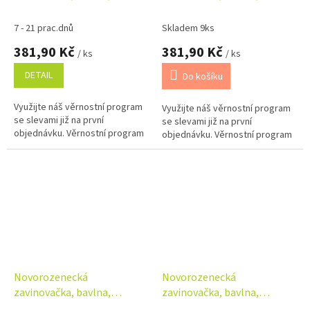
time - latte
Kačenky - bílá, béžová
7 - 21 prac.dnů
Skladem 9ks
381,90 Kč
381,90 Kč
/ ks
/ ks
DETAIL
Do košíku
Využijte náš věrnostní program
Využijte náš věrnostní program
se slevami již na první
se slevami již na první
objednávku. Věrnostní program
objednávku. Věrnostní program
Novorozenecká
Novorozenecká
zavinovačka, bavlna,
zavinovačka, bavlna,
Kačenky - bílá, pudrově
Kocourek a pampeliška -