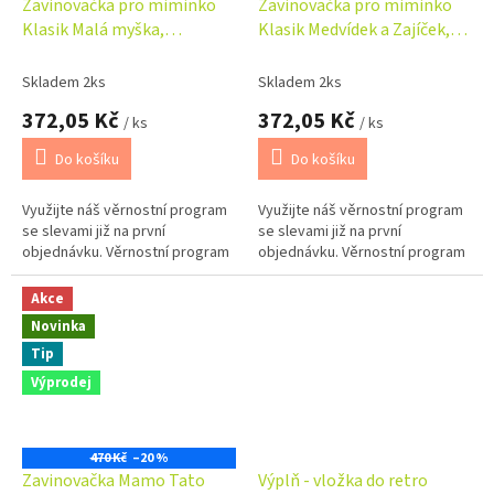
Zavinovačka pro miminko
Zavinovačka pro miminko
Klasik Malá myška,
Klasik Medvídek a Zajíček,
bílá/béžová
bílá/hnědá
Skladem 2ks
Skladem 2ks
372,05 Kč
372,05 Kč
/ ks
/ ks
Do košíku
Do košíku
Využijte náš věrnostní program
Využijte náš věrnostní program
se slevami již na první
se slevami již na první
objednávku. Věrnostní program
objednávku. Věrnostní program
Akce
Novinka
Tip
Výprodej
470 Kč
–20 %
Zavinovačka Mamo Tato
Výplň - vložka do retro