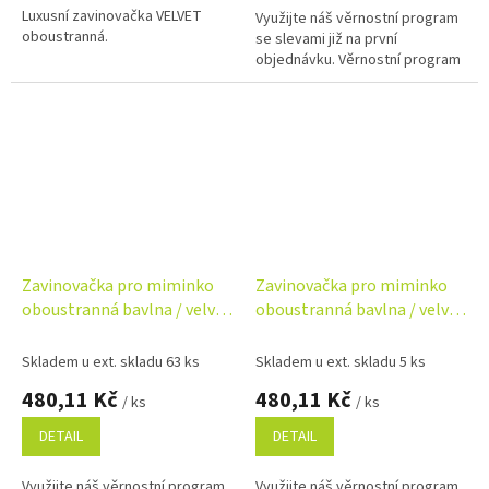
Luxusní zavinovačka VELVET
Využijte náš věrnostní program
oboustranná.
se slevami již na první
objednávku. Věrnostní program
Zavinovačka pro miminko
Zavinovačka pro miminko
oboustranná bavlna / velvet
oboustranná bavlna / velvet
– květinky, béžové
– květinky, růžová
Skladem u ext. skladu 63 ks
Skladem u ext. skladu 5 ks
480,11 Kč
480,11 Kč
/ ks
/ ks
DETAIL
DETAIL
Využijte náš věrnostní program
Využijte náš věrnostní program