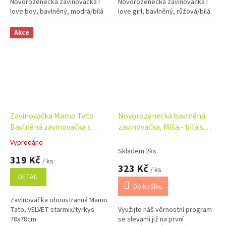
Novorozenecká zavinovačka I
Novorozenecká zavinovačka I
5
5
love boy, bavlněný, modrá/bílá
love girl, bavlněný, růžová/bílá.
hvězdiček.
hvězdiček.
Akce
Zavinovačka Mamo Tato
Novorozenecká bavlněná
Bavlněná zavinovačka s
zavinovačka, Míša - bílá s
výztuží Srdíčka, pudrová
potiskem
Vyprodáno
Průměrné
78x78cm
Skladem 2ks
hodnocení
319 Kč
/ ks
produktu
323 Kč
/ ks
je
DETAIL
5,0
Do košíku
z
Zavinovačka oboustranná Mamo
5
Tato, VELVET starmix/tyrkys
Využijte náš věrnostní program
hvězdiček.
78x78cm
se slevami již na první