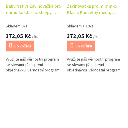
Baby Nellys Zavinovačka pro
Zavinovačka pro miminko
miminko Classic Sleepy
Klasik Kouzelný méďa,
Teddy, bílý
bílá/hnědá
Skladem 9ks
Skladem > 10ks
372,05 Kč
372,05 Kč
/ ks
/ ks
Do košíku
Do košíku
Využijte náš věrnostní program
Využijte náš věrnostní program
se slevami již na první
se slevami již na první
objednávku. Věrnostní program
objednávku. Věrnostní program