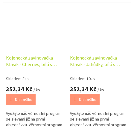
Kojenecká zavinovačka
Kojenecká zavinovačka
Klasik - Cherries, bílá s
Klasik - Jahůdky, bílá s
třešničkami
potiskem
Skladem 8ks
Skladem 10ks
352,34 Kč
352,34 Kč
/ ks
/ ks
Do košíku
Do košíku
Využijte náš věrnostní program
Využijte náš věrnostní program
se slevami již na první
se slevami již na první
objednávku. Věrnostní program
objednávku. Věrnostní program