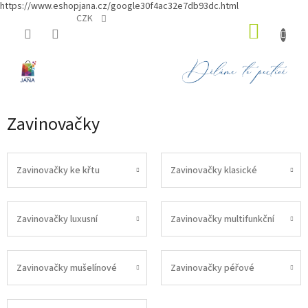
https://www.eshopjana.cz/google30f4ac32e7db93dc.html
Přejít
CZK
NÁKUP
na
obsah
KOŠÍK
Zavinovačky
Zavinovačky ke křtu
Zavinovačky klasické
Zavinovačky luxusní
Zavinovačky multifunkční
Zavinovačky mušelínové
Zavinovačky péřové