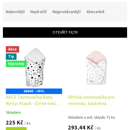
Ř
a
Nejlevnější
Nejdražší
Nejprodávanější
Abecedně
z
e
n
OTEVŘÍT FILTR
í
p
V
r
Akce
ý
o
Tip
p
d
i
Výprodej
u
s
k
p
t
r
ů
o
320 Kč
–29 %
d
AKCE Zavinovačka Baby
Dětská zavinovačka pro
u
Nellys Klasik - Černé hvězdy
miminko, bavlněná
k
a hvězdičky - bílá
zavinovačka od narození,
Skladem
Průměrné
t
cirkus růžový
Skladem u ext. skladu 71 ks
hodnocení
225 Kč
ů
/ ks
produktu
293,44 Kč
/ ks
je