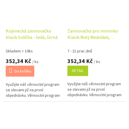
Kojenecká zavinovačka
Zavinovačka pro miminko
klasik Srdíčka - šedá, černá
Klasik Malý Medvídek,
bílá/béžová
Skladem > 10ks
7 - 21 prac.dnů
352,34 Kč
352,34 Kč
/ ks
/ ks
DETAIL
Do košíku
Využijte náš věrnostní program
Využijte náš věrnostní program
se slevami již na první
se slevami již na první
objednávku. Věrnostní program
objednávku. Věrnostní program