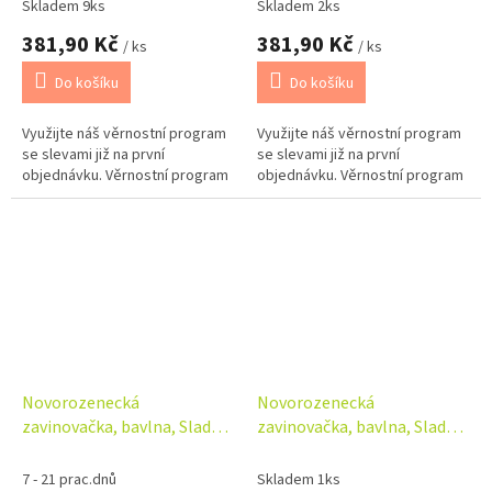
Skladem 9ks
Skladem 2ks
381,90 Kč
381,90 Kč
/ ks
/ ks
Do košíku
Do košíku
Využijte náš věrnostní program
Využijte náš věrnostní program
se slevami již na první
se slevami již na první
objednávku. Věrnostní program
objednávku. Věrnostní program
Novorozenecká
Novorozenecká
zavinovačka, bavlna, Sladké
zavinovačka, bavlna, Sladké
sny, béžová
sny, šedá
7 - 21 prac.dnů
Skladem 1ks