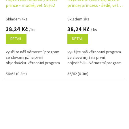
prince - modré, vel. 56/62
prince/princess - šedé, vel.
56/62
Skladem 4ks
Skladem 3ks
38,24 Kč
38,24 Kč
/ ks
/ ks
DETAIL
DETAIL
Využijte náš věrnostní program
Využijte náš věrnostní program
se slevami již na první
se slevami již na první
objednávku. Věrnostní program
objednávku. Věrnostní program
56/62 (0-3m)
56/62 (0-3m)