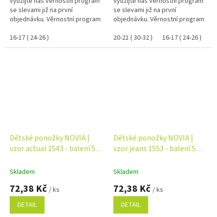
Využijte náš věrnostní program
Využijte náš věrnostní program
se slevami již na první
se slevami již na první
objednávku. Věrnostní program
objednávku. Věrnostní program
16-17 ( 24-26 )
20-21 ( 30-32 )
16-17 ( 24-26 )
Dětské ponožky NOVIA |
Dětské ponožky NOVIA |
vzor actual 1543 - balení 5
vzor jeans 1553 - balení 5
párů Velikost: 24-25 ( 36-38 )
párů Velikost: 16-17 ( 24-26 )
Skladem
Skladem
72,38 Kč
72,38 Kč
/ ks
/ ks
DETAIL
DETAIL