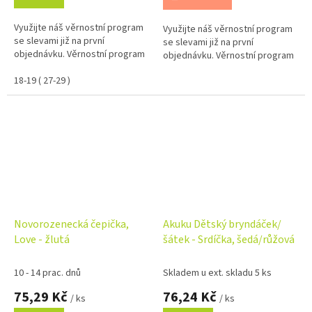
Využijte náš věrnostní program
Využijte náš věrnostní program
se slevami již na první
se slevami již na první
objednávku. Věrnostní program
objednávku. Věrnostní program
18-19 ( 27-29 )
Novorozenecká čepička,
Akuku Dětský bryndáček/
Love - žlutá
šátek - Srdíčka, šedá/růžová
10 - 14 prac. dnů
Skladem u ext. skladu 5 ks
75,29 Kč
76,24 Kč
/ ks
/ ks