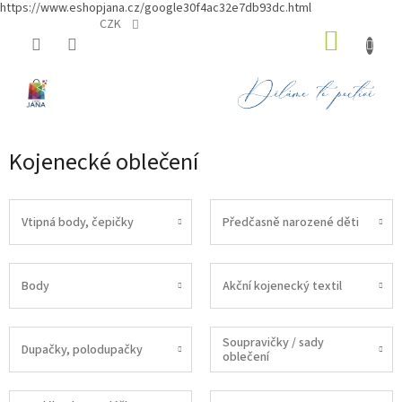
https://www.eshopjana.cz/google30f4ac32e7db93dc.html
Přejít
CZK
NÁKUP
na
obsah
KOŠÍK
Kojenecké oblečení
Vtipná body, čepičky
Předčasně narozené děti
Body
Akční kojenecký textil
Soupravičky / sady
Dupačky, polodupačky
oblečení