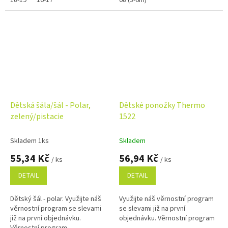
18-19
16-17
68 (3-6m)
Dětská šála/šál - Polar,
Dětské ponožky Thermo
zelený/pistacie
1522
Skladem 1ks
Skladem
55,34 Kč
56,94 Kč
/ ks
/ ks
DETAIL
DETAIL
Dětský šál - polar. Využijte náš
Využijte náš věrnostní program
věrnostní program se slevami
se slevami již na první
již na první objednávku.
objednávku. Věrnostní program