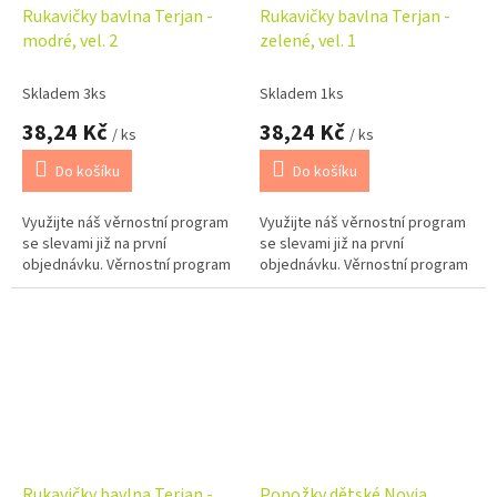
Rukavičky bavlna Terjan -
Rukavičky bavlna Terjan -
modré, vel. 2
zelené, vel. 1
Skladem 3ks
Skladem 1ks
38,24 Kč
38,24 Kč
/ ks
/ ks
Do košíku
Do košíku
Využijte náš věrnostní program
Využijte náš věrnostní program
se slevami již na první
se slevami již na první
objednávku. Věrnostní program
objednávku. Věrnostní program
Rukavičky bavlna Terjan -
Ponožky dětské Novia