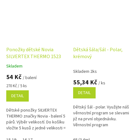
Ponožky dětské Novia
Dětská šála/šál - Polar,
SILVERTEX THERMO 1523
krémový
Skladem
Průměrné
Skladem 2ks
hodnocení
54 Kč
/ balení
produktu
55,34 Kč
/ ks
je
Měrná
270 Kč / 5 ks
5,0
cena:
DETAIL
DETAIL
z
5
Dětský šál - polar. Využijte náš
hvězdiček.
Dětské ponožky SILVERTEX
věrnostní program se slevami
THERMO značky Novia - balení 5
již na první objednávku.
párů. Výběr velikostí. Do košíku
Věrnostní program
vložte 5 kusů z jedné velikosti =
balení !