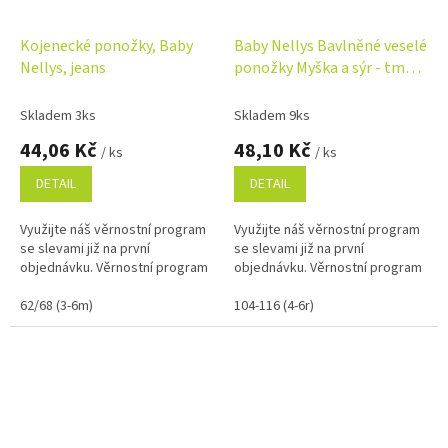
Kojenecké ponožky, Baby
Baby Nellys Bavlněné veselé
Nellys, jeans
ponožky Myška a sýr - tmavě
růžová
Skladem 3ks
Skladem 9ks
44,06 Kč
48,10 Kč
/ ks
/ ks
DETAIL
DETAIL
Využijte náš věrnostní program
Využijte náš věrnostní program
se slevami již na první
se slevami již na první
objednávku. Věrnostní program
objednávku. Věrnostní program
62/68 (3-6m)
104-116 (4-6r)