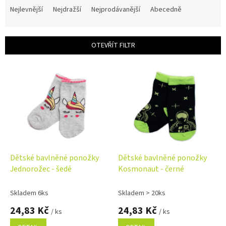
a
Nejlevnější
Nejdražší
Nejprodávanější
Abecedně
z
e
n
OTEVŘÍT FILTR
í
p
V
r
ý
o
p
d
i
u
s
k
p
t
r
ů
o
d
Dětské bavlněné ponožky
Dětské bavlněné ponožky
u
Jednorožec - šedé
Kosmonaut - černé
k
t
Skladem 6ks
Skladem > 20ks
ů
24,83 Kč
24,83 Kč
/ ks
/ ks