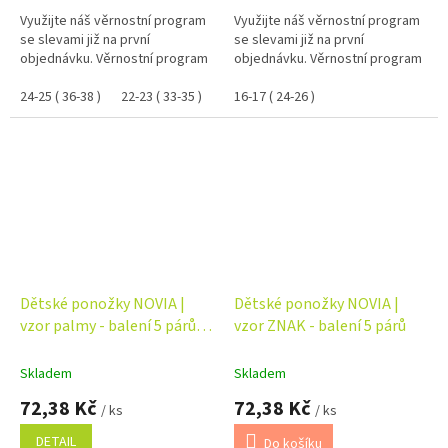
Využijte náš věrnostní program
Využijte náš věrnostní program
se slevami již na první
se slevami již na první
objednávku. Věrnostní program
objednávku. Věrnostní program
24-25 ( 36-38 )
22-23 ( 33-35 )
20-21 ( 30-32 )
16-17 ( 24-26 )
18-19 ( 27-29 )
16-1
Dětské ponožky NOVIA |
Dětské ponožky NOVIA |
vzor palmy - balení 5 párů
vzor ZNAK - balení 5 párů
Velikost: 18-19 ( 27-29 )
Skladem
Skladem
72,38 Kč
72,38 Kč
/ ks
/ ks
DETAIL
Do košíku