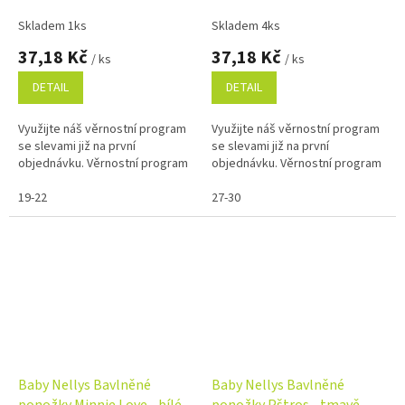
Skladem 1ks
Skladem 4ks
37,18 Kč
37,18 Kč
/ ks
/ ks
DETAIL
DETAIL
Využijte náš věrnostní program
Využijte náš věrnostní program
se slevami již na první
se slevami již na první
objednávku. Věrnostní program
objednávku. Věrnostní program
19-22
27-30
Baby Nellys Bavlněné
Baby Nellys Bavlněné
ponožky Minnie Love - bílé
ponožky Pštros - tmavě