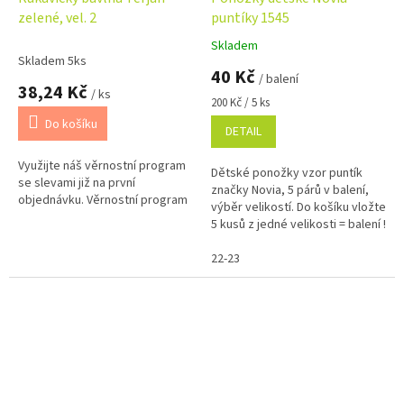
zelené, vel. 2
puntíky 1545
Skladem
Průměrné
Skladem 5ks
hodnocení
40 Kč
/ balení
produktu
38,24 Kč
/ ks
je
Měrná
200 Kč / 5 ks
5,0
cena:
Do košíku
DETAIL
z
5
Využijte náš věrnostní program
hvězdiček.
Dětské ponožky vzor puntík
se slevami již na první
značky Novia, 5 párů v balení,
objednávku. Věrnostní program
výběr velikostí. Do košíku vložte
5 kusů z jedné velikosti = balení !
22-23