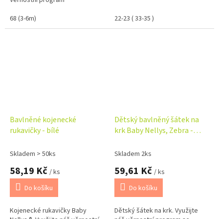
Věrnostní program
68 (3-6m)
22-23 ( 33-35 )
Bavlněné kojenecké
Dětský bavlněný šátek na
rukavičky - bílé
krk Baby Nellys, Zebra -
růžový
Skladem > 50ks
Skladem 2ks
58,19 Kč
59,61 Kč
/ ks
/ ks
Do košíku
Do košíku
Kojenecké rukavičky Baby
Dětský šátek na krk. Využijte