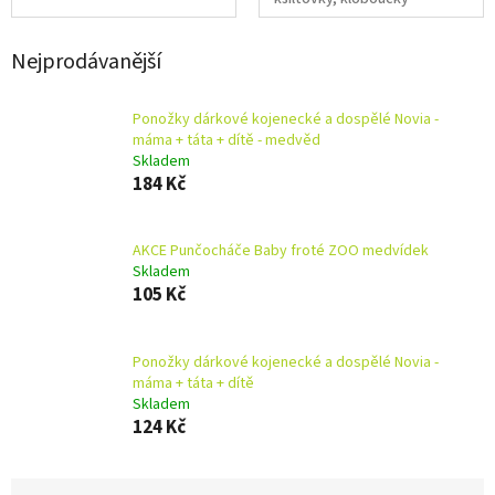
Nejprodávanější
Ponožky dárkové kojenecké a dospělé Novia -
máma + táta + dítě - medvěd
Skladem
184 Kč
AKCE Punčocháče Baby froté ZOO medvídek
Skladem
105 Kč
Ponožky dárkové kojenecké a dospělé Novia -
máma + táta + dítě
Skladem
124 Kč
Ř