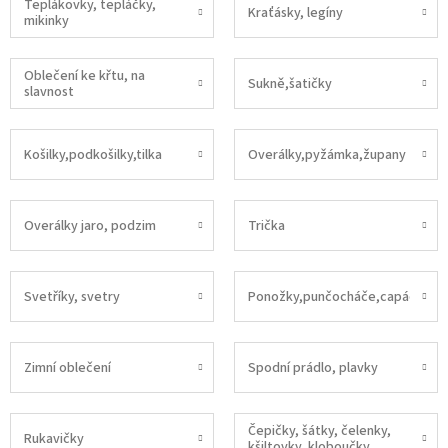
Teplákovky, tepláčky,
Kraťásky, legíny
mikinky
Oblečení ke křtu, na
Sukně,šatičky
slavnost
Košilky,podkošilky,tilka
Overálky,pyžámka,župany
Overálky jaro, podzim
Trička
Svetříky, svetry
Ponožky,punčocháče,capáčky
Zimní oblečení
Spodní prádlo, plavky
Čepičky, šátky, čelenky,
Rukavičky
kšiltovky, kloboučky