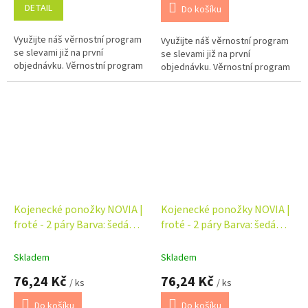
DETAIL
Do košíku
Využijte náš věrnostní program
Využijte náš věrnostní program
se slevami již na první
se slevami již na první
objednávku. Věrnostní program
objednávku. Věrnostní program
Kojenecké ponožky NOVIA |
Kojenecké ponožky NOVIA |
froté - 2 páry Barva: šedá
froté - 2 páry Barva: šedá
DAD
KOALA
Skladem
Skladem
76,24 Kč
76,24 Kč
/ ks
/ ks
Do košíku
Do košíku