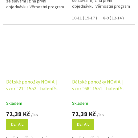
se slevami již na první
se slevami již na první
objednávku. Věrnostní program
objednávku. Věrnostní program
10-11 ( 15-17 )
8-9 ( 12-14 )
Dětské ponožky NOVIA |
Dětské ponožky NOVIA |
vzor "21" 1552 - balení 5
vzor "68" 1551 - balení 5
párů Velikost: 16-17 ( 24-26 )
párů Velikost: 20-21 ( 30-32 )
Skladem
Skladem
72,38 Kč
72,38 Kč
/ ks
/ ks
DETAIL
DETAIL