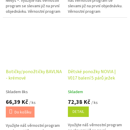
Nellys ®. Využijte náš věrnostní
náš věrnostní program se
program se slevami již na první
slevami již na první objednávku.
objednávku. Věrnostní program
Věrnostní program
Botičky/ponožtičky BAVLNA
Dětské ponožky NOVIA |
- krémové
V017 balení 5 párů ježek
Skladem 8ks
Skladem
66,39 Kč
72,38 Kč
/ ks
/ ks
DETAIL
Do košíku
Využijte náš věrnostní program
Využijte náš věrnostní program