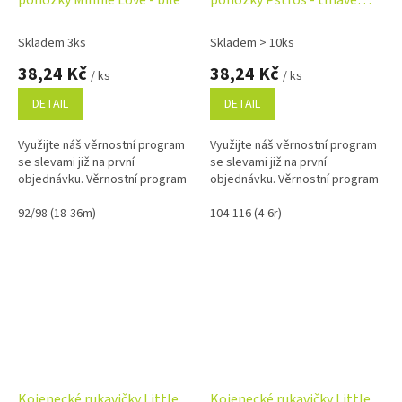
růžové
Skladem 3ks
Skladem > 10ks
38,24 Kč
38,24 Kč
/ ks
/ ks
DETAIL
DETAIL
Využijte náš věrnostní program
Využijte náš věrnostní program
se slevami již na první
se slevami již na první
objednávku. Věrnostní program
objednávku. Věrnostní program
92/98 (18-36m)
104-116 (4-6r)
Kojenecké rukavičky Little
Kojenecké rukavičky Little