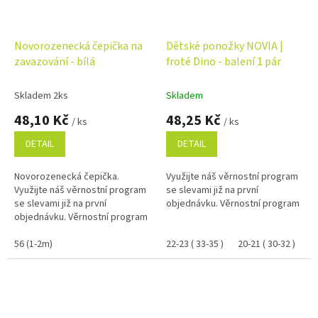
Novorozenecká čepička na
Dětské ponožky NOVIA |
zavazování - bílá
froté Dino - balení 1 pár
Skladem 2ks
Skladem
48,10 Kč
48,25 Kč
/ ks
/ ks
DETAIL
DETAIL
Novorozenecká čepička.
Využijte náš věrnostní program
Využijte náš věrnostní program
se slevami již na první
se slevami již na první
objednávku. Věrnostní program
objednávku. Věrnostní program
56 (1-2m)
22-23 ( 33-35 )
20-21 ( 30-32 )
18