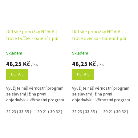
Dětské ponožky NOVIA |
Dětské ponožky NOVIA |
froté Lvíček - balení 1 pár
froté ovečka - balení 1 pár
Skladem
Skladem
48,25 Kč
48,25 Kč
/ ks
/ ks
DETAIL
DETAIL
Využijte náš věrnostní program
Využijte náš věrnostní program
se slevami již na první
se slevami již na první
objednávku. Věrnostní program
objednávku. Věrnostní program
22-23 ( 33-35 )
20-21 ( 30-32 )
18-19 ( 27-29 )
22-23 ( 33-35 )
16-17 ( 24-26 )
20-21 ( 30-32 )
14-1
18