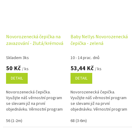
Novorozenecká čepička na
Baby Nellys Novorozenecká
zavazování - žlutá/krémová
čepička - zelená
Skladem 3ks
10 - 14 prac. dnů
50 Kč
53,44 Kč
/ ks
/ ks
DETAIL
DETAIL
Novorozenecká čepička.
Novorozenecká čepička.
Využijte náš věrnostní program
Využijte náš věrnostní program
se slevami již na první
se slevami již na první
objednávku. Věrnostní program
objednávku. Věrnostní program
56 (1-2m)
68 (3-6m)