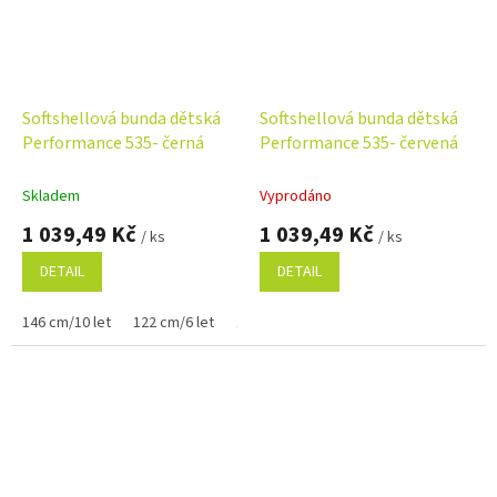
Softshellová bunda dětská
Softshellová bunda dětská
Performance 535- černá
Performance 535- červená
Skladem
Vyprodáno
1 039,49 Kč
1 039,49 Kč
/ ks
/ ks
DETAIL
DETAIL
146 cm/10 let
122 cm/6 let
134 cm/8 let