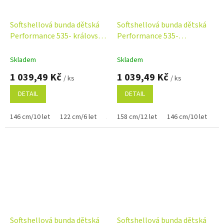
Softshellová bunda dětská
Softshellová bunda dětská
Performance 535- královská
Performance 535-
modrá
limetková
Skladem
Skladem
1 039,49 Kč
1 039,49 Kč
/ ks
/ ks
DETAIL
DETAIL
146 cm/10 let
122 cm/6 let
134 cm/8 let
158 cm/12 let
146 cm/10 let
12
Softshellová bunda dětská
Softshellová bunda dětská