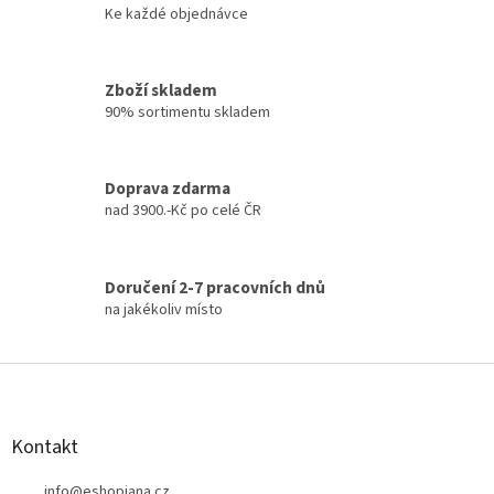
y
Ke každé objednávce
v
ý
p
Zboží skladem
i
90% sortimentu skladem
s
u
Doprava zdarma
nad 3900.-Kč po celé ČR
Doručení 2-7 pracovních dnů
na jakékoliv místo
Z
á
p
a
Kontakt
t
info
@
eshopjana.cz