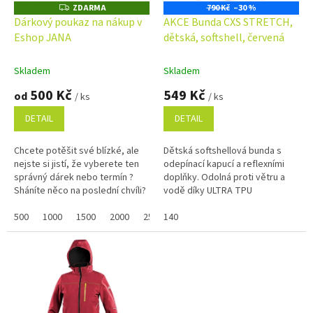
o
ZDARMA
790 Kč
–30 %
Z
D
d
Dárkový poukaz na nákup v
AKCE Bunda CXS STRETCH,
A
u
Eshop JANA
dětská, softshell, červená
R
M
k
A
t
Skladem
Skladem
ů
500 Kč
549 Kč
od
/ ks
/ ks
DETAIL
DETAIL
Chcete potěšit své blízké, ale
Dětská softshellová bunda s
nejste si jistí, že vyberete ten
odepínací kapucí a reflexními
správný dárek nebo termín ?
doplňky. Odolná proti větru a
Sháníte něco na poslední chvíli?
vodě díky ULTRA TPU
Náš dárkový poukaz pořídíte
membráně s vodním sloupcem
online a po...
500
1000
1500
2000
2500
5000 mm a paropropustností
140
3000
3500
4000
4500
5000 g/m²/24 h....