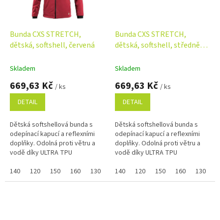
Bunda CXS STRETCH,
Bunda CXS STRETCH,
dětská, softshell, červená
dětská, softshell, středně
modrá
Skladem
Skladem
669,63 Kč
669,63 Kč
/ ks
/ ks
DETAIL
DETAIL
Dětská softshellová bunda s
Dětská softshellová bunda s
odepínací kapucí a reflexními
odepínací kapucí a reflexními
doplňky. Odolná proti větru a
doplňky. Odolná proti větru a
vodě díky ULTRA TPU
vodě díky ULTRA TPU
membráně s vodním sloupcem
membráně s vodním sloupcem
5000 mm a paropropustností
140
120
150
160
130
5000 mm a paropropustností
140
120
150
160
130
5000 g/m²/24 h....
5000 g/m²/24 h....