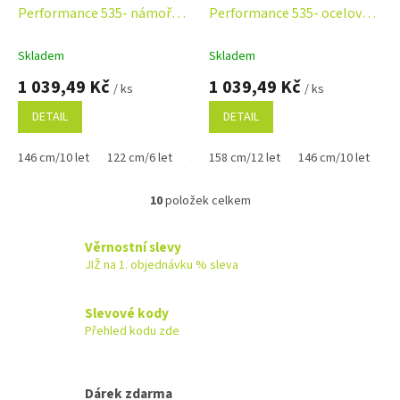
Performance 535- námořní
Performance 535- ocelově
modrá
šedá
Skladem
Skladem
1 039,49 Kč
1 039,49 Kč
/ ks
/ ks
DETAIL
DETAIL
146 cm/10 let
122 cm/6 let
134 cm/8 let
158 cm/12 let
146 cm/10 let
12
10
položek celkem
O
v
l
Věrnostní slevy
á
JIŽ na 1. objednávku % sleva
d
a
c
Slevové kody
í
Přehled kodu zde
p
r
v
k
Dárek zdarma