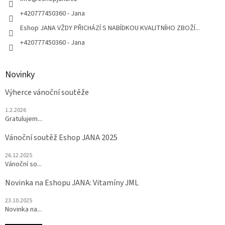
í
+420777450360 - Jana
Eshop JANA VŽDY PŘICHÁZÍ S NABÍDKOU KVALITNÍHO ZBOŽÍ...
+420777450360 - Jana
Novinky
Výherce vánoční soutěže
1.2.2026
Gratulujem...
Vánoční soutěž Eshop JANA 2025
26.12.2025
Vánoční so...
Novinka na Eshopu JANA: Vitamíny JML
23.10.2025
Novinka na...