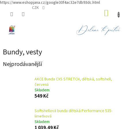
https://www.eshopjana.cz/google30f4ac32e7db93dc.html
Přejít
CZK
NÁKUP
na
obsah
KOŠÍK
Bundy, vesty
Nejprodávanější
AKCE Bunda CXS STRETCH, dětská, softshell,
červená
Skladem
549 Kč
Softshellová bunda dětská Performance 535-
limetková
Skladem
1 039,49 Kč