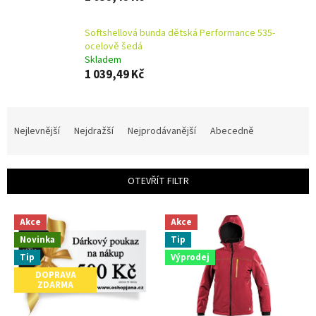
Softshellová bunda dětská Performance 535-
ocelově šedá
Skladem
1 039,49 Kč
Ř
a
Nejlevnější
Nejdražší
Nejprodávanější
Abecedně
z
e
n
OTEVŘÍT FILTR
í
p
V
r
Akce
Akce
ý
o
Novinka
Tip
p
d
i
Tip
Výprodej
u
s
DOPRAVA
k
ZDARMA
p
t
r
ů