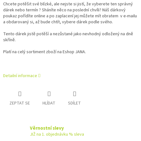
Chcete potěšit své blízké, ale nejste si jistí, že vyberete ten správný
dárek nebo termín ? Sháníte něco na poslední chvíli? Náš dárkový
poukaz pořídíte online a po zaplacení jej můžete mít obratem v e‑mailu
a obdarovaný si, až bude chtít, vybere dárek podle svého.
Tento dárek jistě potěší a nezůstané jako nevhodný odložený na dně
skříně.
Platí na celý sortiment zboží na Eshop JANA.
Detailní informace
ZEPTAT SE
HLÍDAT
SDÍLET
Věrnostní slevy
JIŽ na 1. objednávku % sleva