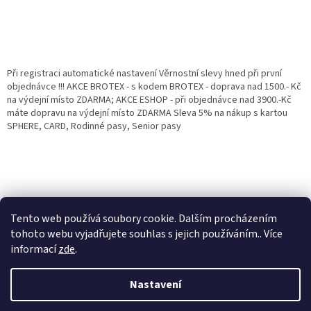
Při registraci automatické nastavení Věrnostní slevy hned při první
objednávce !!! AKCE BROTEX - s kodem BROTEX - doprava nad 1500.- Kč
na výdejní místo ZDARMA; AKCE ESHOP - při objednávce nad 3900.-Kč
máte dopravu na výdejní místo ZDARMA Sleva 5% na nákup s kartou
SPHERE, CARD, Rodinné pasy, Senior pasy
Tento web používá soubory cookie. Dalším procházením
tohoto webu vyjadřujete souhlas s jejich používáním.. Více
informací
zde
.
Vytvořil Shoptet
Věrnostní porgram: Již od první objednávky s registrací automaticky
Nastavení
nastavená Věrnostní sleva 3% - 10% na Všechny Vaše další nákupy. Čím
víc nakoupíte, tím větší slevu můžete získat. Vaše objednávky se sčítají.