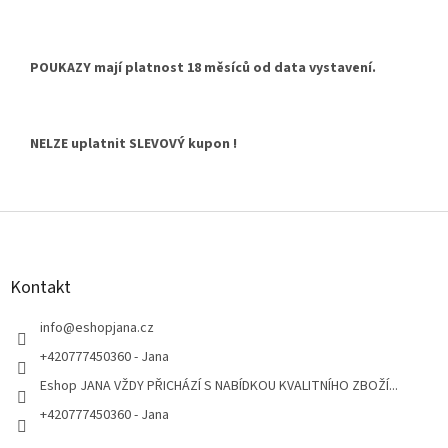
POUKAZY mají platnost 18 měsíců od data vystavení.
NELZE uplatnit SLEVOVÝ kupon !
Z
á
p
a
Kontakt
t
í
info
@
eshopjana.cz
+420777450360 - Jana
Eshop JANA VŽDY PŘICHÁZÍ S NABÍDKOU KVALITNÍHO ZBOŽÍ...
+420777450360 - Jana