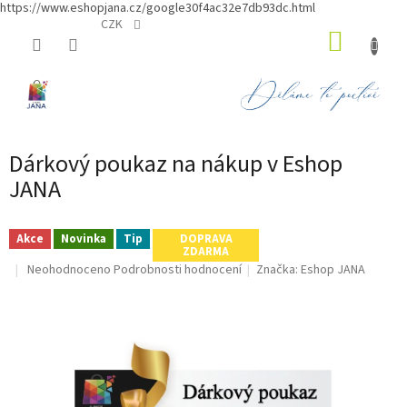
https://www.eshopjana.cz/google30f4ac32e7db93dc.html
Přejít
CZK
NÁKUP
na
obsah
KOŠÍK
Dárkový poukaz na nákup v Eshop
JANA
Akce
Novinka
Tip
DOPRAVA
ZDARMA
Průměrné
Neohodnoceno
Podrobnosti hodnocení
Značka:
Eshop JANA
hodnocení
produktu
je
0,0
z
5
hvězdiček.