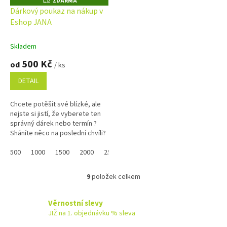
ZDARMA
Z
D
Dárkový poukaz na nákup v
A
Eshop JANA
R
M
A
Skladem
500 Kč
od
/ ks
DETAIL
Chcete potěšit své blízké, ale
nejste si jistí, že vyberete ten
správný dárek nebo termín ?
Sháníte něco na poslední chvíli?
Náš dárkový poukaz pořídíte
online a po...
500
1000
1500
2000
2500
3000
3500
4000
4500
9
položek celkem
O
v
l
Věrnostní slevy
á
JIŽ na 1. objednávku % sleva
d