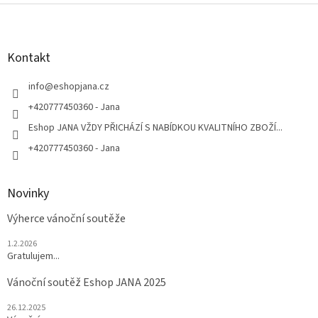
Z
á
p
a
Kontakt
t
í
info
@
eshopjana.cz
+420777450360 - Jana
Eshop JANA VŽDY PŘICHÁZÍ S NABÍDKOU KVALITNÍHO ZBOŽÍ...
+420777450360 - Jana
Novinky
Výherce vánoční soutěže
1.2.2026
Gratulujem...
Vánoční soutěž Eshop JANA 2025
26.12.2025