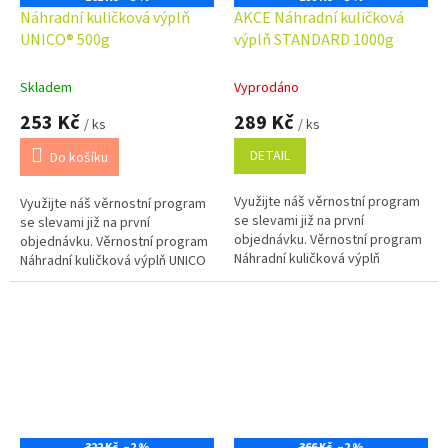
Náhradní kuličková výplň
AKCE Náhradní kuličková
UNICO® 500g
výplň STANDARD 1000g
Skladem
Vyprodáno
253 Kč
289 Kč
/ ks
/ ks
DETAIL
Do košíku
Využijte náš věrnostní program
Využijte náš věrnostní program
se slevami již na první
se slevami již na první
objednávku. Věrnostní program
objednávku. Věrnostní program
Náhradní kuličková výplň
Náhradní kuličková výplň UNICO
STANDARD 1000g je vhodná k
500g vhodná k doplnění polštářů
doplnění celého jednoho
se zipem.
polštáře...
322 Kč
–2 %
366 Kč
–2 %