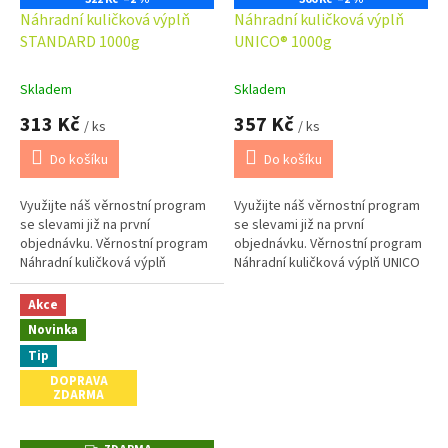
Náhradní kuličková výplň
Náhradní kuličková výplň
STANDARD 1000g
UNICO® 1000g
Skladem
Skladem
313 Kč
357 Kč
/ ks
/ ks
Do košíku
Do košíku
Využijte náš věrnostní program
Využijte náš věrnostní program
se slevami již na první
se slevami již na první
objednávku. Věrnostní program
objednávku. Věrnostní program
Náhradní kuličková výplň
Náhradní kuličková výplň UNICO
STANDARD 1000g je vhodná k
1000g je vhodná k doplnění
doplnění celého jednoho
celého jednoho polštáře o...
Akce
polštáře o...
Novinka
Tip
DOPRAVA
ZDARMA