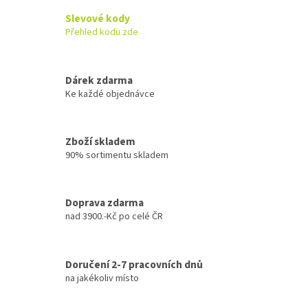
a
c
Slevové kody
í
Přehled kodu zde
p
r
v
k
Dárek zdarma
y
Ke každé objednávce
v
ý
p
Zboží skladem
i
90% sortimentu skladem
s
u
Doprava zdarma
nad 3900.-Kč po celé ČR
Doručení 2-7 pracovních dnů
na jakékoliv místo