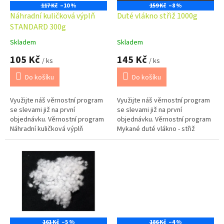
o
117 Kč
–10 %
159 Kč
–8 %
d
Náhradní kuličková výplň
Duté vlákno střiž 1000g
u
STANDARD 300g
k
Skladem
Skladem
Průměrné
Průměrné
t
hodnocení
hodnocení
105 Kč
145 Kč
ů
/ ks
/ ks
produktu
produktu
je
je
Do košíku
Do košíku
5,0
5,0
z
z
Využijte náš věrnostní program
Využijte náš věrnostní program
5
5
se slevami již na první
se slevami již na první
hvězdiček.
hvězdiček.
objednávku. Věrnostní program
objednávku. Věrnostní program
Náhradní kuličková výplň
Mykané duté vlákno - střiž
STANDARD 300g vhodná k
1000g. Vhodné jako výplň do
doplnění polštářů se zipem.
hraček nebo dekorativních
polštářků.
161 Kč
–5 %
186 Kč
–4 %