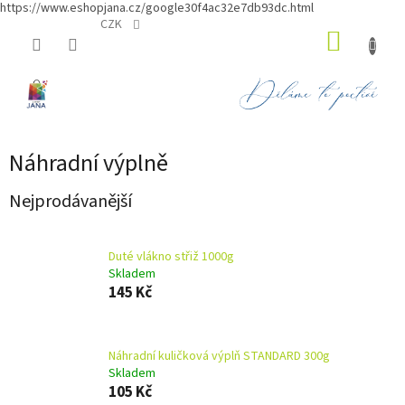
https://www.eshopjana.cz/google30f4ac32e7db93dc.html
Přejít
CZK
NÁKUP
na
obsah
KOŠÍK
Náhradní výplně
Nejprodávanější
Duté vlákno střiž 1000g
Skladem
145 Kč
Náhradní kuličková výplň STANDARD 300g
Skladem
105 Kč