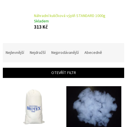
Náhradní kuličková výplň STANDARD 1000g
Skladem
313 Kč
Ř
a
Nejlevnější
Nejdražší
Nejprodávanější
Abecedně
z
e
n
OTEVŘÍT FILTR
í
p
V
r
ý
o
p
d
i
u
s
k
p
t
r
ů