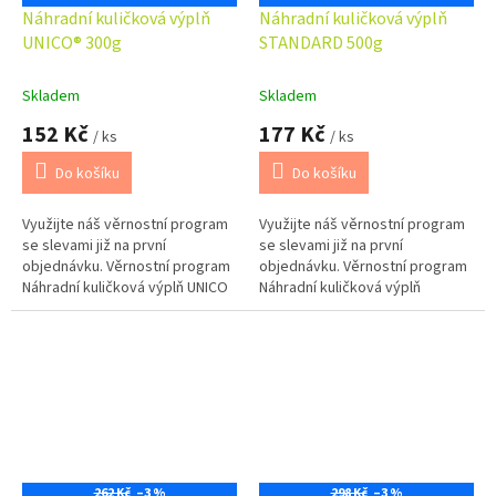
Náhradní kuličková výplň
Náhradní kuličková výplň
UNICO® 300g
STANDARD 500g
Skladem
Skladem
152 Kč
177 Kč
/ ks
/ ks
Do košíku
Do košíku
Využijte náš věrnostní program
Využijte náš věrnostní program
se slevami již na první
se slevami již na první
objednávku. Věrnostní program
objednávku. Věrnostní program
Náhradní kuličková výplň UNICO
Náhradní kuličková výplň
300g vhodná k doplnění polštářů
STANDARD 500g vhodná k
se zipem.
doplnění polštářů se zipem.
262 Kč
–3 %
298 Kč
–3 %