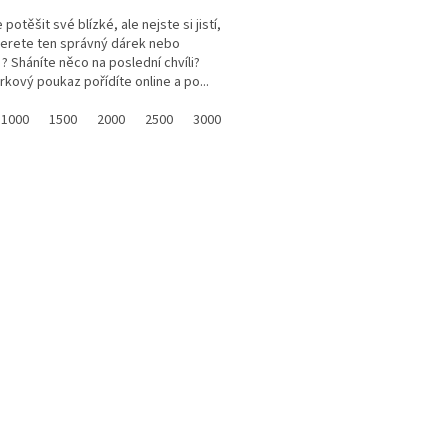
A
potěšit své blízké, ale nejste si jistí,
erete ten správný dárek nebo
 ? Sháníte něco na poslední chvíli?
rkový poukaz pořídíte online a po...
1000
1500
2000
2500
3000
3500
4000
4500
5000
O
v
l
á
d
a
c
í
p
r
v
k
y
v
ý