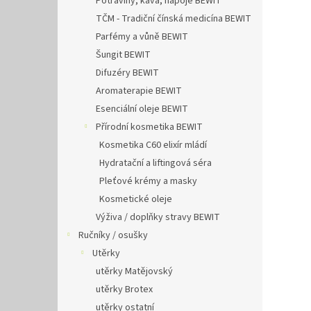
Potraviny, káva, nápoje BEWIT
TČM - Tradiční čínská medicína BEWIT
Parfémy a vůně BEWIT
Šungit BEWIT
Difuzéry BEWIT
Aromaterapie BEWIT
Esenciální oleje BEWIT
Přírodní kosmetika BEWIT
Kosmetika C60 elixír mládí
Hydratační a liftingová séra
Pleťové krémy a masky
Kosmetické oleje
Výživa / doplňky stravy BEWIT
Ručníky / osušky
Utěrky
utěrky Matějovský
utěrky Brotex
utěrky ostatní