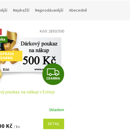
nější
Nejdražší
Nejprodávanější
Abecedně
Kód:
2850/500
nka
OPRAVA
ZDARMA
Z
ZDARMA
D
vý poukaz na nákup v Eshop
A
R
Skladem
M
DETAIL
00 Kč
/ ks