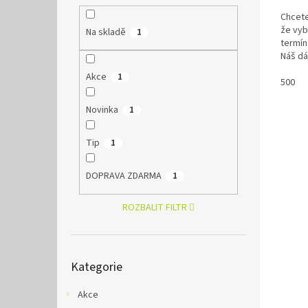
Chcete 
že vyb
Na skladě
1
termín
Náš dá
Akce
1
500
Novinka
1
Tip
1
DOPRAVA ZDARMA
1
ROZBALIT FILTR
Přeskočit
Kategorie
kategorie
Akce