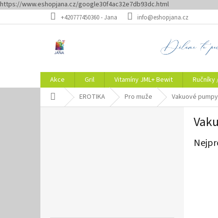
https://www.eshopjana.cz/google30f4ac32e7db93dc.html
Přejít
+420777450360 - Jana
info@eshopjana.cz
na
obsah
Akce
Gril
Vitamíny JML+ Bewit
Ručníky 
Domů
EROTIKA
Pro muže
Vakuové pumpy
P
Vak
o
s
Nejpr
t
r
a
n
n
í
p