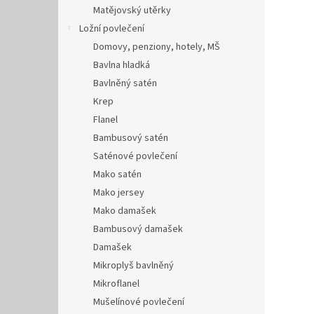
Matějovský utěrky
Ložní povlečení
Domovy, penziony, hotely, MŠ
Bavlna hladká
Bavlněný satén
Krep
Flanel
Bambusový satén
Saténové povlečení
Mako satén
Mako jersey
Mako damašek
Bambusový damašek
Damašek
Mikroplyš bavlněný
Mikroflanel
Mušelínové povlečení