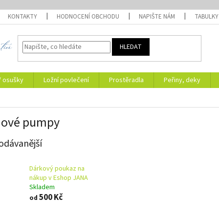
KONTAKTY
HODNOCENÍ OBCHODU
NAPIŠTE NÁM
TABULKY
HLEDAT
/ osušky
Ložní povlečení
Prostěradla
Peřiny, deky
uové pumpy
odávanější
Dárkový poukaz na
nákup v Eshop JANA
Skladem
500 Kč
od