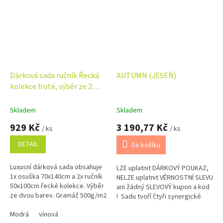
Dárková sada ručník Řecká
AUTUMN (JESEŇ)
kolekce froté, výběr ze 2
barev
Skladem
Skladem
929 Kč
3 190,77 Kč
/ ks
/ ks
DETAIL
Do košíku
Luxusní dárková sada obsahuje
LZE uplatnit DÁRKOVÝ POUKAZ,
1x osuška 70x140cm a 2x ručník
NELZE uplatnit VĚRNOSTNÍ SLEVU
50x100cm řecké kolekce. Výběr
ani žádný SLEVOVÝ kupon a kod
ze dvou barev. Gramáž 500g/m2
! Sadu tvoří čtyři synergické
směsi PROTECT, BODYGUARD,
Modrá
vínová
IMM a BREATH (15 ml...