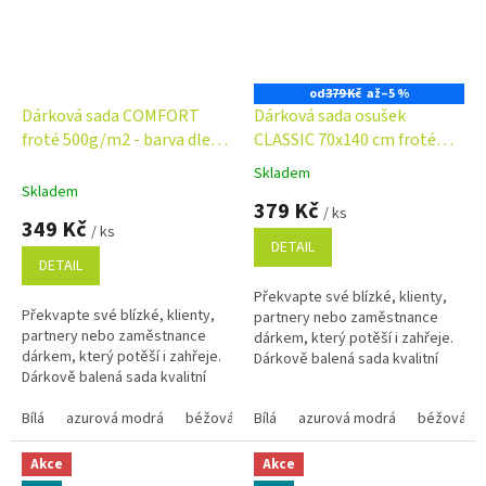
od
379 Kč
až
–5 %
Dárková sada COMFORT
Dárková sada osušek
froté 500g/m2 - barva dle
CLASSIC 70x140 cm froté
výběru
400g/m2 - barva dle výběru
Skladem
Průměrné
Skladem
hodnocení
379 Kč
/ ks
produktu
349 Kč
/ ks
je
DETAIL
5,0
DETAIL
z
Překvapte své blízké, klienty,
5
Překvapte své blízké, klienty,
partnery nebo zaměstnance
hvězdiček.
partnery nebo zaměstnance
dárkem, který potěší i zahřeje.
dárkem, který potěší i zahřeje.
Dárkově balená sada kvalitní
Dárkově balená sada kvalitní
osušky a ručníků je nejen
osušky a ručníků je nejen
praktická, ale i stylová....
praktická, ale i stylová....
Bílá
azurová modrá
béžová
Bílá
černá
azurová modrá
červená
hnědá 1420
béžová
Akce
Akce