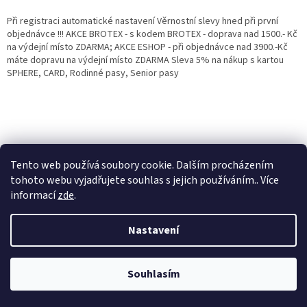
Při registraci automatické nastavení Věrnostní slevy hned při první
objednávce !!! AKCE BROTEX - s kodem BROTEX - doprava nad 1500.- Kč
na výdejní místo ZDARMA; AKCE ESHOP - při objednávce nad 3900.-Kč
máte dopravu na výdejní místo ZDARMA Sleva 5% na nákup s kartou
SPHERE, CARD, Rodinné pasy, Senior pasy
Tento web používá soubory cookie. Dalším procházením
tohoto webu vyjadřujete souhlas s jejich používáním.. Více
informací
zde
.
Vytvořil Shoptet
Věrnostní porgram: Již od první objednávky s registrací automaticky
Nastavení
nastavená Věrnostní sleva 3% - 10% na Všechny Vaše další nákupy. Čím
víc nakoupíte, tím větší slevu můžete získat. Vaše objednávky se sčítají.
Využít můžete i "Slevové kody" nebo DOPRAVU ZDARMA. Přejeme
Copyright 2026
Eshop Jana
. Všechna práva vyhrazena.
příjemný nákup u nás Jana Kotasová Komárková a kolektiv pracovníků
Souhlasím
Eshop JANA