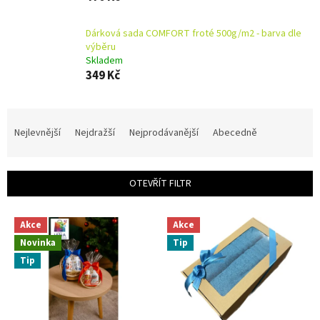
Dárková sada COMFORT froté 500g/m2 - barva dle
výběru
Skladem
349 Kč
Ř
a
Nejlevnější
Nejdražší
Nejprodávanější
Abecedně
z
e
n
OTEVŘÍT FILTR
í
p
V
r
Akce
Akce
ý
o
Novinka
Tip
p
d
i
Tip
u
s
k
p
t
r
ů