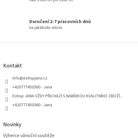
Doručení 2-7 pracovních dnů
na jakékoliv místo
Z
á
p
a
Kontakt
t
í
info
@
eshopjana.cz
+420777450360 - Jana
Eshop JANA VŽDY PŘICHÁZÍ S NABÍDKOU KVALITNÍHO ZBOŽÍ...
+420777450360 - Jana
Novinky
Výherce vánoční soutěže