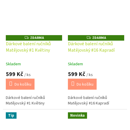
ZDARMA
ZDARMA
Z
Z
D
D
Dárkové balení ručníků
Dárkové balení ručníků
A
A
Matějovský #1 Květiny
Matějovský #16 Kapradí
R
R
M
M
A
A
Skladem
Skladem
599 Kč
599 Kč
/ ks
/ ks
Do košíku
Do košíku
Dárkové balení ručníků
Dárkové balení ručníků
Matějovský #1 Květiny
Matějovský #16 Kapradí
Tip
Novinka