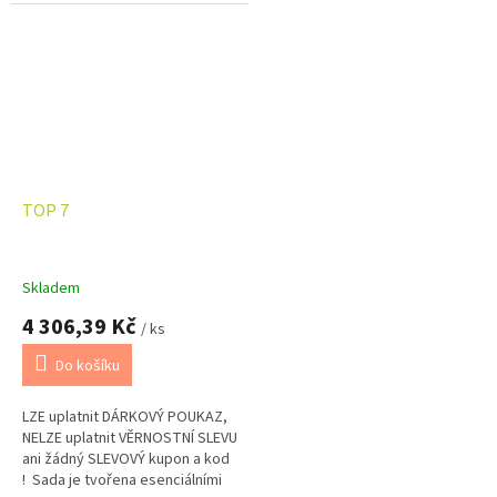
TOP 7
Skladem
4 306,39 Kč
/ ks
Do košíku
LZE uplatnit DÁRKOVÝ POUKAZ,
NELZE uplatnit VĚRNOSTNÍ SLEVU
ani žádný SLEVOVÝ kupon a kod
! Sada je tvořena esenciálními