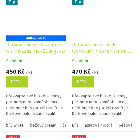
Tip
Tip
480 Kč
–6 %
Dárková sada osuška froté
Dárková sada osušek
GREEK sada 2 kusů 500g/m2
COMFORT 70x140 cm froté
500g/m2 - barva dle výběru
Skladem
Skladem
Průměrné
Průměrné
hodnocení
hodnocení
450 Kč
470 Kč
/ ks
/ ks
produktu
produktu
je
je
DETAIL
DETAIL
5,0
5,0
z
z
Překvapte své blízké, klienty,
Překvapte své blízké, klienty,
5
5
partnery nebo zaměstnance
partnery nebo zaměstnance
hvězdiček.
hvězdiček.
dárkem, který potěší i zahřeje.
dárkem, který potěší i zahřeje.
Dárkově balená sada kvalitní
Dárkově balená sada kvalitní
osušky a ručníků je nejen
osušky a ručníků je nejen
praktická, ale i stylová....
bílý white
béžový cream
černý black
praktická, ale i stylová....
Bílá
azurová modrá
tmavě modrý navy
béžová