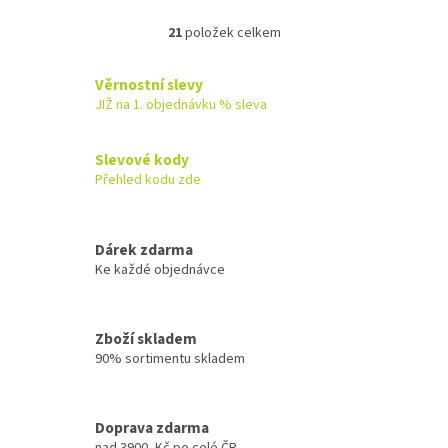
oleji z himalájského cedru a
červeného pomeranče a...
21
položek celkem
O
v
l
Věrnostní slevy
á
JIŽ na 1. objednávku % sleva
d
a
c
Slevové kody
í
Přehled kodu zde
p
r
v
k
Dárek zdarma
y
Ke každé objednávce
v
ý
p
Zboží skladem
i
90% sortimentu skladem
s
u
Doprava zdarma
nad 3900.-Kč po celé ČR