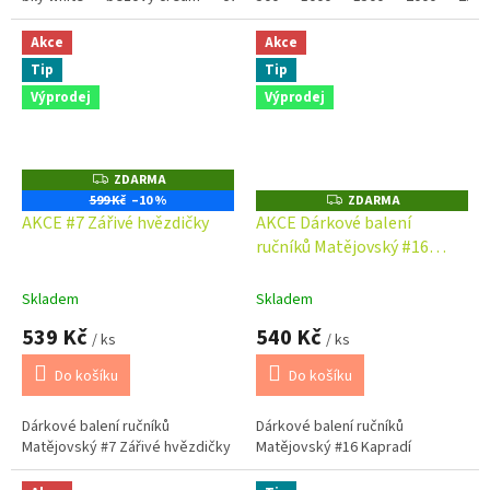
Akce
Akce
Tip
Tip
Výprodej
Výprodej
ZDARMA
Z
D
599 Kč
–10 %
ZDARMA
Z
A
D
AKCE #7 Zářivé hvězdičky
AKCE Dárkové balení
R
A
M
ručníků Matějovský #16
R
A
M
Kapradí
A
Skladem
Skladem
539 Kč
540 Kč
/ ks
/ ks
Do košíku
Do košíku
Dárkové balení ručníků
Dárkové balení ručníků
Matějovský #7 Zářivé hvězdičky
Matějovský #16 Kapradí