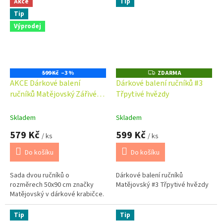
Akce
Tip
Tip
Výprodej
599 Kč
–3 %
ZDARMA
Z
D
AKCE Dárkové balení
Dárkové balení ručníků #3
A
ručníků Matějovský Zářivé
Třpytivé hvězdy
R
M
hvězdničky #7
A
Skladem
Skladem
579 Kč
599 Kč
/ ks
/ ks
Do košíku
Do košíku
Sada dvou ručníků o
Dárkové balení ručníků
rozměrech 50x90 cm značky
Matějovský #3 Třpytivé hvězdy
Matějovský v dárkové krabičce.
Tip
Tip