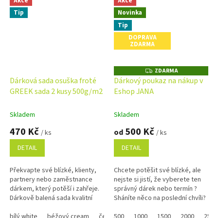
Akce
Akce
Tip
Novinka
Tip
DOPRAVA
ZDARMA
ZDARMA
Z
D
Dárková sada osuška froté
Dárkový poukaz na nákup v
A
GREEK sada 2 kusy 500g/m2
Eshop JANA
R
M
A
Skladem
Skladem
470 Kč
500 Kč
od
/ ks
/ ks
DETAIL
DETAIL
Překvapte své blízké, klienty,
Chcete potěšit své blízké, ale
partnery nebo zaměstnance
nejste si jistí, že vyberete ten
dárkem, který potěší i zahřeje.
správný dárek nebo termín ?
Dárkově balená sada kvalitní
Sháníte něco na poslední chvíli?
osušky a ručníků je nejen
Náš dárkový poukaz pořídíte
praktická, ale i stylová....
bílý white
béžový cream
černý black
online a po...
500
1000
tmavě modrý navy
1500
2000
2500