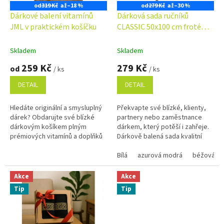
o
od
319 Kč
až
–18 %
od
279 Kč
až
–30 %
d
Dárkové balení vitamínů
Dárková sada ručníků
u
JML v praktickém košíčku
CLASSIC 50x100 cm froté
k
400g/m2 - barva dle výběru
t
Skladem
Skladem
ů
259 Kč
279 Kč
od
/ ks
/ ks
DETAIL
DETAIL
Hledáte originální a smysluplný
Překvapte své blízké, klienty,
dárek? Obdarujte své blízké
partnery nebo zaměstnance
dárkovým košíkem plným
dárkem, který potěší i zahřeje.
prémiových vitamínů a doplňků
Dárkově balená sada kvalitní
stravy, které podpoří imunitu,
osušky a ručníků je nejen
energii i celkovou vitalitu....
praktická, ale i stylová....
Bílá
azurová modrá
béžová
Akce
Akce
Tip
Tip