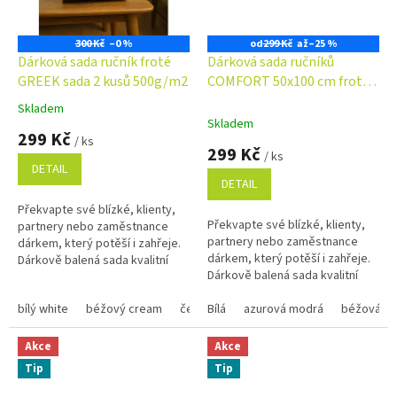
300 Kč
–0 %
od
299 Kč
až
–25 %
Dárková sada ručník froté
Dárková sada ručníků
GREEK sada 2 kusů 500g/m2
COMFORT 50x100 cm froté
500g/m2 - barva dle výběru
Skladem
Průměrné
Skladem
hodnocení
299 Kč
/ ks
produktu
299 Kč
/ ks
je
DETAIL
5,0
DETAIL
z
Překvapte své blízké, klienty,
5
Překvapte své blízké, klienty,
partnery nebo zaměstnance
hvězdiček.
partnery nebo zaměstnance
dárkem, který potěší i zahřeje.
dárkem, který potěší i zahřeje.
Dárkově balená sada kvalitní
Dárkově balená sada kvalitní
osušky a ručníků je nejen
osušky a ručníků je nejen
praktická, ale i stylová....
bílý white
béžový cream
černý black
praktická, ale i stylová....
Bílá
azurová modrá
tmavě modrý navy
béžová
Akce
Akce
Tip
Tip