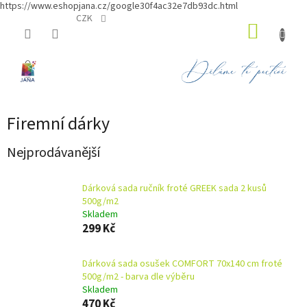
https://www.eshopjana.cz/google30f4ac32e7db93dc.html
Přejít
CZK
NÁKUP
na
obsah
KOŠÍK
Firemní dárky
Nejprodávanější
Dárková sada ručník froté GREEK sada 2 kusů
500g/m2
Skladem
299 Kč
Dárková sada osušek COMFORT 70x140 cm froté
500g/m2 - barva dle výběru
Skladem
470 Kč