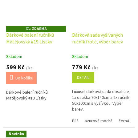
ZDARMA
Z
D
Dárkové balení ručníků
Dárková sada vyšívaných
A
Matějovský #19 Listky
ručník froté, výběr barev
R
M
A
Skladem
Skladem
599 Kč
779 Kč
/ ks
/ ks
DETAIL
Do košíku
Luxusní dárková sada obsahuje
Dárkové balení ručníků
1x osuška 70x140cm a 2x ručník
Matějovský #19 Lístky
50x100cm s vyšívkou. Výběr
barev.
Bílá
azurová modrá
černá
č
Novinka