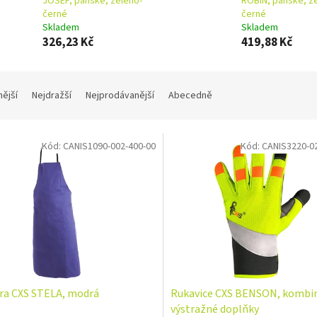
JOSEF, pánské, zeleno-
ROBIN, pánské, z
černé
černé
Skladem
Skladem
326,23 Kč
419,88 Kč
nější
Nejdražší
Nejprodávanější
Abecedně
Kód:
CANIS1090-002-400-00
Kód:
CANIS3220-0
ra CXS STELA, modrá
Rukavice CXS BENSON, kombi
výstražné doplňky