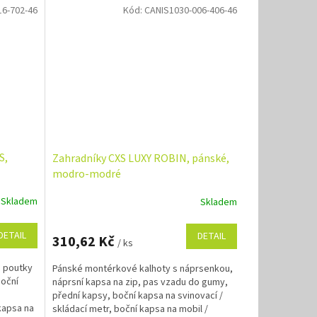
16-702-46
Kód:
CANIS1030-006-406-46
S,
Zahradníky CXS LUXY ROBIN, pánské,
modro-modré
Skladem
Skladem
DETAIL
DETAIL
310,62 Kč
/ ks
s poutky
Pánské montérkové kalhoty s náprsenkou,
boční
náprsní kapsa na zip, pas vzadu do gumy,
přední kapsy, boční kapsa na svinovací /
kapsa na
skládací metr, boční kapsa na mobil /