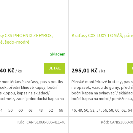
sy CXS PHOENIX ZEFYROS,
Kraťasy CXS LUXY TOMÁŠ, pán
é, šedo-modré
Skladem
DETAIL
,40 Kč
295,01 Kč
/ ks
/ ks
 montérkové kraťasy, pas s poutky
Pánské montérkové kraťasy, pas 
sek, přední klínové kapsy, boční
na opasek, vzadu do gumy, přední
s klopou, kapsa na skládací/
boční kapsa na svinovací / skládac
ací metr, zadní jednoduchá kapsa na
boční kapsa na mobil / peněženku,
straně. Pokud...
kapsa s klopou,...
54
50
60
68
48
52
66
62
46, 48, 50, 52, 54, 56, 58, 60, 62, 64
Kód:
CANIS1060-006-411-46
Kód:
CANIS1060-0