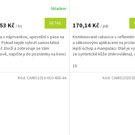
Skladem
DETAIL
,53 Kč
170,14 Kč
/ ks
/ pár
a s náprsenkou, upevnění v pase na
Kombinované rukavice s reflexní
i. Pokud nejde vybrat samostatná
a silikonovými aplikacemi na prste
st zboží a zobrazuje se Vám
lepší úchop a manipulaci. Dlaň je 
ově, napište ji do poznámky na konci
ze syntetické kůže (mikrovlákna), 
ávky....
které jsou...
10
Kód:
CANIS1010-010-400-44
Kód:
CANIS1020-0