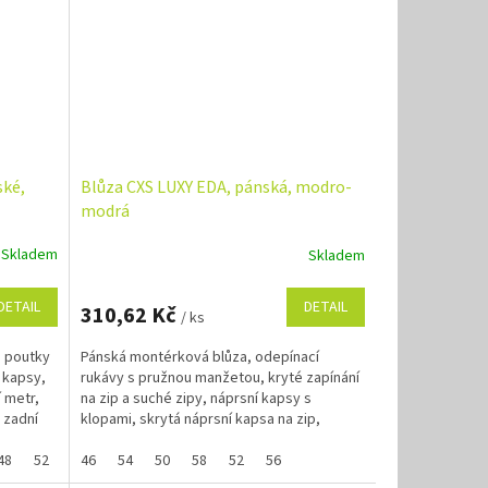
ské,
Blůza CXS LUXY EDA, pánská, modro-
modrá
Skladem
Skladem
DETAIL
DETAIL
310,62 Kč
/ ks
s poutky
Pánská montérková blůza, odepínací
 kapsy,
rukávy s pružnou manžetou, kryté zapínání
í metr,
na zip a suché zipy, náprsní kapsy s
 zadní
klopami, skrytá náprsní kapsa na zip,
jednoduché boční kapsy,...
48
52
56
46
66
54
62
50
58
52
56