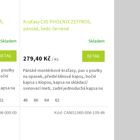
S,
Kraťasy CXS PHOENIX ZEFYROS,
pánské, šedo-červené
Skladem
Skladem
DETAIL
DETAIL
279,40 Kč
/ ks
s poutky
Pánské montérkové kraťasy, pas s poutky
boční
na opasek, přední klínové kapsy, boční
kapsa s klopou, kapsa na skládací/
kapsa na
svinovací metr, zadní jednoduchá kapsa na
pravé straně. Pokud...
62
46
60
64
62
06-000-00
Kód:
CANIS1060-006-109-46