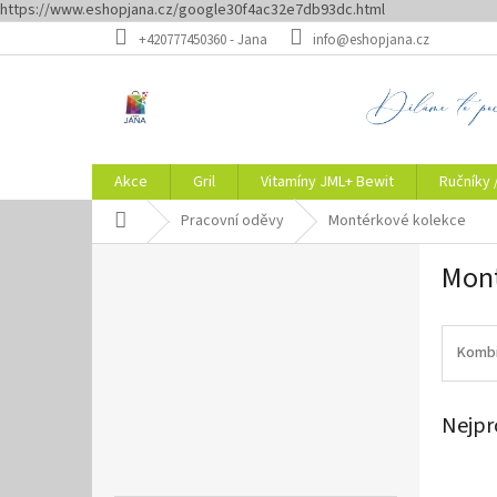
https://www.eshopjana.cz/google30f4ac32e7db93dc.html
Přejít
+420777450360 - Jana
info@eshopjana.cz
na
obsah
Akce
Gril
Vitamíny JML+ Bewit
Ručníky 
Domů
Pracovní oděvy
Montérkové kolekce
P
Mont
o
s
t
r
Komb
a
n
Nejpr
n
í
p