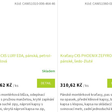
Kód:
CANIS1010-006-464-46
Kód:
CANIS1060-0
 CXS LUXY EDA, pánská, petrol-
Kraťasy CXS PHOENIX ZEFYRO
lová
pánské, šedo-žluté
Skladem
DETAIL
,62 Kč
310,62 Kč
/ ks
/ ks
 montérková blůza, odepínací
Pánské montérkové kraťasy, pas 
 s pružnou manžetou, kryté zapínání
na opasek, přední klínové kapsy, 
 a suché zipy, náprsní kapsy s
kapsa s klopou, kapsa na skládací/
i, skrytá náprsní kapsa na zip,
svinovací metr, zadní jednoduchá 