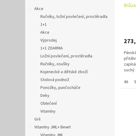
Blůza
Akce
Ručníky, ložní povlečení, prostěradla
1+1
Akce
273
Výprodej
1+1 ZDARMA
Pánská
Ložní povlečení, prostěradla
přitáh
Ručníky, osušky
zapíná
suchý 
Kojenecké a dětské zboží
velikos
Stolová podnož
46
Ponožky, punčocháče
Deky
Oblečení
Vitamíny
Gril
Vitamíny JML+ Bewit
Vitamíny JML