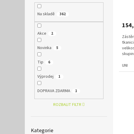
ů
Na skladě
362
154
Akce
2
Zástěr
tkanic
Novinka
veliko
5
skupin
objedn
Tip
6
UNI
Výprodej
1
DOPRAVA ZDARMA
1
ROZBALIT FILTR
Přeskočit
Kategorie
kategorie