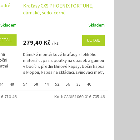
modré
Kraťasy CXS PHOENIX FORTUNE,
dámské, šedo-černé
Skladem
Skladem
Průměrné
hodnocení
produktu
DETAIL
DETAIL
279,40 Kč
/ ks
je
5,0
 na
Dámské montérkové kraťasy z lehkého
z
oční
materiálu, pas s poutky na opasek a gumou
5
tatná
v bocích, přední klínové kapsy, boční kapsa
hvězdiček.
s klopou, kapsa na skládací/svinovací metr,
zadní...
44
48
52
54
56
58
62
44
52
56
38
40
16-710-46
Kód:
CANIS1060-016-705-46