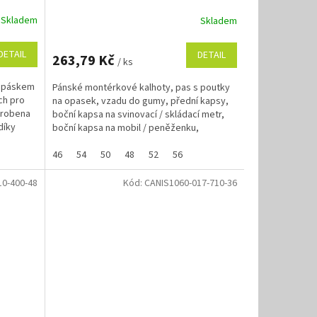
Skladem
Skladem
DETAIL
DETAIL
263,79 Kč
/ ks
m páskem
Pánské montérkové kalhoty, pas s poutky
ch pro
na opasek, vzadu do gumy, přední kapsy,
vyrobena
boční kapsa na svinovací / skládací metr,
díky
boční kapsa na mobil / peněženku,
zdvojená kolena,...
46
54
50
48
52
56
10-400-48
Kód:
CANIS1060-017-710-36