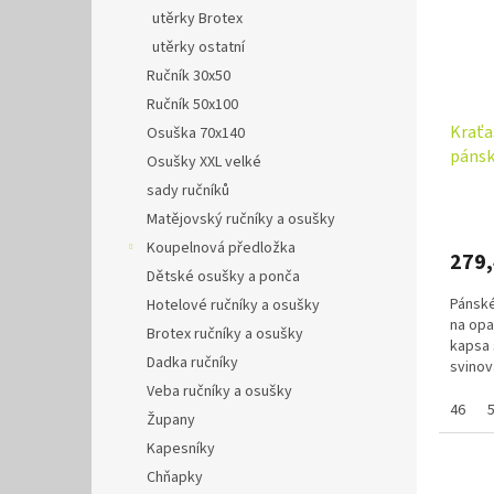
utěrky Brotex
utěrky ostatní
Ručník 30x50
Ručník 50x100
Kraťa
Osuška 70x140
pánsk
Osušky XXL velké
sady ručníků
Matějovský ručníky a osušky
Koupelnová předložka
279
Dětské osušky a ponča
Pánské
Hotelové ručníky a osušky
na opa
Brotex ručníky a osušky
kapsa 
Dadka ručníky
svinov
pravé 
Veba ručníky a osušky
46
Župany
Kapesníky
Chňapky