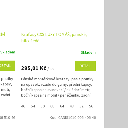
ské
Kraťasy CXS LUXY TOMÁŠ, pánské,
bílo-šedé
Skladem
Skladem
DETAIL
DETAIL
295,01 Kč
/ ks
s poutky
Pánské montérkové kraťasy, pas s poutky
 kapsy,
na opasek, vzadu do gumy, přední kapsy,
í metr,
boční kapsa na svinovací / skládací metr,
 zadní
boční kapsa na mobil / peněženku, zadní
kapsa s klopou,...
46
54
50
60
64
48
52
56
06-510-46
Kód:
CANIS1010-006-406-46