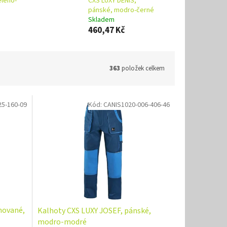
eleno-
CXS LUXY DENIS,
pánské, modro-černé
Skladem
460,47 Kč
363
položek celkem
25-160-09
Kód:
CANIS1020-006-406-46
nované,
Kalhoty CXS LUXY JOSEF, pánské,
modro-modré