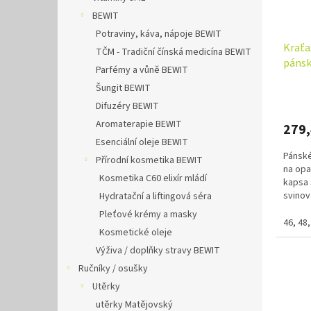
BEWIT
Potraviny, káva, nápoje BEWIT
Kraťa
TČM - Tradiční čínská medicína BEWIT
páns
Parfémy a vůně BEWIT
Šungit BEWIT
Difuzéry BEWIT
Aromaterapie BEWIT
279
Esenciální oleje BEWIT
Pánské
Přírodní kosmetika BEWIT
na opa
Kosmetika C60 elixír mládí
kapsa 
svinov
Hydratační a liftingová séra
pravé 
Pleťové krémy a masky
46, 48,
Kosmetické oleje
Výživa / doplňky stravy BEWIT
Ručníky / osušky
Utěrky
utěrky Matějovský