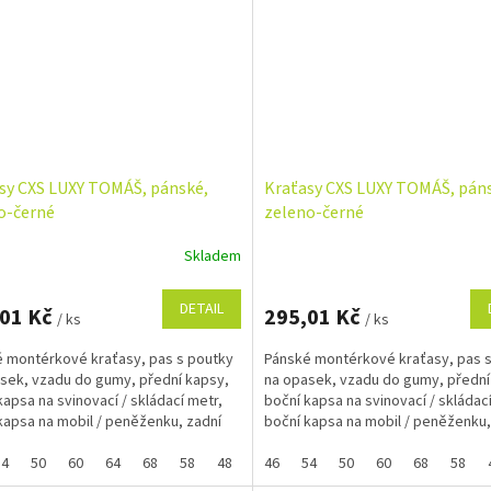
sy CXS LUXY TOMÁŠ, pánské,
Kraťasy CXS LUXY TOMÁŠ, pán
o-černé
zeleno-černé
Skladem
DETAIL
,01 Kč
295,01 Kč
/ ks
/ ks
 montérkové kraťasy, pas s poutky
Pánské montérkové kraťasy, pas 
sek, vzadu do gumy, přední kapsy,
na opasek, vzadu do gumy, přední
kapsa na svinovací / skládací metr,
boční kapsa na svinovací / skládac
kapsa na mobil / peněženku, zadní
boční kapsa na mobil / peněženku,
s klopou,...
kapsa s klopou,...
54
50
60
64
68
58
48
52
46
56
54
62
50
60
68
58