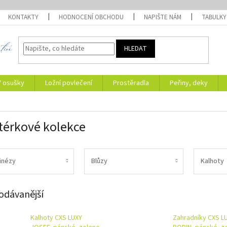
KONTAKTY
HODNOCENÍ OBCHODU
NAPIŠTE NÁM
TABULKY
HLEDAT
/ osušky
Ložní povlečení
Prostěradla
Peřiny, deky
érkové kolekce
inézy
Blůzy
Kalhoty
odávanější
Kalhoty CXS LUXY
Zahradníky CXS L