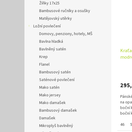
Žíňky 17x25
Bambusové ručníky a osušky
Matějovský utěrky
Ložní povlečení
Domovy, penziony, hotely, MŠ
Bavlna hladká
Bavlněný satén
Kraťa
modr
Krep
Flanel
Bambusový satén
Saténové povlečení
295
Mako satén
Mako jersey
Pánské
na opa
Mako damašek
boční 
Bambusový damašek
boční 
Damašek
kapsa 
46
Mikroplyš bavlněný