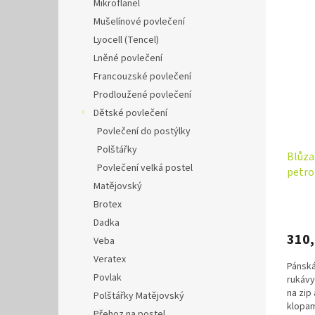
Mikroflanel
Mušelínové povlečení
Lyocell (Tencel)
Lněné povlečení
Francouzské povlečení
Prodloužené povlečení
Dětské povlečení
Povlečení do postýlky
Polštářky
Blůza
Povlečení velká postel
petro
Matějovský
Brotex
Dadka
310
Veba
Veratex
Pánská
Povlak
rukávy
na zip
Polštářky Matějovský
klopam
Přehoz na postel