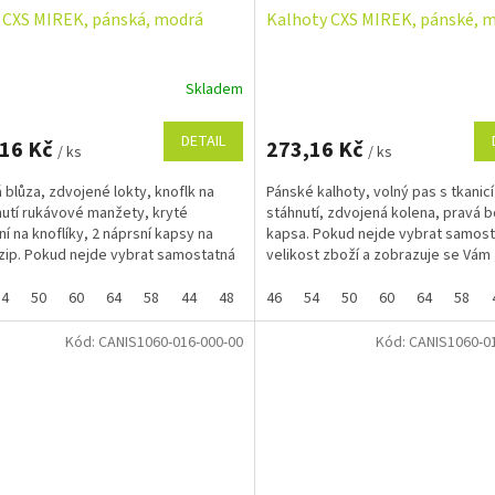
 CXS MIREK, pánská, modrá
Kalhoty CXS MIREK, pánské, 
Skladem
DETAIL
,16 Kč
273,16 Kč
/ ks
/ ks
 blůza, zdvojené lokty, knoflk na
Pánské kalhoty, volný pas s tkanicí
nutí rukávové manžety, kryté
stáhnutí, zdvojená kolena, pravá b
ní na knoflíky, 2 náprsní kapsy na
kapsa. Pokud nejde vybrat samos
zip. Pokud nejde vybrat samostatná
velikost zboží a zobrazuje se Vám
t zboží a...
skupinově, napište ji do...
54
50
60
64
58
44
48
52
46
56
54
62
50
60
64
58
Kód:
CANIS1060-016-000-00
Kód:
CANIS1060-0