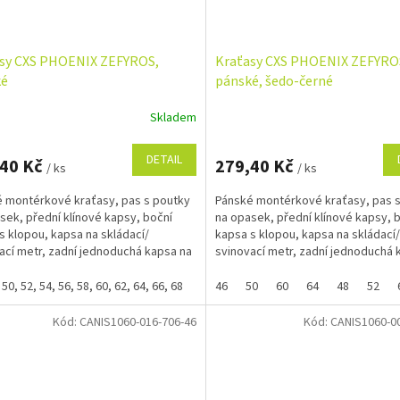
sy CXS PHOENIX ZEFYROS,
Kraťasy CXS PHOENIX ZEFYRO
ké
pánské, šedo-černé
Skladem
Průměrné
hodnocení
produktu
DETAIL
,40 Kč
279,40 Kč
/ ks
/ ks
je
5,0
 montérkové kraťasy, pas s poutky
Pánské montérkové kraťasy, pas 
z
sek, přední klínové kapsy, boční
na opasek, přední klínové kapsy, 
5
s klopou, kapsa na skládací/
kapsa s klopou, kapsa na skládací/
hvězdiček.
ací metr, zadní jednoduchá kapsa na
svinovací metr, zadní jednoduchá 
straně. Pokud...
pravé straně. Pokud...
 50, 52, 54, 56, 58, 60, 62, 64, 66, 68
46
50
60
64
48
52
Kód:
CANIS1060-016-706-46
Kód:
CANIS1060-0