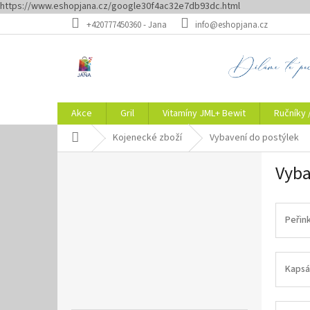
https://www.eshopjana.cz/google30f4ac32e7db93dc.html
Přejít
+420777450360 - Jana
info@eshopjana.cz
na
obsah
Akce
Gril
Vitamíny JML+ Bewit
Ručníky 
Domů
Kojenecké zboží
Vybavení do postýlek
P
Vyba
o
s
t
r
Peřin
a
n
n
Kapsá
í
p