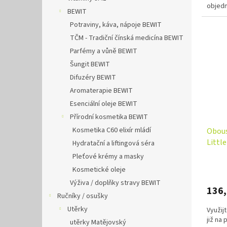
objedn
BEWIT
Potraviny, káva, nápoje BEWIT
TČM - Tradiční čínská medicína BEWIT
Parfémy a vůně BEWIT
Šungit BEWIT
Difuzéry BEWIT
Aromaterapie BEWIT
Esenciální oleje BEWIT
Přírodní kosmetika BEWIT
Kosmetika C60 elixír mládí
Obous
Little
Hydratační a liftingová séra
Pleťové krémy a masky
Kosmetické oleje
Výživa / doplňky stravy BEWIT
136
Ručníky / osušky
Utěrky
Využij
již na
utěrky Matějovský