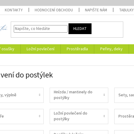
KONTAKTY
HODNOCENÍ OBCHODU
NAPIŠTE NÁM
TABULKY
HLEDAT
/ osušky
Ložní povlečení
Prostěradla
Peřiny, deky
vení do postýlek
Hnízda / mantinely do
ky, výplně
Sety, sa
postýlky
Ložní povlečení do
ře
Prostěra
postýlky