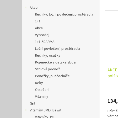
Akce
Ručníky, ložní povlečení, prostěradla
1+1
Akce
Výprodej
1+1 ZDARMA
Ložní povlečení, prostěradla
Ručníky, osušky
Kojenecké a dětské zboží
Stolová podnož
AKCE 
polšt
Ponožky, punčocháče
Srdíč
Deky
Oblečení
Vitamíny
134
Gril
Vitamíny JML+ Bewit
Průměr
věrnos
Vitamíny JML