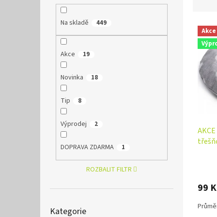
z
e
Na skladě
449
V
n
Akce
ý
í
Výpr
p
p
Akce
19
i
r
s
o
p
Novinka
d
18
r
u
o
k
Tip
8
d
t
u
ů
Výprodej
2
AKCE 
k
třešň
t
DOPRAVA ZDARMA
1
Puntí
ů
ROZBALIT FILTR
99 
Přeskočit
Průměr
Kategorie
kategorie