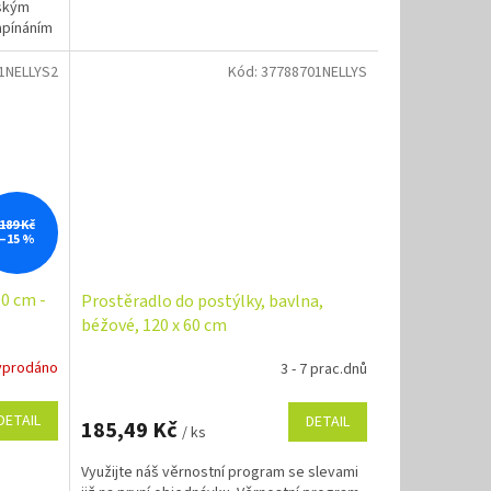
tským
apínáním
1NELLYS2
Kód:
37788701NELLYS
189 Kč
–15 %
90 cm -
Prostěradlo do postýlky, bavlna,
béžové, 120 x 60 cm
yprodáno
3 - 7 prac.dnů
DETAIL
DETAIL
185,49 Kč
/ ks
Využijte náš věrnostní program se slevami