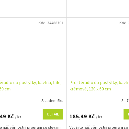
Kód:
34488701
Kód:
ěradlo do postýlky, bavlna, bílé,
Prostěradlo do postýlky, bavl
 60 cm
krémové, 120 x 60 cm
Skladem 9ks
3 - 
DETAIL
,49 Kč
185,49 Kč
/ ks
/ ks
te náš věrnostní program se slevami
Využijte náš věrnostní program se