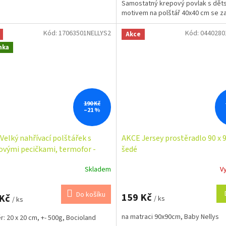
Samostatný krepový povlak s dě
motivem na polštář 40x40 cm se z
na zip. Je...
Kód:
17063501NELLYS2
Kód:
0440280
Akce
nka
190 Kč
–21 %
Velký nahřívací polštářek s
AKCE Jersey prostěradlo 90 x 
ovými pecičkami, termofor -
šedé
ky v šedé
Skladem
V
Do košíku
159 Kč
 Kč
/ ks
/ ks
na matraci 90x90cm, Baby Nellys
: 20 x 20 cm, +- 500g, Bocioland