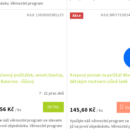
ávku. Věrnostní program
Kód:
13638001NELLYS
Kód:
BROTEX834
Akce
tanný polštářek, velvet/bavlna,
Krepový povlak na polštář 40x
 Balerina - růžový
dětským motivem slůně šedé
7 - 21 prac.dnů
DETAIL
Do
,56 Kč
145,60 Kč
/ ks
/ ks
te náš věrnostní program se slevami
Využijte náš věrnostní program se
 první objednávku. Věrnostní program
již na první objednávku. Věrnostní