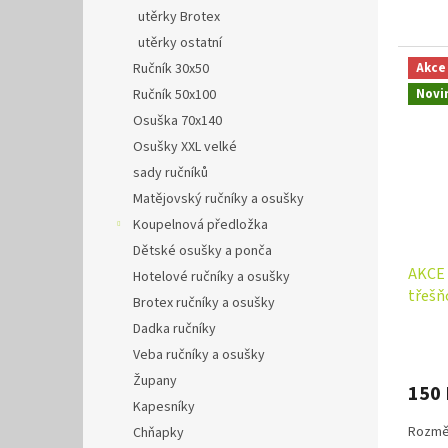
utěrky Brotex
utěrky ostatní
Ručník 30x50
Akce
Novi
Ručník 50x100
Osuška 70x140
Osušky XXL velké
sady ručníků
Matějovský ručníky a osušky
Koupelnová předložka
Dětské osušky a ponča
AKCE 
Hotelové ručníky a osušky
třešň
Brotex ručníky a osušky
Puntí
Dadka ručníky
Veba ručníky a osušky
Župany
150
Kapesníky
Rozměr
Chňapky