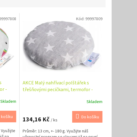
99997808
Kód:
99997809
s
AKCE Malý nahřívací polštářek s
or -
třešňovými pecičkami, termofor -
Hvězdy v šedé
Skladem
Skladem
 košíku
Do košíku
134,16 Kč
/ ks
 Využijte
Průměr: 13 cm, +- 180 g. Využijte náš
iž na
věrnostní program se slevami již na první