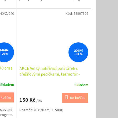
40/Z/040
Kód:
99997806
182 Kč
220 Kč
–20 %
–31 %
40 cm s
AKCE Velký nahřívací polštářek s
třešňovými pecičkami, termofor -
Meloun
Skladem
Skladem
 košíku
Do košíku
150 Kč
/ ks
 slevami
Rozměr: 20 x 20 cm, +- 500g.
 program