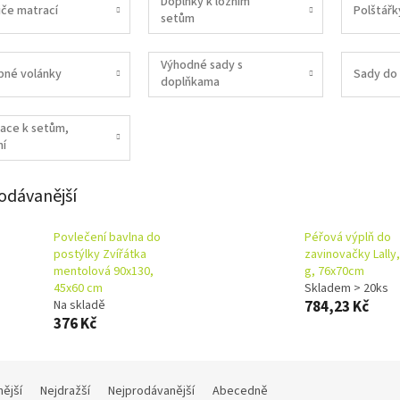
Doplňky k ložním
iče matrací
Polštářky
setům
Výhodné sady s
né volánky
Sady do
doplňkama
ace k setům,
ní
odávanější
Povlečení bavlna do
Péřová výplň do
postýlky Zvířátka
zavinovačky Lally
mentolová 90x130,
g, 76x70cm
45x60 cm
Skladem > 20ks
Na skladě
784,23 Kč
376 Kč
nější
Nejdražší
Nejprodávanější
Abecedně