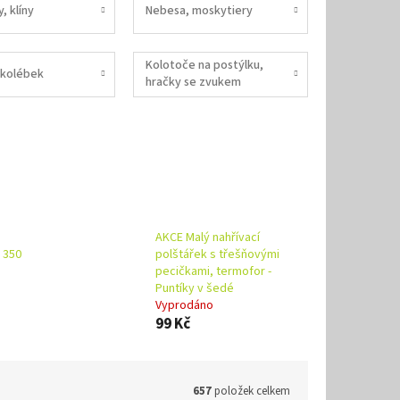
, klíny
Nebesa, moskytiery
Kolotoče na postýlku,
 kolébek
hračky se zvukem
AKCE Malý nahřívací
, 350
polštářek s třešňovými
pecičkami, termofor -
Puntíky v šedé
Vyprodáno
99 Kč
657
položek celkem