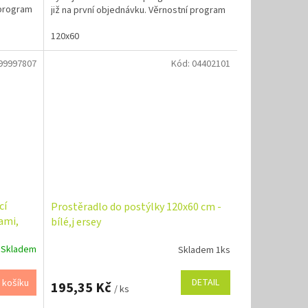
 program
již na první objednávku. Věrnostní program
120x60
99997807
Kód:
04402101
cí
Prostěradlo do postýlky 120x60 cm -
ami,
bílé,j ersey
Skladem
Skladem 1ks
DETAIL
 košíku
195,35 Kč
/ ks