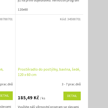
již na první objednávku. Věrnostní program
120x60
38788701
Kód:
34588701
na,
Prostěradlo do postýlky, bavlna, šedé,
120 x 60 cm
7 prac.dnů
3 - 7 prac.dnů
DETAIL
DETAIL
185,49 Kč
/ ks
 slevami
Využijte náš věrnostní program se slevami