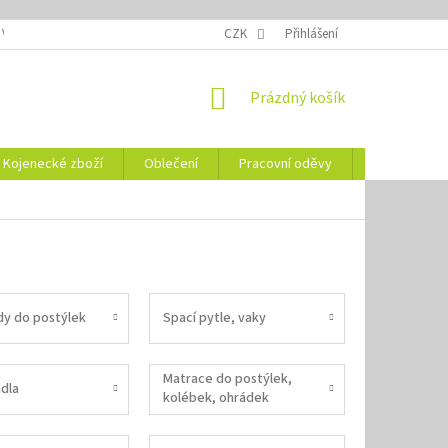
 VELIKOSTÍ
OZNAČENÍ DEN
NÁVODY NA ÚDRŽBU
CZK
Přihlášení
VYSVĚTLENÍ
NÁKUPNÍ
Prázdný košík
KOŠÍK
Kojenecké zboží
Oblečení
Pracovní oděvy
Vše pro HO
dy do postýlek
Spací pytle, vaky
Matrace do postýlek,
dla
kolébek, ohrádek