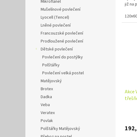
Mikroflanel
již na
Mušelínové povlečení
120x6
Lyocell (Tencel)
Lněné povlečení
Francouzské povlečení
Prodloužené povlečení
Dětské povlečení
Povlečení do postýlky
Polštářky
Povlečení velká postel
Matějovský
Brotex
Akce 
Dadka
třešň
Veba
Hvězd
Veratex
Povlak
192
Polštářky Matějovský
Přehoz na postel