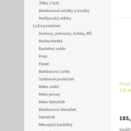
Žíňky 17x25
Bambusové ručníky a osušky
Matějovský utěrky
Ložní povlečení
Domovy, penziony, hotely, MŠ
Bavlna hladká
Bavlněný satén
Krep
Flanel
Bambusový satén
Saténové povlečení
Prost
Mako satén
120 x
Mako jersey
Mako damašek
Bambusový damašek
Damašek
185
Mikroplyš bavlněný
Využij