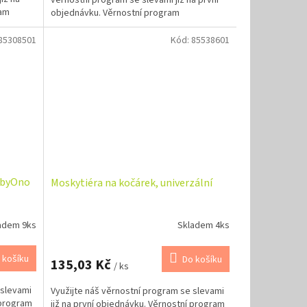
ram
objednávku. Věrnostní program
85308501
Kód:
85538601
abyOno
Moskytiéra na kočárek, univerzální
adem 9ks
Skladem 4ks
 košíku
Do košíku
135,03 Kč
/ ks
 slevami
Využijte náš věrnostní program se slevami
 program
již na první objednávku. Věrnostní program