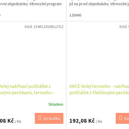
 první objednávku. Věrnostní program
již na první objednávku. Věrnostní
0
120x60
Kód:
15461201NELLYS2
Kód:
Velký nahřívací polštářek s
AKCE Velký termofor - nahříva
ovými pecičkami, termofor -
polštářek s třešňovými pecičk
y v šedé
Srdíčka - pastelová
Skladem
Do košíku
Do
,08 Kč
192,08 Kč
/ ks
/ ks