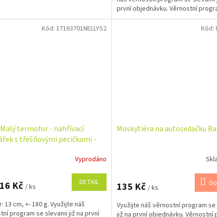
první objednávku. Věrnostní prog
Kód:
17163701NELLYS2
Kód:
Malý termofor - nahřívací
Moskytiéra na autosedačku B
ářek s třešňovými pecičkami -
ka
Vyprodáno
Skl
DETAIL
Do
,16 Kč
135 Kč
/ ks
/ ks
: 13 cm, +- 180 g. Využijte náš
Využijte náš věrnostní program se
tní program se slevami již na první
již na první objednávku. Věrnostní