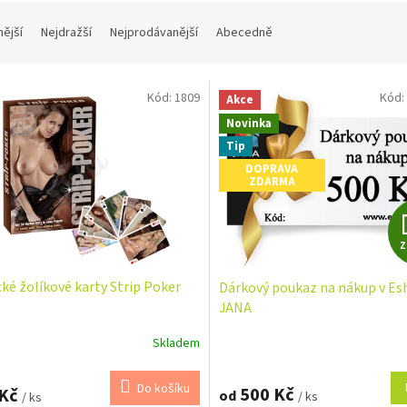
nější
Nejdražší
Nejprodávanější
Abecedně
Kód:
1809
Kód:
Akce
Novinka
Tip
DOPRAVA
ZDARMA
cké žolíkové karty Strip Poker
Dárkový poukaz na nákup v Es
JANA
Skladem
Do košíku
500 Kč
 Kč
od
/ ks
/ ks