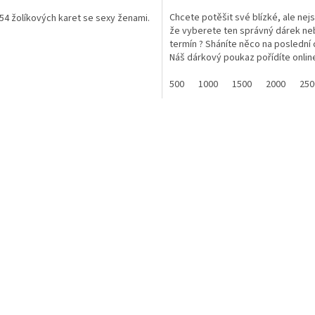
Chcete potěšit své blízké, ale nejste
 54 žolíkových karet se sexy ženami.
že vyberete ten správný dárek n
termín ? Sháníte něco na poslední c
Náš dárkový poukaz pořídíte online
500
1000
1500
2000
250
O
v
l
á
d
a
c
í
p
r
v
k
y
v
ý