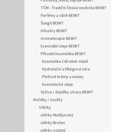
Potraviny, káva, nápoje BEWIT
TČM - Tradiční čínská medicína BEWIT
Parfémy a vůně BEWIT
Šungit BEWIT
Difuzéry BEWIT
Aromaterapie BEWIT
Esenciální oleje BEWIT
Přírodní kosmetika BEWIT
Kosmetika C60 elixír mládí
Hydratační a liftingová séra
Pleťové krémy a masky
Kosmetické oleje
Výživa / doplňky stravy BEWIT
Ručníky / osušky
Utěrky
utěrky Matějovský
utěrky Brotex
utěrky ostatní