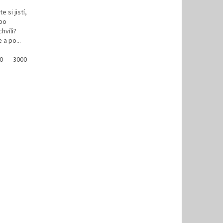
A
 si jistí,
ebo
hvíli?
 a po...
0
3000
3500
4000
4500
5000