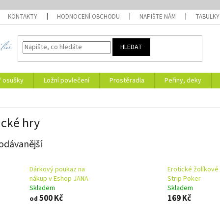
KONTAKTY
HODNOCENÍ OBCHODU
NAPIŠTE NÁM
TABULKY
HLEDAT
/ osušky
Ložní povlečení
Prostěradla
Peřiny, deky
ické hry
odávanější
Dárkový poukaz na
Erotické žolíkové
nákup v Eshop JANA
Strip Poker
Skladem
Skladem
500 Kč
169 Kč
od