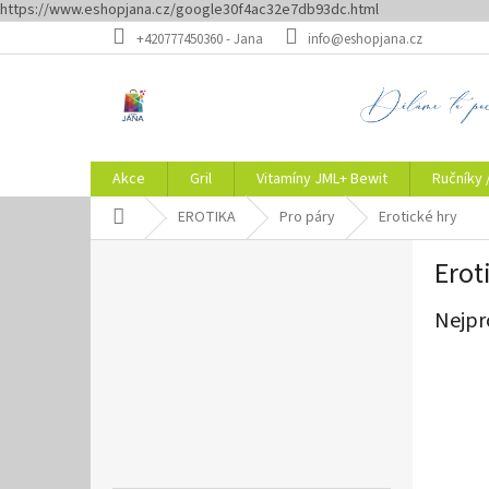
https://www.eshopjana.cz/google30f4ac32e7db93dc.html
Přejít
+420777450360 - Jana
info@eshopjana.cz
na
obsah
Akce
Gril
Vitamíny JML+ Bewit
Ručníky 
Domů
EROTIKA
Pro páry
Erotické hry
P
Erot
o
s
Nejpr
t
r
a
n
n
í
p