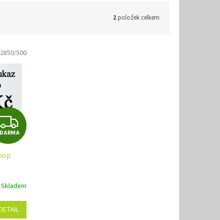
2
položek celkem
2850/500
Z
ZDARMA
D
hop
A
R
Skladem
M
DETAIL