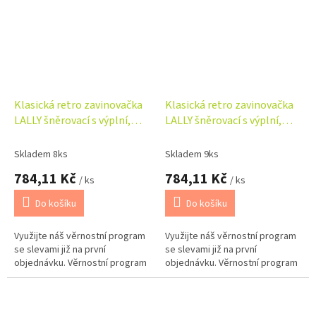
Klasická retro zavinovačka
Klasická retro zavinovačka
LALLY šněrovací s výplní,
LALLY šněrovací s výplní,
Medvídci, modrá, bílá
Medvídci, růžová, bílá
Skladem 8ks
Skladem 9ks
784,11 Kč
784,11 Kč
/ ks
/ ks
Do košíku
Do košíku
Využijte náš věrnostní program
Využijte náš věrnostní program
se slevami již na první
se slevami již na první
objednávku. Věrnostní program
objednávku. Věrnostní program