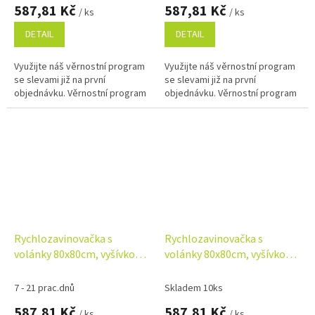
587,81 Kč
587,81 Kč
/ ks
/ ks
DETAIL
DETAIL
Využijte náš věrnostní program
Využijte náš věrnostní program
se slevami již na první
se slevami již na první
objednávku. Věrnostní program
objednávku. Věrnostní program
Rychlozavinovačka s
Rychlozavinovačka s
volánky 80x80cm, vyšívkou a
volánky 80x80cm, vyšívkou a
stuhou, béžová
stuhou, bílá
7 - 21 prac.dnů
Skladem 10ks
587,81 Kč
587,81 Kč
/ ks
/ ks