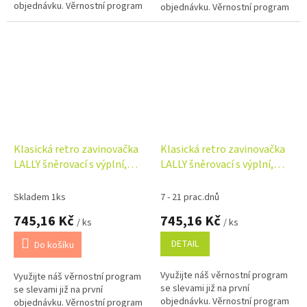
objednávku. Věrnostní program
objednávku. Věrnostní program
Klasická retro zavinovačka
Klasická retro zavinovačka
LALLY šněrovací s výplní,
LALLY šněrovací s výplní,
Méďa pilot - béžový
Méďa pilot - modrý
Skladem 1ks
7 - 21 prac.dnů
745,16 Kč
745,16 Kč
/ ks
/ ks
DETAIL
Do košíku
Využijte náš věrnostní program
Využijte náš věrnostní program
se slevami již na první
se slevami již na první
objednávku. Věrnostní program
objednávku. Věrnostní program