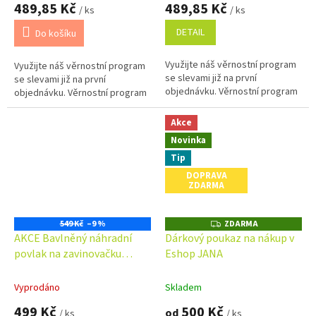
489,85 Kč
489,85 Kč
/ ks
/ ks
DETAIL
Do košíku
Využijte náš věrnostní program
Využijte náš věrnostní program
se slevami již na první
se slevami již na první
objednávku. Věrnostní program
objednávku. Věrnostní program
Akce
Novinka
Tip
DOPRAVA
ZDARMA
549 Kč
–9 %
ZDARMA
Z
D
AKCE Bavlněný náhradní
Dárkový poukaz na nákup v
A
povlak na zavinovačku
Eshop JANA
R
M
85x85cm, LALLY Medvídek na
A
žebříku, růžový
Vyprodáno
Skladem
499 Kč
500 Kč
od
/ ks
/ ks