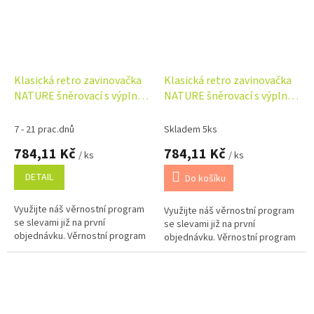
Klasická retro zavinovačka
Klasická retro zavinovačka
NATURE šněrovací s výplní -
NATURE šněrovací s výplní -
pudrová
světle modrá
7 - 21 prac.dnů
Skladem 5ks
784,11 Kč
784,11 Kč
/ ks
/ ks
DETAIL
Do košíku
Využijte náš věrnostní program
Využijte náš věrnostní program
se slevami již na první
se slevami již na první
objednávku. Věrnostní program
objednávku. Věrnostní program