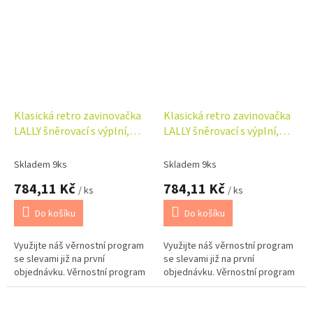
Klasická retro zavinovačka
Klasická retro zavinovačka
LALLY šněrovací s výplní,
LALLY šněrovací s výplní,
Kačenky, růžová/bílá
Medvídci, béžová, bílá
Skladem 9ks
Skladem 9ks
784,11 Kč
784,11 Kč
/ ks
/ ks
Do košíku
Do košíku
Využijte náš věrnostní program
Využijte náš věrnostní program
se slevami již na první
se slevami již na první
objednávku. Věrnostní program
objednávku. Věrnostní program