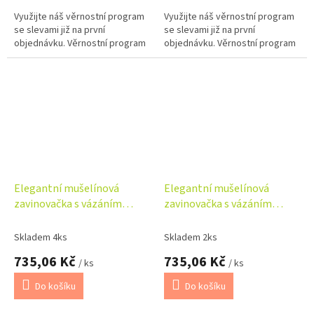
Využijte náš věrnostní program
Využijte náš věrnostní program
se slevami již na první
se slevami již na první
objednávku. Věrnostní program
objednávku. Věrnostní program
Elegantní mušelínová
Elegantní mušelínová
zavinovačka s vázáním
zavinovačka s vázáním
Nature, 75x75 cm, jeans
Nature, 75x75 cm, pudrově
růžová
Skladem 4ks
Skladem 2ks
735,06 Kč
735,06 Kč
/ ks
/ ks
Do košíku
Do košíku