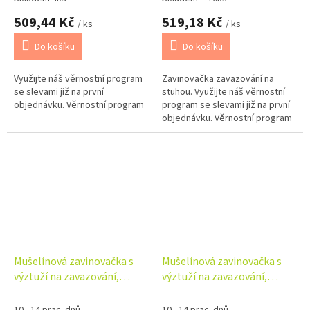
509,44 Kč
519,18 Kč
/ ks
/ ks
Do košíku
Do košíku
Využijte náš věrnostní program
Zavinovačka zavazování na
se slevami již na první
stuhou. Využijte náš věrnostní
objednávku. Věrnostní program
program se slevami již na první
objednávku. Věrnostní program
Mušelínová zavinovačka s
Mušelínová zavinovačka s
výztuží na zavazování,
výztuží na zavazování,
75x75cm, denim
75x75cm, pudrově růžová