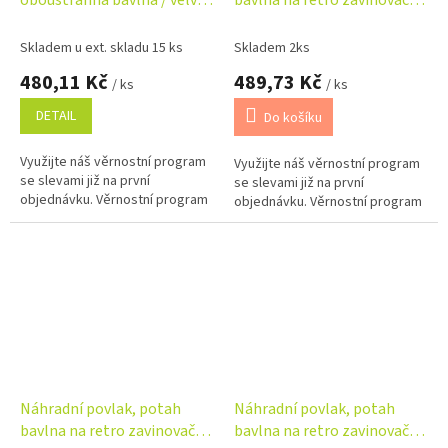
oboustranná bavlna / velvet
bavlna na retro zavinovačku
– lístky, pudrově růžová
LALLY - Balerína pink
Skladem u ext. skladu 15 ks
Skladem 2ks
480,11 Kč
489,73 Kč
/ ks
/ ks
DETAIL
Do košíku
Využijte náš věrnostní program
Využijte náš věrnostní program
se slevami již na první
se slevami již na první
objednávku. Věrnostní program
objednávku. Věrnostní program
Náhradní povlak, potah
Náhradní povlak, potah
bavlna na retro zavinovačku
bavlna na retro zavinovačku