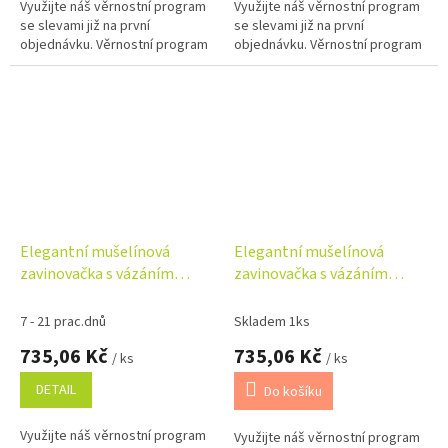
Využijte náš věrnostní program
Využijte náš věrnostní program
se slevami již na první
se slevami již na první
objednávku. Věrnostní program
objednávku. Věrnostní program
Elegantní mušelínová
Elegantní mušelínová
zavinovačka s vázáním
zavinovačka s vázáním
Nature, 75x75 cm,
Nature, 75x75 cm, šedá
smetanová
7 - 21 prac.dnů
Skladem 1ks
735,06 Kč
735,06 Kč
/ ks
/ ks
DETAIL
Do košíku
Využijte náš věrnostní program
Využijte náš věrnostní program