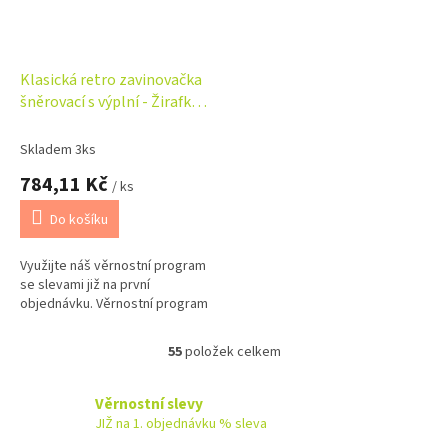
Klasická retro zavinovačka
šněrovací s výplní - Žirafka
béžová
Skladem 3ks
784,11 Kč
/ ks
Do košíku
Využijte náš věrnostní program
se slevami již na první
objednávku. Věrnostní program
55
položek celkem
O
v
l
Věrnostní slevy
á
JIŽ na 1. objednávku % sleva
d