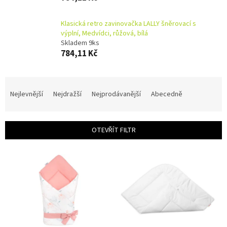
Klasická retro zavinovačka LALLY šněrovací s
výplní, Medvídci, růžová, bílá
Skladem 9ks
784,11 Kč
Ř
a
Nejlevnější
Nejdražší
Nejprodávanější
Abecedně
z
e
n
OTEVŘÍT FILTR
í
p
V
r
ý
o
p
d
i
u
s
k
p
t
r
ů