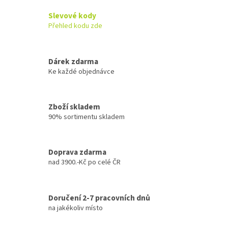
a
c
Slevové kody
í
Přehled kodu zde
p
r
v
k
Dárek zdarma
y
Ke každé objednávce
v
ý
p
Zboží skladem
i
90% sortimentu skladem
s
u
Doprava zdarma
nad 3900.-Kč po celé ČR
Doručení 2-7 pracovních dnů
na jakékoliv místo