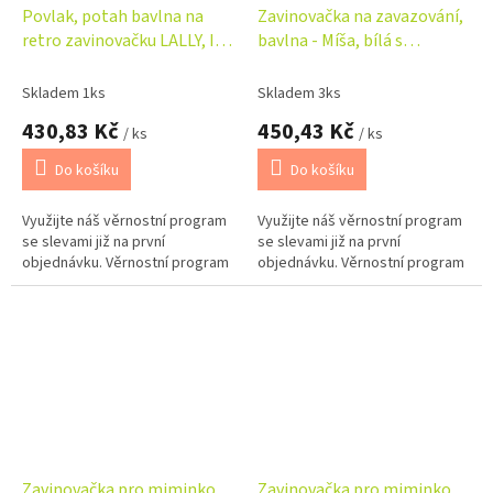
Povlak, potah bavlna na
Zavinovačka na zavazování,
retro zavinovačku LALLY, I
bavlna - Míša, bílá s
love Boy Baby Nellys,
potiskem
modrá/bílá
Skladem 1ks
Skladem 3ks
430,83 Kč
450,43 Kč
/ ks
/ ks
Do košíku
Do košíku
Využijte náš věrnostní program
Využijte náš věrnostní program
se slevami již na první
se slevami již na první
objednávku. Věrnostní program
objednávku. Věrnostní program
Zavinovačka pro miminko
Zavinovačka pro miminko