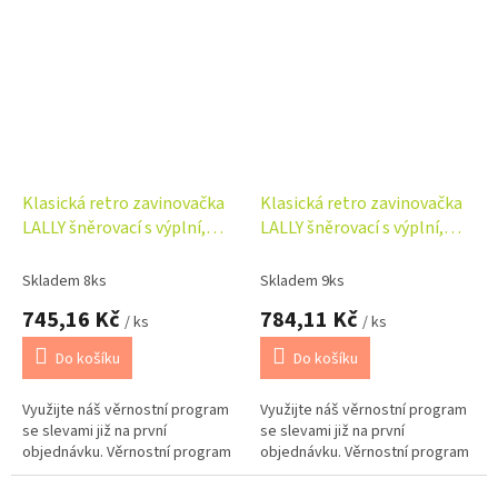
Klasická retro zavinovačka
Klasická retro zavinovačka
LALLY šněrovací s výplní,
LALLY šněrovací s výplní,
Sladké sny, šedé
Kačenky, béžová/bílá
Skladem 8ks
Skladem 9ks
745,16 Kč
784,11 Kč
/ ks
/ ks
Do košíku
Do košíku
Využijte náš věrnostní program
Využijte náš věrnostní program
se slevami již na první
se slevami již na první
objednávku. Věrnostní program
objednávku. Věrnostní program