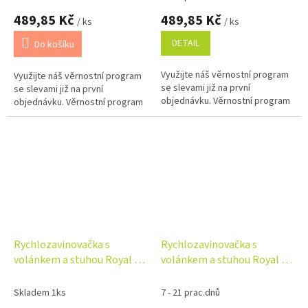
489,85 Kč
489,85 Kč
/ ks
/ ks
DETAIL
Do košíku
Využijte náš věrnostní program
Využijte náš věrnostní program
se slevami již na první
se slevami již na první
objednávku. Věrnostní program
objednávku. Věrnostní program
Rychlozavinovačka s
Rychlozavinovačka s
volánkem a stuhou Royal -
volánkem a stuhou Royal -
sv.šedá, Baby Nellys
tm. máta, Baby Nellys
Skladem 1ks
7 - 21 prac.dnů