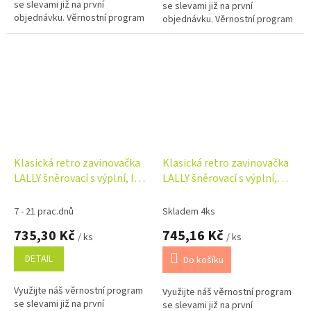
se slevami již na první
se slevami již na první
objednávku. Věrnostní program
objednávku. Věrnostní program
Klasická retro zavinovačka
Klasická retro zavinovačka
LALLY šněrovací s výplní, I
LALLY šněrovací s výplní,
love Boy Baby Nellys,
Little Balerina - růžová
modrá/bílá
7 - 21 prac.dnů
Skladem 4ks
735,30 Kč
745,16 Kč
/ ks
/ ks
DETAIL
Do košíku
Využijte náš věrnostní program
Využijte náš věrnostní program
se slevami již na první
se slevami již na první