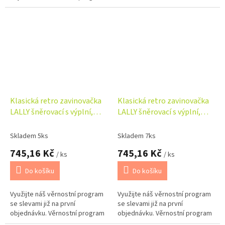
Klasická retro zavinovačka
Klasická retro zavinovačka
LALLY šněrovací s výplní,
LALLY šněrovací s výplní,
Pampeliška
Sladké sny, béžová
Skladem 5ks
Skladem 7ks
745,16 Kč
745,16 Kč
/ ks
/ ks
Do košíku
Do košíku
Využijte náš věrnostní program
Využijte náš věrnostní program
se slevami již na první
se slevami již na první
objednávku. Věrnostní program
objednávku. Věrnostní program