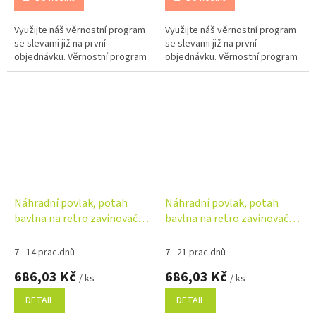
Využijte náš věrnostní program
Využijte náš věrnostní program
se slevami již na první
se slevami již na první
objednávku. Věrnostní program
objednávku. Věrnostní program
Náhradní povlak, potah
Náhradní povlak, potah
bavlna na retro zavinovačku
bavlna na retro zavinovačku
MAXI, 85x85cm - Malý
MAXI, 85x85cm - Medvídek a
Medvídek
pírko
7 - 14 prac.dnů
7 - 21 prac.dnů
686,03 Kč
686,03 Kč
/ ks
/ ks
DETAIL
DETAIL