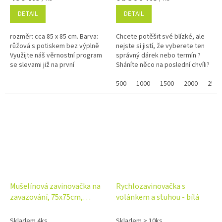
DETAIL
DETAIL
rozměr: cca 85 x 85 cm. Barva:
Chcete potěšit své blízké, ale
růžová s potiskem bez výplně
nejste si jistí, že vyberete ten
Využijte náš věrnostní program
správný dárek nebo termín ?
se slevami již na první
Sháníte něco na poslední chvíli?
objednávku. Věrnostní program
Náš dárkový poukaz pořídíte
online a po...
500
1000
1500
2000
2500
Mušelínová zavinovačka na
Rychlozavinovačka s
zavazování, 75x75cm,
volánkem a stuhou - bílá
růžová
Skladem 4ks
Skladem > 10ks