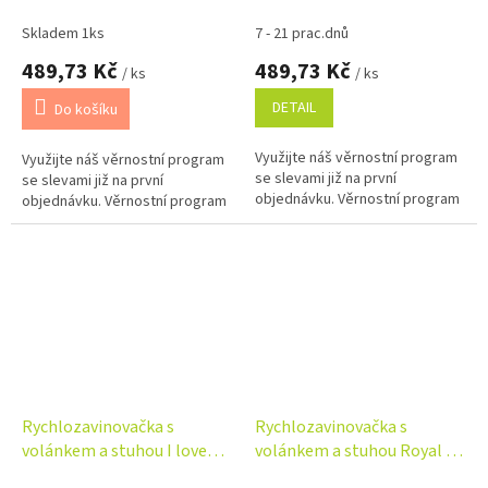
LALLY - Meďa pilot, béžový
LALLY - Pampeliška
Skladem 1ks
7 - 21 prac.dnů
489,73 Kč
489,73 Kč
/ ks
/ ks
DETAIL
Do košíku
Využijte náš věrnostní program
Využijte náš věrnostní program
se slevami již na první
se slevami již na první
objednávku. Věrnostní program
objednávku. Věrnostní program
Rychlozavinovačka s
Rychlozavinovačka s
volánkem a stuhou I love
volánkem a stuhou Royal -
Boy Baby Nellys, modrá/bílá
béžová, Baby Nellys