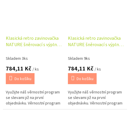
Klasická retro zavinovačka
Klasická retro zavinovačka
NATURE šněrovací s výplní -
NATURE šněrovací s výplní -
béžová
bílá
Skladem 3ks
Skladem 9ks
784,11 Kč
784,11 Kč
/ ks
/ ks
Do košíku
Do košíku
Využijte náš věrnostní program
Využijte náš věrnostní program
se slevami již na první
se slevami již na první
objednávku. Věrnostní program
objednávku. Věrnostní program