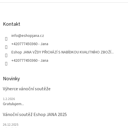
Z
á
p
a
Kontakt
t
í
info
@
eshopjana.cz
+420777450360 - Jana
Eshop JANA VŽDY PŘICHÁZÍ S NABÍDKOU KVALITNÍHO ZBOŽÍ...
+420777450360 - Jana
Novinky
Výherce vánoční soutěže
1.2.2026
Gratulujem...
Vánoční soutěž Eshop JANA 2025
26.12.2025