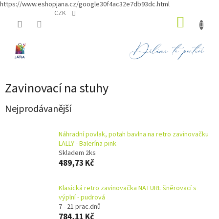
https://www.eshopjana.cz/google30f4ac32e7db93dc.html
Přejít
CZK
NÁKUP
na
obsah
KOŠÍK
Zavinovací na stuhy
Nejprodávanější
Náhradní povlak, potah bavlna na retro zavinovačku
LALLY - Balerína pink
Skladem 2ks
489,73 Kč
Klasická retro zavinovačka NATURE šněrovací s
výplní - pudrová
7 - 21 prac.dnů
784,11 Kč