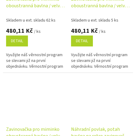
oboustranná bavlna / velvet
oboustranná bavlna / velvet
– květinky, béžové
– květinky, růžová
Skladem u ext. skladu 62 ks
Skladem u ext. skladu 5 ks
480,11 Kč
480,11 Kč
/ ks
/ ks
DETAIL
DETAIL
Využijte náš věrnostní program
Využijte náš věrnostní program
se slevami již na první
se slevami již na první
objednávku. Věrnostní program
objednávku. Věrnostní program
Zavinovačka pro miminko
Náhradní povlak, potah