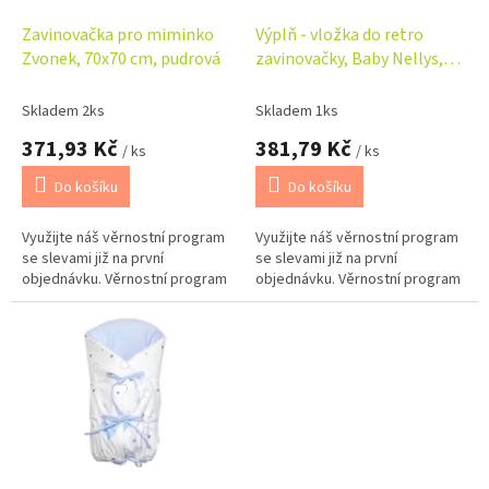
o
d
Zavinovačka pro miminko
Výplň - vložka do retro
u
Zvonek, 70x70 cm, pudrová
zavinovačky, Baby Nellys,
k
LALLY - bílá
t
Skladem 2ks
Skladem 1ks
ů
371,93 Kč
381,79 Kč
/ ks
/ ks
Do košíku
Do košíku
Využijte náš věrnostní program
Využijte náš věrnostní program
se slevami již na první
se slevami již na první
objednávku. Věrnostní program
objednávku. Věrnostní program