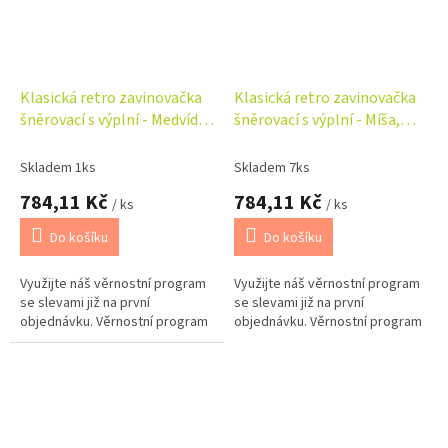
Klasická retro zavinovačka
Klasická retro zavinovačka
šněrovací s výplní - Medvídek
šněrovací s výplní - Míša,
na měsíčku
bílá s potiskem
Skladem 1ks
Skladem 7ks
784,11 Kč
784,11 Kč
/ ks
/ ks
Do košíku
Do košíku
Využijte náš věrnostní program
Využijte náš věrnostní program
se slevami již na první
se slevami již na první
objednávku. Věrnostní program
objednávku. Věrnostní program