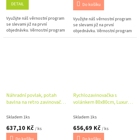
DETAIL
Do košíku
Využijte náš věrnostní program
Využijte náš věrnostní program
se slevami již na první
se slevami již na první
objednávku. Věrnostní program
objednávku. Věrnostní program
Náhradní povlak, potah
Rychlozavinovačka s
bavlna na retro zavinovačku
volánkem 80x80cm, Luxury,
- Medvídek a pírko
krajkou a stuhou - bílá
Skladem 1ks
Skladem 1ks
637,10 Kč
656,69 Kč
/ ks
/ ks
Do košíku
Do košíku