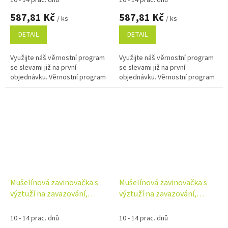
10 - 14 prac. dnů
10 - 14 prac. dnů
587,81 Kč
587,81 Kč
/ ks
/ ks
DETAIL
DETAIL
Využijte náš věrnostní program
Využijte náš věrnostní program
se slevami již na první
se slevami již na první
objednávku. Věrnostní program
objednávku. Věrnostní program
Mušelínová zavinovačka s
Mušelínová zavinovačka s
výztuží na zavazování,
výztuží na zavazování,
75x75cm, růžová
75x75cm, světle šedá
10 - 14 prac. dnů
10 - 14 prac. dnů