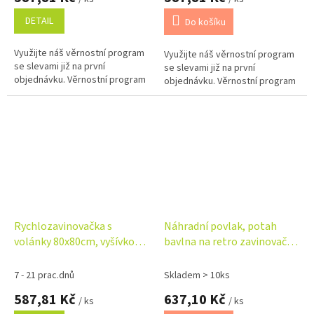
DETAIL
Do košíku
Využijte náš věrnostní program
Využijte náš věrnostní program
se slevami již na první
se slevami již na první
objednávku. Věrnostní program
objednávku. Věrnostní program
Rychlozavinovačka s
Náhradní povlak, potah
volánky 80x80cm, vyšívkou a
bavlna na retro zavinovačku
stuhou, starorůžová
- Malý Medvídek
7 - 21 prac.dnů
Skladem > 10ks
587,81 Kč
637,10 Kč
/ ks
/ ks