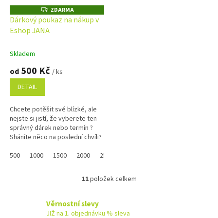
ZDARMA
Z
D
Dárkový poukaz na nákup v
A
Eshop JANA
R
M
A
Skladem
500 Kč
od
/ ks
DETAIL
Chcete potěšit své blízké, ale
nejste si jistí, že vyberete ten
správný dárek nebo termín ?
Sháníte něco na poslední chvíli?
Náš dárkový poukaz pořídíte
online a po...
500
1000
1500
2000
2500
3000
3500
4000
4500
11
položek celkem
O
v
l
Věrnostní slevy
á
JIŽ na 1. objednávku % sleva