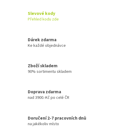
d
a
c
Slevové kody
í
Přehled kodu zde
p
r
v
k
Dárek zdarma
y
Ke každé objednávce
v
ý
p
Zboží skladem
i
90% sortimentu skladem
s
u
Doprava zdarma
nad 3900.-Kč po celé ČR
Doručení 2-7 pracovních dnů
na jakékoliv místo