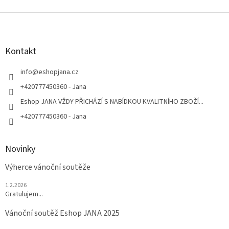
Z
á
p
a
Kontakt
t
í
info
@
eshopjana.cz
+420777450360 - Jana
Eshop JANA VŽDY PŘICHÁZÍ S NABÍDKOU KVALITNÍHO ZBOŽÍ...
+420777450360 - Jana
Novinky
Výherce vánoční soutěže
1.2.2026
Gratulujem...
Vánoční soutěž Eshop JANA 2025