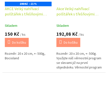
190 Kč
–21 %
AKCE Velký nahřívací
Akce Velký nahřívací
polštářek s třešňovými
polštářek s třešňovými
pecičkami, termofor -
pecičkami, termofor -
Puntíky v šedé
Hvězdy v šedé
Skladem
Skladem
150 Kč
192,08 Kč
/ ks
/ ks
Do košíku
Do košíku
Rozměr: 20 x 20 cm, +- 500g,
Rozměr: 20 x 20 cm, +- 500g.
Bocioland
Využijte náš věrnostní program
se slevami již na první
objednávku. Věrnostní program