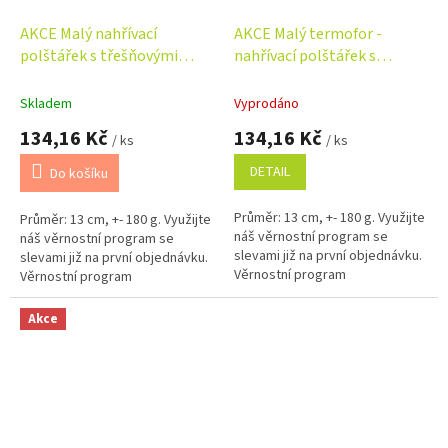
AKCE Malý nahřívací
AKCE Malý termofor -
polštářek s třešňovými
nahřívací polštářek s
pecičkami, termofor -
třešňovými pecičkami -
Hvězdy v šedé
Srdíčka
Skladem
Vyprodáno
134,16 Kč
134,16 Kč
/ ks
/ ks
DETAIL
Do košíku
Průměr: 13 cm, +- 180 g. Využijte
Průměr: 13 cm, +- 180 g. Využijte
náš věrnostní program se
náš věrnostní program se
slevami již na první objednávku.
slevami již na první objednávku.
Věrnostní program
Věrnostní program
Akce