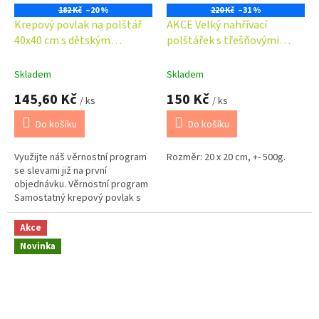
182 Kč
–20 %
220 Kč
–31 %
Krepový povlak na polštář
AKCE Velký nahřívací
40x40 cm s dětským
polštářek s třešňovými
motivem slůně šedé
pecičkami, termofor -
Meloun
Skladem
Skladem
145,60 Kč
150 Kč
/ ks
/ ks
Do košíku
Do košíku
Využijte náš věrnostní program
Rozměr: 20 x 20 cm, +- 500g.
se slevami již na první
objednávku. Věrnostní program
Samostatný krepový povlak s
dětským motivem na polštář
40x40 cm se zapínáním na zip.
Akce
Je...
Novinka