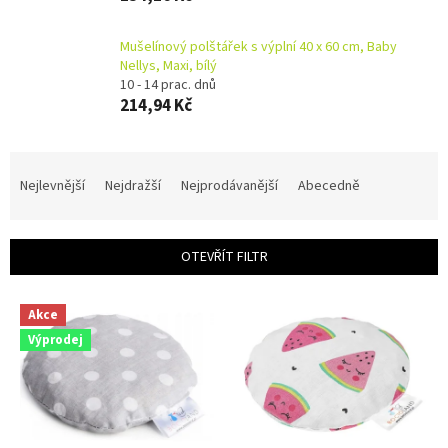
Mušelínový polštářek s výplní 40 x 60 cm, Baby
Nellys, Maxi, bílý
10 - 14 prac. dnů
214,94 Kč
Ř
a
Nejlevnější
Nejdražší
Nejprodávanější
Abecedně
z
e
n
OTEVŘÍT FILTR
í
p
V
r
Akce
ý
o
Výprodej
p
d
i
u
s
k
p
t
r
ů