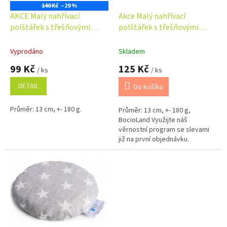
o
140 Kč
–29 %
d
AKCE Malý nahřívací
Akce Malý nahřívací
u
polštářek s třešňovými
polštářek s třešňovými
k
pecičkami, termofor -
pecičkami, termofor -
t
Puntíky v šedé
Meloun
Vyprodáno
Skladem
ů
99 Kč
125 Kč
/ ks
/ ks
DETAIL
Do košíku
Průměr: 13 cm, +- 180 g.
Průměr: 13 cm, +- 180 g,
BocioLand Využijte náš
věrnostní program se slevami
již na první objednávku.
Věrnostní program