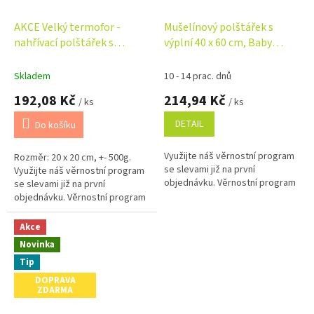
AKCE Velký termofor -
Mušelínový polštářek s
nahřívací polštářek s
výplní 40 x 60 cm, Baby
třešňovými pecičkami,
Nellys, Maxi, bílý
Srdíčka - pastelová
Skladem
10 - 14 prac. dnů
192,08 Kč
214,94 Kč
/ ks
/ ks
DETAIL
Do košíku
Využijte náš věrnostní program
Rozměr: 20 x 20 cm, +- 500g.
se slevami již na první
Využijte náš věrnostní program
objednávku. Věrnostní program
se slevami již na první
objednávku. Věrnostní program
Akce
Novinka
Tip
DOPRAVA
ZDARMA