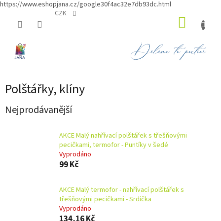
https://www.eshopjana.cz/google30f4ac32e7db93dc.html
Přejít
CZK
NÁKUP
na
obsah
KOŠÍK
Polštářky, klíny
Nejprodávanější
AKCE Malý nahřívací polštářek s třešňovými
pecičkami, termofor - Puntíky v šedé
Vyprodáno
99 Kč
AKCE Malý termofor - nahřívací polštářek s
třešňovými pecičkami - Srdíčka
Vyprodáno
134,16 Kč