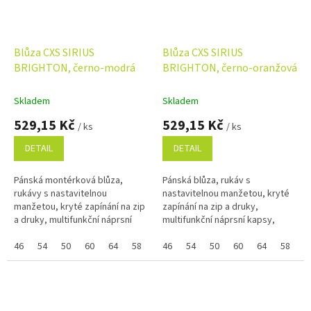
Blůza CXS SIRIUS
Blůza CXS SIRIUS
BRIGHTON, černo-modrá
BRIGHTON, černo-oranžová
Skladem
Skladem
529,15 Kč
529,15 Kč
/ ks
/ ks
DETAIL
DETAIL
Pánská montérková blůza,
Pánská blůza, rukáv s
rukávy s nastavitelnou
nastavitelnou manžetou, kryté
manžetou, kryté zapínání na zip
zapínání na zip a druky,
a druky, multifunkční náprsní
multifunkční náprsní kapsy,
kapsy, boční kapsy na zip,
boční kapsy na zip, reflexní
regulovatelný pas, reflexní
46
54
50
60
64
58
48
doplňky. Pokud nejde vybrat
46
52
54
56
50
62
60
64
58
4
doplňky....
samostatná...