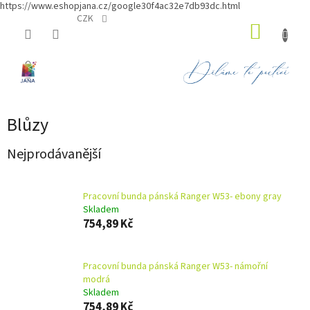
https://www.eshopjana.cz/google30f4ac32e7db93dc.html
Přejít
CZK
NÁKUP
na
obsah
KOŠÍK
Blůzy
Nejprodávanější
Pracovní bunda pánská Ranger W53- ebony gray
Skladem
754,89 Kč
Pracovní bunda pánská Ranger W53- námořní
modrá
Skladem
754,89 Kč