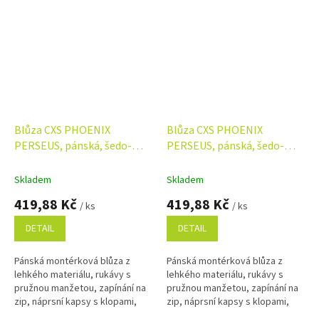
Blůza CXS PHOENIX
Blůza CXS PHOENIX
PERSEUS, pánská, šedo-
PERSEUS, pánská, šedo-
červená
modrá
Skladem
Skladem
419,88 Kč
419,88 Kč
/ ks
/ ks
DETAIL
DETAIL
Pánská montérková blůza z
Pánská montérková blůza z
lehkého materiálu, rukávy s
lehkého materiálu, rukávy s
pružnou manžetou, zapínání na
pružnou manžetou, zapínání na
zip, náprsní kapsy s klopami,
zip, náprsní kapsy s klopami,
jednoduché boční kapsy. Díky
jednoduché boční kapsy. Díky