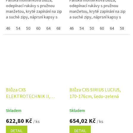
Pánská montérková blůza,
Pánská montérková blůza,
odepínací rukávy s pružnou
odepínací rukávy s pružnou
manžetou, kryté zapínání na zip
manžetou, kryté zapínání na zip
a suché zipy, náprsní kapsy s
a suché zipy, náprsní kapsy s
klopami, skrytá náprsní kapsa
klopami, skrytá náprsní kapsa
na zip, jednoduché boční
46
54
50
60
64
68
58
na zip, jednoduché boční
46
48
54
52
50
56
60
66
64
62
58
4
kapsy,...
kapsy,...
Blůza CXS
Blůza CXS SIRIUS LUCIUS,
ELEKTROTECHNIK II,
170-176cm, šedo-zelená
antistatická a ESD, pánská,
modrá
Skladem
Skladem
622,80 Kč
654,02 Kč
/ ks
/ ks
DETAIL
DETAIL