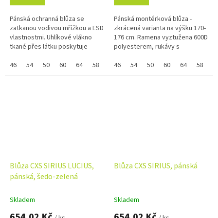
Pánská ochranná blůza se
Pánská montérková blůza -
zatkanou vodivou mřížkou a ESD
zkrácená varianta na výšku 170-
vlastnostmi. Uhlíkové vlákno
176 cm. Ramena vyztužena 600D
tkané přes látku poskytuje
polyesterem, rukávy s
vynikající ochranu proti statické
nastavitelnou manžetou, kryté
elektřině. Kryté zapínání na...
46
54
50
60
64
58
48
zapínání na zip a druky,
46
52
54
56
50
62
60
64
58
4
multifunkční...
Blůza CXS SIRIUS LUCIUS,
Blůza CXS SIRIUS, pánská
pánská, šedo-zelená
Skladem
Skladem
654,02 Kč
654,02 Kč
/ ks
/ ks