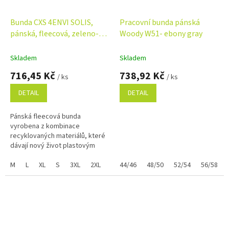
Bunda CXS 4ENVI SOLIS,
Pracovní bunda pánská
pánská, fleecová, zeleno-
Woody W51- ebony gray
černá
Skladem
Skladem
716,45 Kč
738,92 Kč
/ ks
/ ks
DETAIL
DETAIL
Pánská fleecová bunda
vyrobena z kombinace
recyklovaných materiálů, které
dávají nový život plastovým
lahvím. Pro výrobu jednoho kusu
bundy bylo využito 60 kusů PET
M
L
XL
S
3XL
2XL
44/46
48/50
52/54
56/58
lahví. Je...