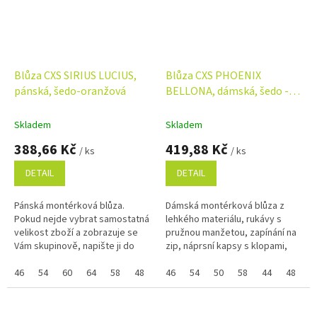
Blůza CXS SIRIUS LUCIUS,
Blůza CXS PHOENIX
pánská, šedo-oranžová
BELLONA, dámská, šedo -
černá
Skladem
Skladem
388,66 Kč
419,88 Kč
/ ks
/ ks
DETAIL
DETAIL
Pánská montérková blůza.
Dámská montérková blůza z
Pokud nejde vybrat samostatná
lehkého materiálu, rukávy s
velikost zboží a zobrazuje se
pružnou manžetou, zapínání na
Vám skupinově, napište ji do
zip, náprsní kapsy s klopami,
poznámky na konci objednávky.
jednoduché boční kapsy. Díky
Využijte náš věrnostní
46
54
60
64
58
48
62
odlehčené gramáži vhodná pro
46
54
50
58
44
48
5
program...
práci...