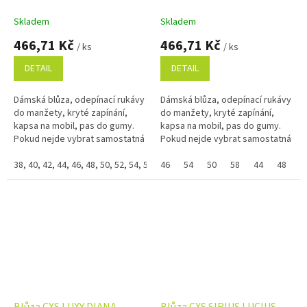
Skladem
Skladem
466,71 Kč
466,71 Kč
/ ks
/ ks
DETAIL
DETAIL
Dámská blůza, odepínací rukávy
Dámská blůza, odepínací rukávy
do manžety, kryté zapínání,
do manžety, kryté zapínání,
kapsa na mobil, pas do gumy.
kapsa na mobil, pas do gumy.
Pokud nejde vybrat samostatná
Pokud nejde vybrat samostatná
velikost zboží a zobrazuje se
velikost zboží a zobrazuje se
Vám skupinově, napište ji...
38, 40, 42, 44, 46, 48, 50, 52, 54, 56, 58
Vám skupinově, napište ji do...
46
54
50
58
44
48
5
Blůza CXS LUXY DIANA,
Blůza CXS SIRIUS LUCIUS,