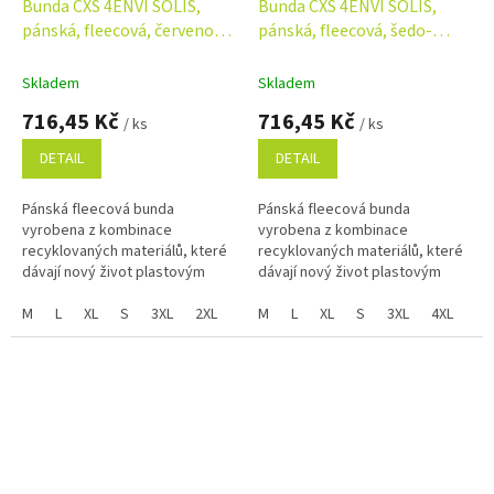
Bunda CXS 4ENVI SOLIS,
Bunda CXS 4ENVI SOLIS,
pánská, fleecová, červeno-
pánská, fleecová, šedo-
černá
černá
Skladem
Skladem
716,45 Kč
716,45 Kč
/ ks
/ ks
DETAIL
DETAIL
Pánská fleecová bunda
Pánská fleecová bunda
vyrobena z kombinace
vyrobena z kombinace
recyklovaných materiálů, které
recyklovaných materiálů, které
dávají nový život plastovým
dávají nový život plastovým
lahvím. Pro výrobu jednoho kusu
lahvím. Pro výrobu jednoho kusu
bundy bylo využito 60 kusů PET
M
L
XL
S
3XL
2XL
bundy bylo využito 60 kusů PET
M
L
XL
S
3XL
4XL
2X
lahví. Je...
lahví. Je...