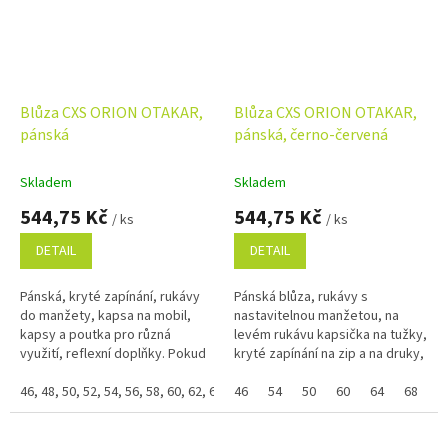
Blůza CXS ORION OTAKAR,
Blůza CXS ORION OTAKAR,
pánská
pánská, černo-červená
Skladem
Skladem
544,75 Kč
544,75 Kč
/ ks
/ ks
DETAIL
DETAIL
Pánská, kryté zapínání, rukávy
Pánská blůza, rukávy s
do manžety, kapsa na mobil,
nastavitelnou manžetou, na
kapsy a poutka pro různá
levém rukávu kapsička na tužky,
využití, reflexní doplňky. Pokud
kryté zapínání na zip a na druky,
nejde vybrat samostatná
multifunkční náprsní kapsy,
velikost zboží a zobrazuje se
46, 48, 50, 52, 54, 56, 58, 60, 62, 64
boční kapsy, pas na bocích do...
46
54
50
60
64
68
5
Vám...