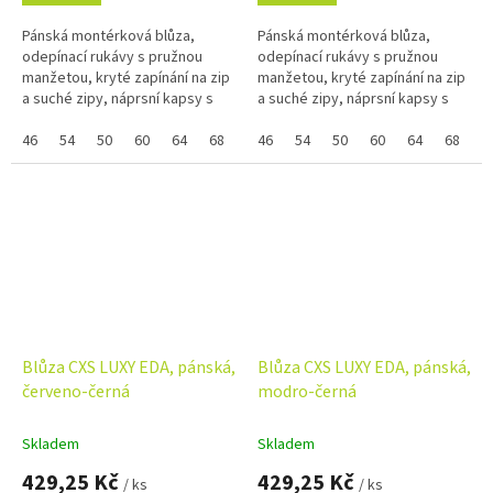
Pánská montérková blůza,
Pánská montérková blůza,
odepínací rukávy s pružnou
odepínací rukávy s pružnou
manžetou, kryté zapínání na zip
manžetou, kryté zapínání na zip
a suché zipy, náprsní kapsy s
a suché zipy, náprsní kapsy s
klopami, skrytá náprsní kapsa
klopami, skrytá náprsní kapsa
na zip, jednoduché boční
46
54
50
60
64
68
58
na zip, jednoduché boční
46
48
54
52
50
56
60
66
64
62
68
5
kapsy,...
kapsy,...
Blůza CXS LUXY EDA, pánská,
Blůza CXS LUXY EDA, pánská,
červeno-černá
modro-černá
Skladem
Skladem
429,25 Kč
429,25 Kč
/ ks
/ ks