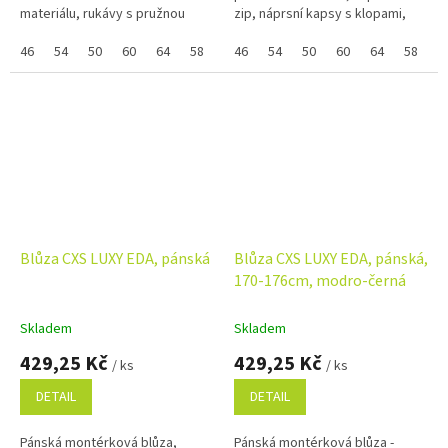
materiálu, rukávy s pružnou
zip, náprsní kapsy s klopami,
manžetou, zapínání na zip,
jednoduché boční kapsy. Díky
náprsní kapsy s klopami,
46
54
50
60
64
58
44
odlehčené gramáži vhodná pro
46
48
54
52
50
56
60
62
64
58
4
jednoduché boční...
práci...
Blůza CXS LUXY EDA, pánská
Blůza CXS LUXY EDA, pánská,
170-176cm, modro-černá
Skladem
Skladem
429,25 Kč
429,25 Kč
/ ks
/ ks
DETAIL
DETAIL
Pánská montérková blůza,
Pánská montérková blůza -