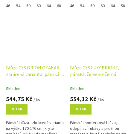
multifunkční náprsní kapsy,
multifunkční náprsní kapsy,
boční kapsy, pas na bocích do...
46
54
50
60
64
68
58
boční kapsy, pas na bocích do...
46
44
54
48
50
52
60
56
64
66
58
62
4
Blůza CXS ORION OTAKAR,
Blůza CXS LUXY BRIGHT,
zkrácená varianta, pánská,
pánská, červeno-černá
šedo-černá
Skladem
Skladem
544,75 Kč
554,12 Kč
/ ks
/ ks
DETAIL
DETAIL
Pánská blůza - zkrácená varianta
Pánská montérková blůza,
na výšku 170-176 cm, kryté
odepínací rukávy s pružnou