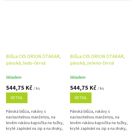
Blůza CXS ORION OTAKAR,
Blůza CXS ORION OTAKAR,
pánská, šedo-černá
pánská, zeleno-černá
Skladem
Skladem
544,75 Kč
544,75 Kč
/ ks
/ ks
DETAIL
DETAIL
Pánská blůza, rukávy s
Pánská blůza, rukávy s
nastavitelnou manžetou, na
nastavitelnou manžetou, na
levém rukávu kapsička na tužky,
levém rukávu kapsička na tužky,
kryté zapínání na zip a na druky,
kryté zapínání na zip a na druky,