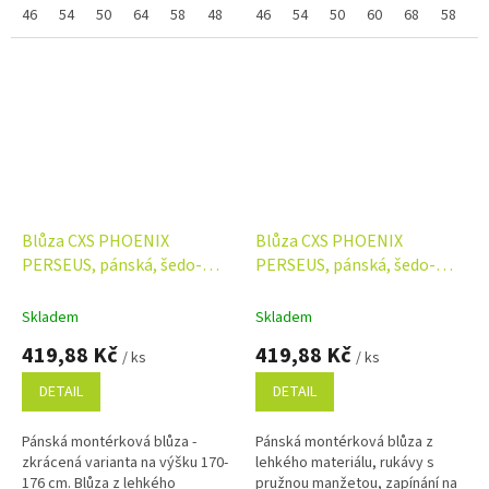
odlehčené gramáži vhodná pro
46
54
50
64
58
48
52
odlehčené gramáži vhodná pro
46
56
54
62
50
60
68
58
4
práci...
práci...
Blůza CXS PHOENIX
Blůza CXS PHOENIX
PERSEUS, pánská, šedo-
PERSEUS, pánská, šedo-
modrá, 170-176cm
žlutá
Skladem
Skladem
419,88 Kč
419,88 Kč
/ ks
/ ks
DETAIL
DETAIL
Pánská montérková blůza -
Pánská montérková blůza z
zkrácená varianta na výšku 170-
lehkého materiálu, rukávy s
176 cm. Blůza z lehkého
pružnou manžetou, zapínání na