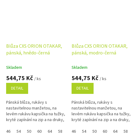
Blůza CXS ORION OTAKAR,
Blůza CXS ORION OTAKAR,
pánská, hnědo-černá
pánská, modro-černá
Skladem
Skladem
544,75 Kč
544,75 Kč
/ ks
/ ks
DETAIL
DETAIL
Pánská blůza, rukávy s
Pánská blůza, rukávy s
nastavitelnou manžetou, na
nastavitelnou manžetou, na
levém rukávu kapsička na tužky,
levém rukávu kapsička na tužky,
kryté zapínání na zip a na druky,
kryté zapínání na zip a na druky,
multifunkční náprsní kapsy,
multifunkční náprsní kapsy,
boční kapsy, pas na bocích do...
46
54
50
60
64
58
48
boční kapsy, pas na bocích do...
46
52
54
56
50
62
60
64
58
4