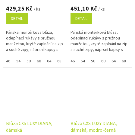
429,25 Kč
451,10 Kč
/ ks
/ ks
DETAIL
DETAIL
Pánská montérková blůza,
Pánská montérková blůza,
odepínací rukávy s pružnou
odepínací rukávy s pružnou
manžetou, kryté zapínání na zip
manžetou, kryté zapínání na zip
a suché zipy, náprsní kapsy s
a suché zipy, náprsní kapsy s
klopami, skrytá náprsní kapsa
klopami, skrytá náprsní kapsa
na zip, jednoduché boční
46
54
50
60
64
68
58
na zip, jednoduché boční
46
48
54
52
50
56
60
66
64
62
68
5
kapsy,...
kapsy,...
Blůza CXS LUXY DIANA,
Blůza CXS LUXY DIANA,
dámská
dámská, modro-černá