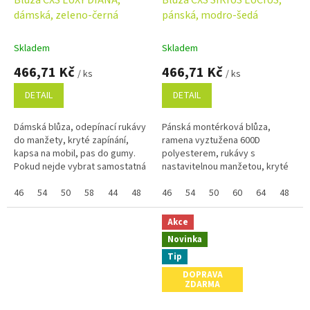
dámská, zeleno-černá
pánská, modro-šedá
Skladem
Skladem
466,71 Kč
466,71 Kč
/ ks
/ ks
DETAIL
DETAIL
Dámská blůza, odepínací rukávy
Pánská montérková blůza,
do manžety, kryté zapínání,
ramena vyztužena 600D
kapsa na mobil, pas do gumy.
polyesterem, rukávy s
Pokud nejde vybrat samostatná
nastavitelnou manžetou, kryté
velikost zboží a zobrazuje se
zapínání na zip a druky,
Vám skupinově, napište ji do...
46
54
50
58
44
48
52
multifunkční náprsní kapsy,
46
56
54
38
50
40
60
42
64
48
5
boční kapsy na zip,...
Akce
Novinka
Tip
DOPRAVA
ZDARMA