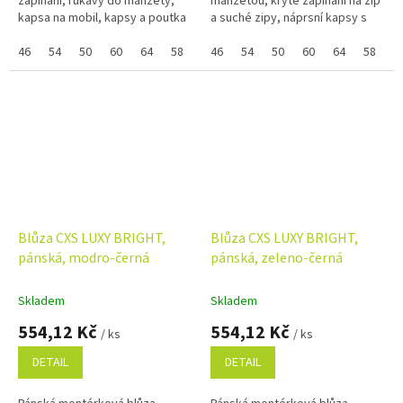
zapínání, rukávy do manžety,
manžetou, kryté zapínání na zip
kapsa na mobil, kapsy a poutka
a suché zipy, náprsní kapsy s
pro různá využití, reflexní
klopami, skrytá náprsní kapsa
doplňky. Pokud nejde vybrat...
46
54
50
60
64
58
48
na zip, jednoduché boční
46
52
54
56
50
62
60
64
58
4
kapsy,...
Blůza CXS LUXY BRIGHT,
Blůza CXS LUXY BRIGHT,
pánská, modro-černá
pánská, zeleno-černá
Skladem
Skladem
554,12 Kč
554,12 Kč
/ ks
/ ks
DETAIL
DETAIL