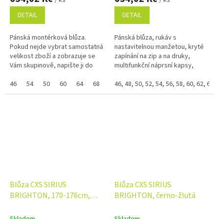
DETAIL
DETAIL
Pánská montérková blůza.
Pánská blůza, rukáv s
Pokud nejde vybrat samostatná
nastavitelnou manžetou, kryté
velikost zboží a zobrazuje se
zapínání na zip a na druky,
Vám skupinově, napište ji do
multifunkční náprsní kapsy,
poznámky na konci objednávky.
boční kapsy na zip, ramena
Využijte náš věrnostní
46
54
50
60
64
68
58
vyztužena materiálem 600D
46, 48, 50, 52, 54, 56, 58, 60, 62, 64
44
48
52
56
66
62
program...
polyester....
Blůza CXS SIRIUS
Blůza CXS SIRIUS
BRIGHTON, 170-176cm,
BRIGHTON, černo-žlutá
černo-žlutá