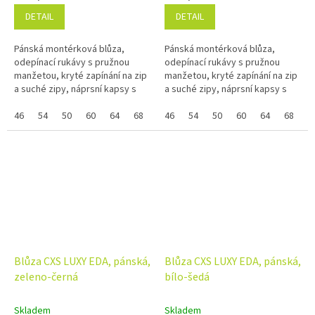
DETAIL
DETAIL
Pánská montérková blůza,
Pánská montérková blůza,
odepínací rukávy s pružnou
odepínací rukávy s pružnou
manžetou, kryté zapínání na zip
manžetou, kryté zapínání na zip
a suché zipy, náprsní kapsy s
a suché zipy, náprsní kapsy s
klopami, skrytá náprsní kapsa
klopami, skrytá náprsní kapsa
na zip, jednoduché boční
46
54
50
60
64
68
58
na zip, jednoduché boční
46
48
54
52
50
56
60
66
64
62
68
5
kapsy,...
kapsy,...
Blůza CXS LUXY EDA, pánská,
Blůza CXS LUXY EDA, pánská,
zeleno-černá
bílo-šedá
Skladem
Skladem