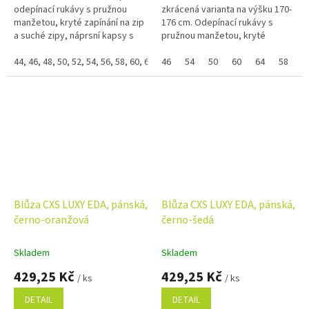
odepínací rukávy s pružnou
zkrácená varianta na výšku 170-
manžetou, kryté zapínání na zip
176 cm. Odepínací rukávy s
a suché zipy, náprsní kapsy s
pružnou manžetou, kryté
klopami, skrytá náprsní kapsa
zapínání na zip a suché zipy,
na zip, jednoduché boční
44, 46, 48, 50, 52, 54, 56, 58, 60, 62, 64, 66, 68
náprsní kapsy s klopami, skrytá
46
54
50
60
64
58
4
kapsy,...
náprsní...
Blůza CXS LUXY EDA, pánská,
Blůza CXS LUXY EDA, pánská,
černo-oranžová
černo-šedá
Skladem
Skladem
429,25 Kč
429,25 Kč
/ ks
/ ks
DETAIL
DETAIL