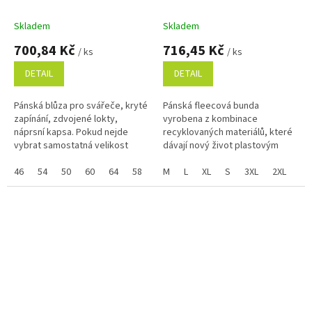
oranžová
modro-černá
Skladem
Skladem
700,84 Kč
716,45 Kč
/ ks
/ ks
DETAIL
DETAIL
Pánská blůza pro svářeče, kryté
Pánská fleecová bunda
zapínání, zdvojené lokty,
vyrobena z kombinace
náprsní kapsa. Pokud nejde
recyklovaných materiálů, které
vybrat samostatná velikost
dávají nový život plastovým
zboží a zobrazuje se Vám
lahvím. Pro výrobu jednoho kusu
skupinově, napište ji do
46
54
50
60
64
58
48
bundy bylo využito 60 kusů PET
M
52
L
XL
56
S
62
3XL
2XL
poznámky na...
lahví. Je...