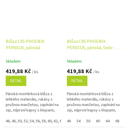
Blůza CXS PHOENIX
Blůza CXS PHOENIX
PERSEUS, pánská
PERSEUS, pánská, šedo-
černá
Skladem
Skladem
419,88 Kč
419,88 Kč
/ ks
/ ks
DETAIL
DETAIL
Pánská montérková blůza z
Pánská montérková blůza z
lehkého materiálu, rukávy s
lehkého materiálu, rukávy s
pružnou manžetou, zapínání na
pružnou manžetou, zapínání na
zip, náprsní kapsy s klopami,
zip, náprsní kapsy s klopami,
jednoduché boční kapsy. Díky
jednoduché boční kapsy. Díky
odlehčené gramáži vhodná pro
46, 48, 50, 52, 54, 56, 58, 60, 62, 64, 66, 68
odlehčené gramáži vhodná pro
46
54
50
60
64
68
5
práci...
práci...