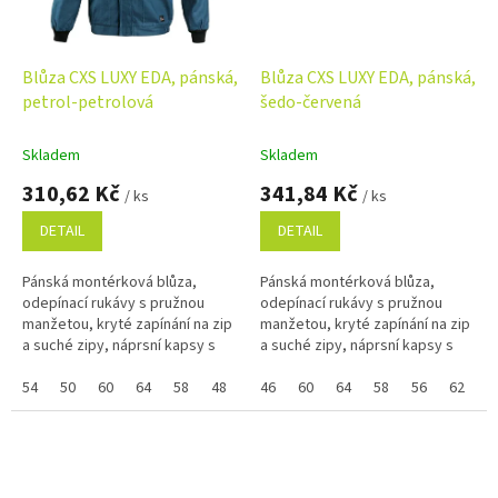
Blůza CXS LUXY EDA, pánská,
Blůza CXS LUXY EDA, pánská,
petrol-petrolová
šedo-červená
Skladem
Skladem
310,62 Kč
341,84 Kč
/ ks
/ ks
DETAIL
DETAIL
Pánská montérková blůza,
Pánská montérková blůza,
odepínací rukávy s pružnou
odepínací rukávy s pružnou
manžetou, kryté zapínání na zip
manžetou, kryté zapínání na zip
a suché zipy, náprsní kapsy s
a suché zipy, náprsní kapsy s
klopami, skrytá náprsní kapsa
klopami, skrytá náprsní kapsa
na zip, jednoduché boční
54
50
60
64
58
48
52
na zip, jednoduché boční
46
56
60
62
64
58
56
62
kapsy,...
kapsy,...