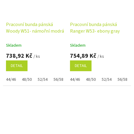
Pracovní bunda pánská
Pracovní bunda pánská
Woody W51- námořní modrá
Ranger W53- ebony gray
Skladem
Skladem
738,92 Kč
754,89 Kč
/ ks
/ ks
DETAIL
DETAIL
44/46
48/50
52/54
56/58
60/62
44/46
48/50
52/54
56/58