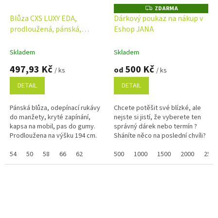
ZDARMA
Z
D
Blůza CXS LUXY EDA,
Dárkový poukaz na nákup v
A
prodloužená, pánská,
Eshop JANA
R
M
modro-černá
A
Skladem
Skladem
497,93 Kč
500 Kč
od
/ ks
/ ks
DETAIL
DETAIL
Pánská blůza, odepínací rukávy
Chcete potěšit své blízké, ale
do manžety, kryté zapínání,
nejste si jistí, že vyberete ten
kapsa na mobil, pas do gumy.
správný dárek nebo termín ?
Prodloužena na výšku 194 cm.
Sháníte něco na poslední chvíli?
Pokud nejde vybrat samostatná
Náš dárkový poukaz pořídíte
velikost zboží a zobrazuje...
54
50
58
66
62
online a po...
500
1000
1500
2000
2500