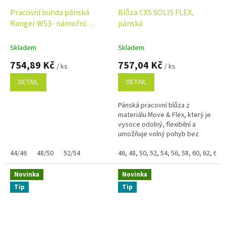
Pracovní bunda pánská
Blůza CXS SOLIS FLEX,
Ranger W53- námořní
pánská
modrá
Skladem
Skladem
754,89 Kč
757,04 Kč
/ ks
/ ks
DETAIL
DETAIL
Pánská pracovní blůza z
materiálu Move & Flex, který je
vysoce odolný, flexibilní a
umožňuje volný pohyb bez
omezení. Část předloktí je
44/46
48/50
52/54
zhotovena z odolného materiálu
46, 48, 50, 52, 54, 56, 58, 60, 62, 64
600D...
Novinka
Novinka
Tip
Tip