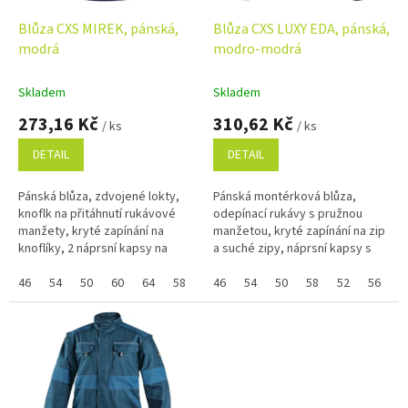
o
d
Blůza CXS MIREK, pánská,
Blůza CXS LUXY EDA, pánská,
u
modrá
modro-modrá
k
t
Skladem
Skladem
ů
273,16 Kč
310,62 Kč
/ ks
/ ks
DETAIL
DETAIL
Pánská blůza, zdvojené lokty,
Pánská montérková blůza,
knoflk na přitáhnutí rukávové
odepínací rukávy s pružnou
manžety, kryté zapínání na
manžetou, kryté zapínání na zip
knoflíky, 2 náprsní kapsy na
a suché zipy, náprsní kapsy s
suchý zip. Pokud nejde vybrat
klopami, skrytá náprsní kapsa
samostatná velikost zboží a...
46
54
50
60
64
58
44
na zip, jednoduché boční
46
48
54
52
50
56
58
62
52
56
kapsy,...