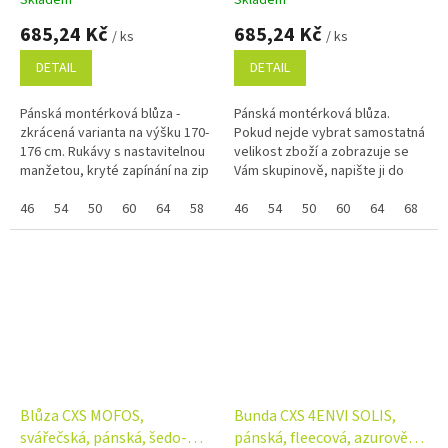
Skladem
Skladem
685,24 Kč
685,24 Kč
/ ks
/ ks
DETAIL
DETAIL
Pánská montérková blůza -
Pánská montérková blůza.
zkrácená varianta na výšku 170-
Pokud nejde vybrat samostatná
176 cm. Rukávy s nastavitelnou
velikost zboží a zobrazuje se
manžetou, kryté zapínání na zip
Vám skupinově, napište ji do
a druky, multifunkční náprsní
poznámky na konci objednávky.
kapsy, boční kapsy na zip,...
46
54
50
60
64
58
44
Využijte náš věrnostní
46
48
54
52
50
56
60
62
64
68
5
program...
Blůza CXS MOFOS,
Bunda CXS 4ENVI SOLIS,
svářečská, pánská, šedo-
pánská, fleecová, azurově