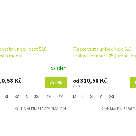
e vesta unisex Next 518-
Fleece vesta unisex Next 518-
vská modrá
královská modrá 05 (brand lab
Skladem
0,58 Kč
310,58 Kč
od
DETAIL
/ ks
XL
XS
S
3XL
4XL
2XL
M
L
XL
S
2XL
Kód:
MALFINI518GR12MALFINI
Kód:
MALFINI51862