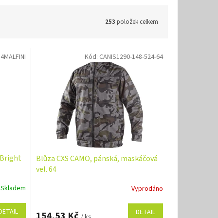
253
položek celkem
14MALFINI
Kód:
CANIS1290-148-524-64
 Bright
Blůza CXS CAMO, pánská, maskáčová
vel. 64
Skladem
Vyprodáno
DETAIL
DETAIL
154,53 Kč
/ ks