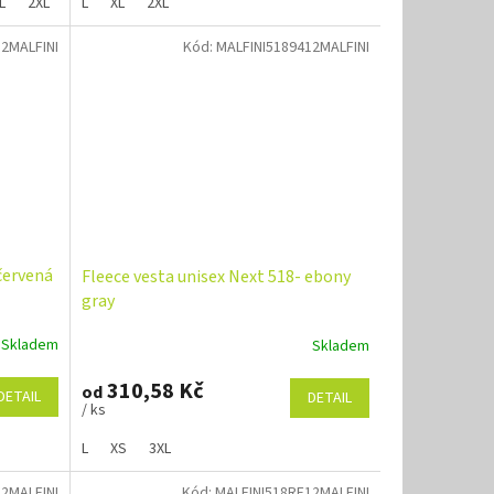
L
2XL
L
XL
2XL
2MALFINI
Kód:
MALFINI5189412MALFINI
červená
Fleece vesta unisex Next 518- ebony
gray
Skladem
Skladem
310,58 Kč
od
DETAIL
DETAIL
/ ks
L
XS
3XL
12MALFINI
Kód:
MALFINI518RF12MALFINI