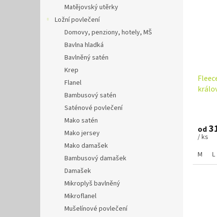
Matějovský utěrky
Ložní povlečení
Domovy, penziony, hotely, MŠ
Bavlna hladká
Bavlněný satén
Krep
Fleec
Flanel
králo
Bambusový satén
Saténové povlečení
Mako satén
31
od
Mako jersey
/ ks
Mako damašek
M
L
Bambusový damašek
Damašek
Mikroplyš bavlněný
Mikroflanel
Mušelínové povlečení