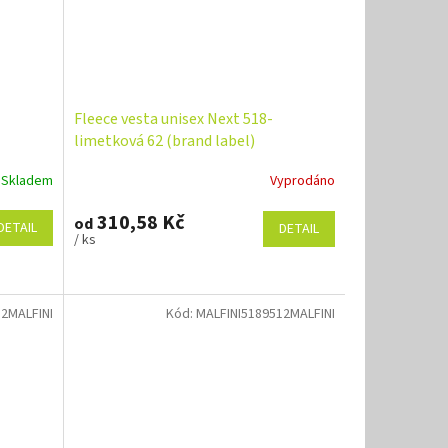
Fleece vesta unisex Next 518-
limetková 62 (brand label)
Skladem
Vyprodáno
310,58 Kč
od
DETAIL
DETAIL
/ ks
2MALFINI
Kód:
MALFINI5189512MALFINI