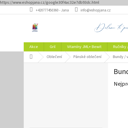
https://www.eshopjana.cz/google30f4ac32e7db93dc.html
Přejít
+420777450360 - Jana
info@eshopjana.cz
na
obsah
Akce
Gril
Vitamíny JML+ Bewit
Ručníky 
Domů
Oblečení
Pánské oblečení
Bundy / 
P
Bund
o
s
Nejpr
t
r
a
n
n
í
p