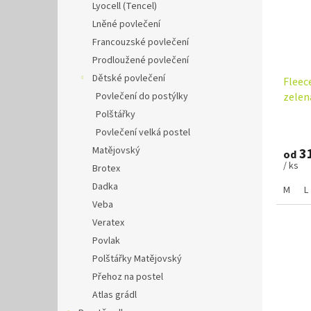
Lyocell (Tencel)
Lněné povlečení
Francouzské povlečení
Prodloužené povlečení
Dětské povlečení
Fleec
Povlečení do postýlky
zelen
Polštářky
Povlečení velká postel
Matějovský
31
od
/ ks
Brotex
Dadka
M
L
Veba
Veratex
Povlak
Polštářky Matějovský
Přehoz na postel
Atlas grádl