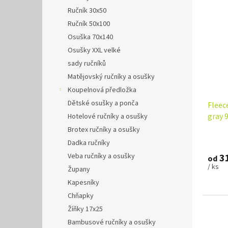
Ručník 30x50
Ručník 50x100
Osuška 70x140
Osušky XXL velké
sady ručníků
Matějovský ručníky a osušky
Koupelnová předložka
Dětské osušky a ponča
Fleec
gray 
Hotelové ručníky a osušky
Brotex ručníky a osušky
Dadka ručníky
31
Veba ručníky a osušky
od
/ ks
Župany
Kapesníky
Chňapky
Žíňky 17x25
Bambusové ručníky a osušky