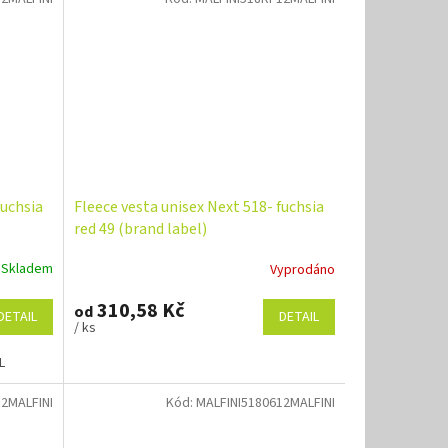
fuchsia
Fleece vesta unisex Next 518- fuchsia
red 49 (brand label)
Skladem
Vyprodáno
310,58 Kč
od
DETAIL
DETAIL
/ ks
L
2MALFINI
Kód:
MALFINI5180612MALFINI