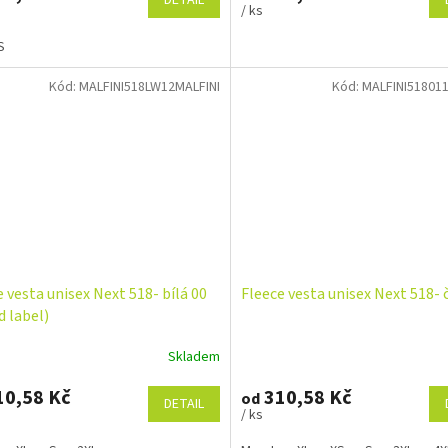
DETAIL
/ ks
S
Kód:
MALFINI518LW12MALFINI
Kód:
MALFINI51801
e vesta unisex Next 518- bílá 00
Fleece vesta unisex Next 518- 
d label)
Skladem
0,58 Kč
310,58 Kč
od
DETAIL
/ ks