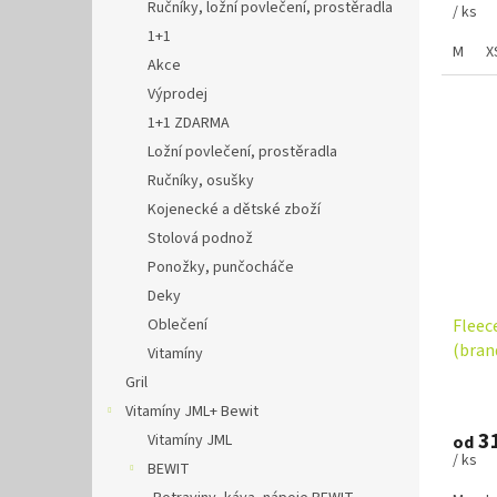
Ručníky, ložní povlečení, prostěradla
/ ks
1+1
M
X
Akce
Výprodej
1+1 ZDARMA
Ložní povlečení, prostěradla
Ručníky, osušky
Kojenecké a dětské zboží
Stolová podnož
Ponožky, punčocháče
Deky
Oblečení
Fleec
(bran
Vitamíny
Gril
Vitamíny JML+ Bewit
31
Vitamíny JML
od
/ ks
BEWIT