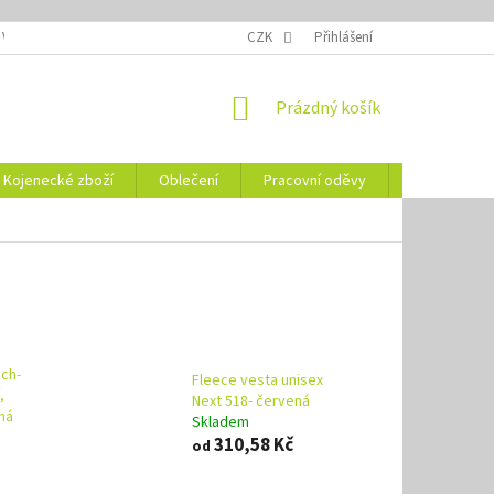
 VELIKOSTÍ
OZNAČENÍ DEN
NÁVODY NA ÚDRŽBU
CZK
Přihlášení
VYSVĚTLENÍ
NÁKUPNÍ
Prázdný košík
KOŠÍK
Kojenecké zboží
Oblečení
Pracovní oděvy
Vše pro HO
ch-
Fleece vesta unisex
,
Next 518- červená
ná
Skladem
310,58 Kč
od