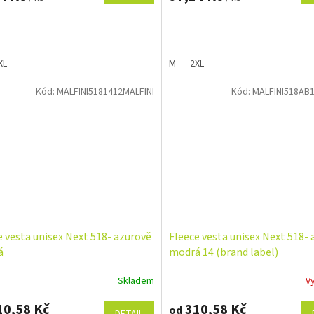
XL
M
2XL
Kód:
MALFINI5181412MALFINI
Kód:
MALFINI518AB1
e vesta unisex Next 518- azurově
Fleece vesta unisex Next 518-
á
modrá 14 (brand label)
Skladem
V
0,58 Kč
310,58 Kč
od