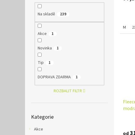
Na skladě
239
M
2
Akce
1
Novinka
1
Tip
1
DOPRAVA ZDARMA
1
ROZBALIT FILTR
Fleec
modr
Přeskočit
Kategorie
kategorie
Akce
31
od