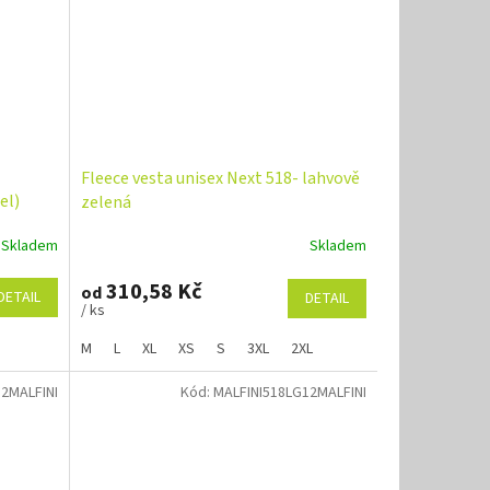
Fleece vesta unisex Next 518- lahvově
el)
zelená
Skladem
Skladem
310,58 Kč
od
DETAIL
DETAIL
/ ks
M
L
XL
XS
S
3XL
2XL
12MALFINI
Kód:
MALFINI518LG12MALFINI