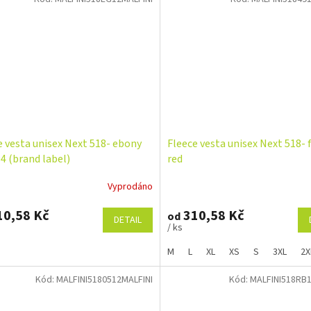
e vesta unisex Next 518- ebony
Fleece vesta unisex Next 518- 
94 (brand label)
red
Vyprodáno
0,58 Kč
310,58 Kč
od
DETAIL
/ ks
M
L
XL
XS
S
3XL
2X
Kód:
MALFINI5180512MALFINI
Kód:
MALFINI518RB1