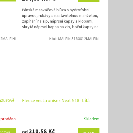
Pánská maskáčová blůza s hydrofobní
úpravou, rukávy s nastavitelnou manžetou,
zapínání na zip, náprsní kapsy s klopami,
skrytá náprsní kapsa na zip, boční kapsy na
zip, síťová...
2MALFINI
Kód:
MALFINI5180012MALFINI
 azurově
Fleece vesta unisex Next 518- bílá
yprodáno
Skladem
310,58 Kč
od