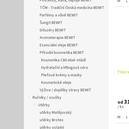
Potraviny, káva, nápoje BEWIT
M
L
TČM - Tradiční čínská medicína BEWIT
Parfémy a vůně BEWIT
Šungit BEWIT
Difuzéry BEWIT
Aromaterapie BEWIT
Esenciální oleje BEWIT
Přírodní kosmetika BEWIT
Kosmetika C60 elixír mládí
Hydratační a liftingová séra
Fleec
Pleťové krémy a masky
Kosmetické oleje
Výživa / doplňky stravy BEWIT
Ručníky / osušky
31
od
Utěrky
/ ks
utěrky Matějovský
M
L
utěrky Brotex
utěrky ostatní