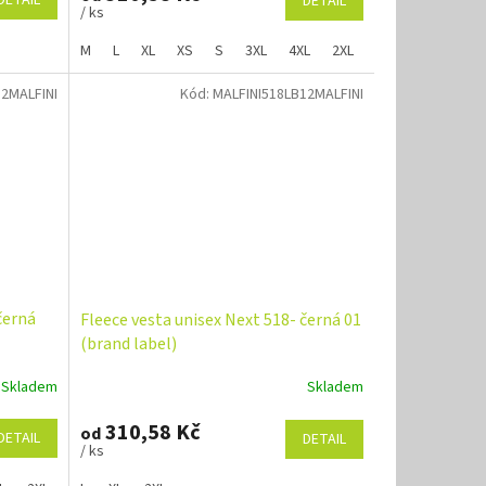
DETAIL
DETAIL
/ ks
M
L
XL
XS
S
3XL
4XL
2XL
12MALFINI
Kód:
MALFINI518LB12MALFINI
černá
Fleece vesta unisex Next 518- černá 01
(brand label)
Skladem
Skladem
310,58 Kč
od
DETAIL
DETAIL
/ ks