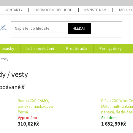
KONTAKTY
HODNOCENÍ OBCHODU
NAPIŠTE NÁM
TABULKY
HLEDAT
/ osušky
Ložní povlečení
Prostěradla
Peřiny, deky
vesty
y / vesty
odávanější
Bunda CXS CAMO,
Blůza CXS WorkTe
pánská, maskáčovo-
Multi, multifunkční
černá
pánská, šedo-čer
Vyprodáno
Skladem
310,62 Kč
1 652,99 Kč