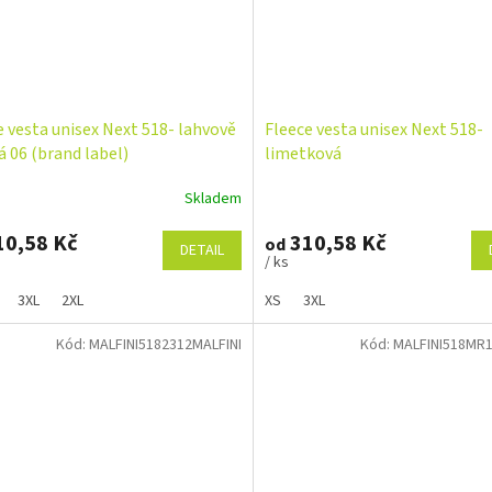
e vesta unisex Next 518- lahvově
Fleece vesta unisex Next 518-
á 06 (brand label)
limetková
Skladem
0,58 Kč
310,58 Kč
od
DETAIL
/ ks
3XL
2XL
XS
3XL
Kód:
MALFINI5182312MALFINI
Kód:
MALFINI518MR1