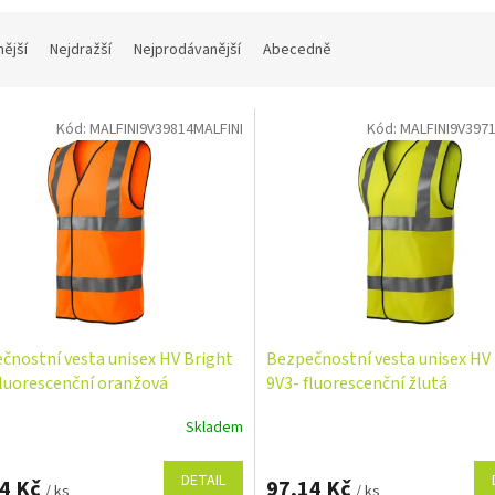
nější
Nejdražší
Nejprodávanější
Abecedně
Kód:
MALFINI9V39814MALFINI
Kód:
MALFINI9V397
čnostní vesta unisex HV Bright
Bezpečnostní vesta unisex HV
fluorescenční oranžová
9V3- fluorescenční žlutá
Skladem
DETAIL
14 Kč
97,14 Kč
/ ks
/ ks