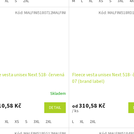
XL
S
2XL
M
L
XL
XS
S
3XL
4X
Kód:
MALFINI5180712MALFINI
Kód:
MALFINI518RD1
e vesta unisex Next 518- červená
Fleece vesta unisex Next 518- 
07 (brand label)
Skladem
0,58 Kč
310,58 Kč
od
DETAIL
/ ks
XL
XS
S
3XL
2XL
L
XL
2XL
Kód:
MALFINI518EG12MALFINI
Kód:
MALFINI51849