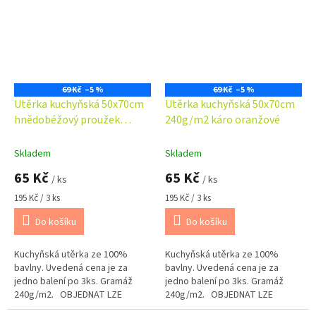
69 Kč
–5 %
69 Kč
–5 %
Utěrka kuchyňská 50x70cm
Utěrka kuchyňská 50x70cm
hnědobéžový proužek
240g/m2 káro oranžové
240g/m2
Skladem
Skladem
65 Kč
65 Kč
/ ks
/ ks
Měrná
Měrná
195 Kč / 3 ks
195 Kč / 3 ks
cena:
cena:
Do košíku
Do košíku
Kuchyňská utěrka ze 100%
Kuchyňská utěrka ze 100%
bavlny. Uvedená cena je za
bavlny. Uvedená cena je za
jedno balení po 3ks. Gramáž
jedno balení po 3ks. Gramáž
240g/m2. OBJEDNAT LZE
240g/m2. OBJEDNAT LZE
POUZE CELÉ BALENÍ !!!
POUZE CELÉ BALENÍ !!!