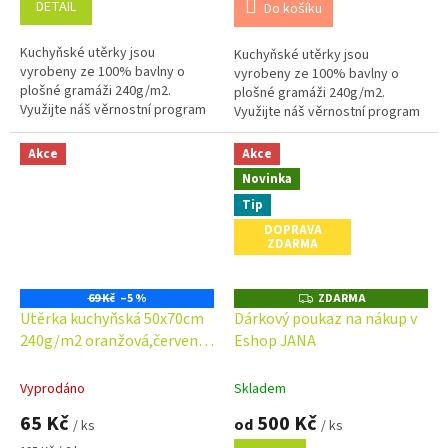
DETAIL
Do košíku
Kuchyňské utěrky jsou
Kuchyňské utěrky jsou
vyrobeny ze 100% bavlny o
vyrobeny ze 100% bavlny o
plošné gramáži 240g/m2.
plošné gramáži 240g/m2.
Využijte náš věrnostní program
Využijte náš věrnostní program
se slevami již na první
se slevami již na první
objednávku. Věrnostní program
objednávku. Věrnostní program
Akce
Akce
Kuchyňská utěrka...
Kuchyňská utěrka...
Novinka
Tip
DOPRAVA
ZDARMA
69 Kč
–5 %
ZDARMA
Z
D
Utěrka kuchyňská 50x70cm
Dárkový poukaz na nákup v
A
240g/m2 oranžová,červená,
Eshop JANA
R
M
zelená kostka
A
Vyprodáno
Skladem
65 Kč
500 Kč
od
/ ks
/ ks