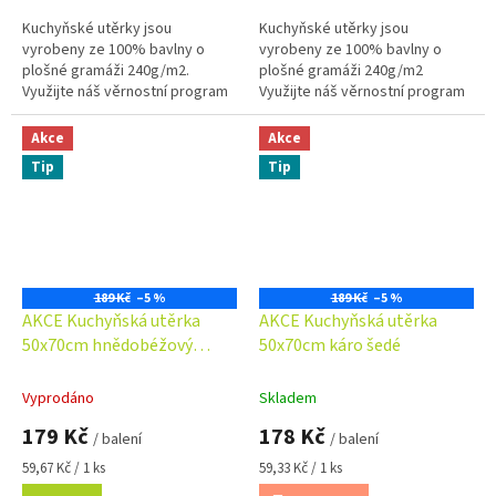
Kuchyňské utěrky jsou
Kuchyňské utěrky jsou
vyrobeny ze 100% bavlny o
vyrobeny ze 100% bavlny o
plošné gramáži 240g/m2.
plošné gramáži 240g/m2
Využijte náš věrnostní program
Využijte náš věrnostní program
se slevami již na první
se slevami již na první
objednávku. Věrnostní program
objednávku. Věrnostní program
Akce
Akce
Kuchyňská utěrka...
Kuchyňská utěrka...
Tip
Tip
189 Kč
–5 %
189 Kč
–5 %
AKCE Kuchyňská utěrka
AKCE Kuchyňská utěrka
50x70cm hnědobéžový
50x70cm káro šedé
proužek
Vyprodáno
Skladem
179 Kč
178 Kč
/ balení
/ balení
Měrná
Měrná
59,67 Kč / 1 ks
59,33 Kč / 1 ks
cena:
cena: