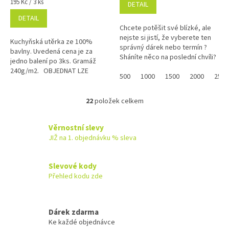
Měrná
195 Kč / 3 ks
DETAIL
cena:
DETAIL
Chcete potěšit své blízké, ale
nejste si jistí, že vyberete ten
Kuchyňská utěrka ze 100%
správný dárek nebo termín ?
bavlny. Uvedená cena je za
Sháníte něco na poslední chvíli?
jedno balení po 3ks. Gramáž
Náš dárkový poukaz pořídíte
240g/m2. OBJEDNAT LZE
online a po...
500
1000
1500
2000
2500
POUZE CELÉ BALENÍ !!!
DO KOŠÍKU VLOŽTE 3 KUSY = 1
BALENÍ !
22
položek celkem
O
v
l
Věrnostní slevy
á
JIŽ na 1. objednávku % sleva
d
a
c
Slevové kody
í
Přehled kodu zde
p
r
v
k
Dárek zdarma
y
Ke každé objednávce