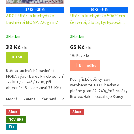
37 Kč
–13 %
69 Kč
–5 %
AKCE Utěrka kuchyňská
Utěrka kuchyňská 50x70cm
bavlněná MONA 220g/m2
červená, žlutá, tyrkysová
kostka
Skladem
Skladem
32 Kč
65 Kč
/ ks
/ ks
Měrná
195 Kč / 3 ks
DETAIL
cena:
Do košíku
Utěrka kuchyňská bavlněná
MONA výběr barev Při objednání
Kuchyňské utěrky jsou
1-5 kusy 32.-Kč / 1kus, při
vyrobeny ze 100% bavlny o
objednání 6 a více kusů 37.-Kč /
plošné gramáži 240g/m2 značky
1kus Využijte náš věrnostní
Brotex. Balení obsahuje 3kusy
program se...
Modrá
Zelená
červená
oranžová
žlutá
mix barev
utěrek. OBJEDNAT LZE POUZE
CELÉ BALENÍ !!! DO KOŠÍKU
Akce
Akce
VLOŽTE 3 KUSY =...
Novinka
Tip