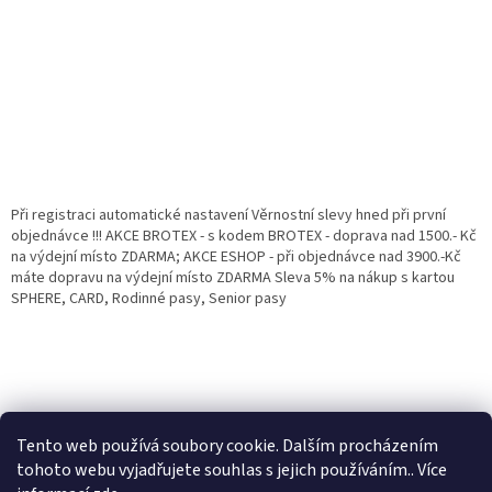
Při registraci automatické nastavení Věrnostní slevy hned při první
objednávce !!! AKCE BROTEX - s kodem BROTEX - doprava nad 1500.- Kč
na výdejní místo ZDARMA; AKCE ESHOP - při objednávce nad 3900.-Kč
máte dopravu na výdejní místo ZDARMA Sleva 5% na nákup s kartou
SPHERE, CARD, Rodinné pasy, Senior pasy
Tento web používá soubory cookie. Dalším procházením
tohoto webu vyjadřujete souhlas s jejich používáním.. Více