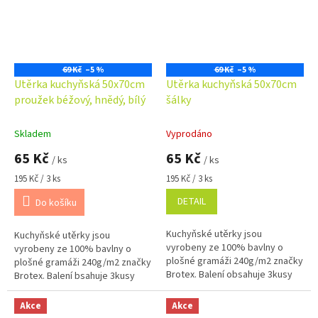
69 Kč
–5 %
69 Kč
–5 %
Utěrka kuchyňská 50x70cm
Utěrka kuchyňská 50x70cm
proužek béžový, hnědý, bílý
šálky
Skladem
Vyprodáno
65 Kč
65 Kč
/ ks
/ ks
Měrná
Měrná
195 Kč / 3 ks
195 Kč / 3 ks
cena:
cena:
DETAIL
Do košíku
Kuchyňské utěrky jsou
Kuchyňské utěrky jsou
vyrobeny ze 100% bavlny o
vyrobeny ze 100% bavlny o
plošné gramáži 240g/m2 značky
plošné gramáži 240g/m2 značky
Brotex. Balení obsahuje 3kusy
Brotex. Balení bsahuje 3kusy
utěrek. OBJEDNAT LZE POUZE
utěrek. OBJEDNAT LZE POUZE
CELÉ BALENÍ !!! DO KOŠÍKU
CELÉ BALENÍ !!! DO KOŠÍKU
Akce
Akce
VLOŽTE 3 KUSY =...
VLOŽTE 3 KUSY =...