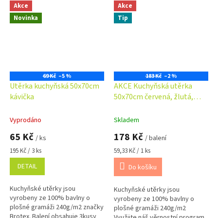
DO KOŠÍKU VLOŽTE 3 KUSY = 1
DO KOŠÍKU VLOŽTE 3 KUSY = 1
Akce
Akce
BALENÍ !
BALENÍ !
Novinka
Tip
69 Kč
–5 %
183 Kč
–2 %
Utěrka kuchyňská 50x70cm
AKCE Kuchyňská utěrka
kávička
50x70cm červená, žlutá,
tyrkysová kostka
Vyprodáno
Skladem
65 Kč
178 Kč
/ ks
/ balení
Měrná
Měrná
195 Kč / 3 ks
59,33 Kč / 1 ks
cena:
cena:
DETAIL
Do košíku
Kuchyňské utěrky jsou
Kuchyňské utěrky jsou
vyrobeny ze 100% bavlny o
vyrobeny ze 100% bavlny o
plošné gramáži 240g/m2 značky
plošné gramáži 240g/m2
Brotex. Balení obsahuje 3kusy
Využijte náš věrnostní program