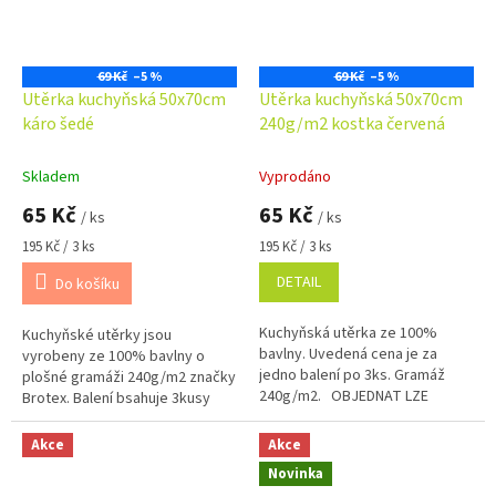
69 Kč
–5 %
69 Kč
–5 %
Utěrka kuchyňská 50x70cm
Utěrka kuchyňská 50x70cm
káro šedé
240g/m2 kostka červená
Skladem
Vyprodáno
65 Kč
65 Kč
/ ks
/ ks
Měrná
Měrná
195 Kč / 3 ks
195 Kč / 3 ks
cena:
cena:
DETAIL
Do košíku
Kuchyňská utěrka ze 100%
Kuchyňské utěrky jsou
bavlny. Uvedená cena je za
vyrobeny ze 100% bavlny o
jedno balení po 3ks. Gramáž
plošné gramáži 240g/m2 značky
240g/m2. OBJEDNAT LZE
Brotex. Balení bsahuje 3kusy
POUZE CELÉ BALENÍ !!!
utěrek. OBJEDNAT LZE POUZE
DO KOŠÍKU VLOŽTE 3 KUSY = 1
CELÉ BALENÍ !!! DO KOŠÍKU
Akce
Akce
BALENÍ !
VLOŽTE 3 KUSY =...
Novinka