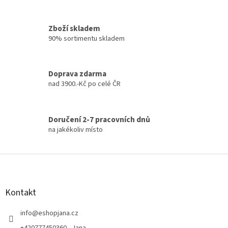
v
ý
p
Zboží skladem
i
90% sortimentu skladem
s
u
Doprava zdarma
nad 3900.-Kč po celé ČR
Doručení 2-7 pracovních dnů
na jakékoliv místo
Z
á
p
a
Kontakt
t
í
info
@
eshopjana.cz