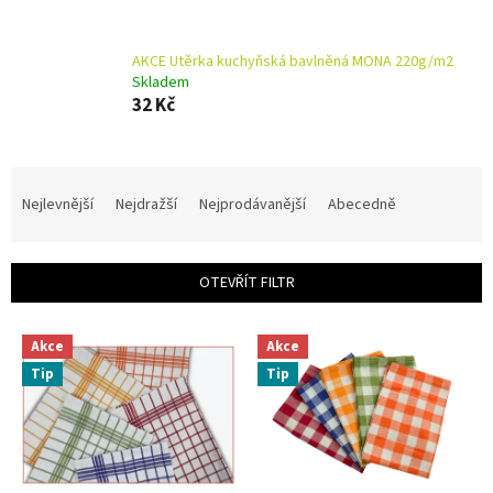
AKCE Utěrka kuchyňská bavlněná MONA 220g/m2
Skladem
32 Kč
Ř
a
Nejlevnější
Nejdražší
Nejprodávanější
Abecedně
z
e
n
OTEVŘÍT FILTR
í
p
V
r
Akce
Akce
ý
o
Tip
Tip
p
d
i
u
s
k
p
t
r
ů