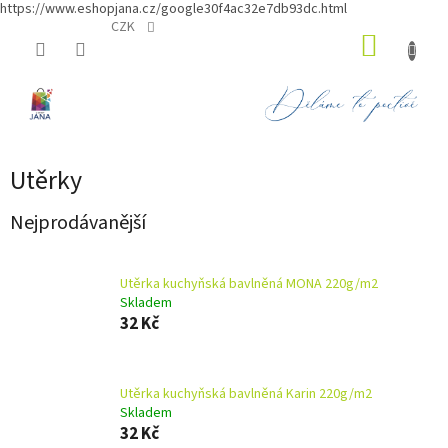
https://www.eshopjana.cz/google30f4ac32e7db93dc.html
Přejít
CZK
NÁKUP
na
obsah
KOŠÍK
Utěrky
Nejprodávanější
Utěrka kuchyňská bavlněná MONA 220g/m2
Skladem
32 Kč
Utěrka kuchyňská bavlněná Karin 220g/m2
Skladem
32 Kč