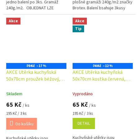
jedno balení po 3ks. Gramáž
plošné gramáži 240g/m2 značky
240g/m2. OBJEDNAT LZE
Brotex. Balení bsahuje 3kusy
POUZE CELÉ BALENÍ !!!
utěrek. OBJEDNAT LZE POUZE
DO KOŠÍKU VLOŽTE 3 KUSY = 1
CELÉ BALENÍ !!! DO KOŠÍKU
Akce
Akce
BALENÍ !
VLOŽTE 3 KUSY =...
Tip
79 Kč
–17 %
74 Kč
–12 %
AKCE Utěrka kuchyňská
AKCE Utěrka kuchyňská
50x70cm proužek béžový,
50x70cm kostka červená,
hnědý, bílý
modrá, šedá
Skladem
Vyprodáno
65 Kč
65 Kč
/ ks
/ ks
Měrná
Měrná
195 Kč / 3 ks
195 Kč / 3 ks
cena:
cena:
DETAIL
Do košíku
Kuchyňské utěrky jsou
Kuchyňské utěrky jsou