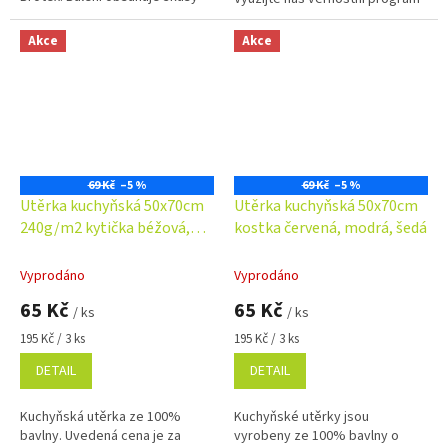
utěrek. OBJEDNAT LZE POUZE
se slevami již na první
CELÉ BALENÍ !!! DO KOŠÍKU
objednávku. Věrnostní program
Akce
Akce
VLOŽTE 3 KUSY =...
Kuchyňská utěrka...
69 Kč
–5 %
69 Kč
–5 %
Utěrka kuchyňská 50x70cm
Utěrka kuchyňská 50x70cm
240g/m2 kytička béžová,
kostka červená, modrá, šedá
modrá, červená
Vyprodáno
Vyprodáno
65 Kč
65 Kč
/ ks
/ ks
Měrná
Měrná
195 Kč / 3 ks
195 Kč / 3 ks
cena:
cena:
DETAIL
DETAIL
Kuchyňská utěrka ze 100%
Kuchyňské utěrky jsou
bavlny. Uvedená cena je za
vyrobeny ze 100% bavlny o