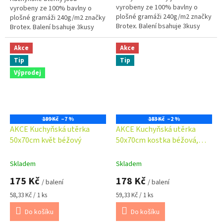
vyrobeny ze 100% bavlny o
vyrobeny ze 100% bavlny o
plošné gramáži 240g/m2 značky
plošné gramáži 240g/m2 značky
Brotex. Balení bsahuje 3kusy
Brotex. Balení bsahuje 3kusy
utěrek. OBJEDNAT LZE POUZE
utěrek. OBJEDNAT LZE POUZE
CELÉ BALENÍ !!! DO KOŠÍKU
CELÉ BALENÍ !!! DO KOŠÍKU
Akce
Akce
VLOŽTE 3 KUSY =...
VLOŽTE 3 KUSY =...
Tip
Tip
Výprodej
189 Kč
–7 %
183 Kč
–2 %
AKCE Kuchyňská utěrka
AKCE Kuchyňská utěrka
50x70cm květ béžový
50x70cm kostka béžová,
hnědá
Skladem
Skladem
175 Kč
178 Kč
/ balení
/ balení
Měrná
Měrná
58,33 Kč / 1 ks
59,33 Kč / 1 ks
cena:
cena:
Do košíku
Do košíku