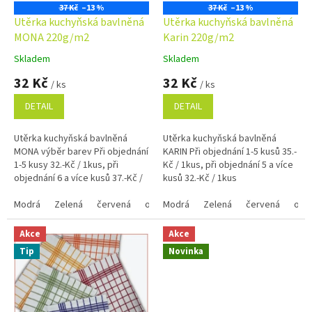
o
37 Kč
–13 %
37 Kč
–13 %
d
Utěrka kuchyňská bavlněná
Utěrka kuchyňská bavlněná
u
MONA 220g/m2
Karin 220g/m2
k
Skladem
Skladem
Průměrné
Průměrné
t
hodnocení
hodnocení
32 Kč
32 Kč
ů
/ ks
/ ks
produktu
produktu
je
je
DETAIL
DETAIL
4,9
5,0
z
z
Utěrka kuchyňská bavlněná
Utěrka kuchyňská bavlněná
5
5
MONA výběr barev Při objednání
KARIN Při objednání 1-5 kusů 35.-
hvězdiček.
hvězdiček.
1-5 kusy 32.-Kč / 1kus, při
Kč / 1kus, při objednání 5 a více
objednání 6 a více kusů 37.-Kč /
kusů 32.-Kč / 1kus
1kus Využijte náš věrnostní
program se...
Modrá
Zelená
červená
oranžová
Modrá
žlutá
Zelená
mix barev
červená
ora
Akce
Akce
Tip
Novinka