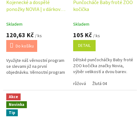
Kojenecké a dospělé
Punčocháče Baby froté ZOO
ponožky NOVIA | v dárkové
kočička
krabičce - máma + táta +
dítě
Skladem
Skladem
120,63 Kč
105 Kč
/ ks
/ ks
DETAIL
Do košíku
Dětské punčocháčky Baby froté
Využijte náš věrnostní program
ZOO kočička značky Novia,
se slevami již na první
výběr velikostí a dvou barev.
objednávku. Věrnostní program
růžová
Žlutá 04
Akce
Novinka
Tip