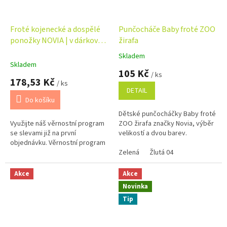
Froté kojenecké a dospělé
Punčocháče Baby froté ZOO
ponožky NOVIA | v dárkové
žirafa
krabičce – máma + táta +
Skladem
Průměrné
dítě
Skladem
hodnocení
105 Kč
/ ks
produktu
178,53 Kč
/ ks
je
DETAIL
5,0
Do košíku
z
Dětské punčocháčky Baby froté
5
Využijte náš věrnostní program
ZOO žirafa značky Novia, výběr
hvězdiček.
se slevami již na první
velikostí a dvou barev.
objednávku. Věrnostní program
Zelená
Žlutá 04
Akce
Akce
Novinka
Tip