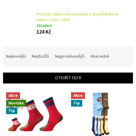
Ponožky dárkové kojenecké a dospělé Novia -
máma + táta + dítě
Skladem
124 Kč
Ř
a
Nejlevnější
Nejdražší
Nejprodávanější
Abecedně
z
e
n
OTEVŘÍT FILTR
í
p
V
r
Akce
Akce
ý
o
Novinka
Tip
p
d
i
Tip
u
s
k
p
t
r
ů