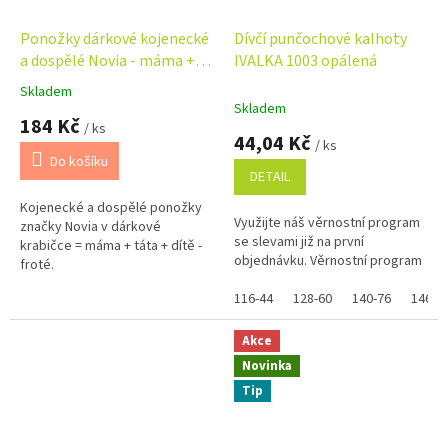
Ponožky dárkové kojenecké
Dívčí punčochové kalhoty
a dospělé Novia - máma +
IVALKA 1003 opálená
táta + dítě - pes
Skladem
Průměrné
Skladem
hodnocení
184 Kč
/ ks
produktu
44,04 Kč
/ ks
je
Do košíku
5,0
DETAIL
z
Kojenecké a dospělé ponožky
5
Využijte náš věrnostní program
značky Novia v dárkové
hvězdiček.
se slevami již na první
krabičce = máma + táta + dítě -
objednávku. Věrnostní program
froté.
116-44
128-60
140-76
146-8
Akce
Novinka
Tip