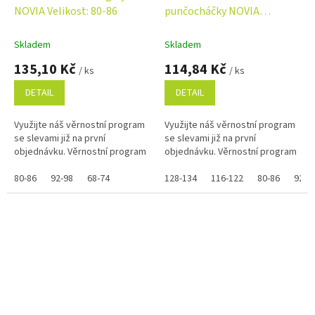
NOVIA Velikost: 80-86
punčocháčky NOVIA
Velikost: 80-86, Barva:
vanilka, Vzor: KRÁLÍČEK
Skladem
Skladem
135,10 Kč
114,84 Kč
/ ks
/ ks
DETAIL
DETAIL
Využijte náš věrnostní program
Využijte náš věrnostní program
se slevami již na první
se slevami již na první
objednávku. Věrnostní program
objednávku. Věrnostní program
80-86
92-98
68-74
128-134
116-122
80-86
92-9