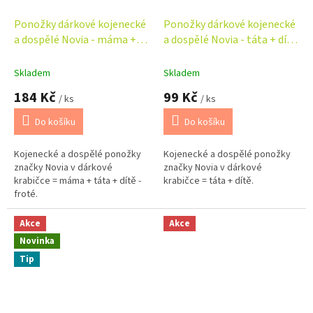
Ponožky dárkové kojenecké
Ponožky dárkové kojenecké
a dospělé Novia - máma +
a dospělé Novia - táta + dítě
táta + dítě - tučňák
- auta
Skladem
Skladem
184 Kč
99 Kč
/ ks
/ ks
Do košíku
Do košíku
Kojenecké a dospělé ponožky
Kojenecké a dospělé ponožky
značky Novia v dárkové
značky Novia v dárkové
krabičce = máma + táta + dítě -
krabičce = táta + dítě.
froté.
Akce
Akce
Novinka
Tip