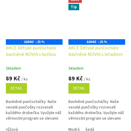
Tip
120 Kč
–25 %
120 Kč
–25 %
AKCE Dětské punčocháče
AKCE Dětské punčocháče
bavlněné NOVIA s kočkou
bavlněné NOVIA s letadlem
Skladem
Skladem
89 Kč
89 Kč
/ ks
/ ks
DETAIL
DETAIL
Bavlněné punčocháčky Naše
Bavlněné punčocháčky Naše
veselé punčošky rozveselí
veselé punčošky rozveselí
každého drobečka. Využijte náš
každého drobečka. Využijte náš
věrnostní program se slevami
věrnostní program se slevami
již na první objednávku.
již na první objednávku.
Věrnostní program
růžová
Věrnostní program
Modrá
šedá