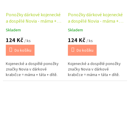
Ponožky dárkové kojenecké
Ponožky dárkové kojenecké
a dospělé Novia - máma +
a dospělé Novia - máma +
táta + dítě
táta + dítě - včela
Skladem
Skladem
Průměrné
Průměrné
hodnocení
hodnocení
124 Kč
124 Kč
/ ks
/ ks
produktu
produktu
je
je
Do košíku
Do košíku
5,0
5,0
z
z
Kojenecké a dospělé ponožky
Kojenecké a dospělé ponožky
5
5
značky Novia v dárkové
značky Novia v dárkové
hvězdiček.
hvězdiček.
krabičce = máma + táta + dítě.
krabičce = máma + táta + dítě.