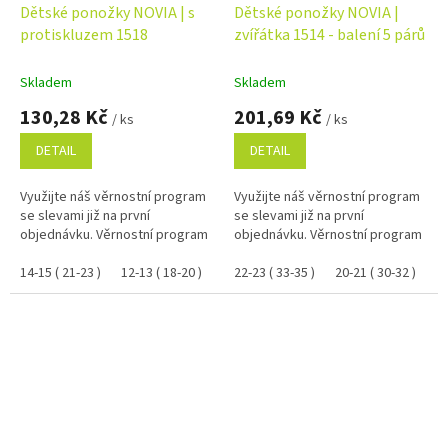
Dětské ponožky NOVIA | s
Dětské ponožky NOVIA |
protiskluzem 1518
zvířátka 1514 - balení 5 párů
Skladem
Skladem
130,28 Kč
201,69 Kč
/ ks
/ ks
DETAIL
DETAIL
Využijte náš věrnostní program
Využijte náš věrnostní program
se slevami již na první
se slevami již na první
objednávku. Věrnostní program
objednávku. Věrnostní program
14-15 ( 21-23 )
12-13 ( 18-20 )
22-23 ( 33-35 )
20-21 ( 30-32 )
18