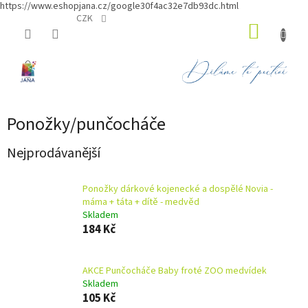
https://www.eshopjana.cz/google30f4ac32e7db93dc.html
Přejít
CZK
NÁKUP
na
obsah
KOŠÍK
Ponožky/punčocháče
Nejprodávanější
Ponožky dárkové kojenecké a dospělé Novia -
máma + táta + dítě - medvěd
Skladem
184 Kč
AKCE Punčocháče Baby froté ZOO medvídek
Skladem
105 Kč