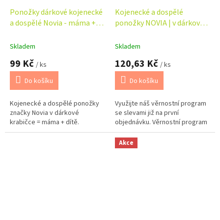
Ponožky dárkové kojenecké
Kojenecké a dospělé
a dospělé Novia - máma +
ponožky NOVIA | v dárkové
dítě
krabičce - máma + táta +
dítě
Skladem
Skladem
99 Kč
120,63 Kč
/ ks
/ ks
Do košíku
Do košíku
Kojenecké a dospělé ponožky
Využijte náš věrnostní program
značky Novia v dárkové
se slevami již na první
krabičce = máma + dítě.
objednávku. Věrnostní program
Akce