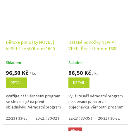
Dětské ponožky NOVIA |
Dětské ponožky NOVIA |
VESELÉ se stříbrem 1600
VESELÉ se stříbrem 1600
balení 2 páry Velikost: 22-23
balení 2 páry Velikost: 22-23
( 33-35 ), Barva: šedá/tmavě
( 33-35 ), Barva: růžová/
Skladem
Skladem
modrá
žlutá
96,50 Kč
96,50 Kč
/ ks
/ ks
DETAIL
DETAIL
Využijte náš věrnostní program
Využijte náš věrnostní program
se slevami již na první
se slevami již na první
objednávku. Věrnostní program
objednávku. Věrnostní program
22-23 ( 33-35 )
20-21 ( 30-32 )
22-23 ( 33-35 )
20-21 ( 30-32 )
Akce