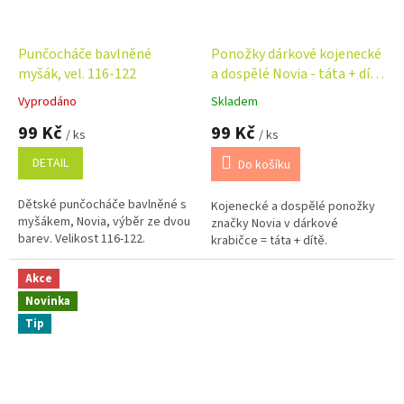
Punčocháče bavlněné
Ponožky dárkové kojenecké
myšák, vel. 116-122
a dospělé Novia - táta + dítě
- námořní
Vyprodáno
Skladem
Průměrné
Průměrné
hodnocení
hodnocení
99 Kč
99 Kč
/ ks
/ ks
produktu
produktu
je
je
DETAIL
Do košíku
5,0
5,0
z
z
Dětské punčocháče bavlněné s
Kojenecké a dospělé ponožky
5
5
myšákem, Novia, výběr ze dvou
značky Novia v dárkové
hvězdiček.
hvězdiček.
barev. Velikost 116-122.
krabičce = táta + dítě.
Akce
Novinka
Tip