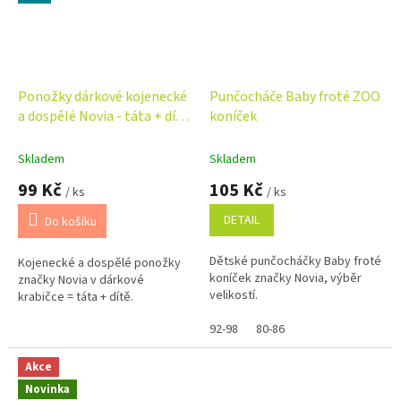
Ponožky dárkové kojenecké
Punčocháče Baby froté ZOO
a dospělé Novia - táta + dítě
koníček
- králík
Skladem
Skladem
99 Kč
105 Kč
/ ks
/ ks
DETAIL
Do košíku
Dětské punčocháčky Baby froté
Kojenecké a dospělé ponožky
koníček značky Novia, výběr
značky Novia v dárkové
velikostí.
krabičce = táta + dítě.
92-98
80-86
Akce
Novinka