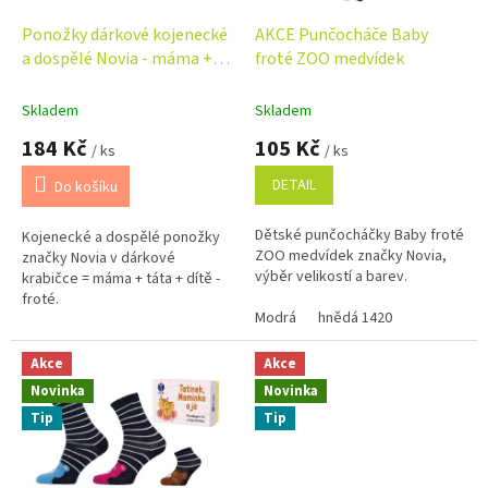
o
d
Ponožky dárkové kojenecké
AKCE Punčocháče Baby
u
a dospělé Novia - máma +
froté ZOO medvídek
k
táta + dítě - medvěd
t
Skladem
Skladem
ů
184 Kč
105 Kč
/ ks
/ ks
DETAIL
Do košíku
Dětské punčocháčky Baby froté
Kojenecké a dospělé ponožky
ZOO medvídek značky Novia,
značky Novia v dárkové
výběr velikostí a barev.
krabičce = máma + táta + dítě -
froté.
Modrá
hnědá 1420
Akce
Akce
Novinka
Novinka
Tip
Tip