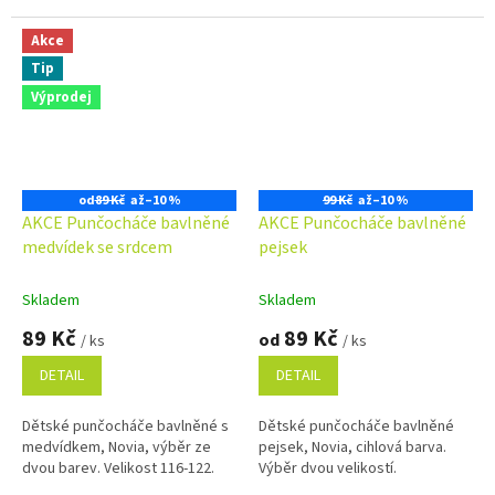
Akce
Tip
Výprodej
od
89 Kč
až
–10 %
99 Kč
až
–10 %
AKCE Punčocháče bavlněné
AKCE Punčocháče bavlněné
medvídek se srdcem
pejsek
Skladem
Skladem
89 Kč
89 Kč
od
/ ks
/ ks
DETAIL
DETAIL
Dětské punčocháče bavlněné s
Dětské punčocháče bavlněné
medvídkem, Novia, výběr ze
pejsek, Novia, cihlová barva.
dvou barev. Velikost 116-122.
Výběr dvou velikostí.