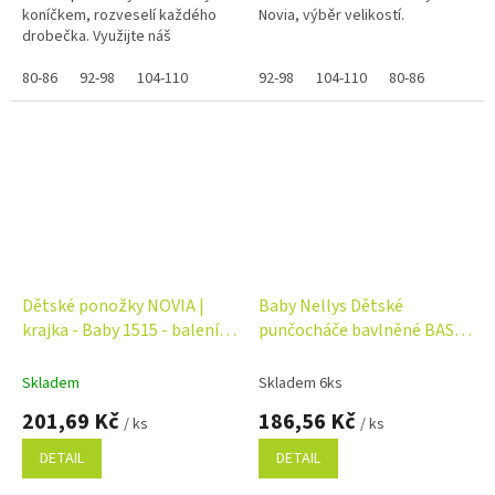
koníčkem, rozveselí každého
Novia, výběr velikostí.
drobečka. Využijte náš
věrnostní program se slevami
již na první objednávku....
80-86
92-98
104-110
92-98
104-110
80-86
Dětské ponožky NOVIA |
Baby Nellys Dětské
krajka - Baby 1515 - balení 5
punčocháče bavlněné BASIC
párů Velikost: 14-15 ( 21-23 )
- růžové
Skladem
Skladem 6ks
201,69 Kč
186,56 Kč
/ ks
/ ks
DETAIL
DETAIL