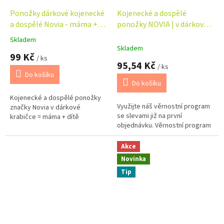
Ponožky dárkové kojenecké
Kojenecké a dospělé
a dospělé Novia - máma +
ponožky NOVIA | v dárkové
dítě - labuť
krabičce - táta + dítě
Skladem
Průměrné
Skladem
hodnocení
99 Kč
/ ks
produktu
95,54 Kč
/ ks
je
Do košíku
5,0
Do košíku
z
Kojenecké a dospělé ponožky
5
Využijte náš věrnostní program
značky Novia v dárkové
hvězdiček.
se slevami již na první
krabičce = máma + dítě
objednávku. Věrnostní program
Akce
Novinka
Tip