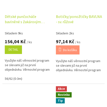
Dětské punčocháče
Botičky/ponožtičky BAVLNA
bavlněné s žakárovým
- sv. růžové
vzorem, pískové
Skladem 9ks
Skladem 2ks
156,04 Kč
97,14 Kč
/ ks
/ ks
DETAIL
Do košíku
Využijte náš věrnostní program
Využijte náš věrnostní program
se slevami již na první
se slevami již na první
objednávku. Věrnostní program
objednávku. Věrnostní program
56/62 (0-3m)
Akce
Novinka
Tip