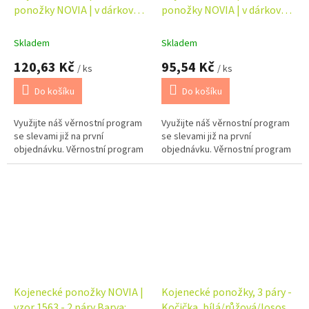
ponožky NOVIA | v dárkové
ponožky NOVIA | v dárkové
krabičce - máma + táta +
krabičce - táta + dítě
dítě
Skladem
Skladem
120,63 Kč
95,54 Kč
/ ks
/ ks
Do košíku
Do košíku
Využijte náš věrnostní program
Využijte náš věrnostní program
se slevami již na první
se slevami již na první
objednávku. Věrnostní program
objednávku. Věrnostní program
Kojenecké ponožky NOVIA |
Kojenecké ponožky, 3 páry -
vzor 1563 - 2 páry Barva:
Kočička, bílá/růžová/losos