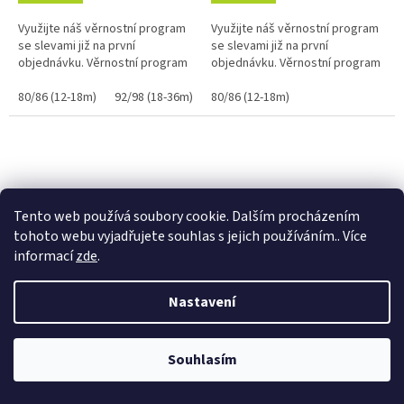
Využijte náš věrnostní program
Využijte náš věrnostní program
se slevami již na první
se slevami již na první
objednávku. Věrnostní program
objednávku. Věrnostní program
80/86 (12-18m)
92/98 (18-36m)
80/86 (12-18m)
Tento web používá soubory cookie. Dalším procházením
tohoto webu vyjadřujete souhlas s jejich používáním.. Více
informací
zde
.
Baby Nellys Dětské
Bavlněné punčocháče Baby
Věrnostní porgram: Již od první objednávky s registrací automaticky
Nastavení
bavlněné punčocháče Cute
Nellys ® - Sovička růžové
nastavená Věrnostní sleva 3% - 10% na Všechny Vaše další nákupy. Čím
Bunny - bílé
víc nakoupíte, tím větší slevu můžete získat. Vaše objednávky se sčítají.
Využít můžete i "Slevové kody" nebo DOPRAVU ZDARMA. Přejeme
Skladem 1ks
Skladem 2ks
příjemný nákup u nás Jana Kotasová Komárková a kolektiv pracovníků
Souhlasím
Eshop JANA
196,30 Kč
196,30 Kč
/ ks
/ ks