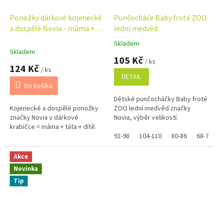
Ponožky dárkové kojenecké
Punčocháče Baby froté ZOO
a dospělé Novia - máma +
lední medvěd
táta + dítě - králík
Skladem
Průměrné
Skladem
hodnocení
105 Kč
/ ks
produktu
124 Kč
/ ks
je
DETAIL
5,0
Do košíku
z
Dětské punčocháčky Baby froté
5
Kojenecké a dospělé ponožky
ZOO lední medvěd značky
hvězdiček.
značky Novia v dárkové
Novia, výběr velikostí.
krabičce = máma + táta + dítě.
92-98
104-110
80-86
68-74
Akce
Novinka
Tip