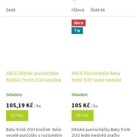
šedá
růžová
Žlutá 04
Akce
Tip
AKCE Dětské punčocháče
AKCE Punčocháče Baby
NOVIA | froté ZOO koníček
froté ZOO lední medvěd
Skladem
Skladem
105,19 Kč
105 Kč
/ ks
/ ks
DETAIL
DETAIL
Baby froté ZOO koníček Naše
Dětské punčocháčky Baby froté
veselé punčošky s roztomilým
ZOO lední medvěd značky