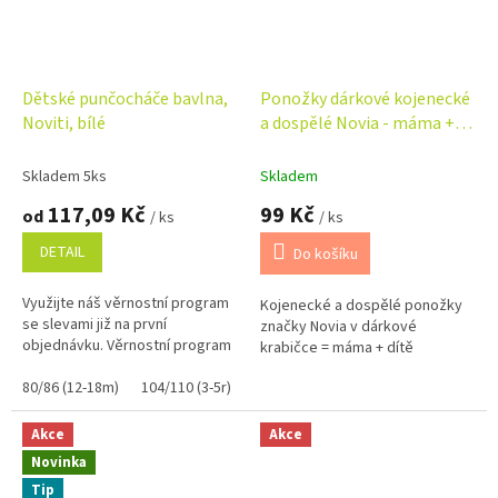
Dětské punčocháče bavlna,
Ponožky dárkové kojenecké
Noviti, bílé
a dospělé Novia - máma +
dítě - králík
Skladem 5ks
Skladem
117,09 Kč
99 Kč
od
/ ks
/ ks
DETAIL
Do košíku
Využijte náš věrnostní program
Kojenecké a dospělé ponožky
se slevami již na první
značky Novia v dárkové
objednávku. Věrnostní program
krabičce = máma + dítě
80/86 (12-18m)
104/110 (3-5r)
Akce
Akce
Novinka
Tip