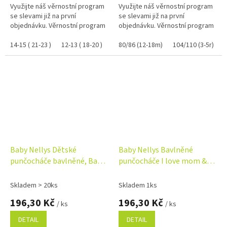
Využijte náš věrnostní program
Využijte náš věrnostní program
se slevami již na první
se slevami již na první
objednávku. Věrnostní program
objednávku. Věrnostní program
14-15 ( 21-23 )
12-13 ( 18-20 )
80/86 (12-18m)
104/110 (3-5r)
Baby Nellys Dětské
Baby Nellys Bavlněné
punčocháče bavlněné, Baby
punčocháče I love mom &
LITTLE STAR, bílé, 1ks
dad - modré
Skladem > 20ks
Skladem 1ks
196,30 Kč
196,30 Kč
/ ks
/ ks
DETAIL
DETAIL