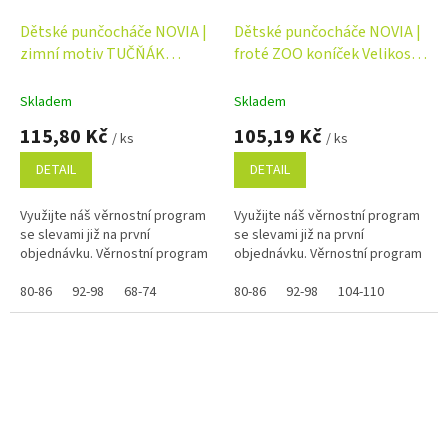
Dětské punčocháče NOVIA |
Dětské punčocháče NOVIA |
zimní motiv TUČŇÁK
froté ZOO koníček Velikost:
Velikost: 80-86
80-86
Skladem
Skladem
115,80 Kč
105,19 Kč
/ ks
/ ks
DETAIL
DETAIL
Využijte náš věrnostní program
Využijte náš věrnostní program
se slevami již na první
se slevami již na první
objednávku. Věrnostní program
objednávku. Věrnostní program
80-86
92-98
68-74
80-86
92-98
104-110