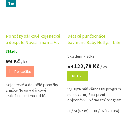
Tip
Ponožky dárkové kojenecké
Dětské punčocháče
a dospělé Novia - máma +
bavlněné Baby Nellys - bílé
dítě - hvězdy
Skladem
Průměrné
Skladem > 20ks
hodnocení
99 Kč
/ ks
produktu
122,79 Kč
od
/ ks
je
Do košíku
5,0
DETAIL
z
Kojenecké a dospělé ponožky
5
Využijte náš věrnostní program
značky Novia v dárkové
hvězdiček.
se slevami již na první
krabičce = máma + dítě.
objednávku. Věrnostní program
68/74 (6-9m)
80/86 (12-18m)