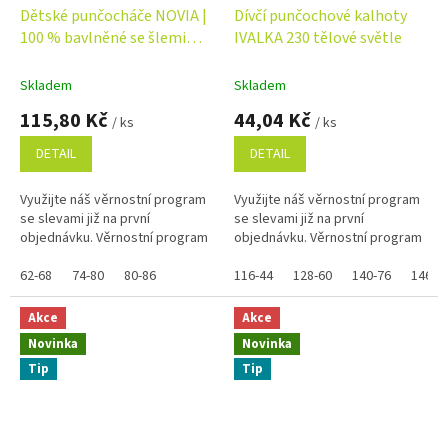
Dětské punčocháče NOVIA |
Dívčí punčochové kalhoty
100 % bavlněné se šlemi
IVALKA 230 tělové světle
Velikost: 62-68, Barva:
modrá
Skladem
Skladem
115,80 Kč
44,04 Kč
/ ks
/ ks
DETAIL
DETAIL
Využijte náš věrnostní program
Využijte náš věrnostní program
se slevami již na první
se slevami již na první
objednávku. Věrnostní program
objednávku. Věrnostní program
62-68
74-80
80-86
116-44
128-60
140-76
146-8
Akce
Akce
Novinka
Novinka
Tip
Tip