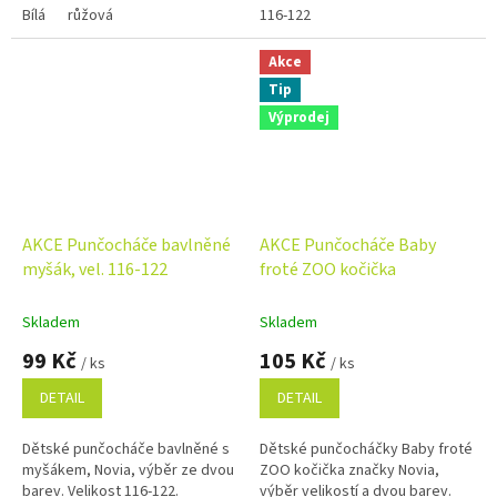
Bílá
růžová
116-122
Akce
Tip
Výprodej
AKCE Punčocháče bavlněné
AKCE Punčocháče Baby
myšák, vel. 116-122
froté ZOO kočička
Skladem
Skladem
99 Kč
105 Kč
/ ks
/ ks
DETAIL
DETAIL
Dětské punčocháče bavlněné s
Dětské punčocháčky Baby froté
myšákem, Novia, výběr ze dvou
ZOO kočička značky Novia,
barev. Velikost 116-122.
výběr velikostí a dvou barev.