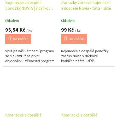
Kojenecké a dospělé
Ponožky dárkové kojenecké
ponožky NOVIA | v dárkové
a dospělé Novia - táta + dítě
krabičce - máma + dítě
Skladem
Skladem
95,54 Kč
99 Kč
/ ks
/ ks
Do košíku
Do košíku
Využijte náš věrnostní program
Kojenecké a dospělé ponožky
se slevami již na první
značky Novia v dárkové
objednávku. Věrnostní program
krabičce = táta + dítě.
Kojenecké a dospělé
Kojenecké a dospělé