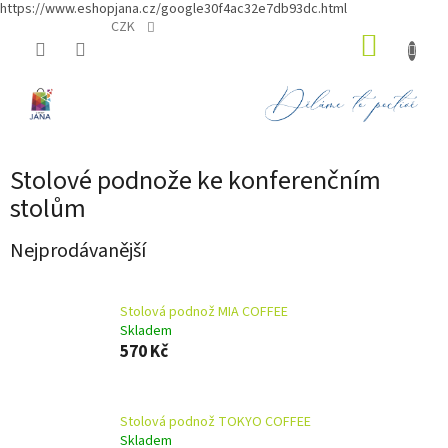
https://www.eshopjana.cz/google30f4ac32e7db93dc.html
Přejít
CZK
NÁKUP
na
obsah
KOŠÍK
Stolové podnože ke konferenčním
stolům
Nejprodávanější
Stolová podnož MIA COFFEE
Skladem
570 Kč
Stolová podnož TOKYO COFFEE
Skladem