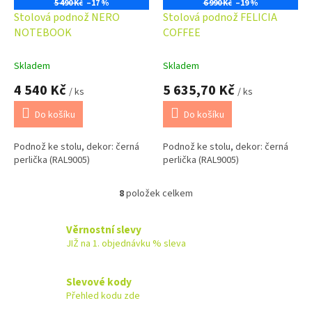
5 490 Kč
–17 %
6 990 Kč
–19 %
Stolová podnož NERO
Stolová podnož FELICIA
NOTEBOOK
COFFEE
Skladem
Skladem
4 540 Kč
5 635,70 Kč
/ ks
/ ks
Do košíku
Do košíku
Podnož ke stolu, dekor: černá
Podnož ke stolu, dekor: černá
perlička (RAL9005)
perlička (RAL9005)
8
položek celkem
O
v
l
Věrnostní slevy
á
JIŽ na 1. objednávku % sleva
d
a
c
Slevové kody
í
Přehled kodu zde
p