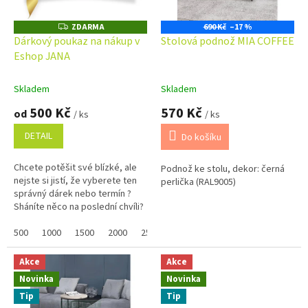
t
r
ů
o
ZDARMA
690 Kč
–17 %
Z
D
d
Dárkový poukaz na nákup v
Stolová podnož MIA COFFEE
A
u
Eshop JANA
R
M
k
A
t
Skladem
Skladem
ů
500 Kč
570 Kč
od
/ ks
/ ks
DETAIL
Do košíku
Chcete potěšit své blízké, ale
Podnož ke stolu, dekor: černá
nejste si jistí, že vyberete ten
perlička (RAL9005)
správný dárek nebo termín ?
Sháníte něco na poslední chvíli?
Náš dárkový poukaz pořídíte
online a po...
500
1000
1500
2000
2500
3000
3500
4000
4500
Akce
Akce
Novinka
Novinka
Tip
Tip