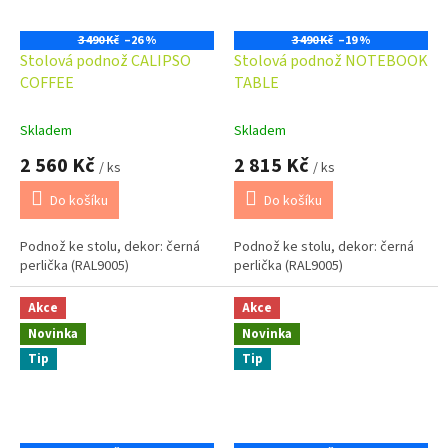
3 490 Kč
–26 %
3 490 Kč
–19 %
Stolová podnož CALIPSO
Stolová podnož NOTEBOOK
COFFEE
TABLE
Skladem
Skladem
2 560 Kč
2 815 Kč
/ ks
/ ks
Do košíku
Do košíku
Podnož ke stolu, dekor: černá
Podnož ke stolu, dekor: černá
perlička (RAL9005)
perlička (RAL9005)
Akce
Akce
Novinka
Novinka
Tip
Tip