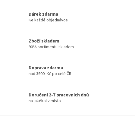
r
v
k
Dárek zdarma
y
Ke každé objednávce
v
ý
p
Zboží skladem
i
90% sortimentu skladem
s
u
Doprava zdarma
nad 3900.-Kč po celé ČR
Doručení 2-7 pracovních dnů
na jakékoliv místo
Z
á
p