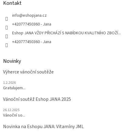
a
Kontakt
t
í
info
@
eshopjana.cz
+420777450360 - Jana
Eshop JANA VŽDY PŘICHÁZÍ S NABÍDKOU KVALITNÍHO ZBOŽÍ...
+420777450360 - Jana
Novinky
Výherce vánoční soutěže
1.2.2026
Gratulujem...
Vánoční soutěž Eshop JANA 2025
26.12.2025
Vánoční so...
Novinka na Eshopu JANA: Vitamíny JML