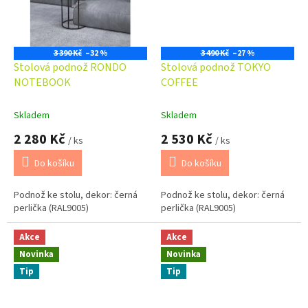
3 390 Kč
–32 %
3 490 Kč
–27 %
Stolová podnož RONDO
Stolová podnož TOKYO
NOTEBOOK
COFFEE
Skladem
Skladem
2 280 Kč
2 530 Kč
/ ks
/ ks
Do košíku
Do košíku
Podnož ke stolu, dekor: černá
Podnož ke stolu, dekor: černá
perlička (RAL9005)
perlička (RAL9005)
Akce
Akce
Novinka
Novinka
Tip
Tip