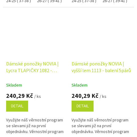
24-25 ( 37-38 )
26-27 ( 39-41 )
24-25 ( 37-38 )
26-27 ( 39-41 )
Dámské ponožky NOVIA |
Dámské ponožky NOVIA |
Lycra TLAPIČKY 1082 -
vyšší lem 1113 - balení 5párů
balení 5 párů
Skladem
Skladem
240,29 Kč
240,29 Kč
/ ks
/ ks
DETAIL
DETAIL
Využijte náš věrnostní program
Využijte náš věrnostní program
se slevami již na první
se slevami již na první
objednávku. Věrnostní program
objednávku. Věrnostní program