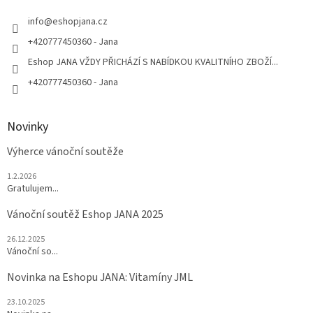
t
í
info
@
eshopjana.cz
+420777450360 - Jana
Eshop JANA VŽDY PŘICHÁZÍ S NABÍDKOU KVALITNÍHO ZBOŽÍ...
+420777450360 - Jana
Novinky
Výherce vánoční soutěže
1.2.2026
Gratulujem...
Vánoční soutěž Eshop JANA 2025
26.12.2025
Vánoční so...
Novinka na Eshopu JANA: Vitamíny JML
23.10.2025