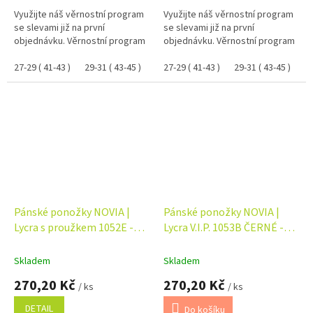
Využijte náš věrnostní program
Využijte náš věrnostní program
se slevami již na první
se slevami již na první
objednávku. Věrnostní program
objednávku. Věrnostní program
27-29 ( 41-43 )
29-31 ( 43-45 )
27-29 ( 41-43 )
29-31 ( 43-45 )
Pánské ponožky NOVIA |
Pánské ponožky NOVIA |
Lycra s proužkem 1052E -
Lycra V.I.P. 1053B ČERNÉ -
balení 5 párů
balení 5 párů
Skladem
Skladem
270,20 Kč
270,20 Kč
/ ks
/ ks
DETAIL
Do košíku