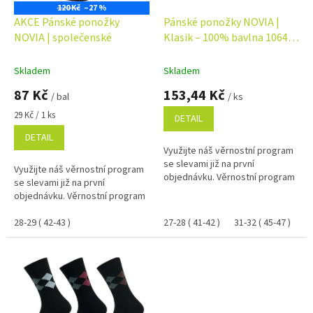
o
120 Kč
–27 %
d
AKCE Pánské ponožky
Pánské ponožky NOVIA |
u
NOVIA | společenské
Klasik – 100% bavlna 1064 -
k
balení 5 párů
t
Skladem
Skladem
ů
87 Kč
153,44 Kč
/ bal
/ ks
Měrná
29 Kč / 1 ks
DETAIL
cena:
DETAIL
Využijte náš věrnostní program
se slevami již na první
Využijte náš věrnostní program
objednávku. Věrnostní program
se slevami již na první
objednávku. Věrnostní program
28-29 ( 42-43 )
27-28 ( 41-42 )
31-32 ( 45-47 )