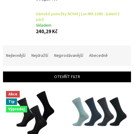
Dámské ponožky NOVIA | Lux MIX 1090 - balení 5
párů
Skladem
240,29 Kč
Ř
a
Nejlevnější
Nejdražší
Nejprodávanější
Abecedně
z
e
n
OTEVŘÍT FILTR
í
p
V
r
Akce
ý
o
Tip
p
d
i
Výprodej
u
s
k
p
t
r
ů