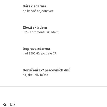
v
k
Dárek zdarma
y
Ke každé objednávce
v
ý
p
Zboží skladem
i
90% sortimentu skladem
s
u
Doprava zdarma
nad 3900.-Kč po celé ČR
Doručení 2-7 pracovních dnů
na jakékoliv místo
Z
á
p
a
Kontakt