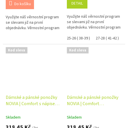
DETAIL
Do košíku
Využijte náš věrnostní program
Využijte náš věrnostní program
se slevami již na první
se slevami již na první
objednávku. Věrnostní program
objednávku. Věrnostní program
25-26 ( 38-39 )
27-28 ( 41-42 )
29
Kod sleva
Kod sleva
Dámské a pánské ponožky
Dámské a pánské ponožky
NOVIA | Comfort s nápisem
NOVIA | Comfort
1010
trojúhelníky 1011
Skladem
Skladem
318,45 Kč
318,45 Kč