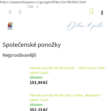
https://www.eshopjana.cz/google30f4ac32e7db93dc.html
Přejít
CZK
NÁKUP
na
obsah
KOŠÍK
Společenské ponožky
Nejprodávanější
Pánské ponožky NOVIA | Klasik – 100% bavlna 1064 -
balení 5 párů
Skladem
153,44 Kč
Pánské ponožky NOVIA | Dny v týdnu „Multipack“ -
balení 7 párů
Skladem
352,23 Kč