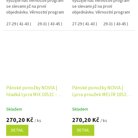
Využijte náš věrnostní program
Využijte náš věrnostní program
se slevami již na první
se slevami již na první
objednávku. Věrnostní program
objednávku. Věrnostní program
27-29 ( 41-43 )
29-31 ( 43-45 )
27-29 ( 41-43 )
29-31 ( 43-45 )
Pánské ponožky NOVIA |
Pánské ponožky NOVIA |
hladká Lycra MIX 1051C -
Lycra proužek MELÍR 1052F -
balení 5 párů
balení 5 párů
Skladem
Skladem
270,20 Kč
270,20 Kč
/ ks
/ ks
DETAIL
DETAIL