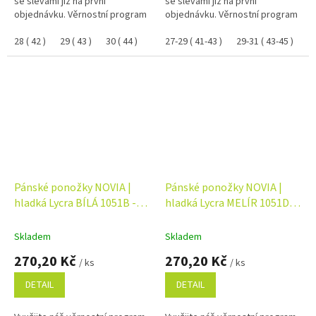
se slevami již na první
se slevami již na první
objednávku. Věrnostní program
objednávku. Věrnostní program
28 ( 42 )
29 ( 43 )
30 ( 44 )
31 ( 45 )
27-29 ( 41-43 )
32 ( 46 )
29-31 ( 43-45 )
27 ( 41 )
26 ( 40
Pánské ponožky NOVIA |
Pánské ponožky NOVIA |
hladká Lycra BÍLÁ 1051B -
hladká Lycra MELÍR 1051D -
balení 5 párů
balení 5 párů
Skladem
Skladem
270,20 Kč
270,20 Kč
/ ks
/ ks
DETAIL
DETAIL