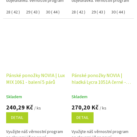
objednávku. Věrnostní program
objednávku. Věrnostní program
28 ( 42 )
29 ( 43 )
30 ( 44 )
31 ( 45 )
28 ( 42 )
32 ( 46 )
29 ( 43 )
27 ( 41 )
30 ( 44 )
26 ( 40
31 
Pánské ponožky NOVIA | Lux
Pánské ponožky NOVIA |
MIX 1061 - balení 5 párů
hladká Lycra 1051A černé -
balení 5 párů
Skladem
Skladem
240,29 Kč
270,20 Kč
/ ks
/ ks
DETAIL
DETAIL
Využijte náš věrnostní program
Využijte náš věrnostní program