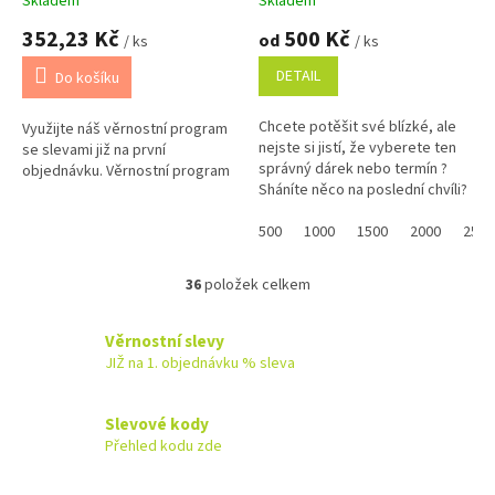
Skladem
Skladem
352,23 Kč
500 Kč
od
/ ks
/ ks
DETAIL
Do košíku
Chcete potěšit své blízké, ale
Využijte náš věrnostní program
nejste si jistí, že vyberete ten
se slevami již na první
správný dárek nebo termín ?
objednávku. Věrnostní program
Sháníte něco na poslední chvíli?
Náš dárkový poukaz pořídíte
online a po...
500
1000
1500
2000
2500
36
položek celkem
O
v
l
Věrnostní slevy
á
JIŽ na 1. objednávku % sleva
d
a
c
Slevové kody
í
Přehled kodu zde
p
r