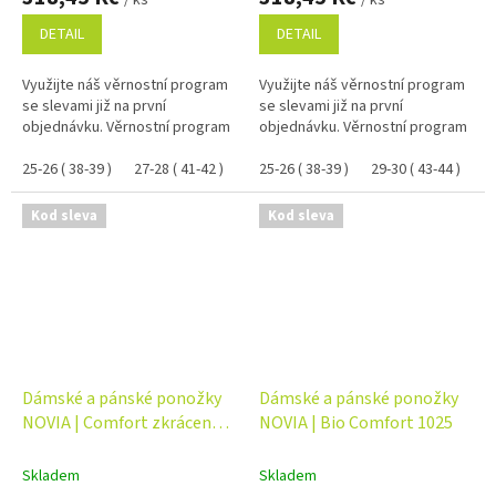
/ ks
/ ks
DETAIL
DETAIL
Využijte náš věrnostní program
Využijte náš věrnostní program
se slevami již na první
se slevami již na první
objednávku. Věrnostní program
objednávku. Věrnostní program
25-26 ( 38-39 )
27-28 ( 41-42 )
29-30 ( 43-44 )
25-26 ( 38-39 )
31-32 ( 45-47 )
29-30 ( 43-44 )
31
Kod sleva
Kod sleva
Dámské a pánské ponožky
Dámské a pánské ponožky
NOVIA | Comfort zkrácené
NOVIA | Bio Comfort 1025
Jeans 1015
Skladem
Skladem