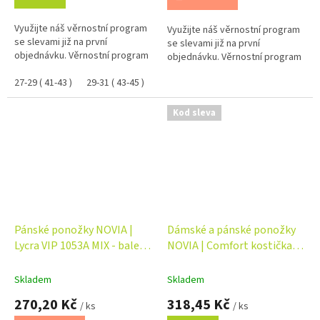
Využijte náš věrnostní program
Využijte náš věrnostní program
se slevami již na první
se slevami již na první
objednávku. Věrnostní program
objednávku. Věrnostní program
27-29 ( 41-43 )
29-31 ( 43-45 )
Kod sleva
Pánské ponožky NOVIA |
Dámské a pánské ponožky
Lycra VIP 1053A MIX - balení
NOVIA | Comfort kostička
5 párů
1012
Skladem
Skladem
270,20 Kč
318,45 Kč
/ ks
/ ks