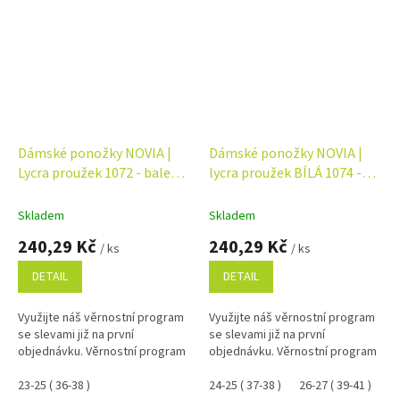
Dámské ponožky NOVIA |
Dámské ponožky NOVIA |
Lycra proužek 1072 - balení
lycra proužek BÍLÁ 1074 -
5 párů
balení 5 párů
Skladem
Skladem
240,29 Kč
240,29 Kč
/ ks
/ ks
DETAIL
DETAIL
Využijte náš věrnostní program
Využijte náš věrnostní program
se slevami již na první
se slevami již na první
objednávku. Věrnostní program
objednávku. Věrnostní program
23-25 ( 36-38 )
24-25 ( 37-38 )
26-27 ( 39-41 )