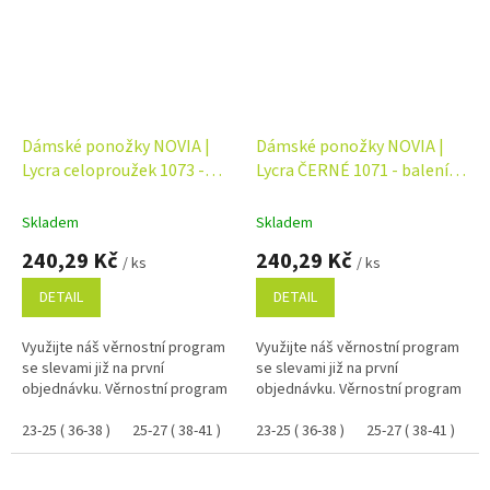
Dámské ponožky NOVIA |
Dámské ponožky NOVIA |
Lycra celoproužek 1073 -
Lycra ČERNÉ 1071 - balení 5
balení 5 párů
párů
Skladem
Skladem
240,29 Kč
240,29 Kč
/ ks
/ ks
DETAIL
DETAIL
Využijte náš věrnostní program
Využijte náš věrnostní program
se slevami již na první
se slevami již na první
objednávku. Věrnostní program
objednávku. Věrnostní program
23-25 ( 36-38 )
25-27 ( 38-41 )
23-25 ( 36-38 )
25-27 ( 38-41 )