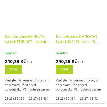
Dámské ponožky NOVIA |
Dámské ponožky NOVIA |
Lycra MELÍR 1071 - balení 5
Lycra MIX 1071 - balení 5
párů
párů
Skladem
Skladem
240,29 Kč
240,29 Kč
/ ks
/ ks
DETAIL
DETAIL
Využijte náš věrnostní program
Využijte náš věrnostní program
se slevami již na první
se slevami již na první
objednávku. Věrnostní program
objednávku. Věrnostní program
23-25 ( 36-38 )
25-27 ( 38-41 )
23-25 ( 36-38 )
25-27 ( 38-41 )