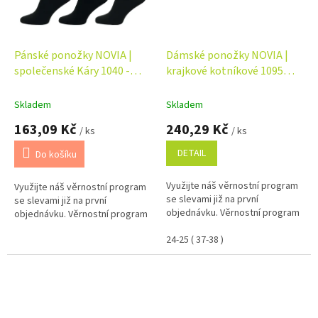
Pánské ponožky NOVIA |
Dámské ponožky NOVIA |
společenské Káry 1040 -
krajkové kotníkové 1095
balení 3 páry
Velikost: 24-25 ( 37-38 ),
Barva: mix barev
Skladem
Skladem
163,09 Kč
240,29 Kč
/ ks
/ ks
DETAIL
Do košíku
Využijte náš věrnostní program
Využijte náš věrnostní program
se slevami již na první
se slevami již na první
objednávku. Věrnostní program
objednávku. Věrnostní program
24-25 ( 37-38 )