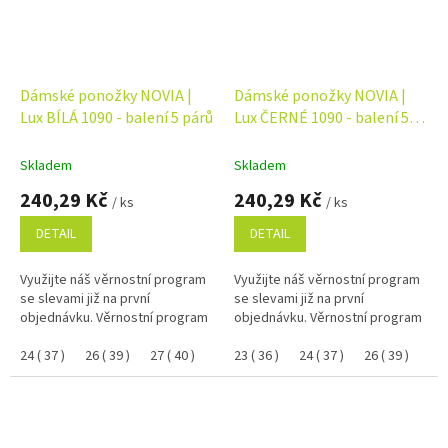
Dámské ponožky NOVIA |
Dámské ponožky NOVIA |
Lux BÍLÁ 1090 - balení 5 párů
Lux ČERNÉ 1090 - balení 5
párů
Skladem
Skladem
240,29 Kč
240,29 Kč
/ ks
/ ks
DETAIL
DETAIL
Využijte náš věrnostní program
Využijte náš věrnostní program
se slevami již na první
se slevami již na první
objednávku. Věrnostní program
objednávku. Věrnostní program
24 ( 37 )
26 ( 39 )
27 ( 40 )
25 ( 38 )
23 ( 36 )
24 ( 37 )
26 ( 39 )
27 