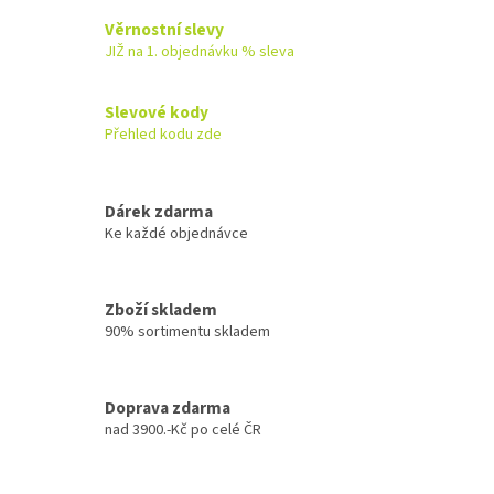
v
l
Věrnostní slevy
á
JIŽ na 1. objednávku % sleva
d
a
c
Slevové kody
í
Přehled kodu zde
p
r
v
k
Dárek zdarma
y
Ke každé objednávce
v
ý
p
Zboží skladem
i
90% sortimentu skladem
s
u
Doprava zdarma
nad 3900.-Kč po celé ČR