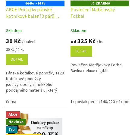
o
35 Kč
–14 %
ZDARMA
Z
D
d
AKCE Ponožky pánské
Povlečení Matějovský
A
u
kotníkové balení 3 párů
Fotbal
R
M
k
1128
A
t
Skladem
Skladem
ů
30 Kč
325 Kč
od
/ balení
/ ks
Měrná
30 Kč / 1 ks
DETAIL
cena:
DETAIL
Povlečení Matějovský Fotbal
Bavlna deluxe digitál
Pánské kotníkové ponožky 1128
Kotníkové ponožky
jsou vyrobeny z měkkého
poddajného materiálu, který
vám zajistí maximální pohodlí na
každém...
černá
1x povlak peřina 140/220 + 1x povlak
Akce
Novinka
Tip