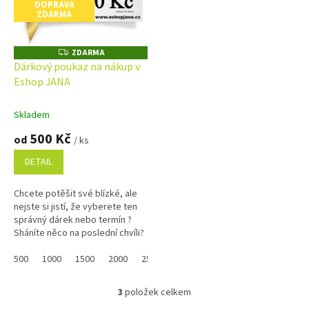
DOPRAVA
ZDARMA
ZDARMA
Z
D
Dárkový poukaz na nákup v
A
Eshop JANA
R
M
A
Skladem
500 Kč
od
/ ks
DETAIL
Chcete potěšit své blízké, ale
nejste si jistí, že vyberete ten
správný dárek nebo termín ?
Sháníte něco na poslední chvíli?
Náš dárkový poukaz pořídíte
online a po...
500
1000
1500
2000
2500
3000
3500
4000
4500
3
položek celkem
O