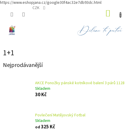
https://www.eshopjana.cz/google30f4ac32e7db93dc.html
Přejít
CZK
NÁKUP
na
obsah
KOŠÍK
1+1
Nejprodávanější
AKCE Ponožky pánské kotníkové balení 3 párů 1128
Skladem
30 Kč
Povlečení Matějovský Fotbal
Skladem
325 Kč
od