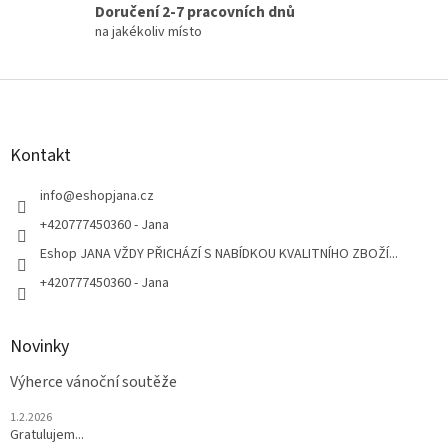
Doručení 2-7 pracovních dnů
na jakékoliv místo
Z
á
p
a
Kontakt
t
í
info
@
eshopjana.cz
+420777450360 - Jana
Eshop JANA VŽDY PŘICHÁZÍ S NABÍDKOU KVALITNÍHO ZBOŽÍ...
+420777450360 - Jana
Novinky
Výherce vánoční soutěže
1.2.2026
Gratulujem...