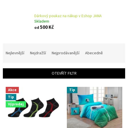
Dárkový poukaz na nákup v Eshop JANA
Skladem
500 Kč
od
Ř
a
Nejlevnější
Nejdražší
Nejprodávanější
Abecedně
z
e
n
OTEVŘÍT FILTR
í
p
V
r
Akce
Tip
ý
o
Tip
p
d
i
Výprodej
u
s
k
p
t
r
ů