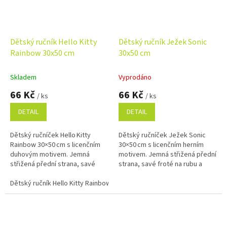
Dětský ručník Hello Kitty
Dětský ručník Ježek Sonic
Rainbow 30x50 cm
30x50 cm
Skladem
Vyprodáno
66 Kč
66 Kč
/ ks
/ ks
DETAIL
DETAIL
Dětský ručníček Hello Kitty
Dětský ručníček Ježek Sonic
Rainbow 30×50 cm s licenčním
30×50 cm s licenčním herním
duhovým motivem. Jemná
motivem. Jemná střižená přední
střižená přední strana, savé
strana, savé froté na rubu a
froté na rubu a 100% bavlna.
100% bavlna.
Dětský ručník Hello Kitty Rainbow 30x50 cm