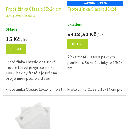
o
od
28 Kč
–33 %
d
Froté žínka Classic 15x24 cm
Froté žínka Classic 15x24
u
azurově modrá
k
Skladem
Průměrné
t
Skladem
hodnocení
18,50 Kč
ů
od
/ ks
produktu
15 Kč
/ ks
je
DETAIL
5,0
DETAIL
z
Žínka froté Clasik s pevným
5
Froté žínka Classic v azurově
poutkem. Rozměr žínky je 15x24
hvězdiček.
modré barvě je vyrobena ze
cm.
100% bavlny froté a je určená
pro jemnou péči o citlivou
dětskou pokožku. Měkký a savý
materiál je ideální pro...
Froté žínka Classic 15x24 cm pistáciová
Froté žínka Classic 15x24 cm pistác
Froté žínka Classic 15x24 cm