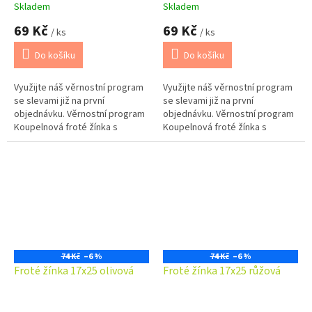
Skladem
Skladem
69 Kč
69 Kč
/ ks
/ ks
Do košíku
Do košíku
Využijte náš věrnostní program
Využijte náš věrnostní program
se slevami již na první
se slevami již na první
objednávku. Věrnostní program
objednávku. Věrnostní program
Koupelnová froté žínka s
Koupelnová froté žínka s
poutkem v jednobarevném
poutkem v jednobarevném
provedení ze savého froté
provedení ze savého froté
materiálu.
materiálu.
74 Kč
–6 %
74 Kč
–6 %
Froté žínka 17x25 olivová
Froté žínka 17x25 růžová