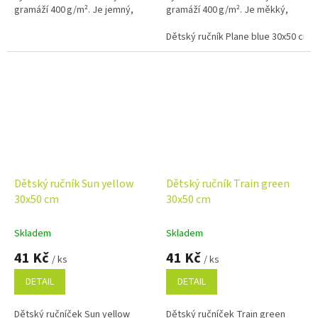
gramáží 400 g/m². Je jemný,
gramáží 400 g/m². Je měkký,
savý a ideální pro každodenní
savý a ideální pro každodenní
použití doma, ve školce i na
použití doma, ve školce i na
Dětský ručník Plane blue 30x50 cm
cestách.
cestách.
Dětský ručník Sun yellow
Dětský ručník Train green
30x50 cm
30x50 cm
Skladem
Skladem
41 Kč
41 Kč
/ ks
/ ks
DETAIL
DETAIL
Dětský ručníček Sun yellow
Dětský ručníček Train green