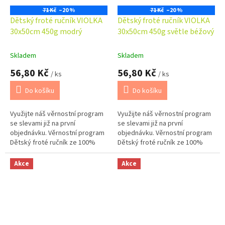
71 Kč
–20 %
71 Kč
–20 %
Dětský froté ručník VIOLKA
Dětský froté ručník VIOLKA
30x50cm 450g modrý
30x50cm 450g světle béžový
Skladem
Skladem
56,80 Kč
56,80 Kč
/ ks
/ ks
Do košíku
Do košíku
Využijte náš věrnostní program
Využijte náš věrnostní program
se slevami již na první
se slevami již na první
objednávku. Věrnostní program
objednávku. Věrnostní program
Dětský froté ručník ze 100%
Dětský froté ručník ze 100%
bavlny o gramáži 450 g/m2 je
bavlny o gramáži 450 g/m2 je
měkký, příjemný na dotek a
měkký, příjemný na dotek a
Akce
Akce
dobře...
dobře...