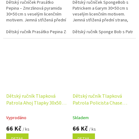
Dětský ručníček Prasátko
Dětský ručníček SpongeBob s
Pepina – Zmrzlinová pyramida
Patrickem a Garym 30×50 cm s
30×50 cm s veselým licenčním
veselým licenčním motivem.
motivem. Jemná střižená přední
Jemná střižená přední strana,
strana, savé froté na rubu a
savé froté na rubu a 100%
100% bavlna.
Dětský ručník Prasátko Pepina Zmrzlinová pyramida 30x50 cm
bavlna.
Dětský ručník Sponge Bob s Patric
Dětský ručník Tlapková
Dětský ručník Tlapková
Patrola Ahoj Tlapky 30x50
Patrola Policista Chase
cm
30x50 cm
Vyprodáno
Skladem
66 Kč
66 Kč
/ ks
/ ks