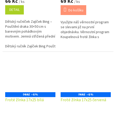
66 Kč
69 Kč
/ ks
/ ks
DETAIL
Do košíku
Dětský ručníček Zajíček Bing –
Využijte náš věrnostní program
Pouštění draka 30×50 cm s
se slevami již na první
barevným pohádkovým
objednávku. Věrnostní program
motivem. Jemná střižená přední
Koupelnová froté žínka s
strana, savé froté na rubu,
poutkem v jednobarevném
100% bavlna, ideální do školky i
Dětský ručník Zajíček Bing Pouštění draka 30x50 cm
provedení ze savého froté
na cesty.
materiálu.
74 Kč
–6 %
74 Kč
–6 %
Froté žínka 17x25 bílá
Froté žínka 17x25 červená