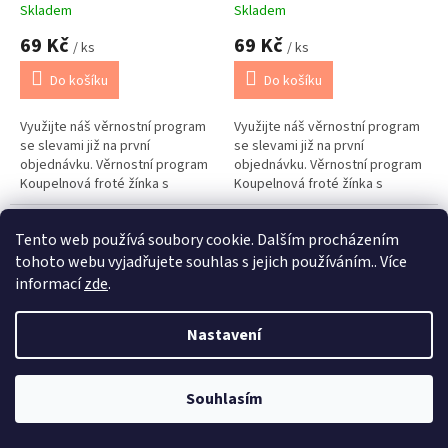
Skladem
Skladem
69 Kč
69 Kč
/ ks
/ ks
Do košíku
Do košíku
Využijte náš věrnostní program
Využijte náš věrnostní program
se slevami již na první
se slevami již na první
objednávku. Věrnostní program
objednávku. Věrnostní program
Koupelnová froté žínka s
Koupelnová froté žínka s
poutkem v jednobarevném
poutkem v jednobarevném
provedení ze savého froté
provedení ze savého froté
Tento web používá soubory cookie. Dalším procházením
materiálu.
materiálu.
tohoto webu vyjadřujete souhlas s jejich používáním.. Více
informací
zde
.
Věrnostní porgram: Již od první objednávky s registrací automaticky
Nastavení
nastavená Věrnostní sleva 3% - 10% na Všechny Vaše další nákupy. Čím
víc nakoupíte, tím větší slevu můžete získat. Vaše objednávky se sčítají.
74 Kč
–6 %
74 Kč
–6 %
Využít můžete i "Slevové kody" nebo DOPRAVU ZDARMA. Přejeme
Froté žínka 17x25 tmavě
Froté žínka 17x25 tmavě
příjemný nákup u nás Jana Kotasová Komárková a kolektiv pracovníků
Souhlasím
modrá
šedá
Eshop JANA