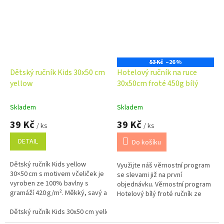
53 Kč
–26 %
Dětský ručník Kids 30x50 cm
Hotelový ručník na ruce
yellow
30x50cm froté 450g bílý
Skladem
Skladem
39 Kč
39 Kč
/ ks
/ ks
DETAIL
Do košíku
Dětský ručník Kids yellow
Využijte náš věrnostní program
30×50 cm s motivem včeliček je
se slevami již na první
vyroben ze 100% bavlny s
objednávku. Věrnostní program
gramáží 420 g/m². Měkký, savý a
Hotelový bílý froté ručník ze
ideální pro dětské ruce i
100% bavlny o gramáži 450
každodenní použití doma nebo
Dětský ručník Kids 30x50 cm yellow
Dětský ručník Kids 30x50 cm pink
g/m2 je určen pro každodenní...
ve školce.