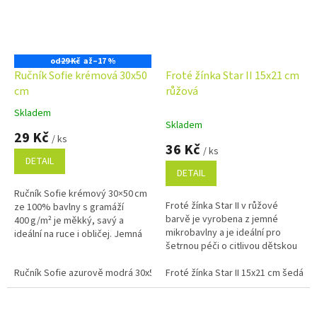
od
29 Kč
až
–17 %
Ručník Sofie krémová 30x50
Froté žínka Star II 15x21 cm
cm
růžová
Skladem
Průměrné
Skladem
hodnocení
29 Kč
/ ks
produktu
36 Kč
/ ks
je
DETAIL
5,0
DETAIL
z
Ručník Sofie krémový 30×50 cm
5
Froté žínka Star II v růžové
ze 100% bavlny s gramáží
hvězdiček.
barvě je vyrobena z jemné
400 g/m² je měkký, savý a
mikrobavlny a je ideální pro
ideální na ruce i obličej. Jemná
šetrnou péči o citlivou dětskou
barva a praktické poutko z něj
pokožku. Měkoučký materiál s
dělají univerzální doplněk do...
Ručník Sofie azurově modrá 30x50 cm
vysokou gramáží 450 g/m²...
Froté žínka Star II 15x21 cm šedá
Ručník Sofie béžová 30x50 cm