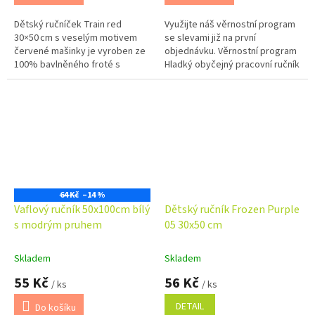
Dětský ručníček Train red
Využijte náš věrnostní program
30×50 cm s veselým motivem
se slevami již na první
červené mašinky je vyroben ze
objednávku. Věrnostní program
100% bavlněného froté s
Hladký obyčejný pracovní ručník
gramáží 400 g/m². Nabízí
je vyroben ze 100% bavlněné
výbornou savost, jemnost a
tkaniny keprové vazby.
praktické použití...
Gramáž...
64 Kč
–14 %
Vaflový ručník 50x100cm bílý
Dětský ručník Frozen Purple
s modrým pruhem
05 30x50 cm
Skladem
Skladem
55 Kč
56 Kč
/ ks
/ ks
DETAIL
Do košíku