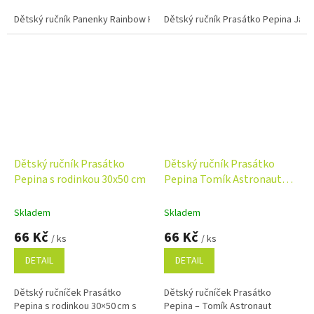
froté na rubu a 100% bavlna pro
strana, savé froté na rubu a
každodenní použití.
Dětský ručník Panenky Rainbow High Color Style 30x50 cm
100% bavlna.
Dětský ručník Prasátko Pepina Jako
Dětský ručník Prasátko
Dětský ručník Prasátko
Pepina s rodinkou 30x50 cm
Pepina Tomík Astronaut
30x50 cm
Skladem
Skladem
66 Kč
66 Kč
/ ks
/ ks
DETAIL
DETAIL
Dětský ručníček Prasátko
Dětský ručníček Prasátko
Pepina s rodinkou 30×50 cm s
Pepina – Tomík Astronaut