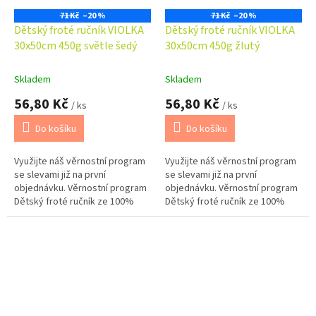
71 Kč
–20 %
71 Kč
–20 %
Dětský froté ručník VIOLKA
Dětský froté ručník VIOLKA
30x50cm 450g světle šedý
30x50cm 450g žlutý
Skladem
Skladem
56,80 Kč
56,80 Kč
/ ks
/ ks
Do košíku
Do košíku
Využijte náš věrnostní program
Využijte náš věrnostní program
se slevami již na první
se slevami již na první
objednávku. Věrnostní program
objednávku. Věrnostní program
Dětský froté ručník ze 100%
Dětský froté ručník ze 100%
bavlny o gramáži 450 g/m2 je
bavlny o gramáži 450 g/m2 je
měkký, příjemný na dotek a
měkký, příjemný na dotek a
dobře...
dobře...