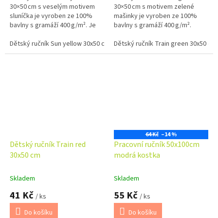
30×50 cm s veselým motivem
30×50 cm s motivem zelené
sluníčka je vyroben ze 100%
mašinky je vyroben ze 100%
bavlny s gramáží 400 g/m². Je
bavlny s gramáží 400 g/m².
měkký, savý a ideální pro
Nabízí výbornou savost,
každodenní použití doma, ve
Dětský ručník Sun yellow 30x50 cm
jemnost a praktické použití
Dětský ručník Train green 30x50 cm
školce i na...
doma, ve školce i...
64 Kč
–14 %
Dětský ručník Train red
Pracovní ručník 50x100cm
30x50 cm
modrá kostka
Skladem
Skladem
41 Kč
55 Kč
/ ks
/ ks
Do košíku
Do košíku