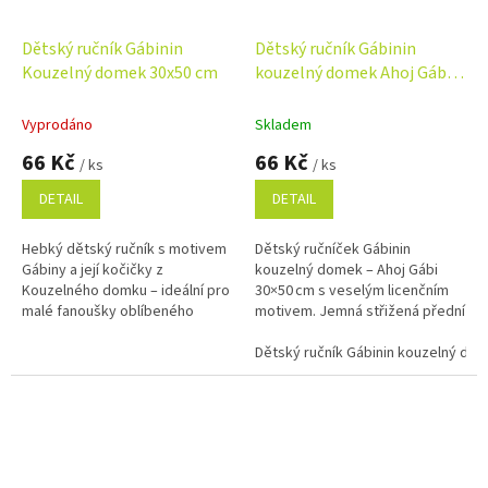
Dětský ručník Gábinin
Dětský ručník Gábinin
Kouzelný domek 30x50 cm
kouzelný domek Ahoj Gábi
30x50 cm
Vyprodáno
Skladem
66 Kč
66 Kč
/ ks
/ ks
DETAIL
DETAIL
Hebký dětský ručník s motivem
Dětský ručníček Gábinin
Gábiny a její kočičky z
kouzelný domek – Ahoj Gábi
Kouzelného domku – ideální pro
30×50 cm s veselým licenčním
malé fanoušky oblíbeného
motivem. Jemná střižená přední
seriálu.
strana, savé froté na rubu a
100% bavlna.
Dětský ručník Gábinin kouzelný do