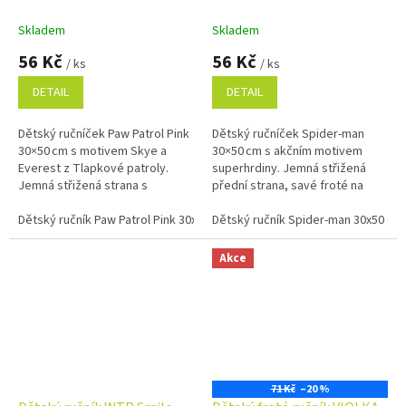
Skladem
Skladem
56 Kč
56 Kč
/ ks
/ ks
DETAIL
DETAIL
Dětský ručníček Paw Patrol Pink
Dětský ručníček Spider‑man
30×50 cm s motivem Skye a
30×50 cm s akčním motivem
Everest z Tlapkové patroly.
superhrdiny. Jemná střižená
Jemná střižená strana s
přední strana, savé froté na
potiskem, savé froté na rubu a
rubu, 100% bavlna, ideální do
100% bavlna.
Dětský ručník Paw Patrol Pink 30x50 cm
školy, školky i na cesty.
Dětský ručník Spider-man 30x50 cm
Akce
71 Kč
–20 %