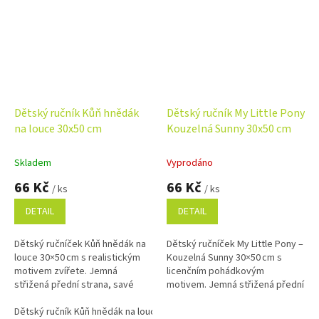
Dětský ručník Kůň hnědák
Dětský ručník My Little Pony
na louce 30x50 cm
Kouzelná Sunny 30x50 cm
Skladem
Vyprodáno
66 Kč
66 Kč
/ ks
/ ks
DETAIL
DETAIL
Dětský ručníček Kůň hnědák na
Dětský ručníček My Little Pony –
louce 30×50 cm s realistickým
Kouzelná Sunny 30×50 cm s
motivem zvířete. Jemná
licenčním pohádkovým
střižená přední strana, savé
motivem. Jemná střižená přední
froté na rubu a 100% bavlna.
strana, savé froté na rubu a
Dětský ručník Kůň hnědák na louce 30x50 cm
100% bavlna.