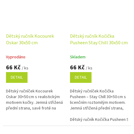
Dětský ručník Kocourek
Dětský ručník Kočička
Oskar 30x50 cm
Pusheen Stay Chill 30x50 cm
Vyprodáno
Skladem
66 Kč
66 Kč
/ ks
/ ks
DETAIL
DETAIL
Dětský ručníček Kocourek
Dětský ručníček Kočička
Oskar 30×50 cm s realistickým
Pusheen – Stay Chill 30×50 cm s
motivem kočky. Jemná střižená
licenčním roztomilým motivem.
přední strana, savé froté na
Jemná střižená přední strana,
rubu a 100% bavlna pro
savé froté na rubu a 100%
každodenní použití.
bavlna.
Dětský ručník Kočička Pusheen Stay