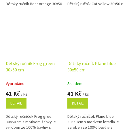
použití doma, ve školce i na
Dětský ručník Bear orange 30x50 cm
použití doma, ve školce i na
Dětský ručník Cat yellow 30x50 cm
Dětský ručník Bear pink 30x50 c
cestách.
cestách.
Dětský ručník Frog green
Dětský ručník Plane blue
30x50 cm
30x50 cm
Vyprodáno
Skladem
41 Kč
41 Kč
/ ks
/ ks
DETAIL
DETAIL
Dětský ručníček Frog green
Dětský ručníček Plane blue
30×50 cm s motivem žabky je
30×50 cm s motivem letadla je
vyroben ze 100% bavlny s
vyroben ze 100% bavlny s