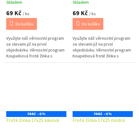
Skladem
Skladem
69 Kč
69 Kč
/ ks
/ ks
Do košíku
Do košíku
Využijte náš věrnostní program
Využijte náš věrnostní program
se slevami již na první
se slevami již na první
objednávku. Věrnostní program
objednávku. Věrnostní program
Koupelnová froté žínka s
Koupelnová froté žínka s
poutkem v jednobarevném
poutkem v jednobarevném
provedení ze savého froté
provedení ze savého froté
materiálu.
materiálu.
74 Kč
–6 %
74 Kč
–6 %
Froté žínka 17x25 kávová
Froté žínka 17x25 modrá