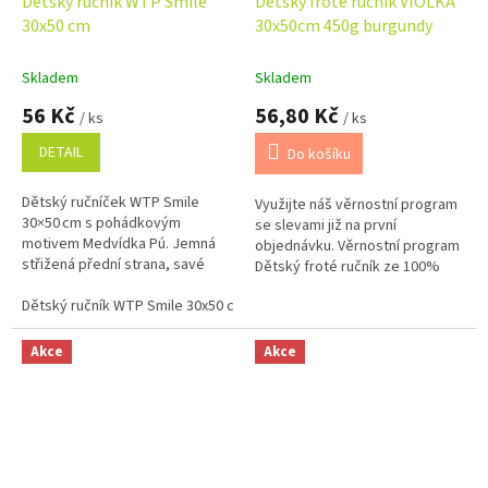
Dětský ručník WTP Smile
Dětský froté ručník VIOLKA
30x50 cm
30x50cm 450g burgundy
Skladem
Skladem
56 Kč
56,80 Kč
/ ks
/ ks
DETAIL
Do košíku
Dětský ručníček WTP Smile
Využijte náš věrnostní program
30×50 cm s pohádkovým
se slevami již na první
motivem Medvídka Pú. Jemná
objednávku. Věrnostní program
střižená přední strana, savé
Dětský froté ručník ze 100%
froté na rubu, 100% bavlna,
bavlny o gramáži 450 g/m2 je
ideální pro každodenní použití.
Dětský ručník WTP Smile 30x50 cm
měkký, příjemný na dotek a
dobře...
Akce
Akce