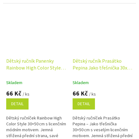
Dětský ručník Panenky
Dětský ručník Prasátko
Rainbow High Color Style
Pepina Jako třešnička 30x50
30x50 cm
cm
Skladem
Skladem
66 Kč
66 Kč
/ ks
/ ks
DETAIL
DETAIL
Dětský ručníček Rainbow High
Dětský ručníček Prasátko
Color Style 30×50 cm s licenčním
Pepina – Jako třešnička
módním motivem. Jemná
30×50 cm s veselým licenčním
střižená přední strana, savé
motivem. Jemná střižená přední