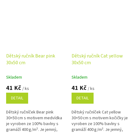
Dětský ručník Bear pink
Dětský ručník Cat yellow
30x50 cm
30x50 cm
Skladem
Skladem
41 Kč
41 Kč
/ ks
/ ks
DETAIL
DETAIL
Dětský ručníček Bear pink
Dětský ručníček Cat yellow
30×50 cm s motivem medvídka
30×50 cm s motivem kočičky je
je vyroben ze 100% bavlny s
vyroben ze 100% bavlny s
gramáží 400 g/m². Je jemný,
gramáží 400 g/m². Je jemný,
savý a ideální pro každodenní
savý a ideální pro každodenní