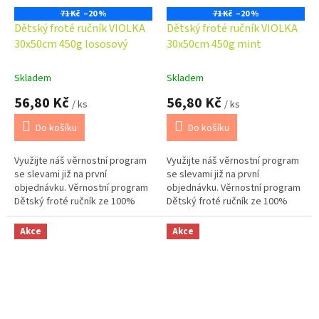
71 Kč
–20 %
71 Kč
–20 %
Dětský froté ručník VIOLKA
Dětský froté ručník VIOLKA
30x50cm 450g lososový
30x50cm 450g mint
Skladem
Skladem
56,80 Kč
56,80 Kč
/ ks
/ ks
Do košíku
Do košíku
Využijte náš věrnostní program
Využijte náš věrnostní program
se slevami již na první
se slevami již na první
objednávku. Věrnostní program
objednávku. Věrnostní program
Dětský froté ručník ze 100%
Dětský froté ručník ze 100%
bavlny o gramáži 450 g/m2 je
bavlny o gramáži 450 g/m2 je
měkký, příjemný na dotek a
měkký, příjemný na dotek a
Akce
Akce
dobře...
dobře...