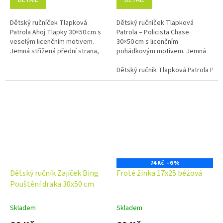
DETAIL
DETAIL
Dětský ručníček Tlapková
Dětský ručníček Tlapková
Patrola Ahoj Tlapky 30×50 cm s
Patrola – Policista Chase
veselým licenčním motivem.
30×50 cm s licenčním
Jemná střižená přední strana,
pohádkovým motivem. Jemná
savé froté na rubu a 100%
střižená přední strana, savé
bavlna.
froté na rubu a 100% bavlna.
Dětský ručník Tlapková Patrola Pol
74 Kč
–6 %
Dětský ručník Zajíček Bing
Froté žínka 17x25 béžová
Pouštění draka 30x50 cm
Skladem
Skladem