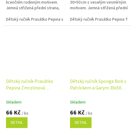
licenčním rodinným motivem.
30×50 cm s veselým vesmírným
Jemná střižená přední strana,
motivem. Jemná střižená přední
savé froté na rubu a 100%
strana, savé froté na rubu a
bavlna.
Dětský ručník Prasátko Pepina s rodinkou 30x50 cm
100% bavlna.
Dětský ručník Prasátko Pepina Tom
Dětský ručník Prasátko
Dětský ručník Sponge Bob s
Pepina Zmrzlinová
Patrickem a Garym 30x50
pyramida 30x50 cm
cm
Skladem
Skladem
66 Kč
66 Kč
/ ks
/ ks
DETAIL
DETAIL