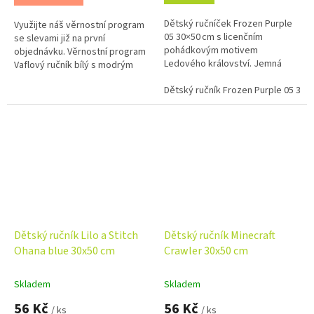
Dětský ručníček Frozen Purple
Využijte náš věrnostní program
05 30×50 cm s licenčním
se slevami již na první
pohádkovým motivem
objednávku. Věrnostní program
Ledového království. Jemná
Vaflový ručník bílý s modrým
střižená přední strana, savé
pruhem je určen pro
froté na rubu a 100% bavlna.
Dětský ručník Frozen Purple 05 30x
zdravitnictví. Je vyroben ze
100%...
Dětský ručník Lilo a Stitch
Dětský ručník Minecraft
Ohana blue 30x50 cm
Crawler 30x50 cm
Skladem
Skladem
56 Kč
56 Kč
/ ks
/ ks