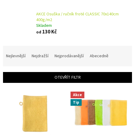
AKCE Osuška / ručník froté CLASSIC 70x140cm
400g/m2
Skladem
130 Kč
od
Ř
a
Nejlevnější
Nejdražší
Nejprodávanější
Abecedně
z
e
n
OTEVŘÍT FILTR
í
p
V
r
Akce
ý
o
Tip
p
d
i
u
s
k
p
t
r
ů