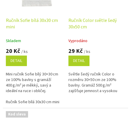
Ručník Sofie bílá 30x30 cm
Ručník Color světle šedý
mini
30x50 cm
Skladem
Vyprodáno
20 Kč
29 Kč
/ ks
/ ks
DETAIL
DETAIL
Mini ručník Sofie bílý 30×30 cm
Světle šedý ručník Color o
ze 100% bavlny s gramáží
rozměru 30×50 cm ze 100%
400 g/m² je měkký, savý a
bavlny. Gramáž 500 g/m²
ideální na ruce i obličej.
zajišťuje jemnost a vysokou
Praktický rozměr a poutko
savost – ideální pro každodenní
zajišťují univerzální využití doma
Ručník Sofie bílá 30x30 cm mini
použití i do provozů.
i na...
Kod sleva