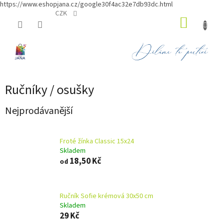
https://www.eshopjana.cz/google30f4ac32e7db93dc.html
Přejít
CZK
NÁKUP
na
obsah
KOŠÍK
Ručníky / osušky
Nejprodávanější
Froté žínka Classic 15x24
Skladem
18,50 Kč
od
Ručník Sofie krémová 30x50 cm
Skladem
29 Kč