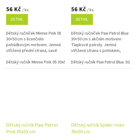
56 Kč
56 Kč
/ ks
/ ks
DETAIL
DETAIL
Dětský ručníček Minnie Pink 05
Dětský ručníček Paw Patrol Blue
30×50 cm s licenčním
30×50 cm s akčním motivem
pohádkovým motivem. Jemná
Tlapkové patroly. Jemná
střižená přední strana, savé
střižená strana s potiskem,
froté na rubu a 100% bavlna pro
savé froté na rubu a 100%
každodenní použití.
Dětský ručník Minnie Pink 05 30x50 cm
bavlna.
Dětský ručník Paw Patrol Blue 30x5
Dětský ručník Paw Patrol
Dětský ručník Spider-man
Pink 30x50 cm
30x50 cm