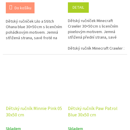
DETAIL
Do košíku
Dětský ručníček Minecraft
Dětský ručníček Lilo a Stitch
Crawler 30×50 cm s licenčním
Ohana blue 30×50 cm s licenčním
pixelovým motivem. Jemná
pohádkovým motivem. Jemná
střižená přední strana, savé
střižená strana, savé froté na
froté na rubu a 100% bavlna pro
rubu a 100% bavlna pro
každodenní použití.
Dětský ručník Minecraft Crawler 30
každodenní použití.
Dětský ručník Minnie Pink 05
Dětský ručník Paw Patrol
30x50 cm
Blue 30x50 cm
Skladem
Skladem