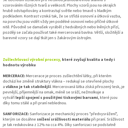
vzorováním různých tvarů a velikostí. Plochy vzorů jsou na okrajích
hrubě odstupňovány a kontrastují světle nebo tmavě s hladkým
podkladem. Kontrast vzniká tak, že se střídá osnovní a útková vazba,
na povrchu jsou vidět vždy jen podélné osnovní nebo příčné útkové
nitě. Původně se damašek vyráběl z hedvábných nebo lněných přízí,
později se začala používat také mercerovaná bavlna. Větší, složitější a
barevné vzory se dají tkát jen s žakárovým ústrojím.
Zušlechťovací výrobní procesy,
které zvyšují kvalitu a tedy i
hodnotu výrobku
MERCERACE:
Mercerace je proces zušlechtění látky, při kterém
dochází ke změně struktury vlákna – redukují se otevřené plochy
a
vlákno je tak stabilnější
. Mercerovaná látka získá přirozený lesk, je
pevnější, příjemnější na omak, méně se sráží, nežmolkuje a
vytváří
lepší spojení s použitými tiskovými barvami
, které jsou
díky tomu stálé a při praní neblednou.
SANFORIZACE:
Sanforizace je mechanický proces "předvysrážení",
kterým se dosáhne
snížení srážlivosti materiálu
při praní. Srážlivost
je tak redukována z 12% na cca 4%. Díky sanforizaci se podstatně