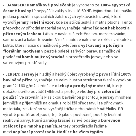
•
DAMAŠEK:
Damaškové povlečení:
je vyrobeno ze
100% egyptské
česané bavlny
té nejvyšší kvality v kvalitě 60 NE. Výjimečnost damašku
je dána použitím speciálních žakárových vytkávacích stavů, které
vytvoří
jemný reliéfní vzor
, kde se střídá lesklá a matná plocha. Tento
přepychový přírodní materiál se vyznačuje
mimořádnou hebkostí a
přirozeným leskem
. Látka je navíc zušlechtěna tzv. mercerováním,
sanforizací a kalandrováním. V naší nabídce naleznete exkluzivní kolekci
Lolita, která nabízí damaškové povlečení s
vytkávaným plošným
florálním motivem
v pestré paletě zářivých barev. Damaškové
povlečení
kombinujte výhradně
s prostěradly jersey nebo se
saténovými prostěradly.
•
JERSEY: Jersey
je hladký a hebký úplet vyrobený z
prvotřídní 100%
bavlněné příze
. Vyznačuje se velmi hustou strukturou tkaní a vysokou
gramáží 160 g/m2. Jedná se o
lehký a prodyšný materiál
, který
dokáže skvěle odvádět vlhkost a proto je vhodný pro
celoroční
použití
. Ve srovnání s klasickou bavlněnou plachtou je jersey mnohem
jemnější a příjemnější na omak. Pro bližší představu lze přirovnat k
materiálu, ze kterého se vyrábějí trička nebo pánské nátělníky. Při
výrobě prostěradel jsou (stejně jako u povlečení) použity kvalitní
reaktivní barvy, které zaručují krásné zářivé odstíny a
barevnou
stálost i po mnoha praních
.Jersey prostěradla řadíme
mezi
napínací prostěradla
.
Hodí se ke všem typům