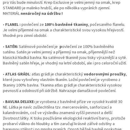
pro Vás bude minulostí. Krep Exclusive je velmi jemný na omak, krep
STANDARD je malinko hrubší, ale po několika vypráních zjemní.
MATERIÁL
nenáročný na údržbu !
•
FLANEL :
povlečení ze
100% bavlněné tkaniny
, počesaného flanelu.
Je velmi příjemné na omak a charakteristické svou vysokou hřejivostí.
Vhodné pro zimní období.
•
SATÉN:
Saténové povlečení je
p
ovlečení ze 100% bavlněného
saténu. Satén je velmi jemný a příjemný na omak, příjemnější než
klasická hladká bavlna. Na saténové tkanině jsou tisky výraznější a syté.
Bavlněný satén hřeje, je vhodný na letní období, ale i pro celoroční užití.
•
ATLAS GRÁDL
: atlas grádl je charakteristický
vodorovnými proužky
,
které jsou vytvořeny vlastním tkaním. Ložní povlečení je vyrobeno z
tkaniny 100% bavlna. Tkanina atlas grádl je charakteristická vysokou
pevností a odolností při údržbě. Nahrazuje damaškové povlečení.
•
BAVLNA DELUXE:
je vyrobena z bavlněné příze ve vysoké kvalitě 30
NE. Látka je navíc zušlechtěna tzv. mercerováním, sanforizací a
kalandrováním, což ve výsledku znamená vyšší pevnost a delší
životnost látky. K tisku používáme ekologické reaktivní barvy, protože
probarví vlákno do hloubky a tím zaručují krásné zářivé odstíny a
barevnou stálost i po mnoha praních. Oproti běžné bavlně poskytuje