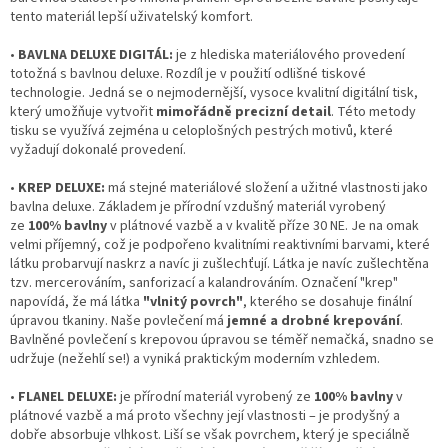
tento materiál lepší uživatelský komfort.
•
BAVLNA DELUXE DIGITÁL:
je z hlediska materiálového provedení
totožná s bavlnou deluxe. Rozdíl je v použití odlišné tiskové
technologie. Jedná se o nejmodernější, vysoce kvalitní digitální tisk,
který umožňuje vytvořit
mimořádně precizní detail
. Této metody
tisku se využívá zejména u celoplošných pestrých motivů, které
vyžadují dokonalé provedení.
•
KREP DELUXE:
má stejné materiálové složení a užitné vlastnosti jako
bavlna deluxe. Základem je přírodní vzdušný materiál vyrobený
ze
100% bavlny
v plátnové vazbě a v kvalitě příze 30 NE. Je na omak
velmi příjemný, což je podpořeno kvalitními reaktivními barvami, které
látku probarvují naskrz a navíc ji zušlechťují. Látka je navíc zušlechtěna
tzv. mercerováním, sanforizací a kalandrováním. Označení "krep"
napovídá, že má látka
"vlnitý povrch"
, kterého se dosahuje finální
úpravou tkaniny. Naše povlečení má
jemné a drobné krepování
.
Bavlněné povlečení s krepovou úpravou se téměř nemačká, snadno se
udržuje (nežehlí se!) a vyniká praktickým moderním vzhledem.
•
FLANEL DELUXE:
je přírodní materiál vyrobený ze
100% bavlny
v
plátnové vazbě a má proto všechny její vlastnosti – je prodyšný a
dobře absorbuje vlhkost. Liší se však povrchem, který je speciálně