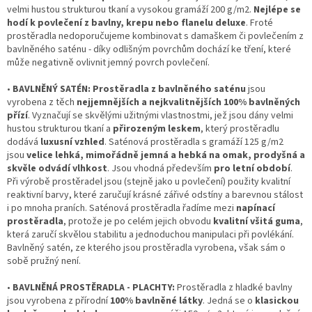
velmi hustou strukturou tkaní a vysokou gramáží 200 g/m2.
Nejlépe se
hodí k povlečení z bavlny, krepu nebo flanelu deluxe
. Froté
prostěradla nedoporučujeme kombinovat s damaškem či povlečením z
bavlněného saténu - díky odlišným povrchům dochází ke tření, které
může negativně ovlivnit jemný povrch povlečení.
•
BAVLNĚNÝ SATÉN: Prostěradla z bavlněného saténu
jsou
vyrobena z těch
nejjemnějších a nejkvalitnějších 100% bavlněných
přízí
. Vyznačují se skvělými užitnými vlastnostmi, jež jsou dány velmi
hustou strukturou tkaní a
přirozeným leskem
, který prostěradlu
dodává
luxusní vzhled
. Saténová prostěradla s gramáží 125 g/m2
jsou
velice lehká, mimořádně jemná a hebká na omak, prodyšná a
skvěle odvádí vlhkost
. Jsou vhodná především
pro letní období
.
Při výrobě prostěradel jsou (stejně jako u povlečení) použity kvalitní
reaktivní barvy, které zaručují krásné zářivé odstíny a barevnou stálost
i po mnoha praních. Saténová prostěradla řadíme mezi
napínací
prostěradla
, protože je po celém jejich obvodu
kvalitní všitá guma
,
která zaručí skvělou stabilitu a jednoduchou manipulaci při povlékání.
Bavlněný satén, ze kterého jsou prostěradla vyrobena, však sám o
sobě pružný není.
•
BAVLNĚNÁ PROSTĚRADLA - PLACHTY:
Prostěradla z hladké bavlny
jsou vyrobena z přírodní
100% bavlněné látky
. Jedná se o
klasickou