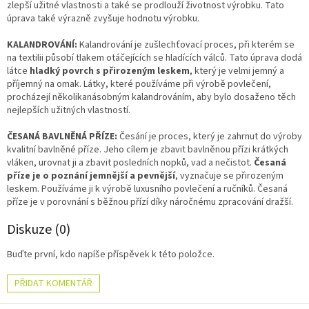
zlepší užitné vlastnosti a také se prodlouží životnost výrobku. Tato
úprava také výrazně zvyšuje hodnotu výrobku.
KALANDROVÁNÍ:
Kalandrování je zušlechťovací proces, při kterém se
na textilii působí tlakem otáčejících se hladících válců. Tato úprava dodá
látce
hladký povrch s přirozeným leskem
, který je velmi jemný a
příjemný na omak. Látky, které používáme při výrobě povlečení,
procházejí několikanásobným kalandrováním, aby bylo dosaženo těch
nejlepších užitných vlastností.
ČESANÁ BAVLNĚNÁ PŘÍZE:
Česání je proces, který je zahrnut do výroby
kvalitní bavlněné příze. Jeho cílem je zbavit bavlněnou přízi krátkých
vláken, urovnat ji a zbavit posledních nopků, vad a nečistot.
Česaná
příze je o poznání jemnější a pevnější
, vyznačuje se přirozeným
leskem. Používáme ji k výrobě luxusního povlečení a ručníků. Česaná
příze je v porovnání s běžnou přízí díky náročnému zpracování dražší.
Diskuze (0)
Buďte první, kdo napíše příspěvek k této položce.
PŘIDAT KOMENTÁŘ