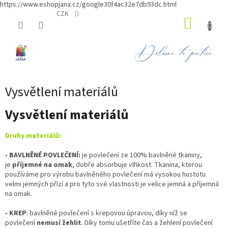
https://www.eshopjana.cz/google30f4ac32e7db93dc.html
Přejít
CZK
NÁKUP
na
obsah
KOŠÍK
Vysvětlení materiálů
Vysvětlení materiálů
Druhy materiálů:
•
BAVLNĚNÉ POVLEČENÍ:
je
povlečení ze 100% bavlněné tkaniny,
je
příjemné na omak
, dobře absorbuje vlhkost. Tkanina, kterou
používáme pro výrobu bavlněného povlečení má vysokou hustotu
velmi jemných přízí a pro tyto své vlastnosti je velice jemná a příjemná
na omak.
•
KREP
: bavlněné povlečení s krepovou úpravou, díky níž se
povlečení
nemusí žehlit
. Díky tomu ušetříte čas a žehlení povlečení