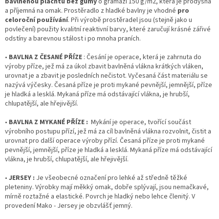
bavlněnou plachtu bez gumy
o gramáži 150 g/m2, která je prodyšná
a příjemná na omak. Prostěradlo z hladké bavlny je vhodné
pro
celoroční používání
. Při výrobě prostěradel jsou (stejně jako u
povlečení) použity kvalitní reaktivní barvy, které zaručují krásné zářivé
odstíny a barevnou stálost i po mnoha praních.
•
BAVLNA Z ČESANÉ PŘÍZE
: Česání je operace, která je zahrnuta do
výroby příze, jež má za úkol zbavit bavlněná vlákna krátkých vláken,
urovnat je a zbavit je posledních nečistot. Vyčesaná část materiálu se
nazývá výčesky. Česaná příze je proti mykané pevnější, jemnější, příze
je hladká a lesklá. Mykaná příze má odstávající vlákna, je hrubší,
chlupatější, ale hřejivější.
•
BAVLNA Z MYKANÉ PŘÍZE :
Mykání je operace, tvořící součást
výrobního postupu přízí, jež má za cíl bavlněná vlákna rozvolnit, čistit a
urovnat pro další operace výroby přízí. Česaná příze je proti mykané
pevnější, jemnější, příze je hladká a lesklá. Mykaná příze má odstávající
vlákna, je hrubší, chlupatější, ale hřejivější.
•
JERSEY :
Je všeobecné označení pro lehké až středně těžké
pleteniny. Výrobky mají měkký omak, dobře splývají, jsou nemačkavé,
mírně roztažné a elastické. Povrch je hladký nebo lehce členitý. V
provedení Mako - Jersey je obzvlášť jemný.