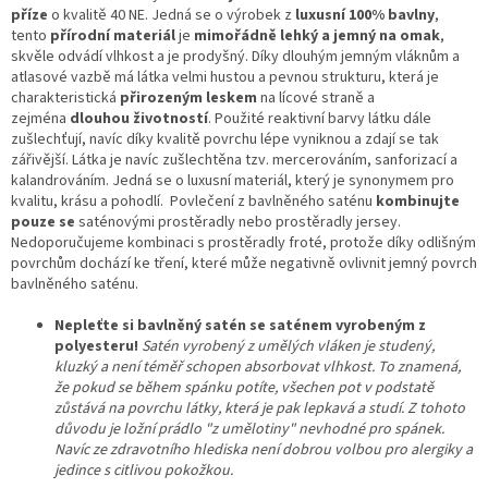
příze
o kvalitě 40 NE. Jedná se o výrobek z
luxusní 100% bavlny
,
tento
přírodní materiál
je
mimořádně lehký a jemný na omak
,
skvěle odvádí vlhkost a je prodyšný. Díky dlouhým jemným vláknům a
atlasové vazbě má látka velmi hustou a pevnou strukturu, která je
charakteristická
přirozeným leskem
na lícové straně a
zejména
dlouhou životností
. Použité reaktivní barvy látku dále
zušlechťují, navíc díky kvalitě povrchu lépe vyniknou a zdají se tak
zářivější. Látka je navíc zušlechtěna tzv. mercerováním, sanforizací a
kalandrováním. Jedná se o luxusní materiál, který je synonymem pro
kvalitu, krásu a pohodlí. Povlečení z bavlněného saténu
kombinujte
pouze se
saténovými prostěradly nebo prostěradly jersey.
Nedoporučujeme kombinaci s prostěradly froté, protože díky odlišným
povrchům dochází ke tření, které může negativně ovlivnit jemný povrch
bavlněného saténu.
Nepleťte si bavlněný satén se saténem vyrobeným z
polyesteru!
Satén vyrobený z umělých vláken je studený,
kluzký a není téměř schopen absorbovat vlhkost. To znamená,
že pokud se během spánku potíte, všechen pot v podstatě
zůstává na povrchu látky, která je pak lepkavá a studí. Z tohoto
důvodu je ložní prádlo "z umělotiny" nevhodné pro spánek.
Navíc ze zdravotního hlediska není dobrou volbou pro alergiky a
jedince s citlivou pokožkou.