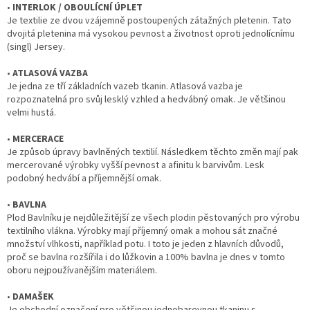
•
INTERLOK / OBOULÍCNÍ ÚPLET
Je textilie ze dvou vzájemně postoupených zátažných pletenin. Tato
dvojitá pletenina má vysokou pevnost a životnost oproti jednolícnímu
(singl) Jersey.
•
ATLASOVÁ VAZBA
Je jedna ze tří základních vazeb tkanin. Atlasová vazba je
rozpoznatelná pro svůj lesklý vzhled a hedvábný omak. Je většinou
velmi hustá.
•
MERCERACE
Je způsob úpravy bavlněných textilií. Následkem těchto změn mají pak
mercerované výrobky vyšší pevnost a afinitu k barvivům. Lesk
podobný hedvábí a příjemnější omak.
•
BAVLNA
Plod Bavlníku je nejdůležitější ze všech plodin pěstovaných pro výrobu
textilního vlákna. Výrobky mají příjemný omak a mohou sát značné
množství vlhkosti, například potu. I toto je jeden z hlavních důvodů,
proč se bavlna rozšířila i do lůžkovin a 100% bavlna je dnes v tomto
oboru nejpoužívanějším materiálem.
•
DAMAŠEK
Je obchodní označení pro většinou jednobarevnou tkaninu s