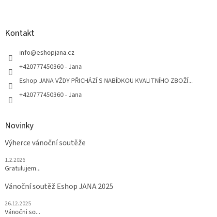
Z
á
p
a
Kontakt
t
í
info
@
eshopjana.cz
+420777450360 - Jana
Eshop JANA VŽDY PŘICHÁZÍ S NABÍDKOU KVALITNÍHO ZBOŽÍ...
+420777450360 - Jana
Novinky
Výherce vánoční soutěže
1.2.2026
Gratulujem...
Vánoční soutěž Eshop JANA 2025
26.12.2025
Vánoční so...