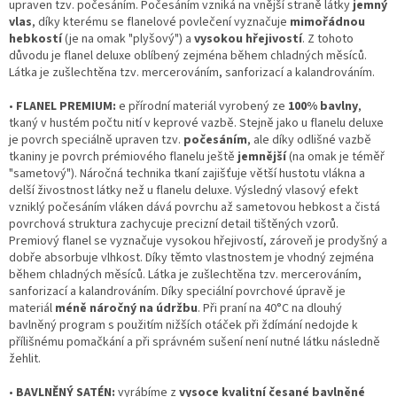
upraven tzv. počesáním. Počesáním vzniká na vnější straně látky
jemný
vlas
, díky kterému se flanelové povlečení vyznačuje
mimořádnou
hebkostí
(je na omak "plyšový") a
vysokou hřejivostí
. Z tohoto
důvodu je flanel deluxe oblíbený zejména během chladných měsíců.
Látka je zušlechtěna tzv. mercerováním, sanforizací a kalandrováním.
•
FLANEL PREMIUM:
e přírodní materiál vyrobený ze
100% bavlny
,
tkaný v hustém počtu nití v keprové vazbě. Stejně jako u flanelu deluxe
je povrch speciálně upraven tzv.
počesáním
, ale díky odlišné vazbě
tkaniny je povrch prémiového flanelu ještě
jemnější
(na omak je téměř
"sametový"). Náročná technika tkaní zajišťuje větší hustotu vlákna a
delší živostnost látky než u flanelu deluxe. Výsledný vlasový efekt
vzniklý počesáním vláken dává povrchu až sametovou hebkost a čistá
povrchová struktura zachycuje precizní detail tištěných vzorů.
Premiový flanel se vyznačuje vysokou hřejivostí, zároveň je prodyšný a
dobře absorbuje vlhkost. Díky těmto vlastnostem je vhodný zejména
během chladných měsíců. Látka je zušlechtěna tzv. mercerováním,
sanforizací a kalandrováním. Díky speciální povrchové úpravě je
materiál
méně náročný na údržbu
. Při praní na 40°C na dlouhý
bavlněný program s použitím nižších otáček při ždímání nedojde k
přílišnému pomačkání a při správném sušení není nutné látku následně
žehlit.
•
BAVLNĚNÝ SATÉN:
vyrábíme z
vysoce kvalitní česané bavlněné