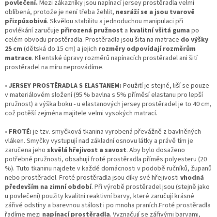
povlečení.
Mezi zákazníky jsou napínací jersey prostěradla velmi
oblíbená, protože je není třeba žehlit,
nesráží se a jsou tvarově
přizpůsobivá
. Skvělou stabilitu a jednoduchou manipulaci při
povlékání zaručuje
přirozená pružnost
a
kvalitní všitá guma
po
celém obvodu prostěradla. Prostěradla jsou šita na matrace
do výšky
25 cm
(dětská do 15 cm) a jejich
rozměry odpovídají rozměrům
matrace
. Klientské úpravy rozměrů napínacích prostěradel ani šití
prostěradel na míru neprovádíme.
•
JERSEY PROSTĚRADLA S ELASTANEM:
Použití je stejné, liší se pouze
v materiálovém složení (95 % bavlna s 5% příměsí elastanu pro lepší
pružnost) a výška boku - u elastanových jersey prostěradel je to 40 cm,
což potěší zejména majitele velmi vysokých matrací.
•
FROTÉ:
je tzv. smyčková tkanina vyrobená převážně z bavlněných
vláken. Smyčky vystupují nad základní osnovu látky a právě tím je
zaručena jeho
skvělá hřejivost a savost
. Aby bylo dosaženo
potřebné pružnosti, obsahují froté prostěradla příměs polyesteru (20
%). Tuto tkaninu najdete v každé domácnosti v podobě ručníků, županů
nebo prostěradel. Froté prostěradla jsou díky své hřejivosti
vhodná
především na zimní období
. Při výrobě prostěradel jsou (stejně jako
u povlečení) použity kvalitní reaktivní barvy, které zaručují krásné
zářivé odstíny a barevnou stálost i po mnoha praních.Froté prostěradla
řadíme mezi
napínací prostěradla
. Vyznačují se zářivými barvami,