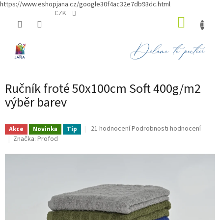
https://www.eshopjana.cz/google30f4ac32e7db93dc.html
Přejít
CZK
NÁKUP
na
obsah
KOŠÍK
Ručník froté 50x100cm Soft 400g/m2
výběr barev
Průměrné
21 hodnocení
Podrobnosti hodnocení
Akce
Novinka
Tip
hodnocení
Značka:
Profod
produktu
je
4,9
z
5
hvězdiček.