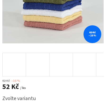
62 Kč
–16 %
62 Kč
–16 %
52 Kč
/ ks
Měrná
Zvolte variantu
cena: