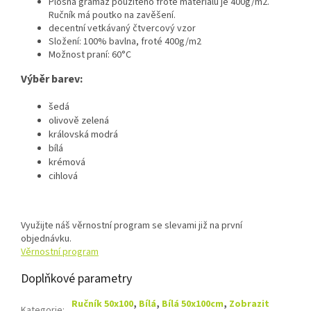
Plošná gramáž použitého froté materiálu je 400g/m2.
Ručník má poutko na zavěšení.
decentní vetkávaný čtvercový vzor
Složení: 100% bavlna, froté 400g/m2
Možnost praní: 60°C
Výběr barev:
šedá
olivově zelená
královská modrá
bílá
krémová
cihlová
Využijte náš věrnostní program se slevami již na první
objednávku.
Věrnostní program
Doplňkové parametry
Ručník 50x100
,
Bílá
,
Bílá 50x100cm
,
Zobrazit
Kategorie
: