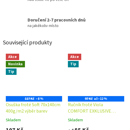
Doručení 2-7 pracovních dnů
na jakékoliv místo
Související produkty
Akce
Akce
Novinka
Tip
Tip
117 Kč
–8 %
97 Kč
až
–12 %
Osuška froté Soft 70x140cm
Ručník froté Viola
400g/m2 výběr barev
COMFORT EXKLUSIVE
50x100 cm 500 g/m2
Skladem
Skladem
Průměrné
Průměrné
hodnocení
hodnocení