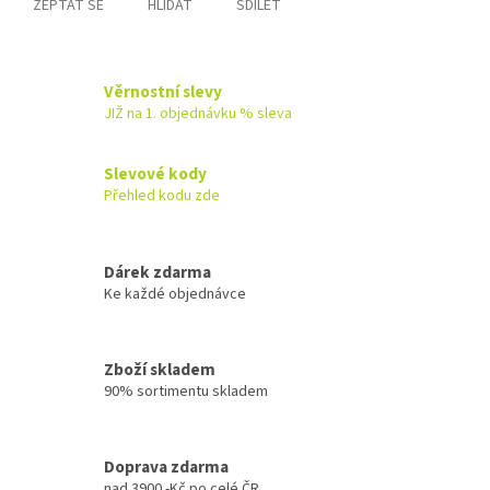
ZEPTAT SE
HLÍDAT
SDÍLET
Věrnostní slevy
JIŽ na 1. objednávku % sleva
Slevové kody
Přehled kodu zde
Dárek zdarma
Ke každé objednávce
Zboží skladem
90% sortimentu skladem
Doprava zdarma
nad 3900.-Kč po celé ČR