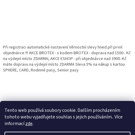
Při registraci automatické nastavení Věrnostní slevy hned při první
objednávce !!! AKCE BROTEX - s kodem BROTEX - doprava nad 1500.- Kč
na výdejní místo ZDARMA; AKCE ESHOP - při objednávce nad 3900.-Kč
máte dopravu na výdejní místo ZDARMA Sleva 5% na nákup s kartou
SPHERE, CARD, Rodinné pasy, Senior pasy
Tento web používá soubory cookie. Dalším procházením
tohoto webu vyjadřujete souhlas s jejich používáním.. Více
informací
zde
.
Vytvořil Shoptet