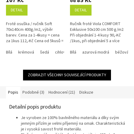
107 Kč
85 Kč
od
produktu
produktu
je
je
DETAIL
DETAIL
5,0
4,9
z
z
Froté osuška / ručník Soft
Ručník froté Viola COMFORT
5
5
70x140cm 400g/m2, výběr
Exklusive 50x100 cm 500 g/m2
hvězdiček.
hvězdiček.
barev. Cena za 1-4kusy = cena
Při objednání 1-4 kusy 90,-Kč
za 1kus 112,-Kč Cena od 5kusů =
/1kus, při objednání 5 a více
cena za1kus 107,-Kč Využijte
kusů 85,-Kč /1kus Bílá, krémová,
náš věrnostní...
Bílá
krémová
šedá
cihlová
béžová a...
Bílá
královská modrá
azurová modrá
olivově zelen
béžová
ZOBRAZIT VŠECHNY SOUVISEJÍCÍ PRODUKTY
Popis
Podobné (3)
Hodnocení (21)
Diskuze
Detailní popis produktu
Je vyroben ze 100% bavlněného materiálu a díky svým
jemným přízím je velmi příjemný na omak. Charakteristická
je i vysoká savost froté materiálu.