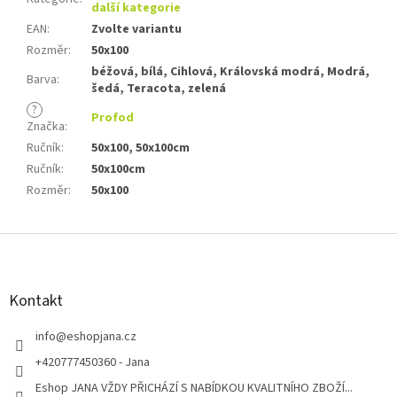
další kategorie
EAN
:
Zvolte variantu
Rozměr
:
50x100
béžová, bílá, Cihlová, Královská modrá, Modrá,
Barva
:
šedá, Teracota, zelená
?
Profod
Značka
:
Ručník
:
50x100, 50x100cm
Ručník
:
50x100cm
Rozměr
:
50x100
Z
á
p
a
Kontakt
t
í
info
@
eshopjana.cz
+420777450360 - Jana
Eshop JANA VŽDY PŘICHÁZÍ S NABÍDKOU KVALITNÍHO ZBOŽÍ...