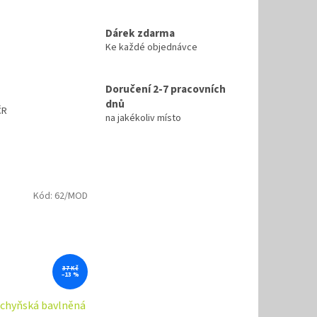
Dárek zdarma
Ke každé objednávce
Doručení 2-7 pracovních
dnů
ČR
na jakékoliv místo
Kód:
62/MOD
37 Kč
–13 %
uchyňská bavlněná