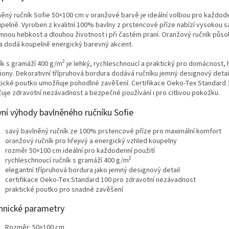
něný ručník Sofie 50×100 cm v oranžové barvě je ideální volbou pro každode
upelně. Vyroben z kvalitní 100% bavlny z prstencové příze nabízí vysokou s
emnou hebkost a dlouhou životnost i při častém praní. Oranžový ručník působ
 a dodá koupelně energický barevný akcent.
2
ík s gramáží 400 g/m
je lehký, rychleschnoucí a praktický pro domácnost, h
iony. Dekorativní třípruhová bordura dodává ručníku jemný designový detai
tické poutko umožňuje pohodlné zavěšení. Certifikace Oeko-Tex Standard 
čuje zdravotní nezávadnost a bezpečné používání i pro citlivou pokožku.
vní výhody bavlněného ručníku Sofie
savý bavlněný ručník ze 100% prstencové příze pro maximální komfort
oranžový ručník pro hřejivý a energický vzhled koupelny
rozměr 50×100 cm ideální pro každodenní použití
2
rychleschnoucí ručník s gramáží 400 g/m
elegantní třípruhová bordura jako jemný designový detail
certifikace Oeko-Tex Standard 100 pro zdravotní nezávadnost
praktické poutko pro snadné zavěšení
hnické parametry
Rozměr: 50×100 cm