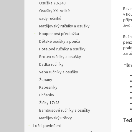
Osuška 70x140
Bavl
Osušky XXL velké
v ko
sady ručníků
příj
živě
Matějovský ručníky a osušky
Koupelnová předložka
Ručn
Dětské osušky a ponča
penz
prak
Hotelové ručníky a osušky
zaru
Brotex ručníky a osušky
Hla
Dadka ručníky
Veba ručníky a osušky
Župany
Kapesníky
Chňapky
Žíňky 17x25
Bambusové ručníky a osušky
Matějovský utěrky
Tec
Ložní povlečení