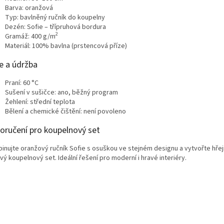
Barva: oranžová
Typ: bavlněný ručník do koupelny
Dezén: Sofie – třípruhová bordura
2
Gramáž: 400 g/m
Materiál: 100% bavlna (prstencová příze)
e a údržba
Praní: 60 °C
Sušení v sušičce: ano, běžný program
Žehlení: střední teplota
Bělení a chemické čištění: není povoleno
oručení pro koupelnový set
inujte oranžový ručník Sofie s osuškou ve stejném designu a vytvořte hřej
vý koupelnový set. Ideální řešení pro moderní i hravé interiéry.