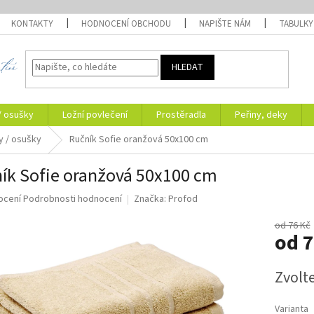
KONTAKTY
HODNOCENÍ OBCHODU
NAPIŠTE NÁM
TABULKY
HLEDAT
/ osušky
Ložní povlečení
Prostěradla
Peřiny, deky
y / osušky
Ručník Sofie oranžová 50x100 cm
ík Sofie oranžová 50x100 cm
né
ocení
Podrobnosti hodnocení
Značka:
Profod
ní
u
od 76 Kč
od
7
Měrná
Zvolt
cena:
ek.
Varianta