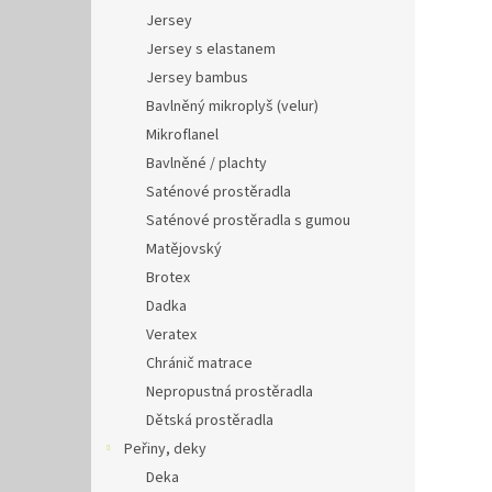
Jersey
Jersey s elastanem
Jersey bambus
Bavlněný mikroplyš (velur)
Mikroflanel
Bavlněné / plachty
Saténové prostěradla
Saténové prostěradla s gumou
Matějovský
Brotex
Dadka
Veratex
Chránič matrace
Nepropustná prostěradla
Dětská prostěradla
Peřiny, deky
Deka