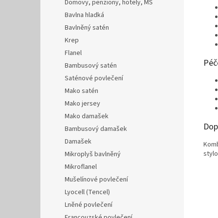
Domovy, penziony, hotely, MŠ
Bavlna hladká
Bavlněný satén
Krep
Flanel
Péč
Bambusový satén
Saténové povlečení
Mako satén
Mako jersey
Mako damašek
Dop
Bambusový damašek
Damašek
Komb
stylo
Mikroplyš bavlněný
Mikroflanel
Mušelínové povlečení
Lyocell (Tencel)
Lněné povlečení
Francouzské povlečení