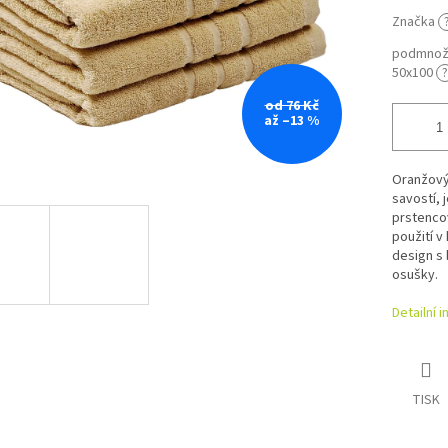
Značka
podmnožs
50x100
?
od 76 Kč
až –13 %
Oranžový
savostí, 
prstencov
použití v
design s 
osušky.
Detailní 
TISK