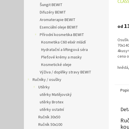
CLASS
Šungit BEWIT
400g
Difuzéry BEWIT
Průmě
hodno
Aromaterapie BEWIT
produ
1
od
Esenciální oleje BEWIT
je
Přírodní kosmetika BEWIT
4,9
Osuška
z
Kosmetika C60 elixír mládí
70x140
5
Hydratační a liftingová séra
4kusy=
hvězdi
cena 
Pleťové krémy a masky
140,-K
Kosmetické oleje
a žlutá
hnědá,
Výživa / doplňky stravy BEWIT
Ručníky / osušky
Utěrky
Popi
utěrky Matějovský
utěrky Brotex
Det
utěrky ostatní
Ručník 30x50
Ruč
Ručník 50x100
kou