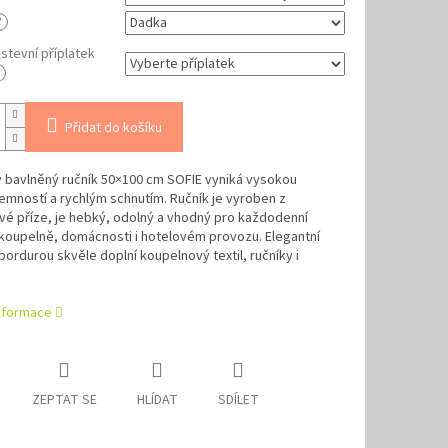
?
tevní příplatek
Přidat do košíku
 bavlněný ručník 50×100 cm SOFIE vyniká vysokou
jemností a rychlým schnutím. Ručník je vyroben z
é příze, je hebký, odolný a vhodný pro každodenní
 koupelně, domácnosti i hotelovém provozu. Elegantní
bordurou skvěle doplní koupelnový textil, ručníky i
informace
ZEPTAT SE
HLÍDAT
SDÍLET