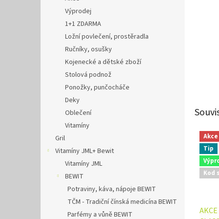
Výprodej
1+1 ZDARMA
Ložní povlečení, prostěradla
Ručníky, osušky
Kojenecké a dětské zboží
Stolová podnož
Ponožky, punčocháče
Deky
Souvi
Oblečení
Vitamíny
Akce
Gril
Tip
Vitamíny JML+ Bewit
Výpr
Vitamíny JML
Kod 
BEWIT
Potraviny, káva, nápoje BEWIT
TČM - Tradiční čínská medicína BEWIT
AKCE 
Parfémy a vůně BEWIT