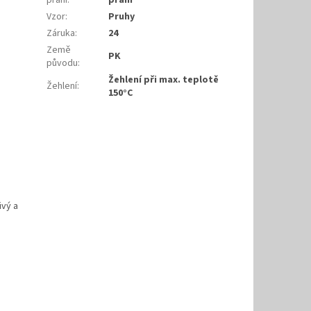
praní
:
praní
Vzor
:
Pruhy
Záruka
:
24
Země
PK
původu
:
Žehlení při max. teplotě
Žehlení
:
150°C
ivý a