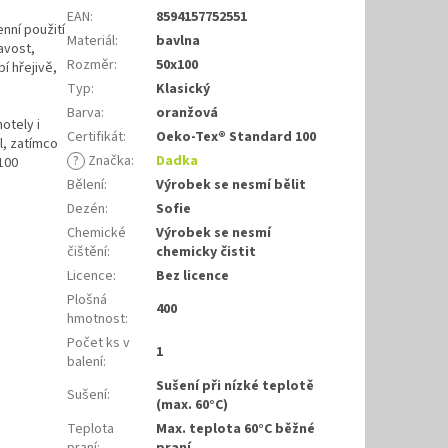
EAN
:
8594157752551
nní použití
Materiál
:
bavlna
avost,
Rozměr
:
50x100
í hřejivě,
Typ
:
Klasický
Barva
:
oranžová
otely i
Certifikát
:
Oeko-Tex® Standard 100
l, zatímco
?
Značka
:
Dadka
100
Bělení
:
Výrobek se nesmí bělit
Dezén
:
Sofie
Chemické
Výrobek se nesmí
čištění
:
chemicky čistit
Licence
:
Bez licence
Plošná
400
hmotnost
:
Počet ks v
1
balení
:
Sušení při nízké teplotě
Sušení
:
(max. 60°C)
Teplota
Max. teplota 60°C běžné