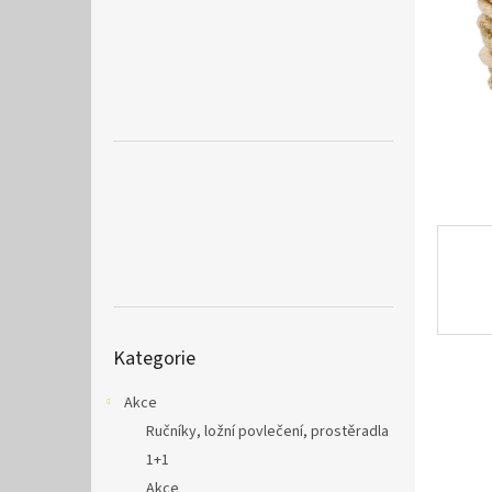
a
n
e
l
Přeskočit
Kategorie
kategorie
Akce
Ručníky, ložní povlečení, prostěradla
1+1
Akce