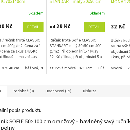
IC 70x140cm
STANDART malý 30x50 cm
MONA 22
/m2
400 g/m2
Skladem
Skladem
rné
Průměrné
Průměrné
cení
hodnocení
hodnocení
ktu
produktu
produktu
30 Kč
29 Kč
32 Kč
od
DETAIL
DETAIL
je
je
4,7
4,9
 / ručník froté CLASSIC
Ručník froté Sofie CLASSIC
Utěrka kuc
z
z
 cm 400g/m2. Cena za 1-
STANDART malý 30x50 cm 400
MONA výběr
5
5
 cena za 1kus 148,-Kč,
g/m2 Při objednání 1-4 kusy
objednání 1
ček.
hvězdiček.
hvězdiček.
od 5kusů=cena za1kus
32.-Kč / 1kus, při objednání 5 a
1kus, při o
č Bílá, krémová, béžová
více kusů 30.-Kč / 1kus Bílá,
kusů 37.-K
 barva od 135.-Kč ,...
krémová, béžová a žlutá...
 70x140 cm
béžová, 70x140 cm
azurová modrá 30x50 cm
černá, 70x140 cm
Bílá 30x50 cm
červená, 70x140 
náš věrnost
Modrá
ž
Z
s
Podobné (3)
Hodnocení (15)
Diskuze
ailní popis produktu
ník SOFIE 50×100 cm oranžový – bavlněný savý ruční
pelny