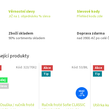
Věrnostní slevy
Slevové kody
JIŽ na 1. objednávku % sleva
Přehled kodu zde
Zboží skladem
Doprava zdarma
90% sortimentu skladem
nad 3900.-Kč po celé 
sející produkty
Kód:
323/70X2
Kód:
53/BIL
Akce
Akce
Tip
Tip
odej
sleva
35 Kč
až
–17 %
Osuška / ručník froté
Ručník froté Sofie CLASSIC
Utěrka k