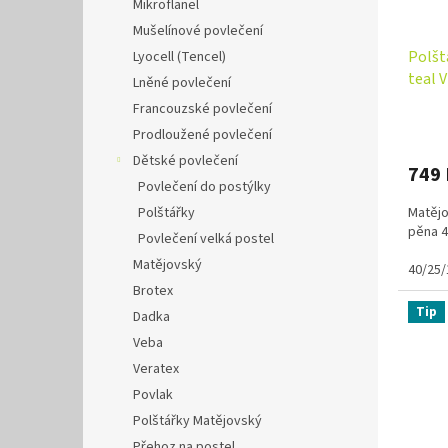
Mikroflanel
Mušelínové povlečení
Polšt
Lyocell (Tencel)
teal 
Lněné povlečení
Francouzské povlečení
Prodloužené povlečení
Dětské povlečení
749
Povlečení do postýlky
Polštářky
Matějo
pěna 4
Povlečení velká postel
Matějovský
40/25/
Brotex
Tip
Dadka
Veba
Veratex
Povlak
Polštářky Matějovský
Přehoz na postel