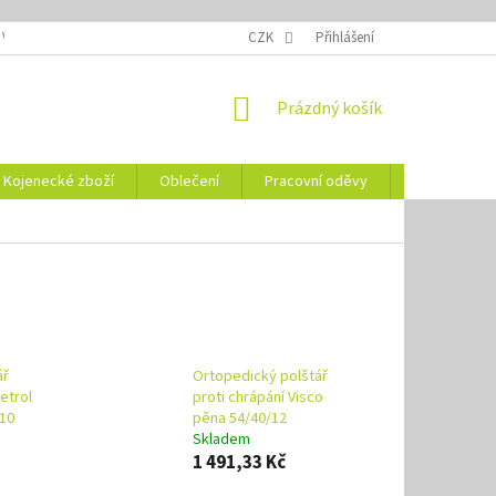
 VELIKOSTÍ
OZNAČENÍ DEN
NÁVODY NA ÚDRŽBU
CZK
Přihlášení
VYSVĚTLENÍ
NÁKUPNÍ
Prázdný košík
KOŠÍK
Kojenecké zboží
Oblečení
Pracovní oděvy
Vše pro HO
ář
Ortopedický polštář
etrol
proti chrápání Visco
/10
pěna 54/40/12
Skladem
1 491,33 Kč