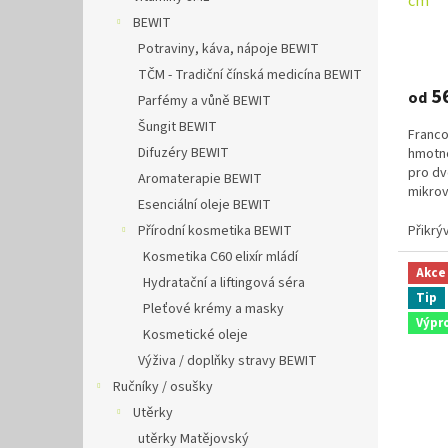
cm
BEWIT
Průmě
Potraviny, káva, nápoje BEWIT
hodno
TČM - Tradiční čínská medicína BEWIT
produ
5
od
Parfémy a vůně BEWIT
je
5,0
Šungit BEWIT
Franco
z
Difuzéry BEWIT
hmotno
5
pro dv
hvězdi
Aromaterapie BEWIT
mikrov
Esenciální oleje BEWIT
dutého
Přírodní kosmetika BEWIT
Přikrý
Kosmetika C60 elixír mládí
Akce
Hydratační a liftingová séra
Tip
Pleťové krémy a masky
Výpr
Kosmetické oleje
Výživa / doplňky stravy BEWIT
Ručníky / osušky
Utěrky
utěrky Matějovský