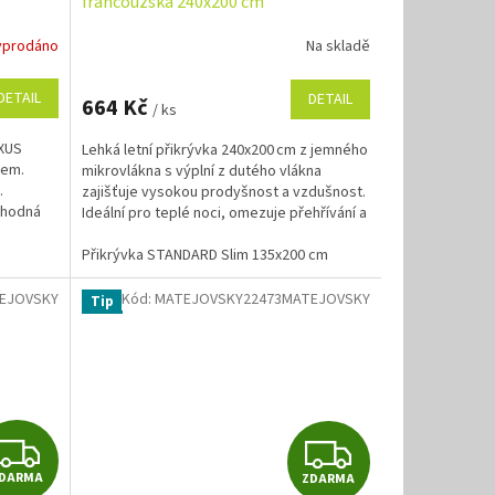
francouzská 240x200 cm
yprodáno
Na skladě
DETAIL
DETAIL
664 Kč
/ ks
UXUS
Lehká letní přikrývka 240x200 cm z jemného
nem.
mikrovlákna s výplní z dutého vlákna
.
zajišťuje vysokou prodyšnost a vzdušnost.
vhodná
Ideální pro teplé noci, omezuje přehřívání a
podporuje...
5x200 cm
Přikrývka LUXUS francouzská 240x200 cm
Přikrývka STANDARD Slim 135x200 cm
Přikrývka LUXUS f
EJOVSKY
Kód:
MATEJOVSKY22473MATEJOVSKY
Tip
Z
Z
DARMA
ZDARMA