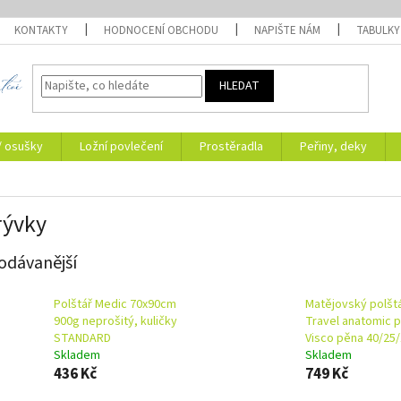
KONTAKTY
HODNOCENÍ OBCHODU
NAPIŠTE NÁM
TABULKY
HLEDAT
/ osušky
Ložní povlečení
Prostěradla
Peřiny, deky
rývky
odávanější
Polštář Medic 70x90cm
Matějovský polšt
900g neprošitý, kuličky
Travel anatomic p
STANDARD
Visco pěna 40/25
Skladem
Skladem
436 Kč
749 Kč