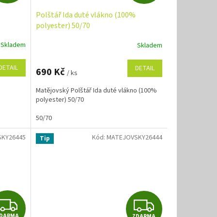
D
D
Polštář Ida duté vlákno (100%
A
A
polyester) 50/70
R
R
Skladem
Skladem
M
M
DETAIL
DETAIL
690 Kč
/ ks
A
A
Matějovský Polštář Ida duté vlákno (100%
polyester) 50/70
50/70
KY26445
Kód:
MATEJOVSKY26444
Tip
Z
Z
DARMA
ZDARMA