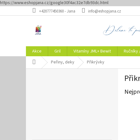
https://www.eshopjana.cz/google30f4ac32e7db93dc.html
Přejít
+420777450360 - Jana
info@eshopjana.cz
na
obsah
Akce
Gril
Vitamíny JML+ Bewit
Ručníky 
Domů
Peřiny, deky
Přikrývky
P
Přik
o
s
Nejpr
t
r
a
n
n
í
p