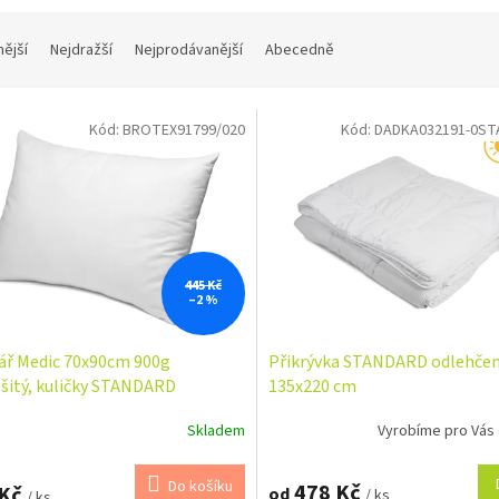
nější
Nejdražší
Nejprodávanější
Abecedně
Kód:
BROTEX91799/020
Kód:
DADKA032191-0S
445 Kč
–2 %
ář Medic 70x90cm 900g
Přikrývka STANDARD odlehče
šitý, kuličky STANDARD
135x220 cm
Skladem
Vyrobíme pro Vás
Do košíku
478 Kč
 Kč
od
/ ks
/ ks