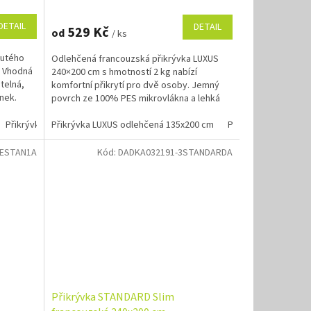
DETAIL
DETAIL
529 Kč
od
/ ks
dutého
Odlehčená francouzská přikrývka LUXUS
. Vhodná
240×200 cm s hmotností 2 kg nabízí
telná,
komfortní přikrytí pro dvě osoby. Jemný
nek.
povrch ze 100% PES mikrovlákna a lehká
výplň ze značkového...
Přikrývka STANDARD 90x130 cm
Přikrývka LUXUS odlehčená 135x200 cm
Přikrývka STANDARD 135x200 cm
Přikrývka LUXUS od
Př
ESTAN1A
Kód:
DADKA032191-3STANDARDA
Přikrývka STANDARD Slim