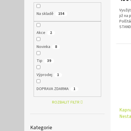
Využij
Na skladě
154
již na
Polštá
STANDA
protial
Akce
2
Novinka
8
Tip
39
Výprodej
1
DOPRAVA ZDARMA
1
ROZBALIT FILTR
Kapna
Nesta
Přeskočit
Kategorie
kategorie