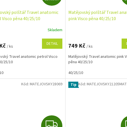
D
ovský polštář Travel anatomic
Matějovský polštář Travel an
A
l Visco pěna 40/25/10
pink Visco pěna 40/25/10
R
Skladem
M
DETAIL
 Kč
749 Kč
/ ks
/ ks
A
vský Travel anatomic petrol Visco
Matějovský Travel anatomic pink V
0/25/10
pěna 40/25/10
10
40/25/10
Kód:
MATEJOVSKY28069
Kód:
MATEJOVSKY21205MAT
Tip
Z