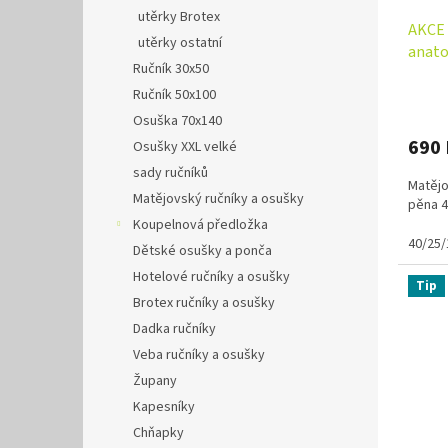
utěrky Brotex
AKCE 
utěrky ostatní
anato
Ručník 30x50
Ručník 50x100
Osuška 70x140
690
Osušky XXL velké
sady ručníků
Matějo
Matějovský ručníky a osušky
pěna 4
Koupelnová předložka
40/25/
Dětské osušky a ponča
Hotelové ručníky a osušky
Tip
Brotex ručníky a osušky
Dadka ručníky
Veba ručníky a osušky
Župany
Kapesníky
Chňapky