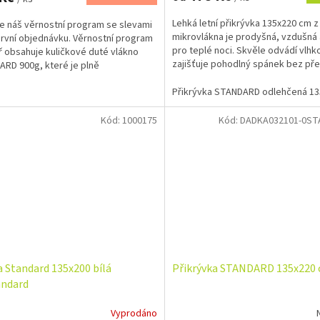
Lehká letní přikrývka 135x220 cm z
te náš věrnostní program se slevami
mikrovlákna je prodyšná, vzdušná a
 první objednávku. Věrnostní program
pro teplé noci. Skvěle odvádí vlhk
ř obsahuje kuličkové duté vlákno
zajišťuje pohodlný spánek bez přeh
RD 900g, které je plně
Přikrývka je...
ergické....
Přikrývka STANDARD odlehčená 1
Kód:
1000175
Kód:
DADKA032101-0S
 Standard 135x200 bílá
Přikrývka STANDARD 135x220
ndard
Vyprodáno