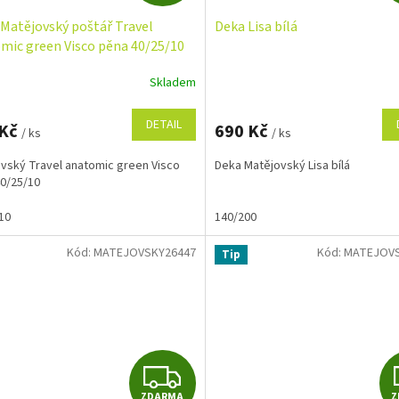
D
Matějovský poštář Travel
Deka Lisa bílá
A
mic green Visco pěna 40/25/10
R
Skladem
M
DETAIL
 Kč
690 Kč
/ ks
/ ks
A
vský Travel anatomic green Visco
Deka Matějovský Lisa bílá
0/25/10
10
140/200
Kód:
MATEJOVSKY26447
Kód:
MATEJOVS
Tip
Z
ZDARMA
Z