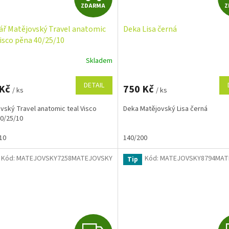
ZDARMA
Z
D
ář Matějovský Travel anatomic
Deka Lisa černá
A
Visco pěna 40/25/10
R
Skladem
M
DETAIL
 Kč
750 Kč
/ ks
/ ks
A
vský Travel anatomic teal Visco
Deka Matějovský Lisa černá
0/25/10
10
140/200
Kód:
MATEJOVSKY7258MATEJOVSKY
Kód:
MATEJOVSKY8794MAT
Tip