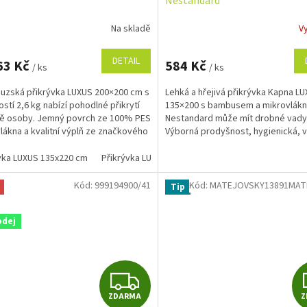
Nestandard
Na skladě
V
rné
cení
ktu
DETAIL
63 Kč
584 Kč
/ ks
/ ks
uzská přikrývka LUXUS 200×200 cm s
Lehká a hřejivá přikrývka Kapna L
stí 2,6 kg nabízí pohodlné přikrytí
135×200 s bambusem a mikrovlák
ě osoby. Jemný povrch ze 100% PES
Nestandard může mít drobné vady
ček.
lákna a kvalitní výplň ze značkového
Výborná prodyšnost, hygienická, 
...
pro alergiky. Praní až na 95 °C.
vka LUXUS 135x220 cm
Přikrývka LUXUS 90x130 cm
Přikrývka LUXUS 13
Kód:
999194900/41
Kód:
MATEJOVSKY13891MAT
Tip
odej
Z
ZDARMA
Z