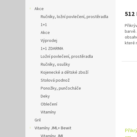
Akce
512
Ručníky, ložní povlečení, prostěradla
1+1
Přikrý
barvě.
Akce
obsaho
Výprodej
které 
1+1 ZDARMA
Lehká,
Ložní povlečení, prostěradla
Ručníky, osušky
Kojenecké a dětské zboží
Stolová podnož
Ponožky, punčocháče
Deky
Oblečení
Vitamíny
Gril
Vitamíny JML+ Bewit
Přikr
Vitamíny JML