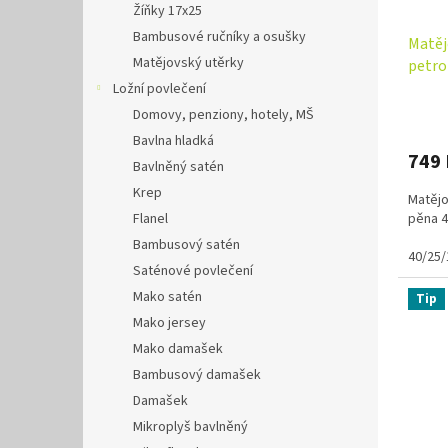
Žíňky 17x25
Bambusové ručníky a osušky
Matěj
Matějovský utěrky
petro
Ložní povlečení
Domovy, penziony, hotely, MŠ
Bavlna hladká
749
Bavlněný satén
Krep
Matějo
pěna 4
Flanel
Bambusový satén
40/25/
Saténové povlečení
Mako satén
Tip
Mako jersey
Mako damašek
Bambusový damašek
Damašek
Mikroplyš bavlněný