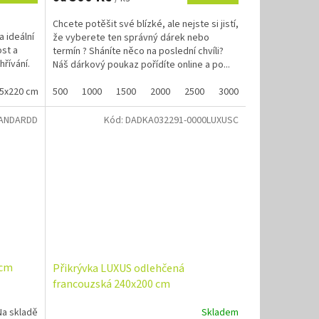
A
Chcete potěšit své blízké, ale nejste si jistí,
 ideální
že vyberete ten správný dárek nebo
ost a
termín ? Sháníte něco na poslední chvíli?
řívání.
Náš dárkový poukaz pořídíte online a po...
35x220 cm
500
Přikrývka STANDARD odlehčená 135x200 cm
1000
1500
2000
2500
3000
3500
Přikrývka STA
4000
TANDARDD
Kód:
DADKA032291-0000LUXUSC
 cm
Přikrývka LUXUS odlehčená
francouzská 240x200 cm
Na skladě
Skladem