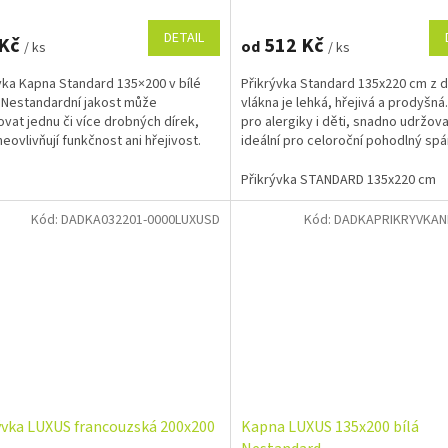
DETAIL
 Kč
512 Kč
od
/ ks
/ ks
vka Kapna Standard 135×200 v bílé
Přikrývka Standard 135x220 cm z 
 Nestandardní jakost může
vlákna je lehká, hřejivá a prodyšná
vat jednu či více drobných dírek,
pro alergiky i děti, snadno udržova
neovlivňují funkčnost ani hřejivost.
ideální pro celoroční pohodlný spá
 prodyšná a...
Přikrývka STANDARD 135x220 cm
Kód:
DADKA032201-0000LUXUSD
Kód:
DADKAPRIKRYVKAN
ývka LUXUS francouzská 200x200
Kapna LUXUS 135x200 bílá