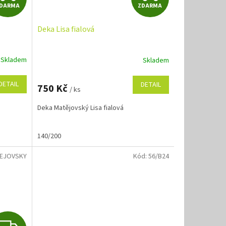
DARMA
ZDARMA
D
D
Deka Lisa fialová
A
A
R
R
Skladem
Skladem
M
M
DETAIL
DETAIL
750 Kč
/ ks
A
A
Deka Matějovský Lisa fialová
140/200
EJOVSKY
Kód:
56/B24