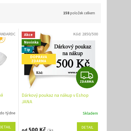
158
položek celkem
TANDARDC
Kód:
2850/500
Akce
Novinka
Tip
DOPRAVA
ZDARMA
Z
ZDARMA
D
ná
Dárkový poukaz na nákup v Eshop
A
JANA
R
 do týdne
Skladem
M
DETAIL
DETAIL
500 Kč
od
/ ks