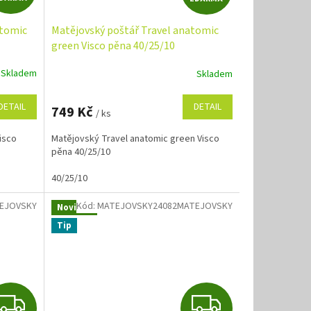
D
D
atomic
Matějovský poštář Travel anatomic
A
A
green Visco pěna 40/25/10
R
R
Skladem
Skladem
M
M
DETAIL
DETAIL
749 Kč
/ ks
A
A
isco
Matějovský Travel anatomic green Visco
pěna 40/25/10
40/25/10
EJOVSKY
Kód:
MATEJOVSKY24082MATEJOVSKY
Novinka
Tip
Z
Z