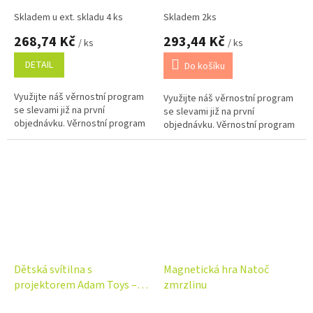
3+
Skladem u ext. skladu 4 ks
Skladem 2ks
268,74 Kč
293,44 Kč
/ ks
/ ks
DETAIL
Do košíku
Využijte náš věrnostní program
Využijte náš věrnostní program
se slevami již na první
se slevami již na první
objednávku. Věrnostní program
objednávku. Věrnostní program
Dětská svítilna s
Magnetická hra Natoč
projektorem Adam Toys –
zmrzlinu
48 obrázků, 6 disků, růžová,