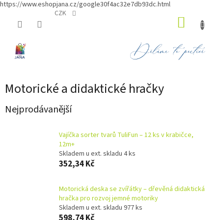
https://www.eshopjana.cz/google30f4ac32e7db93dc.html
Přejít
CZK
NÁKUP
na
obsah
KOŠÍK
Motorické a didaktické hračky
Nejprodávanější
Vajíčka sorter tvarů TuliFun – 12 ks v krabičce,
12m+
Skladem u ext. skladu 4 ks
352,34 Kč
Motorická deska se zvířátky – dřevěná didaktická
hračka pro rozvoj jemné motoriky
Skladem u ext. skladu 977 ks
598,74 Kč