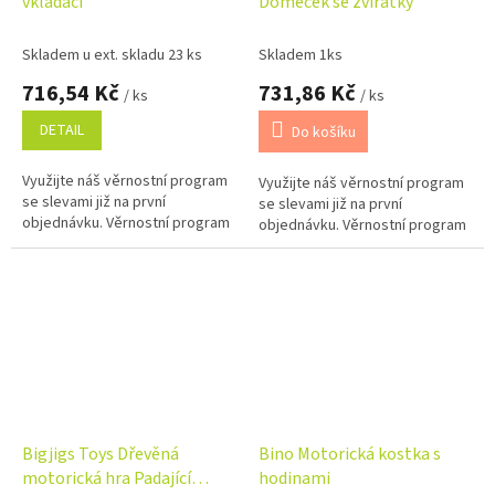
vkládací
Domeček se zvířátky
Skladem u ext. skladu 23 ks
Skladem 1ks
716,54 Kč
731,86 Kč
/ ks
/ ks
DETAIL
Do košíku
Využijte náš věrnostní program
Využijte náš věrnostní program
se slevami již na první
se slevami již na první
objednávku. Věrnostní program
objednávku. Věrnostní program
Bigjigs Toys Dřevěná
Bino Motorická kostka s
motorická hra Padající
hodinami