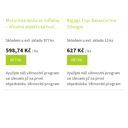
Motorická deska se zvířátky
Bigjigs Toys Balanční hra
– dřevěná didaktická hračka
Džungle
pro rozvoj jemné motoriky
Skladem u ext. skladu 977 ks
Skladem u ext. skladu 12 ks
598,74 Kč
627 Kč
/ ks
/ ks
DETAIL
DETAIL
Využijte náš věrnostní program
Využijte náš věrnostní program
se slevami již na první
se slevami již na první
objednávku. Věrnostní program
objednávku. Věrnostní program