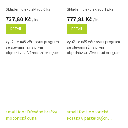
džungle
Skladem u ext. skladu 6 ks
Skladem u ext. skladu 12 ks
737,80 Kč
777,81 Kč
/ ks
/ ks
DETAIL
DETAIL
Využijte náš věrnostní program
Využijte náš věrnostní program
se slevami již na první
se slevami již na první
objednávku. Věrnostní program
objednávku. Věrnostní program
small foot Dřevěné hračky
small foot Motorická
motorická duha
kostka v pastelových
barvách