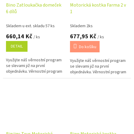
Bino Zatloukačka domeček
Motorická kostka Farma 2 v
6 dílů
1
Skladem u ext. skladu 57 ks
Skladem 2ks
660,14 Kč
677,95 Kč
/ ks
/ ks
DETAIL
Do košíku
Využijte náš věrnostní program
Využijte náš věrnostní program
se slevami již na první
se slevami již na první
objednávku. Věrnostní program
objednávku. Věrnostní program
Bigjigs Toys Motorická
Bino Motorická kostka