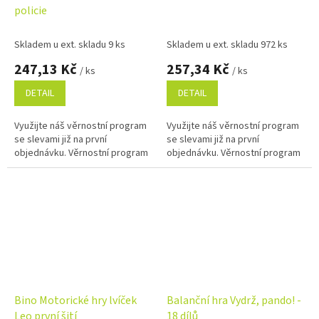
policie
Skladem u ext. skladu 9 ks
Skladem u ext. skladu 972 ks
247,13 Kč
257,34 Kč
/ ks
/ ks
DETAIL
DETAIL
Využijte náš věrnostní program
Využijte náš věrnostní program
se slevami již na první
se slevami již na první
objednávku. Věrnostní program
objednávku. Věrnostní program
Bino Motorické hry lvíček
Balanční hra Vydrž, pando! -
Leo první šití
18 dílů