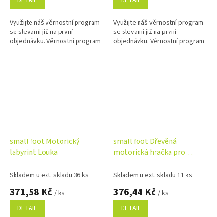
DETAIL
DETAIL
Využijte náš věrnostní program
Využijte náš věrnostní program
se slevami již na první
se slevami již na první
objednávku. Věrnostní program
objednávku. Věrnostní program
small foot Motorický
small foot Dřevěná
labyrint Louka
motorická hračka pro
uchopení
Skladem u ext. skladu 36 ks
Skladem u ext. skladu 11 ks
371,58 Kč
376,44 Kč
/ ks
/ ks
DETAIL
DETAIL