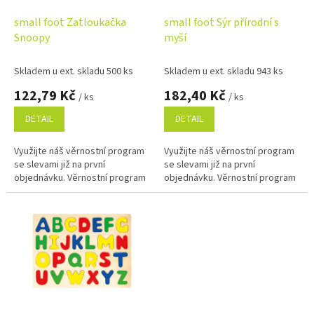
o
d
small foot Zatloukačka
small foot Sýr přírodní s
u
Snoopy
myší
k
t
Skladem u ext. skladu 500 ks
Skladem u ext. skladu 943 ks
ů
122,79 Kč
182,40 Kč
/ ks
/ ks
DETAIL
DETAIL
Využijte náš věrnostní program
Využijte náš věrnostní program
se slevami již na první
se slevami již na první
objednávku. Věrnostní program
objednávku. Věrnostní program