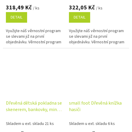
318,49 Kč
322,05 Kč
/ ks
/ ks
DETAIL
DETAIL
Využijte náš věrnostní program
Využijte náš věrnostní program
se slevami již na první
se slevami již na první
objednávku. Věrnostní program
objednávku. Věrnostní program
Dřevěná dětská pokladna se
small foot Dřevěná knížka
skenerem, bankovky, mince,
hasiči
platební karta
Skladem u ext. skladu 21 ks
Skladem u ext. skladu 6 ks