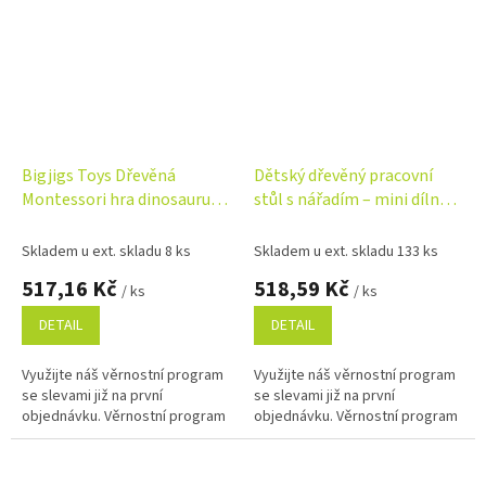
Bigjigs Toys Dřevěná
Dětský dřevěný pracovní
Montessori hra dinosaurus –
stůl s nářadím – mini dílna,
třídění, vzory a logika, 68
konstrukční set, 52 ks
dílů
Skladem u ext. skladu 8 ks
Skladem u ext. skladu 133 ks
517,16 Kč
518,59 Kč
/ ks
/ ks
DETAIL
DETAIL
Využijte náš věrnostní program
Využijte náš věrnostní program
se slevami již na první
se slevami již na první
objednávku. Věrnostní program
objednávku. Věrnostní program