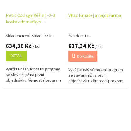
Petit Collage Věž z 1-2-3
Vilac Hmatej a najdi Farma
kostek domečky s
postavičkami
Skladem u ext. skladu 65 ks
Skladem 1ks
634,36 Kč
637,34 Kč
/ ks
/ ks
DETAIL
Do košíku
Využijte náš věrnostní program
Využijte náš věrnostní program
se slevami již na první
se slevami již na první
objednávku. Věrnostní program
objednávku. Věrnostní program