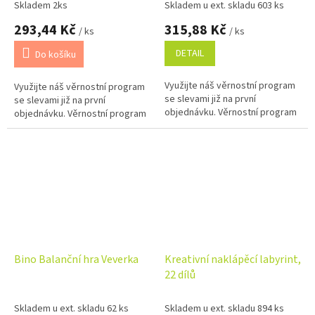
3+
Skladem 2ks
Skladem u ext. skladu 603 ks
293,44 Kč
315,88 Kč
/ ks
/ ks
DETAIL
Do košíku
Využijte náš věrnostní program
Využijte náš věrnostní program
se slevami již na první
se slevami již na první
objednávku. Věrnostní program
objednávku. Věrnostní program
Bino Balanční hra Veverka
Kreativní naklápěcí labyrint,
22 dílů
Skladem u ext. skladu 62 ks
Skladem u ext. skladu 894 ks