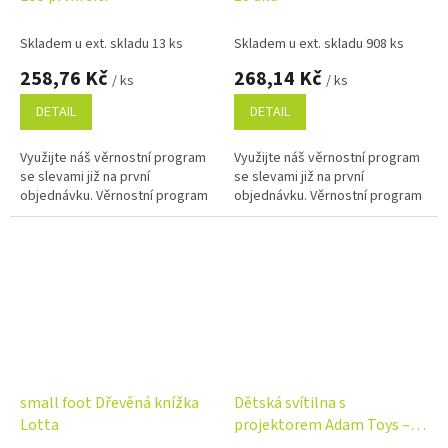
Skladem u ext. skladu 13 ks
Skladem u ext. skladu 908 ks
258,76 Kč
268,14 Kč
/ ks
/ ks
DETAIL
DETAIL
Využijte náš věrnostní program
Využijte náš věrnostní program
se slevami již na první
se slevami již na první
objednávku. Věrnostní program
objednávku. Věrnostní program
small foot Dřevěná knížka
Dětská svítilna s
Lotta
projektorem Adam Toys –
48 obrázků, 6 disků, modrá,