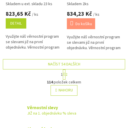
Skladem u ext. skladu 23 ks
Skladem 2ks
823,65 Kč
834,23 Kč
/ ks
/ ks
DETAIL
Do košíku
Využijte náš věrnostní program
Využijte náš věrnostní program
se slevami již na první
se slevami již na první
objednávku. Věrnostní program
objednávku. Věrnostní program
NAČÍST 54 DALŠÍCH
S
1
2
t
O
r
114
položek celkem
v
á
l
NAHORU
n
á
k
o
d
v
a
Věrnostní slevy
á
c
JIŽ na 1. objednávku % sleva
n
í
í
p