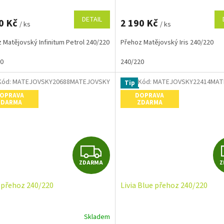
M
DETAIL
0 Kč
2 190 Kč
/ ks
/ ks
A
 Matějovský Infinitum Petrol 240/220
Přehoz Matějovský Iris 240/220
20
240/220
Kód:
MATEJOVSKY20688MATEJOVSKY
Kód:
MATEJOVSKY22414MAT
Tip
OPRAVA
DOPRAVA
ZDARMA
ZDARMA
Z
ZDARMA
Z
D
 přehoz 240/220
Livia Blue přehoz 240/220
A
R
Skladem