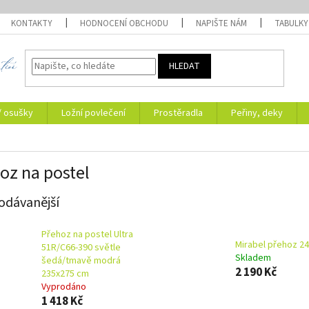
KONTAKTY
HODNOCENÍ OBCHODU
NAPIŠTE NÁM
TABULKY
HLEDAT
/ osušky
Ložní povlečení
Prostěradla
Peřiny, deky
oz na postel
odávanější
Přehoz na postel Ultra
Mirabel přehoz 2
51R/C66-390 světle
Skladem
šedá/tmavě modrá
2 190 Kč
235x275 cm
Vyprodáno
1 418 Kč