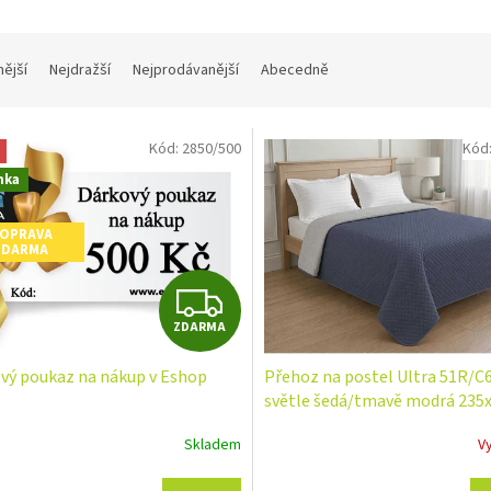
nější
Nejdražší
Nejprodávanější
Abecedně
Kód:
2850/500
Kód
nka
OPRAVA
ZDARMA
Z
ZDARMA
D
vý poukaz na nákup v Eshop
Přehoz na postel Ultra 51R/C
A
světle šedá/tmavě modrá 235
R
Skladem
V
M