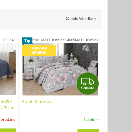
21
položek celkem
:
1000348
Kód:
MATEJOVSKY14005MATEJOVSKY
Tip
DOPRAVA
ZDARMA
Z
ZDARMA
D
66-390
Amabel přehoz
A
x275 cm
R
yprodáno
Skladem
M