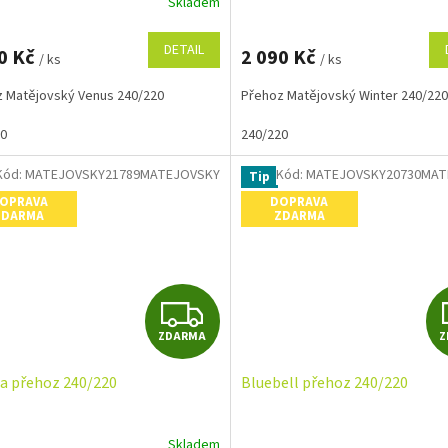
Skladem
M
DETAIL
0 Kč
2 090 Kč
/ ks
/ ks
A
 Matějovský Venus 240/220
Přehoz Matějovský Winter 240/220
20
240/220
Kód:
MATEJOVSKY21789MATEJOVSKY
Kód:
MATEJOVSKY20730MAT
Tip
OPRAVA
DOPRAVA
ZDARMA
ZDARMA
Z
ZDARMA
Z
D
ia přehoz 240/220
Bluebell přehoz 240/220
A
R
Skladem