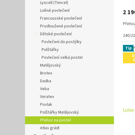
Lyocell (Tencel)
Lněné povlečení
2 19
Francouzské povlečení
Přehoz
Prodloužené povlečení
Dětské povlečení
240/2
Povlečení do postýlky
Tip
Polštářky
D
Povlečení velká postel
Matějovský
Brotex
Dadka
Veba
Veratex
Povlak
Luisa
Polštářky Matějovský
Přehoz na postel
Atlas grádl