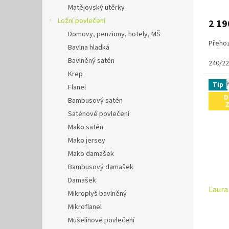
Matějovský utěrky
Ložní povlečení
2 19
Domovy, penziony, hotely, MŠ
Přehoz
Bavlna hladká
Bavlněný satén
240/2
Krep
Tip
Flanel
D
Bambusový satén
Saténové povlečení
Mako satén
Mako jersey
Mako damašek
Bambusový damašek
Damašek
Laura
Mikroplyš bavlněný
Mikroflanel
Mušelínové povlečení