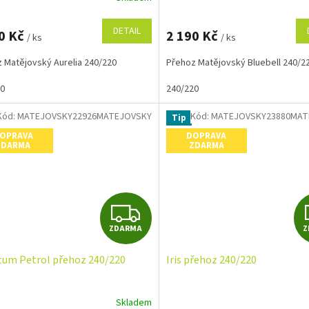
M
DETAIL
0 Kč
2 190 Kč
/ ks
/ ks
A
 Matějovský Aurelia 240/220
Přehoz Matějovský Bluebell 240/2
20
240/220
Kód:
MATEJOVSKY22926MATEJOVSKY
Kód:
MATEJOVSKY23880MAT
Tip
OPRAVA
DOPRAVA
ZDARMA
ZDARMA
Z
ZDARMA
Z
D
itum Petrol přehoz 240/220
Iris přehoz 240/220
A
R
Skladem