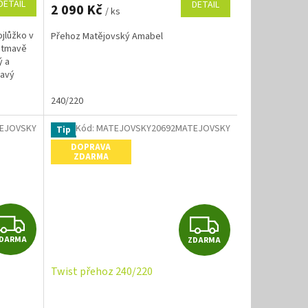
DETAIL
DETAIL
2 090 Kč
/ ks
A
jlůžko v
Přehoz Matějovský Amabel
a tmavě
ý a
kavý
240/220
EJOVSKY
Kód:
MATEJOVSKY20692MATEJOVSKY
Tip
DOPRAVA
ZDARMA
Z
Z
DARMA
ZDARMA
D
D
Twist přehoz 240/220
A
A