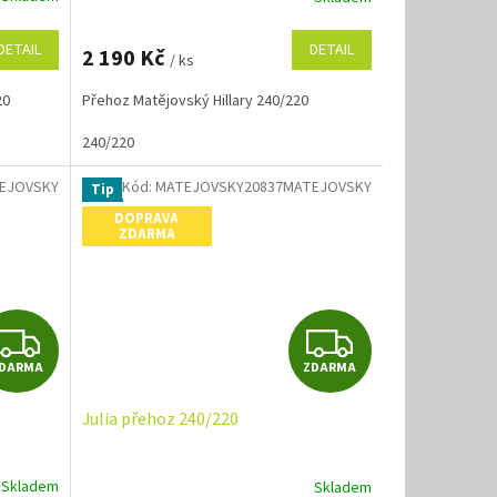
M
M
DETAIL
DETAIL
2 190 Kč
/ ks
A
A
20
Přehoz Matějovský Hillary 240/220
240/220
EJOVSKY
Kód:
MATEJOVSKY20837MATEJOVSKY
Tip
DOPRAVA
ZDARMA
Z
Z
DARMA
ZDARMA
D
D
Julia přehoz 240/220
A
A
R
R
Skladem
Skladem