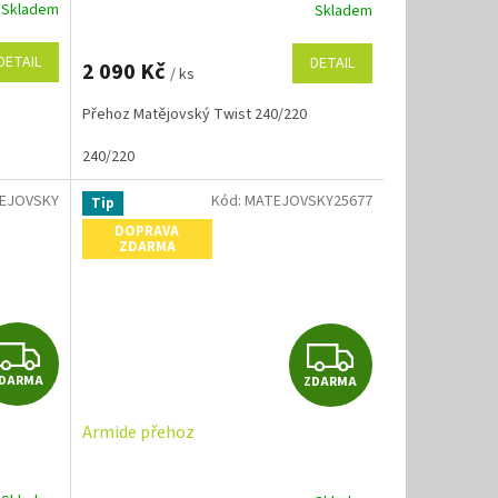
R
R
Skladem
Skladem
M
M
DETAIL
DETAIL
2 090 Kč
/ ks
A
A
Přehoz Matějovský Twist 240/220
240/220
EJOVSKY
Kód:
MATEJOVSKY25677
Tip
DOPRAVA
ZDARMA
Z
Z
DARMA
ZDARMA
D
D
Armide přehoz
A
A
R
R