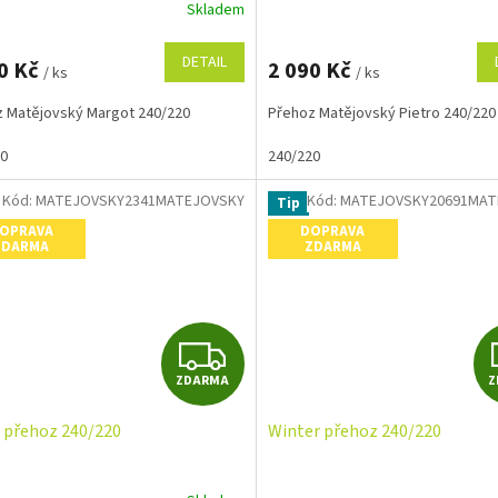
R
Skladem
M
DETAIL
0 Kč
2 090 Kč
/ ks
/ ks
A
 Matějovský Margot 240/220
Přehoz Matějovský Pietro 240/220
20
240/220
Kód:
MATEJOVSKY2341MATEJOVSKY
Kód:
MATEJOVSKY20691MAT
Tip
OPRAVA
DOPRAVA
ZDARMA
ZDARMA
Z
ZDARMA
Z
D
 přehoz 240/220
Winter přehoz 240/220
A
R