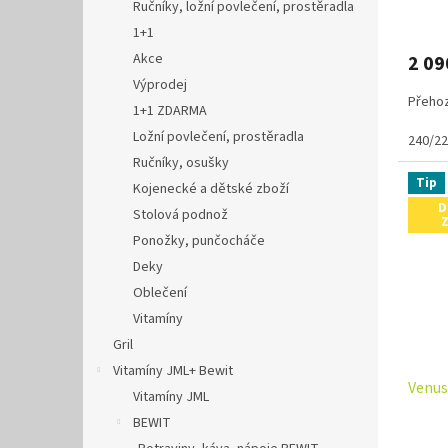
Ručníky, ložní povlečení, prostěradla
1+1
Akce
2 09
Výprodej
Přehoz
1+1 ZDARMA
Ložní povlečení, prostěradla
240/2
Ručníky, osušky
Tip
Kojenecké a dětské zboží
D
Stolová podnož
Ponožky, punčocháče
Deky
Oblečení
Vitamíny
Gril
Vitamíny JML+ Bewit
Venus
Vitamíny JML
BEWIT