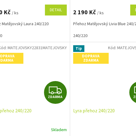
M
DETAIL
0 Kč
2 190 Kč
/ ks
/ ks
A
 Matějovský Laura 240/220
Přehoz Matějovský Livia Blue 240/
20
240/220
Kód:
MATEJOVSKY22831MATEJOVSKY
Kód:
MATEJOVS
Tip
OPRAVA
DOPRAVA
ZDARMA
ZDARMA
Z
ZDARMA
Z
D
 přehoz 240/220
Lyra přehoz 240/220
A
R
Skladem