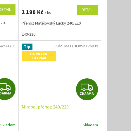
M
M
DETAIL
DETAIL
2 190 Kč
/ ks
A
A
220
Přehoz Matějovský Lucky 240/220
240/220
KY24795
Kód:
MATEJOVSKY26039
Tip
DOPRAVA
ZDARMA
Z
Z
DARMA
ZDARMA
D
D
Mirabel přehoz 240/220
A
A
R
R
Skladem
Skladem