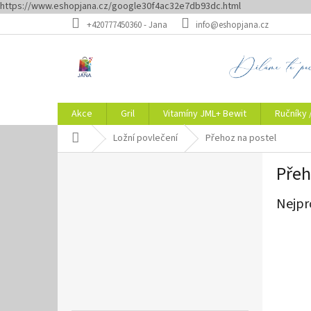
https://www.eshopjana.cz/google30f4ac32e7db93dc.html
Přejít
+420777450360 - Jana
info@eshopjana.cz
na
obsah
Akce
Gril
Vitamíny JML+ Bewit
Ručníky 
Domů
Ložní povlečení
Přehoz na postel
P
Přeh
o
s
Nejpr
t
r
a
n
n
í
p