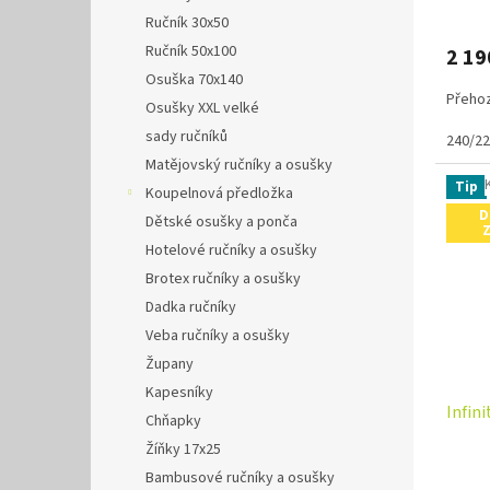
Ručník 30x50
Ručník 50x100
2 19
Osuška 70x140
Přehoz
Osušky XXL velké
sady ručníků
240/2
Matějovský ručníky a osušky
Tip
Koupelnová předložka
D
Dětské osušky a ponča
Hotelové ručníky a osušky
Brotex ručníky a osušky
Dadka ručníky
Veba ručníky a osušky
Župany
Kapesníky
Infin
Chňapky
Žíňky 17x25
Bambusové ručníky a osušky