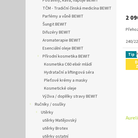
Potraviny, káva, nápoje BEWIT
TČM - Tradiční čínská medicína BEWIT
Parfémy a vůně BEWIT
2 09
Šungit BEWIT
Přehoz
Difuzéry BEWIT
Aromaterapie BEWIT
240/2
Esenciální oleje BEWIT
Tip
Přírodní kosmetika BEWIT
D
Kosmetika C60 elixír mládí
Hydratační a liftingová séra
Pleťové krémy a masky
Kosmetické oleje
Výživa / doplňky stravy BEWIT
Ručníky / osušky
Utěrky
Aurel
utěrky Matějovský
utěrky Brotex
utěrky ostatní