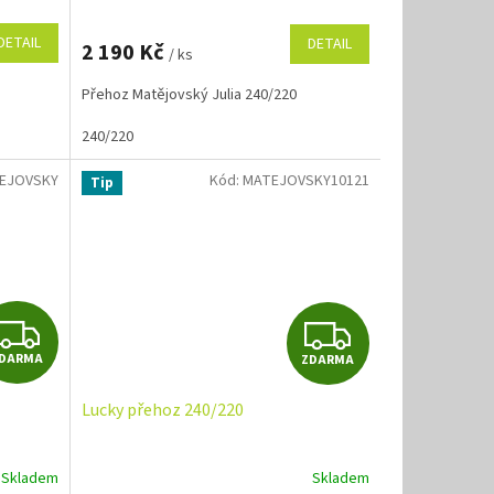
M
M
DETAIL
DETAIL
2 190 Kč
/ ks
A
A
Přehoz Matějovský Julia 240/220
240/220
EJOVSKY
Kód:
MATEJOVSKY10121
Tip
Z
Z
DARMA
ZDARMA
D
D
Lucky přehoz 240/220
A
A
R
R
Skladem
Skladem