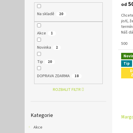
5
od
Na skladě
20
Chcete
jistí,
termín
Náš dá
Akce
1
500
Novinka
2
Novi
Tip
20
Tip
D
DOPRAVA ZDARMA
18
ROZBALIT FILTR
Přeskočit
Kategorie
kategorie
Margo
Akce