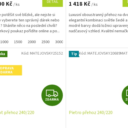
DETAIL
00 Kč
1 418 Kč
/ ks
/ ks
A
 potěšit své blízké, ale nejste si
Luxusní oboustranný přehoz na dvo
 že vyberete ten správný dárek nebo
elegantní kombinaci světle šedé 
 ? Sháníte něco na poslední chvíli?
modré barvy dodá ložnici upraven
rkový poukaz pořídíte online a po...
nadčasový vzhled. Kvalitní nemač
materiál je snadný na...
1000
1500
2000
2500
3000
3500
4000
4500
5000
Kód:
MATEJOVSKY25152
Kód:
MATEJOVSKY20689MAT
nka
Tip
OPRAVA
ZDARMA
Z
ZDARMA
Z
D
t přehoz 240/220
Pietro přehoz 240/220
A