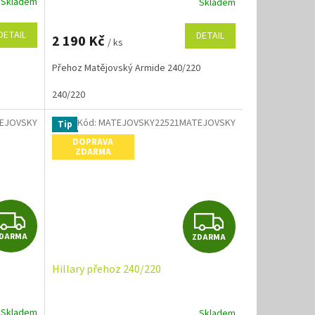
Skladem
Skladem
M
M
DETAIL
DETAIL
2 190 Kč
/ ks
A
A
Přehoz Matějovský Armide 240/220
240/220
EJOVSKY
Kód:
MATEJOVSKY22521MATEJOVSKY
Tip
DOPRAVA
ZDARMA
Z
Z
DARMA
ZDARMA
D
D
Hillary přehoz 240/220
A
A
R
R
Skladem
Skladem