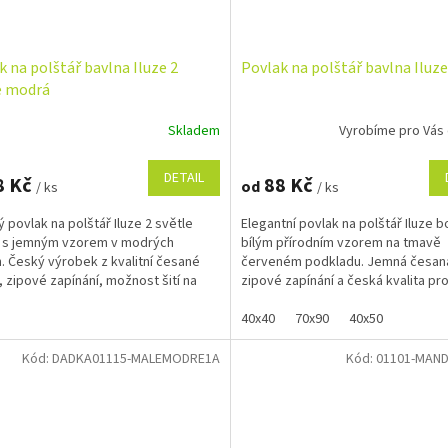
k na polštář bavlna Iluze 2
Povlak na polštář bavlna Iluz
e modrá
Skladem
Vyrobíme pro Vás
DETAIL
8 Kč
88 Kč
od
/ ks
/ ks
ý povlak na polštář Iluze 2 světle
Elegantní povlak na polštář Iluze b
 s jemným vzorem v modrých
bílým přírodním vzorem na tmavě
. Český výrobek z kvalitní česané
červeném podkladu. Jemná česaná
, zipové zapínání, možnost šití na
zipové zapínání a česká kvalita pr
eální...
pohodlný spánek i stylový...
40x40
70x90
40x50
Kód:
DADKA01115-MALEMODRE1A
Kód:
01101-MAN