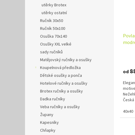
utěrky Brotex
utěrky ostatní
Ručník 30x50
Ručník 50x100
Povla
Osuška 70x140
modr
Osušky XXL velké
sady ručníků
Matějovský ručníky a osušky
Koupelnová předložka
8
od
Dětské osušky a ponča
Elegan
Hotelové ručníky a osušky
motive
Brotex ručníky a osušky
Nežehl
Dadka ručníky
Česká k
do 3 le
Veba ručníky a osušky
40x40
Župany
Kapesníky
Chňapky