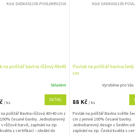
Kód:
DADKA01105-POVLAKRUZOA
Kód:
DADKA01105-POV
k na polštář bavlna růžový 40x40
Povlak na polštář bavlna šedý
cm
Skladem
Vyrobíme pro Vás
DETAIL
Kč
88 Kč
/ ks
/ ks
 na polštář Bavlna růžová 40×40 cm z
Povlak na polštář Bavlna světle š
 100% česané bavlny. Jednobarevný
cm z jemné 100% česané bavlny.
 v růžové barvě, zapínání na zip.
Jednobarevný design v šedém ods
valita s certifikací – ideální do
zapínání na zip. Česká kvalita s cert