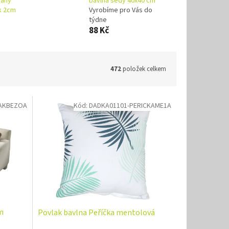
saný
bavlna šedý 40x40 cm
k 2cm
Vyrobíme pro Vás do
týdne
88 Kč
472
položek celkem
AKBEZOA
Kód:
DADKA01101-PERICKAME1A
m
Povlak bavlna Peříčka mentolová