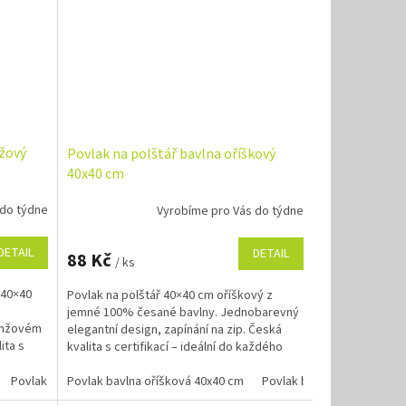
nžový
Povlak na polštář bavlna oříškový
40x40 cm
 do týdne
Vyrobíme pro Vás do týdne
DETAIL
DETAIL
88 Kč
/ ks
 40×40
Povlak na polštář 40×40 cm oříškový z
jemné 100% česané bavlny. Jednobarevný
anžovém
elegantní design, zapínání na zip. Česká
ita s
kvalita s certifikací – ideální do každého
interiéru!
Povlak bavlna oranžová 40x50 cm
Povlak bavlna oříšková 40x40 cm
Povlak bavlna oříšková 40