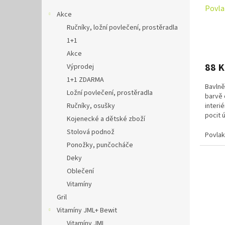
Povla
Akce
Ručníky, ložní povlečení, prostěradla
1+1
Akce
88 
Výprodej
1+1 ZDARMA
Bavlně
Ložní povlečení, prostěradla
barvě 
Ručníky, osušky
interi
pocit 
Kojenecké a dětské zboží
česané 
Stolová podnož
Povlak
Ponožky, punčocháče
Deky
Oblečení
Vitamíny
Gril
Vitamíny JML+ Bewit
Vitamíny JML