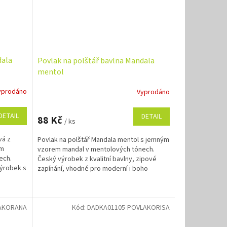
dala
Povlak na polštář bavlna Mandala
mentol
yprodáno
Vyprodáno
DETAIL
DETAIL
88 Kč
/ ks
vá z
Povlak na polštář Mandala mentol s jemným
ým
vzorem mandal v mentolových tónech.
ech.
Český výrobek z kvalitní bavlny, zipové
výrobek s
zapínání, vhodné pro moderní i boho
interiéry. Možnost šití...
AKORANA
Kód:
DADKA01105-POVLAKORISA