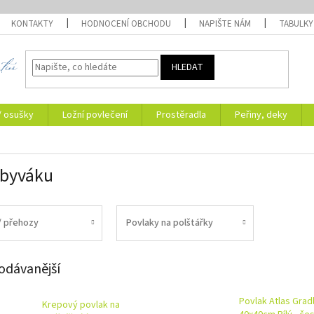
KONTAKTY
HODNOCENÍ OBCHODU
NAPIŠTE NÁM
TABULKY
HLEDAT
/ osušky
Ložní povlečení
Prostěradla
Peřiny, deky
obyváku
/ přehozy
Povlaky na polštářky
odávanější
Povlak Atlas Grad
Krepový povlak na