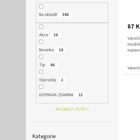
ů
Na skladě
386
87 
Akce
10
Vánočn
modréh
Novinka
materi
10
Tip
66
Vánočn
Výprodej
2
DOPRAVA ZDARMA
21
ROZBALIT FILTR
Přeskočit
Kategorie
kategorie