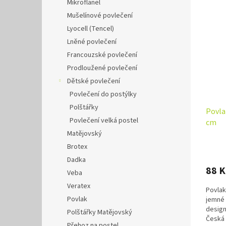
Mikroflanel
Mušelínové povlečení
Lyocell (Tencel)
Lněné povlečení
Francouzské povlečení
Prodloužené povlečení
Dětské povlečení
Povlečení do postýlky
Polštářky
Povla
Povlečení velká postel
cm
Matějovský
Brotex
Dadka
88 
Veba
Veratex
Povlak
Povlak
jemné
design
Polštářky Matějovský
Česká k
Přehoz na postel