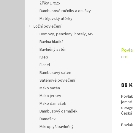
Žíňky 17x25
Bambusové ručníky a osušky
Matějovský utěrky
Ložní povlečení
Domovy, penziony, hotely, MŠ
Bavlna hladká
Bavlněný satén
Povla
cm
Krep
Flanel
Bambusový satén
Saténové povlečení
88 
Mako satén
Mako jersey
Povlak
jemné
Mako damašek
design
Bambusový damašek
Česká k
Damašek
každéh
Povlak
Mikroplyš bavlněný