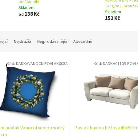
40x40cm Bílý - če
polštář bílý
145g/m2, prouže
Skladem
Skladem
138 Kč
od
152 Kč
nější
Nejdražší
Nejprodávanější
Abecedně
Kód:
DADKAVANOCNIPOVLAK008A
Kód:
DADKA01105-POVL
ní povlak Vánoční věnec modrý
Povlak bavlna béžová 40x50 c
 cm