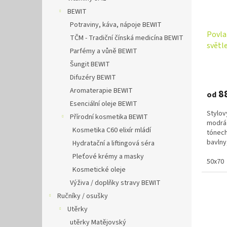
BEWIT
Potraviny, káva, nápoje BEWIT
Povla
TČM - Tradiční čínská medicína BEWIT
světl
Parfémy a vůně BEWIT
Šungit BEWIT
Difuzéry BEWIT
Aromaterapie BEWIT
8
od
Esenciální oleje BEWIT
Stylov
Přírodní kosmetika BEWIT
modrá
Kosmetika C60 elixír mládí
tónech
bavlny
Hydratační a liftingová séra
míru. Id
Pleťové krémy a masky
50x70
Kosmetické oleje
Výživa / doplňky stravy BEWIT
Ručníky / osušky
Utěrky
utěrky Matějovský