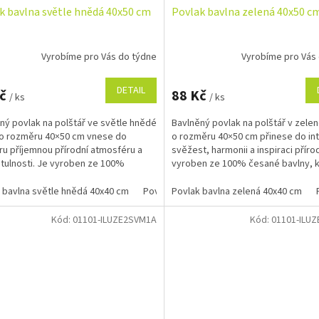
k bavlna světle hnědá 40x50 cm
Povlak bavlna zelená 40x50 c
Vyrobíme pro Vás do týdne
Vyrobíme pro Vás
DETAIL
Kč
88 Kč
/ ks
/ ks
ný povlak na polštář ve světle hnědé
Bavlněný povlak na polštář v zele
o rozměru 40×50 cm vnese do
o rozměru 40×50 cm přinese do int
éru příjemnou přírodní atmosféru a
svěžest, harmonii a inspiraci příro
útulnosti. Je vyroben ze 100%
vyroben ze 100% česané bavlny, k
bavlny, která je...
příjemně...
 bavlna světle hnědá 40x40 cm
Povlak bavlna světle hnědá 40x50 cm
Povlak bavlna zelená 40x40 cm
Kód:
01101-ILUZE2SVM1A
Kód:
01101-ILU