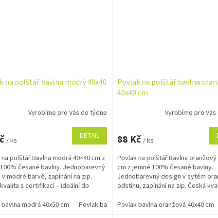
k na polštář bavlna modrý 40x40
Povlak na polštář bavlna ora
40x40 cm
Vyrobíme pro Vás do týdne
Vyrobíme pro Vás
DETAIL
Kč
88 Kč
/ ks
/ ks
 na polštář Bavlna modrá 40×40 cm z
Povlak na polštář Bavlna oranžový
 100% česané bavlny. Jednobarevný
cm z jemné 100% česané bavlny.
 v modré barvě, zapínání na zip.
Jednobarevný design v sytém or
valita s certifikací – ideální do
odstínu, zapínání na zip. Česká kval
o interiéru!
certifikací – ideální do...
 bavlna modrá 40x50 cm
Povlak bavlna modrá 40x40 cm
Povlak bavlna oranžová 40x40 cm