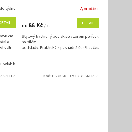
 do týdne
Vyprodáno
DETAIL
DETAIL
88 Kč
od
/ ks
0×50 cm.
Stylový bavlněný povlak se vzorem peříček
ání a
na bílém
hodlí i
podkladu. Praktický zip, snadná údržba, česká kvalita s certifika
Povlak bavlna béžová 40x50 cm
LAKZELEA
Kód:
DADKA01105-POVLAKFIALA