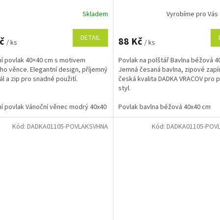
Skladem
Vyrobíme pro Vás
DETAIL
Kč
88 Kč
/ ks
/ ks
í povlak 40×40 cm s motivem
Povlak na polštář Bavlna béžová 4
o věnce. Elegantní design, příjemný
Jemná česaná bavlna, zipové zapín
ál a zip pro snadné použití.
česká kvalita DADKA VRACOV pro po
styl.
í povlak Vánoční věnec modrý 40x40 cm
Povlak bavlna béžová 40x40 cm
Kód:
DADKA01105-POVLAKSVHNA
Kód:
DADKA01105-POV