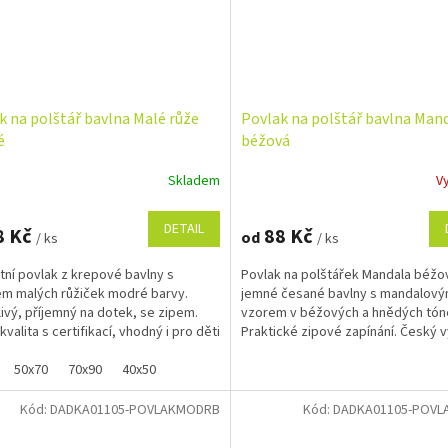
k na polštář bavlna Malé růže
Povlak na polštář bavlna Man
é
béžová
Skladem
V
DETAIL
8 Kč
88 Kč
od
/ ks
/ ks
tní povlak z krepové bavlny s
Povlak na polštářek Mandala béžo
m malých růžiček modré barvy.
jemné česané bavlny s mandalov
ivý, příjemný na dotek, se zipem.
vzorem v béžových a hnědých tón
valita s certifikací, vhodný i pro děti
Praktické zipové zapínání. Český 
t.
certifikací.
50x70
70x90
40x50
Kód:
DADKA01105-POVLAKMODRB
Kód:
DADKA01105-POVL