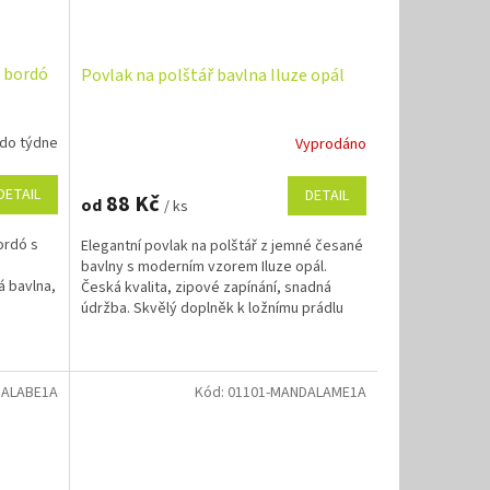
e bordó
Povlak na polštář bavlna Iluze opál
 do týdne
Vyprodáno
DETAIL
DETAIL
88 Kč
od
/ ks
ordó s
Elegantní povlak na polštář z jemné česané
bavlny s moderním vzorem Iluze opál.
 bavlna,
Česká kvalita, zipové zapínání, snadná
o
údržba. Skvělý doplněk k ložnímu prádlu
nebo jako dárek.
DALABE1A
Kód:
01101-MANDALAME1A