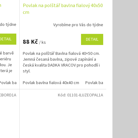
m
Povlak na polštář bavlna fialový 40x50
cm
 do týdne
Vyrobíme pro Vás do týdne
DETAIL
DETAIL
88 Kč
/ ks
né barvě
Povlak na polštář Bavlna fialová 40×50 cm.
eriéru
Jemná česaná bavlna, zipové zapínání a
dou. Je
česká kvalita DADKA VRACOV pro pohodlí i
terá je
styl.
Povlak bavlna zelená 40x50 cm
Povlak bavlna fialová 40x40 cm
Povlak bavlna fialová 40x50 
ZEBORD1A
Kód:
01101-ILUZEOPAL1A