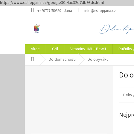
https://www.eshopjana.cz/google30f4ac32e7db93dc.html
Přejít
+420777450360 - Jana
info@eshopjana.cz
na
obsah
Akce
Gril
Vitamíny JML+ Bewit
Ručníky 
Domů
Do domácnosti
Do obyváku
P
Do 
o
s
t
r
Deky 
a
n
Nejpr
n
í
p