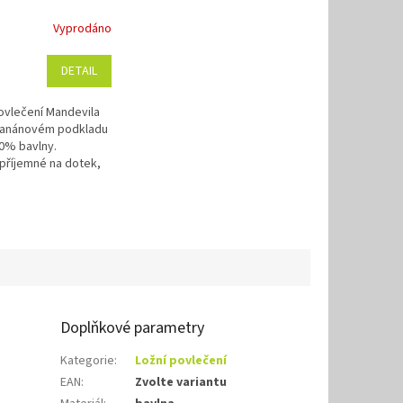
m podkladu
Vyprodáno
70x90 cm
DETAIL
vlečení Mandevila
banánovém podkladu
0% bavlny.
příjemné na dotek,
údržbu a bez
0x90 cm
ehlení. Rozměr
e 140x200,...
Doplňkové parametry
Kategorie
:
Ložní povlečení
EAN
:
Zvolte variantu