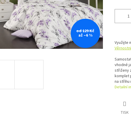
od 129 Kč
až –6 %
Využijte 
Věrnostn
Samostat
vhodné ja
střiženy 
komplet p
na střihu 
Detailní 
TISK