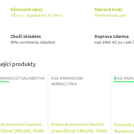
Věrnostní slevy
Slevové kody
JIŽ na 1. objednávku % sleva
Přehled kodu zde
Zboží skladem
Doprava zdarma
90% sortimentu skladem
nad 3900.-Kč po celé 
sející produkty
ADKA01327-GALAXIESTAA
Kód:
DADKA01308-
Kód:
DADK
odej
Novinka
Výprodej
HERBALSTRKA
vé povlečení Galaxie
Krepové povlečení Herbal
Krepové 
růžové 140x200, 70x90
starorůžové 140x200, 70x90
Mandevila