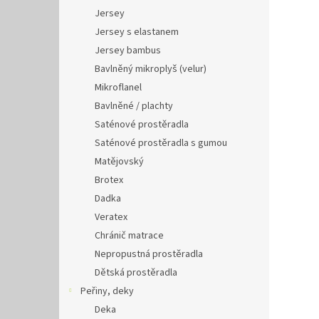
Jersey
Jersey s elastanem
Jersey bambus
Bavlněný mikroplyš (velur)
Mikroflanel
Bavlněné / plachty
Saténové prostěradla
Saténové prostěradla s gumou
Matějovský
Brotex
Dadka
Veratex
Chránič matrace
Nepropustná prostěradla
Dětská prostěradla
Peřiny, deky
Deka