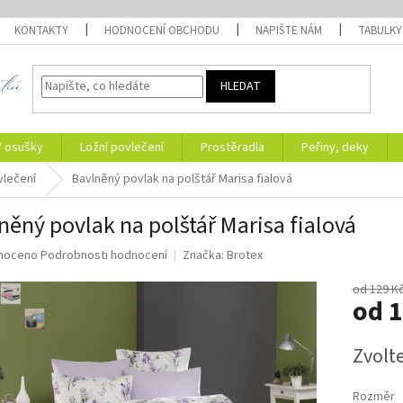
KONTAKTY
HODNOCENÍ OBCHODU
NAPIŠTE NÁM
TABULKY
HLEDAT
/ osušky
Ložní povlečení
Prostěradla
Peřiny, deky
vlečení
Bavlněný povlak na polštář Marisa fialová
něný povlak na polštář Marisa fialová
né
noceno
Podrobnosti hodnocení
Značka:
Brotex
ní
u
od 129 K
od
1
Měrná
Zvolt
cena:
ek.
Rozměr