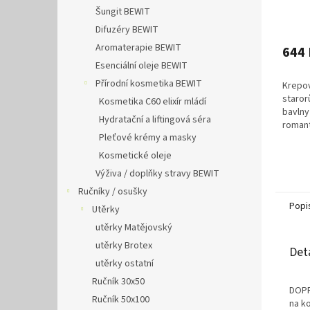
cm
Šungit BEWIT
Difuzéry BEWIT
Aromaterapie BEWIT
644 
Esenciální oleje BEWIT
Přírodní kosmetika BEWIT
Krepov
staro
Kosmetika C60 elixír mládí
bavln
Hydratační a liftingová séra
roman
Pleťové krémy a masky
staror
Krepo
Kosmetické oleje
žehlení
Výživa / doplňky stravy BEWIT
Ručníky / osušky
Popi
Utěrky
utěrky Matějovský
utěrky Brotex
Det
utěrky ostatní
Ručník 30x50
DOPR
Ručník 50x100
na k