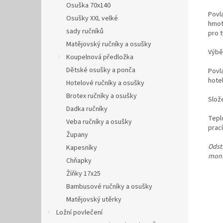
Osuška 70x140
Povl
Osušky XXL velké
hmot
sady ručníků
pro t
Matějovský ručníky a osušky
Výbě
Koupelnová předložka
Dětské osušky a ponča
Povla
hote
Hotelové ručníky a osušky
Brotex ručníky a osušky
Slož
Dadka ručníky
Tepl
Veba ručníky a osušky
prac
Župany
Odstí
Kapesníky
monit
Chňapky
Žíňky 17x25
Bambusové ručníky a osušky
Matějovský utěrky
Ložní povlečení