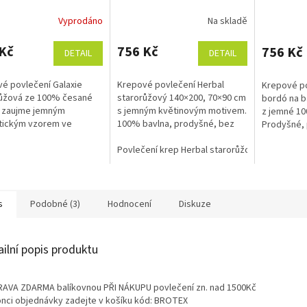
cm
banánové
Vyprodáno
Na skladě
140x200, 
Kč
756 Kč
756 Kč
DETAIL
DETAIL
é povlečení Galaxie
Krepové povlečení Herbal
Krepové po
růžová ze 100% česané
starorůžový 140×200, 70×90 cm
bordó na 
y zaujme jemným
s jemným květinovým motivem.
z jemné 10
tickým vzorem ve
100% bavlna, prodyšné, bez
Prodyšné, 
ůžových odstínech.
žehlení. Česká výroba, zipové
snadné na 
vá úprava nevyžaduje
zapínání.
Povlečení krep Herbal starorůžový 140x200, 7
nutnosti ž
 a zajišťuje snadnou...
povlečení j
s
Podobné (3)
Hodnocení
Diskuze
ailní popis produktu
AVA ZDARMA balíkovnou PŘI NÁKUPU povlečení zn. nad 1500Kč
onci objednávky zadejte v košíku kód: BROTEX