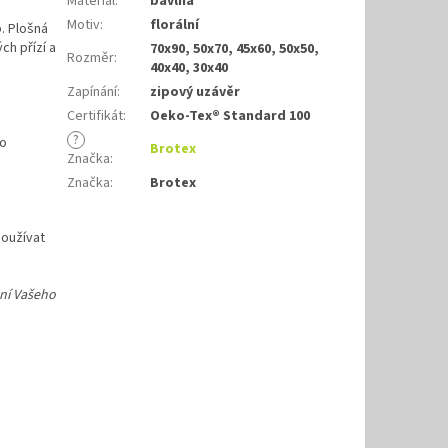
Materiál
:
bavlna
Motiv
:
florální
. Plošná
ch přízí a
70x90, 50x70, 45x60, 50x50,
Rozměr
:
40x40, 30x40
Zapínání
:
zipový uzávěr
Certifikát
:
Oeko-Tex® Standard 100
?
bo
Brotex
Značka
:
Značka
:
Brotex
používat
ení Vašeho