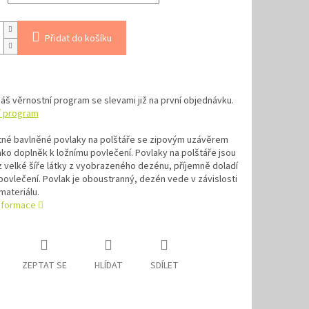
Přidat do košíku
náš věrnostní program se slevami již na první objednávku.
í program
né bavlněné povlaky na polštáře se zipovým uzávěrem
ko doplněk k ložnímu povlečení. Povlaky na polštáře jsou
z velké šíře látky z vyobrazeného dezénu, příjemně doladí
ovlečení. Povlak je oboustranný, dezén vede v závislosti
materiálu.
informace
ZEPTAT SE
HLÍDAT
SDÍLET