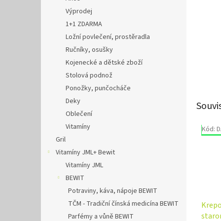
Výprodej
1+1 ZDARMA
Ložní povlečení, prostěradla
Ručníky, osušky
Kojenecké a dětské zboží
Stolová podnož
Ponožky, punčocháče
Deky
Souvi
Oblečení
Vitamíny
Kód:
D
Výpr
Gril
Vitamíny JML+ Bewit
Vitamíny JML
BEWIT
Potraviny, káva, nápoje BEWIT
TČM - Tradiční čínská medicína BEWIT
Krepo
staro
Parfémy a vůně BEWIT