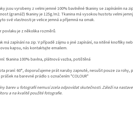
aky jsou vyrobeny z velmi jemné 100% bavlněné tkaniny se zapínáním na zip
nost (gramáž) tkaniny je 125g/m2. Tkanina má vysokou hustotu velmi jemný
yto své vlastnosti je velice jemná a příjemná na omak.
r povlaku je z několika rozměrů.
k má zapínání na zip. V případě zájmu o jiné zapínání, na nitěné knoflíky ne
lovou kapsu, nás kontaktujte emailem.
ení: tkanina 100% bavlna, plátnová vazba, potištěná
ota praní: 60°, doporučujeme prát naruby zapnuté, nesušit pouze za rohy, 
í prášek na barevné prádlo s označením "COLOUR"
ny barev u fotografií nemusí zcela odpovídat skutečnosti. Záleží na nastav
oru a na kvalitě použité fotografie.