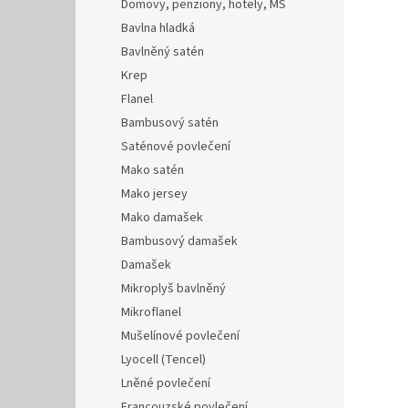
Domovy, penziony, hotely, MŠ
Bavlna hladká
Bavlněný satén
Krep
Flanel
Bambusový satén
Saténové povlečení
Mako satén
Mako jersey
Mako damašek
Bambusový damašek
Damašek
Mikroplyš bavlněný
Mikroflanel
Mušelínové povlečení
Lyocell (Tencel)
Lněné povlečení
Francouzské povlečení