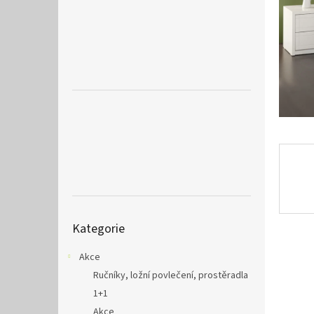
a
n
e
l
Přeskočit
Kategorie
kategorie
Akce
Ručníky, ložní povlečení, prostěradla
1+1
Akce