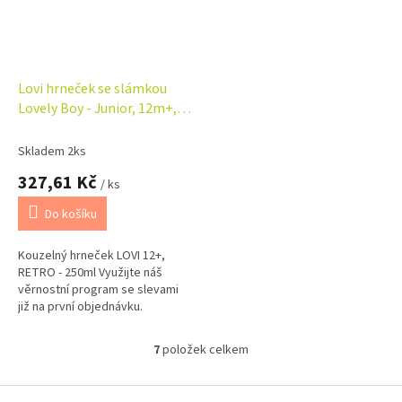
Lovi hrneček se slámkou
Lovely Boy - Junior, 12m+,
zeleno/šedý, 250ml
Skladem 2ks
327,61 Kč
/ ks
Do košíku
Kouzelný hrneček LOVI 12+,
RETRO - 250ml Využijte náš
věrnostní program se slevami
již na první objednávku.
Věrnostní program
7
položek celkem
O
v
l
Z