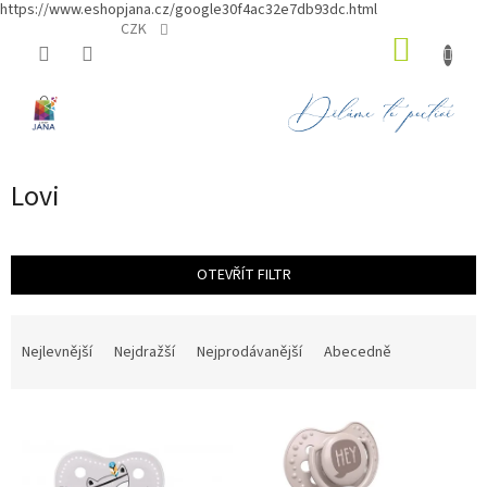
https://www.eshopjana.cz/google30f4ac32e7db93dc.html
Přejít
CZK
NÁKUP
na
obsah
KOŠÍK
Lovi
OTEVŘÍT FILTR
Ř
a
Nejlevnější
Nejdražší
Nejprodávanější
Abecedně
z
e
V
n
ý
í
p
p