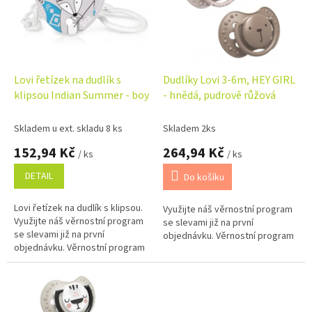
i
r
s
o
p
d
r
u
o
k
d
t
Lovi řetízek na dudlík s
Dudlíky Lovi 3-6m, HEY GIRL
u
ů
klipsou Indian Summer - boy
- hnědá, pudrově růžová
k
t
Skladem u ext. skladu 8 ks
Skladem 2ks
ů
152,94 Kč
264,94 Kč
/ ks
/ ks
DETAIL
Do košíku
Lovi řetízek na dudlík s klipsou.
Využijte náš věrnostní program
Využijte náš věrnostní program
se slevami již na první
se slevami již na první
objednávku. Věrnostní program
objednávku. Věrnostní program