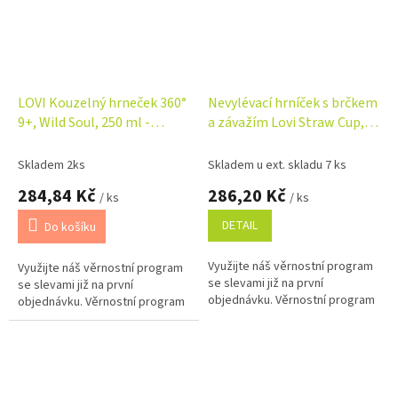
LOVI Kouzelný hrneček 360°
Nevylévací hrníček s brčkem
9+, Wild Soul, 250 ml -
a závažím Lovi Straw Cup,
modrý
150 ml, zelený
Skladem 2ks
Skladem u ext. skladu 7 ks
284,84 Kč
286,20 Kč
/ ks
/ ks
DETAIL
Do košíku
Využijte náš věrnostní program
Využijte náš věrnostní program
se slevami již na první
se slevami již na první
objednávku. Věrnostní program
objednávku. Věrnostní program