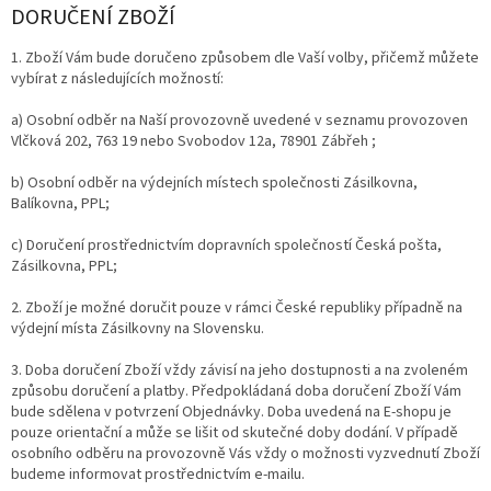
DORUČENÍ ZBOŽÍ
1. Zboží Vám bude doručeno způsobem dle Vaší volby, přičemž můžete
vybírat z následujících možností:
a) Osobní odběr na Naší provozovně uvedené v
seznamu provozoven
Vlčková 202, 763 19 nebo Svobodov 12a, 78901 Zábřeh ;
b) Osobní odběr na výdejních místech společnosti
Zásilkovna,
Balíkovna, PPL;
c) Doručení prostřednictvím dopravních společností
Česká pošta,
Zásilkovna, PPL
;
2. Zboží je možné doručit pouze v rámci České republiky případně na
výdejní místa Zásilkovny na Slovensku.
3. Doba doručení Zboží vždy závisí na jeho dostupnosti a na zvoleném
způsobu doručení a platby. Předpokládaná doba doručení Zboží Vám
bude sdělena v potvrzení Objednávky. Doba uvedená na E-shopu je
pouze orientační a může se lišit od skutečné doby dodání. V případě
osobního odběru na provozovně Vás vždy o možnosti vyzvednutí Zboží
budeme informovat prostřednictvím e-mailu.