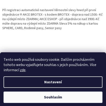
Při registraci automatické nastavení Věrnostní slevy hned při první
objednávce !!! AKCE BROTEX - s kodem BROTEX - doprava nad 1500.- Kč
na výdejní místo ZDARMA; AKCE ESHOP - při objednávce nad 3900.-Kč
máte dopravu na výdejní místo ZDARMA Sleva 5% na nákup s kartou
SPHERE, CARD, Rodinné pasy, Senior pasy
Tento web používá soubory cookie. Dalším procházením
tohoto webu vyjadřujete souhlas s jejich používáním.. Více
informací
zde
.
Vytvořil Shoptet
Věrnostní porgram: Již od první objednávky s registrací automaticky
Nastavení
nastavená Věrnostní sleva 3% - 10% na Všechny Vaše další nákupy. Čím
víc nakoupíte, tím větší slevu můžete získat. Vaše objednávky se sčítají.
Využít můžete i "Slevové kody" nebo DOPRAVU ZDARMA. Přejeme
Copyright 2026
Eshop Jana
. Všechna práva vyhrazena.
příjemný nákup u nás Jana Kotasová Komárková a kolektiv pracovníků
Souhlasím
Eshop JANA