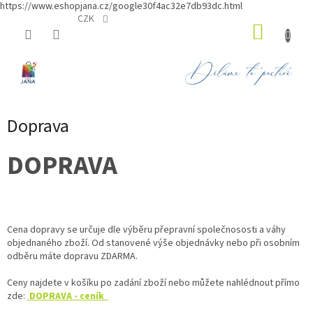
https://www.eshopjana.cz/google30f4ac32e7db93dc.html
Přejít
CZK
NÁKUP
na
obsah
KOŠÍK
Doprava
DOPRAVA
Cena dopravy se určuje dle výběru přepravní společnososti a váhy
objednaného zboží. Od stanovené výše objednávky nebo při osobním
odběru máte dopravu ZDARMA.
Ceny najdete v košíku po zadání zboží nebo můžete nahlédnout přímo
zde:
DOPRAVA - ceník