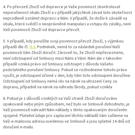
4.
Po převzetí Zboží od dopravce je Vaše povinnost zkontrolovat
neporušenost obalu Zboží a v případě jakýchkoli závad tuto skutečnost
neprodleně oznámit dopravci a Nám. V případě, že došlo k závadě na
obalu, která svědčí o neoprávněné manipulaci a vstupu do zásilky, není
Vaší povinností Zboží od dopravce převzít.
5. V případě, kdy porušíte svoji povinnost převzít Zboží, s výjimkou
případů dle čl.
VI.
4.
Podmínek, nemá to za následek porušení Naší
povinnosti Vám Zboží doručit. Zároveň to, že Zboží nepřevezmete,
není odstoupení od Smlouvy mezi Námi a Vámi. Nám ale v takovém
případě vzniká právo od Smlouvy odstoupit z důvodu Vašeho
podstatného porušení Smlouvy. Pokud se rozhodneme tohoto práva
využít, je odstoupení účinné v den, kdy Vám toto odstoupení doručíme.
Odstoupení od Smlouvy nemá vliv na nárok na uhrazení Ceny za
dopravu, případně na nárok na náhradu škody, pokud vznikla.
6. Pokud je z důvodů vzniklých na Vaší straně Zboží doručováno
opakovaně nebo jiným způsobem, než bylo ve Smlouvě dohodnuto, je
Vaší povinností nahradit Nám náklady s tímto opakovaným doručením
spojené. Platební údaje pro zaplacení těchto nákladů Vám zašleme na
Vaši e-mailovou adresu uvedenou ve Smlouvě a jsou splatné 14 dnů od
doručení e-mailu.