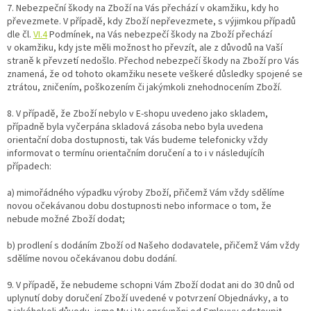
7.
Nebezpeční škody na Zboží na Vás přechází v okamžiku, kdy ho
převezmete. V případě, kdy Zboží nepřevezmete, s výjimkou případů
dle čl.
VI.
4
Podmínek, na Vás nebezpečí škody na Zboží přechází
v okamžiku, kdy jste měli možnost ho převzít, ale z důvodů na Vaší
straně k převzetí nedošlo. Přechod nebezpečí škody na Zboží pro Vás
znamená, že od tohoto okamžiku nesete veškeré důsledky spojené se
ztrátou, zničením, poškozením či jakýmkoli znehodnocením Zboží.
8. V případě, že Zboží nebylo v E-shopu uvedeno jako skladem,
případně byla vyčerpána skladová zásoba nebo byla uvedena
orientační doba dostupnosti, tak Vás budeme telefonicky vždy
informovat o termínu orientačním doručení a to i v následujícíh
případech:
a) mimořádného výpadku výroby Zboží, přičemž Vám vždy sdělíme
novou očekávanou dobu dostupnosti nebo informace o tom, že
nebude možné Zboží dodat;
b) prodlení s dodáním Zboží od Našeho dodavatele, přičemž Vám vždy
sdělíme novou očekávanou dobu dodání.
9.
V případě, že nebudeme schopni Vám Zboží dodat ani do 30 dnů od
uplynutí doby doručení Zboží uvedené v potvrzení Objednávky, a to