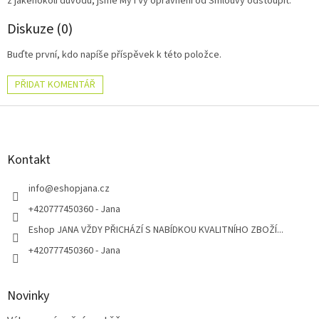
z jakéhokoli důvodu, jsme My i Vy oprávněni od Smlouvy odstoupit.
Diskuze (0)
Buďte první, kdo napíše příspěvek k této položce.
PŘIDAT KOMENTÁŘ
Z
á
p
a
Kontakt
t
í
info
@
eshopjana.cz
+420777450360 - Jana
Eshop JANA VŽDY PŘICHÁZÍ S NABÍDKOU KVALITNÍHO ZBOŽÍ...
+420777450360 - Jana
Novinky