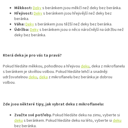
Měkkost:
Deky
s beránkem jsou měkčí než deky bez beránka.
Hřejivost:
Deky
s beránkem jsou hřejivější než deky bez
beránka.
Váha:
Deky
s beránkem jsou těžší než deky bez beránka.
Údržba:
Deky
s beránkem jsou o něco náročnější na údržbu než
deky bez beránka.
Která deka je pro vás ta pravá?
Pokud hledáte měkkou, pohodlnou a hřejivou
deku
, deka z mikroflanelu
s beránkem je skvělou volbou. Pokud hledáte lehčí a snadněji
udržovatelnou
deku
,
deka
z mikroflanelu bez beránka je dobrou
volbou.
Zde jsou některé tipy, jak vybrat deku z mikroflanelu:
Zvažte své potřeby.
Pokud hledáte deku na zimu, vyberte si
deku
s beránkem. Pokud hledáte deku na léto, vyberte si
deku
bez beránka.