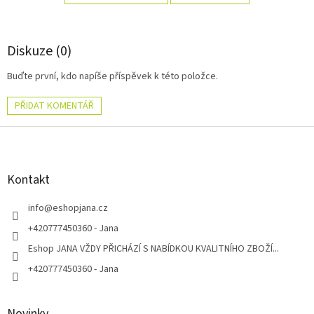
Diskuze (0)
Buďte první, kdo napíše příspěvek k této položce.
PŘIDAT KOMENTÁŘ
Z
á
p
a
Kontakt
t
í
info
@
eshopjana.cz
+420777450360 - Jana
Eshop JANA VŽDY PŘICHÁZÍ S NABÍDKOU KVALITNÍHO ZBOŽÍ...
+420777450360 - Jana
Novinky