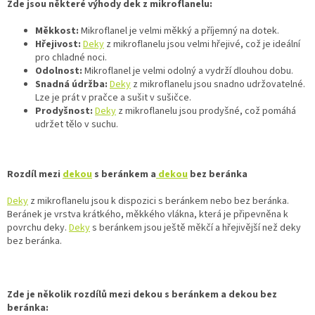
Zde jsou některé výhody dek z mikroflanelu:
Měkkost:
Mikroflanel je velmi měkký a příjemný na dotek.
Hřejivost:
Deky
z mikroflanelu jsou velmi hřejivé, což je ideální
pro chladné noci.
Odolnost:
Mikroflanel je velmi odolný a vydrží dlouhou dobu.
Snadná údržba:
Deky
z mikroflanelu jsou snadno udržovatelné.
Lze je prát v pračce a sušit v sušičce.
Prodyšnost:
Deky
z mikroflanelu jsou prodyšné, což pomáhá
udržet tělo v suchu.
Rozdíl mezi
dekou
s beránkem a
dekou
bez beránka
Deky
z mikroflanelu jsou k dispozici s beránkem nebo bez beránka.
Beránek je vrstva krátkého, měkkého vlákna, která je připevněna k
povrchu deky.
Deky
s beránkem jsou ještě měkčí a hřejivější než deky
bez beránka.
Zde je několik rozdílů mezi dekou s beránkem a dekou bez
beránka: