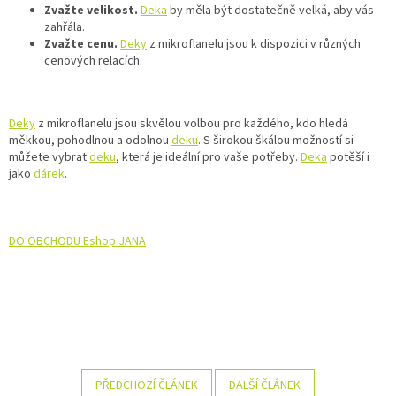
Zvažte velikost.
Deka
by měla být dostatečně velká, aby vás
zahřála.
Zvažte cenu.
Deky
z mikroflanelu jsou k dispozici v různých
cenových relacích.
Deky
z mikroflanelu jsou skvělou volbou pro každého, kdo hledá
měkkou, pohodlnou a odolnou
deku
. S širokou škálou možností si
můžete vybrat
deku
, která je ideální pro vaše potřeby.
Deka
potěší i
jako
dárek
.
DO OBCHODU Eshop JANA
PŘEDCHOZÍ ČLÁNEK
DALŠÍ ČLÁNEK