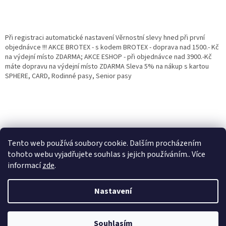
Při registraci automatické nastavení Věrnostní slevy hned při první
objednávce !!! AKCE BROTEX - s kodem BROTEX - doprava nad 1500.- Kč
na výdejní místo ZDARMA; AKCE ESHOP - při objednávce nad 3900.-Kč
máte dopravu na výdejní místo ZDARMA Sleva 5% na nákup s kartou
SPHERE, CARD, Rodinné pasy, Senior pasy
Tento web používá soubory cookie. Dalším procházením
tohoto webu vyjadřujete souhlas s jejich používáním.. Více
informací
zde
.
Vytvořil Shoptet
Věrnostní porgram: Již od první objednávky s registrací automaticky
Nastavení
nastavená Věrnostní sleva 3% - 10% na Všechny Vaše další nákupy. Čím
víc nakoupíte, tím větší slevu můžete získat. Vaše objednávky se sčítají.
Využít můžete i "Slevové kody" nebo DOPRAVU ZDARMA. Přejeme
Copyright 2026
Eshop Jana
. Všechna práva vyhrazena.
příjemný nákup u nás Jana Kotasová Komárková a kolektiv pracovníků
Souhlasím