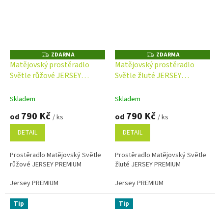
ZDARMA
ZDARMA
Z
Z
D
D
Matějovský prostěradlo
Matějovský prostěradlo
A
A
Světle růžové JERSEY
Světle žluté JERSEY
R
R
M
M
PREMIUM
PREMIUM s elastanem
A
A
Skladem
Skladem
790 Kč
790 Kč
od
od
/ ks
/ ks
DETAIL
DETAIL
Prostěradlo Matějovský Světle
Prostěradlo Matějovský Světle
růžové JERSEY PREMIUM
žluté JERSEY PREMIUM
Jersey PREMIUM
Jersey PREMIUM
Tip
Tip