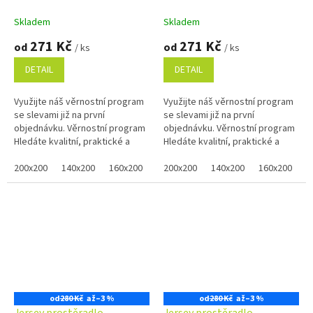
Skladem
Skladem
271 Kč
271 Kč
od
od
/ ks
/ ks
DETAIL
DETAIL
Využijte náš věrnostní program
Využijte náš věrnostní program
se slevami již na první
se slevami již na první
objednávku. Věrnostní program
objednávku. Věrnostní program
Hledáte kvalitní, praktické a
Hledáte kvalitní, praktické a
pohodlné prostěradlo pro Vaši
pohodlné prostěradlo pro Vaši
postel? Béžové prostěradlo...
200x200
140x200
160x200
80x200
postel? Modré prostěradlo...
200x200
100x200
140x200
120x200
160x200
90x2
8
od
280 Kč
až
–3 %
od
280 Kč
až
–3 %
Jersey prostěradlo
Jersey prostěradlo