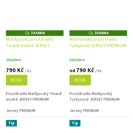
ZDARMA
ZDARMA
Z
Z
D
D
Matějovský prostěradlo
Matějovský prostěradlo
A
A
Tmavě modré JERSEY
Tyrkysové JERSEY PREMIUM
R
R
M
M
PREMIUM s elastanem
A
A
Skladem
Skladem
790 Kč
790 Kč
od
/ ks
/ ks
DETAIL
DETAIL
Prostěradlo Matějovský Tmavě
Prostěradlo Matějovský
modré JERSEY PREMIUM
Tyrkysové JERSEY PREMIUM
Jersey PREMIUM
Jersey PREMIUM
Tip
Tip