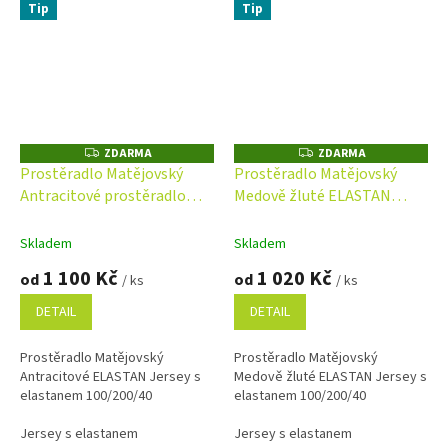
Tip
Tip
ZDARMA
ZDARMA
Z
Z
D
D
Prostěradlo Matějovský
Prostěradlo Matějovský
A
A
Antracitové prostěradlo
Medově žluté ELASTAN
R
R
M
M
ELASTAN Jersey s
Jersey s elastanem
A
A
elastanem
Skladem
Skladem
1 100 Kč
1 020 Kč
od
od
/ ks
/ ks
DETAIL
DETAIL
Prostěradlo Matějovský
Prostěradlo Matějovský
Antracitové ELASTAN Jersey s
Medově žluté ELASTAN Jersey s
elastanem 100/200/40
elastanem 100/200/40
Jersey s elastanem
Jersey s elastanem