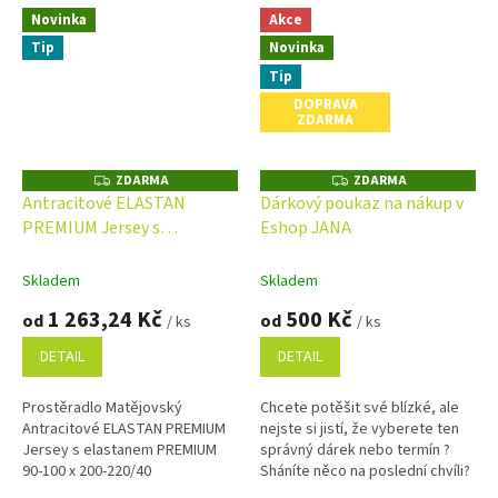
Novinka
Akce
Tip
Novinka
Tip
DOPRAVA
ZDARMA
ZDARMA
ZDARMA
Z
Z
D
D
Antracitové ELASTAN
Dárkový poukaz na nákup v
A
A
PREMIUM Jersey s
Eshop JANA
R
R
M
M
elastanem PREMIUM 90-100
A
A
x 200-220/40
Skladem
Skladem
1 263,24 Kč
500 Kč
od
od
/ ks
/ ks
DETAIL
DETAIL
Prostěradlo Matějovský
Chcete potěšit své blízké, ale
Antracitové ELASTAN PREMIUM
nejste si jistí, že vyberete ten
Jersey s elastanem PREMIUM
správný dárek nebo termín ?
90-100 x 200-220/40
Sháníte něco na poslední chvíli?
Náš dárkový poukaz pořídíte