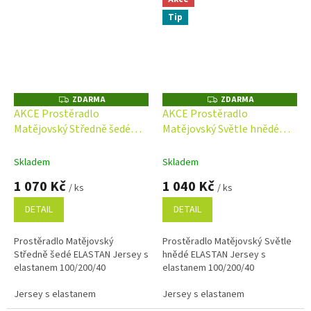
Tip
ZDARMA
ZDARMA
Z
Z
D
D
AKCE Prostěradlo
AKCE Prostěradlo
A
A
Matějovský Středně šedé
Matějovský Světle hnědé
R
R
M
M
ELASTAN Jersey s
ELASTAN Jersey s
A
A
elastanem
elastanem
Skladem
Skladem
1 070 Kč
1 040 Kč
/ ks
/ ks
DETAIL
DETAIL
Prostěradlo Matějovský
Prostěradlo Matějovský Světle
Středně šedé ELASTAN Jersey s
hnědé ELASTAN Jersey s
elastanem 100/200/40
elastanem 100/200/40
Jersey s elastanem
Jersey s elastanem