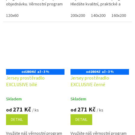
objednávku. Věrnostní program
Hledáte kvalitní, praktické a
pohodlné prostěradlo pro Vaši
120x60
postel? Tmavě šedomodré...
200x200
140x200
160x200
8
od
280 Kč
až
–3 %
od
280 Kč
až
–3 %
Jersey prostěradlo
Jersey prostěradlo
EXCLUSIVE bílé
EXCLUSIVE černé
Skladem
Skladem
271 Kč
271 Kč
od
od
/ ks
/ ks
DETAIL
DETAIL
Využijte náš věrnostní program
Využijte náš věrnostní program