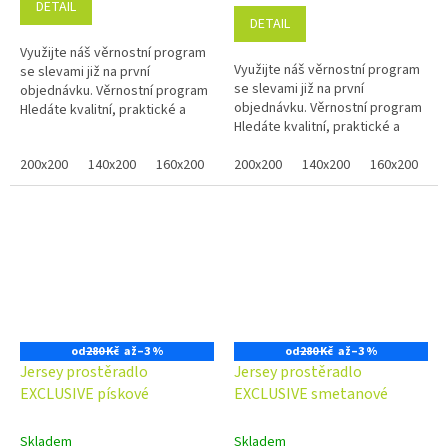
DETAIL
5,0
DETAIL
z
Využijte náš věrnostní program
5
Využijte náš věrnostní program
se slevami již na první
hvězdiček.
se slevami již na první
objednávku. Věrnostní program
objednávku. Věrnostní program
Hledáte kvalitní, praktické a
Hledáte kvalitní, praktické a
pohodlné prostěradlo pro Vaši
pohodlné prostěradlo pro Vaši
postel? Hnědé prostěradlo...
200x200
140x200
160x200
80x200
postel? Petrolové prostěradlo...
200x200
100x200
140x200
120x200
160x200
90x2
8
od
280 Kč
až
–3 %
od
280 Kč
až
–3 %
Jersey prostěradlo
Jersey prostěradlo
EXCLUSIVE pískové
EXCLUSIVE smetanové
Skladem
Skladem