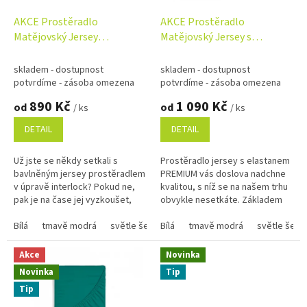
o
d
AKCE Prostěradlo
AKCE Prostěradlo
u
Matějovský Jersey
Matějovský Jersey s
k
INTERLOCK 90-100/180-
elastanem PREMIUM 90-
t
200x200cm barva dle výběru
100/180-200x200cm barva
skladem - dostupnost
skladem - dostupnost
ů
dle výběru
potvrdíme - zásoba omezena
potvrdíme - zásoba omezena
890 Kč
1 090 Kč
od
od
/ ks
/ ks
DETAIL
DETAIL
Už jste se někdy setkali s
Prostěradlo jersey s elastanem
bavlněným jersey prostěradlem
PREMIUM vás doslova nadchne
v úpravě interlock? Pokud ne,
kvalitou, s níž se na našem trhu
pak je na čase jej vyzkoušet,
obvykle nesetkáte. Základem
abyste poznali nedostižnou
tohoto mimořádně pevného
kvalitu této dvojité...
Bílá
tmavě modrá
světle šedá
úpletu...
Bílá
středně šedá
tmavě modrá
světle béžová
světle šedá
Akce
Novinka
Novinka
Tip
Tip