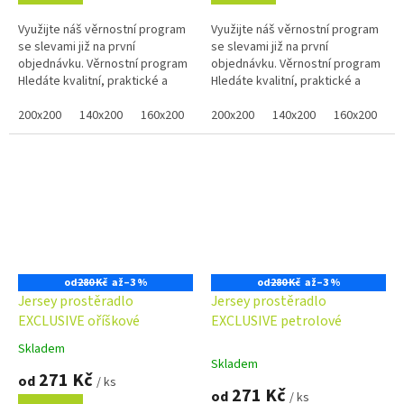
Využijte náš věrnostní program
Využijte náš věrnostní program
se slevami již na první
se slevami již na první
objednávku. Věrnostní program
objednávku. Věrnostní program
Hledáte kvalitní, praktické a
Hledáte kvalitní, praktické a
pohodlné prostěradlo pro Vaši
pohodlné prostěradlo pro Vaši
postel? Kávově hnědé...
200x200
140x200
160x200
80x200
postel? Pastelově zelené...
200x200
100x200
140x200
120x200
160x200
90x2
8
od
280 Kč
až
–3 %
od
280 Kč
až
–3 %
Jersey prostěradlo
Jersey prostěradlo
EXCLUSIVE oříškové
EXCLUSIVE petrolové
Skladem
Průměrné
Skladem
hodnocení
271 Kč
od
/ ks
produktu
271 Kč
od
/ ks
je