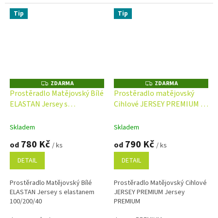
Tip
Tip
ZDARMA
ZDARMA
Z
Z
D
D
Prostěradlo Matějovský Bílé
Prostěradlo matějovský
A
A
ELASTAN Jersey s
Cihlové JERSEY PREMIUM s
R
R
M
M
elastanem
elastanem
A
A
Skladem
Skladem
780 Kč
790 Kč
od
od
/ ks
/ ks
DETAIL
DETAIL
Prostěradlo Matějovský Bílé
Prostěradlo Matějovský Cihlové
ELASTAN Jersey s elastanem
JERSEY PREMIUM Jersey
100/200/40
PREMIUM