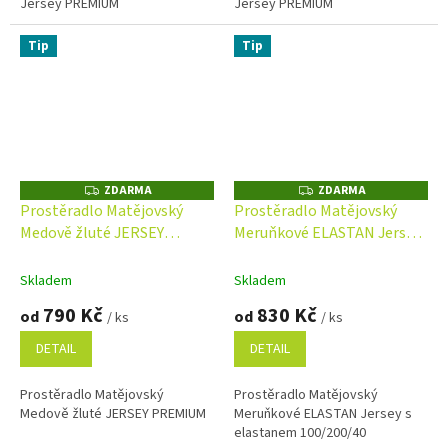
Jersey PREMIUM
Jersey PREMIUM
Tip
Tip
ZDARMA
ZDARMA
Z
Z
D
D
Prostěradlo Matějovský
Prostěradlo Matějovský
A
A
Medově žluté JERSEY
Meruňkové ELASTAN Jersey
R
R
M
M
PREMIUM s elastanem
s elastanem
A
A
Skladem
Skladem
790 Kč
830 Kč
od
od
/ ks
/ ks
DETAIL
DETAIL
Prostěradlo Matějovský
Prostěradlo Matějovský
Medově žluté JERSEY PREMIUM
Meruňkové ELASTAN Jersey s
elastanem 100/200/40