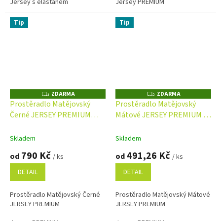
Jersey s elastanem
Jersey PREMIUM
Tip
Tip
ZDARMA
ZDARMA
Z
Z
D
D
Prostěradlo Matějovský
Prostěradlo Matějovský
A
A
Černé JERSEY PREMIUM
Mátové JERSEY PREMIUM s
R
R
M
M
Jersey s elastanem
elastanem
A
A
Skladem
Skladem
790 Kč
491,26 Kč
od
od
/ ks
/ ks
DETAIL
DETAIL
Prostěradlo Matějovský Černé
Prostěradlo Matějovský Mátové
JERSEY PREMIUM
JERSEY PREMIUM