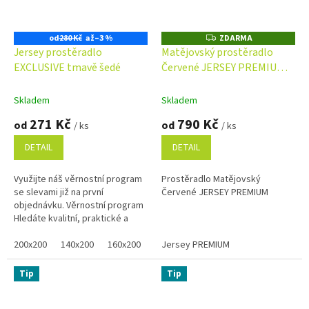
od
280 Kč
až
–3 %
ZDARMA
Z
D
Jersey prostěradlo
Matějovský prostěradlo
A
EXCLUSIVE tmavě šedé
Červené JERSEY PREMIUM
R
M
Jersey s elastanem
A
Skladem
Skladem
271 Kč
790 Kč
od
od
/ ks
/ ks
DETAIL
DETAIL
Využijte náš věrnostní program
Prostěradlo Matějovský
se slevami již na první
Červené JERSEY PREMIUM
objednávku. Věrnostní program
Hledáte kvalitní, praktické a
pohodlné prostěradlo pro Vaši
postel? Šedé prostěradlo...
200x200
140x200
160x200
80x200
Jersey PREMIUM
100x200
120x200
90x2
Tip
Tip