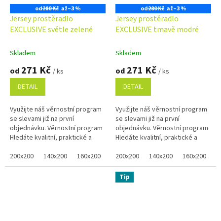
od
280 Kč
až
–3 %
od
280 Kč
až
–3 %
Jersey prostěradlo
Jersey prostěradlo
EXCLUSIVE světle zelené
EXCLUSIVE tmavě modré
Skladem
Skladem
271 Kč
271 Kč
od
od
/ ks
/ ks
DETAIL
DETAIL
Využijte náš věrnostní program
Využijte náš věrnostní program
se slevami již na první
se slevami již na první
objednávku. Věrnostní program
objednávku. Věrnostní program
Hledáte kvalitní, praktické a
Hledáte kvalitní, praktické a
pohodlné prostěradlo pro Vaši
pohodlné prostěradlo pro Vaši
postel? Zelené prostěradlo...
200x200
140x200
160x200
80x200
postel? Tmavě modré...
200x200
100x200
140x200
120x200
160x200
90x2
8
Tip