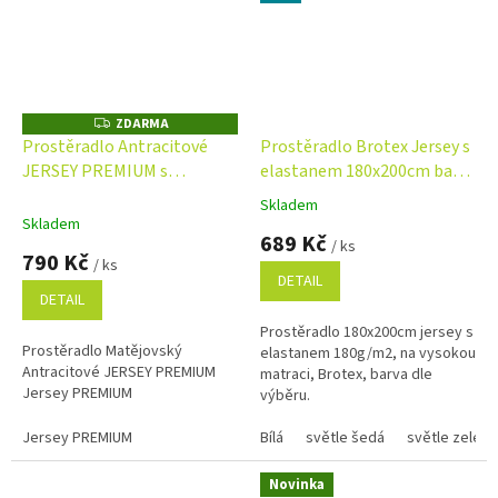
ZDARMA
Z
D
Prostěradlo Antracitové
Prostěradlo Brotex Jersey s
A
JERSEY PREMIUM s
elastanem 180x200cm barva
R
M
elastanem
dle výběru NA VYSOKOU
A
Skladem
Průměrné
MATRACI
Skladem
hodnocení
689 Kč
/ ks
produktu
790 Kč
/ ks
je
DETAIL
4,6
DETAIL
z
Prostěradlo 180x200cm jersey s
5
Prostěradlo Matějovský
elastanem 180g/m2, na vysokou
hvězdiček.
Antracitové JERSEY PREMIUM
matraci, Brotex, barva dle
Jersey PREMIUM
výběru.
Jersey PREMIUM
Bílá
světle šedá
světle zelená
Novinka