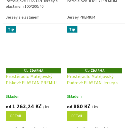
Petrolejové ELASTAN Jersey s
Petrolejové JERSEY PREMIUM
elastanem 100/200/40
Jersey s elastanem
Jersey PREMIUM
Tip
Tip
ZDARMA
ZDARMA
Z
Z
D
D
Prostěradlo Matějovský
Prostěradlo Matějovský
A
A
Pískové ELASTAN PREMIUM
Pudrové ELASTAN Jersey s
R
R
M
M
Jersey s elastanem
elastanem
A
A
PREMIUM
Skladem
Skladem
1 263,24 Kč
880 Kč
od
od
/ ks
/ ks
DETAIL
DETAIL