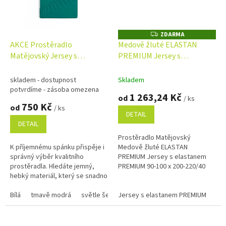
ZDARMA
Z
D
AKCE Prostěradlo
Medově žluté ELASTAN
A
Matějovský Jersey s
PREMIUM Jersey s
R
M
elastanem STANDART
elastanem PREMIUM 90-100
A
100/180x200cm barva dle
x 200-220/40
skladem - dostupnost
Skladem
výběru
potvrdíme - zásoba omezena
1 263,24 Kč
od
/ ks
750 Kč
od
/ ks
DETAIL
DETAIL
Prostěradlo Matějovský
K příjemnému spánku přispěje i
Medově žluté ELASTAN
správný výběr kvalitního
PREMIUM Jersey s elastanem
prostěradla. Hledáte jemný,
PREMIUM 90-100 x 200-220/40
hebký materiál, který se snadno
udržujea skvěle se přizpůsobí
tvaru matrace? Pak...
Bílá
tmavě modrá
světle šedá
Jersey s elastanem PREMIUM
vanilkově žlutá
petrolejová