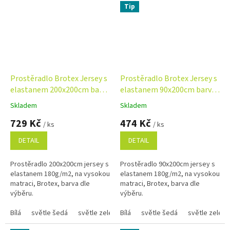
Tip
Prostěradlo Brotex Jersey s
Prostěradlo Brotex Jersey s
elastanem 200x200cm barva
elastanem 90x200cm barva
dle výběru NA VYSOKOU
dle výběru NA VYSOKOU
Skladem
Skladem
Průměrné
Průměrné
MATRACI
MATRACI
hodnocení
hodnocení
729 Kč
474 Kč
/ ks
/ ks
produktu
produktu
je
je
DETAIL
DETAIL
4,8
5,0
z
z
Prostěradlo 200x200cm jersey s
Prostěradlo 90x200cm jersey s
5
5
elastanem 180g/m2, na vysokou
elastanem 180g/m2, na vysokou
hvězdiček.
hvězdiček.
matraci, Brotex, barva dle
matraci, Brotex, barva dle
výběru.
výběru.
Bílá
světle šedá
světle zelená
Bílá
smetanová
světle šedá
oříšková
světle zelená
antrac