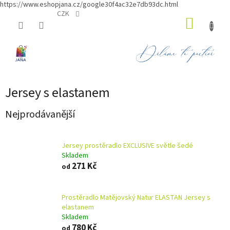
https://www.eshopjana.cz/google30f4ac32e7db93dc.html
Přejít
CZK
NÁKUP
na
obsah
KOŠÍK
Jersey s elastanem
Nejprodávanější
Jersey prostěradlo EXCLUSIVE světle šedé
Skladem
271 Kč
od
Prostěradlo Matějovský Natur ELASTAN Jersey s
elastanem
Skladem
780 Kč
od