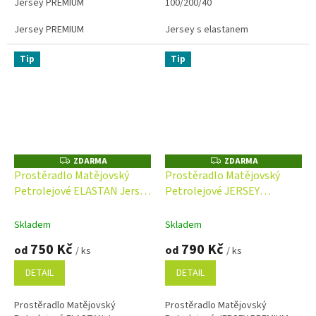
Jersey PREMIUM
100/200/40
Jersey PREMIUM
Jersey s elastanem
Tip
Tip
ZDARMA
ZDARMA
Z
Z
D
D
Prostěradlo Matějovský
Prostěradlo Matějovský
A
A
Petrolejové ELASTAN Jersey
Petrolejové JERSEY
R
R
M
M
s elastanem
PREMIUM s elastanem
A
A
Skladem
Skladem
750 Kč
790 Kč
od
od
/ ks
/ ks
DETAIL
DETAIL
Prostěradlo Matějovský
Prostěradlo Matějovský