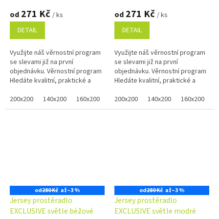
271 Kč
271 Kč
od
od
/ ks
/ ks
DETAIL
DETAIL
Využijte náš věrnostní program
Využijte náš věrnostní program
se slevami již na první
se slevami již na první
objednávku. Věrnostní program
objednávku. Věrnostní program
Hledáte kvalitní, praktické a
Hledáte kvalitní, praktické a
pohodlné prostěradlo pro Vaši
pohodlné prostěradlo pro Vaši
postel? Pískově žluté...
200x200
140x200
160x200
80x200
postel? Smetanové
200x200
100x200
140x200
120x200
160x200
90x2
8
prostěradlo...
od
280 Kč
až
–3 %
od
280 Kč
až
–3 %
Jersey prostěradlo
Jersey prostěradlo
EXCLUSIVE světle béžové
EXCLUSIVE světle modré