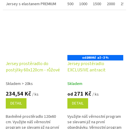
Jersey s elastanem PREMIUM
online a po...
500
1000
1500
2000
2500
od
280 Kč
až
–3 %
Jersey prostěradlo do
Jersey prostěradlo
postýlky 60x120cm - růžové
EXCLUSIVE antracit
Skladem > 20ks
Skladem
234,54 Kč
271 Kč
od
/ ks
/ ks
DETAIL
DETAIL
Bavlněné prostěradlo 120x60
Využijte náš věrnostní program
cm. Využijte náš věrnostní
se slevami již na první
program se slevami již na první
objednávku. Věrnostní program