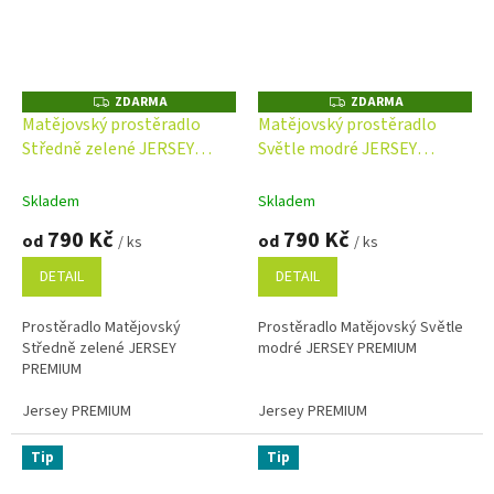
ZDARMA
ZDARMA
Z
Z
D
D
Matějovský prostěradlo
Matějovský prostěradlo
A
A
Středně zelené JERSEY
Světle modré JERSEY
R
R
M
M
PREMIUM s elastanem
PREMIUM s elastanem
A
A
Skladem
Skladem
790 Kč
790 Kč
od
od
/ ks
/ ks
DETAIL
DETAIL
Prostěradlo Matějovský
Prostěradlo Matějovský Světle
Středně zelené JERSEY
modré JERSEY PREMIUM
PREMIUM
Jersey PREMIUM
Jersey PREMIUM
Tip
Tip