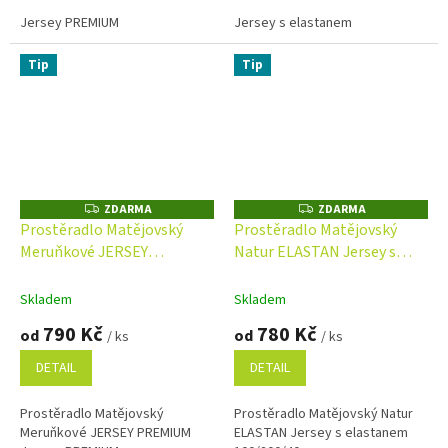
Jersey PREMIUM
Jersey s elastanem
Tip
Tip
ZDARMA
ZDARMA
Z
Z
D
D
Prostěradlo Matějovský
Prostěradlo Matějovský
A
A
Meruňkové JERSEY
Natur ELASTAN Jersey s
R
R
M
M
PREMIUM s elastanem
elastanem
A
A
Skladem
Skladem
790 Kč
780 Kč
od
od
/ ks
/ ks
DETAIL
DETAIL
Prostěradlo Matějovský
Prostěradlo Matějovský Natur
Meruňkové JERSEY PREMIUM
ELASTAN Jersey s elastanem