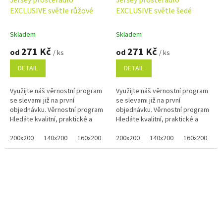
EXCLUSIVE světle růžové
EXCLUSIVE světle šedé
Skladem
Skladem
271 Kč
271 Kč
od
od
/ ks
/ ks
DETAIL
DETAIL
Využijte náš věrnostní program
Využijte náš věrnostní program
se slevami již na první
se slevami již na první
objednávku. Věrnostní program
objednávku. Věrnostní program
Hledáte kvalitní, praktické a
Hledáte kvalitní, praktické a
pohodlné prostěradlo pro Vaši
pohodlné prostěradlo pro Vaši
postel? Světle růžové...
200x200
140x200
160x200
80x200
postel? Šedé prostěradlo...
200x200
100x200
140x200
120x200
160x200
90x2
8