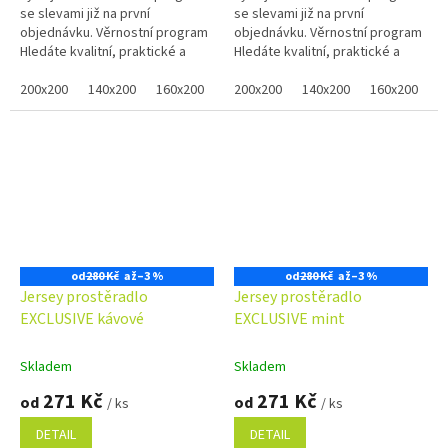
se slevami již na první
se slevami již na první
objednávku. Věrnostní program
objednávku. Věrnostní program
Hledáte kvalitní, praktické a
Hledáte kvalitní, praktické a
pohodlné prostěradlo pro Vaši
pohodlné prostěradlo pro Vaši
postel? Bílé prostěradlo...
200x200
140x200
160x200
80x200
postel? Černé prostěradlo...
200x200
100x200
140x200
120x200
160x200
90x2
8
od
280 Kč
až
–3 %
od
280 Kč
až
–3 %
Jersey prostěradlo
Jersey prostěradlo
EXCLUSIVE kávové
EXCLUSIVE mint
Skladem
Skladem
271 Kč
271 Kč
od
od
/ ks
/ ks
DETAIL
DETAIL