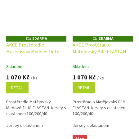
ZDARMA
ZDARMA
Z
Z
D
D
AKCE Prostěradlo
AKCE Prostěradlo
A
A
Matějovský Medově žluté
Matějovský Bílé ELASTAN
R
R
M
M
ELASTAN Jersey s
Jersey s elastanem
A
A
elastanem
Skladem
Skladem
1 070 Kč
1 070 Kč
/ ks
/ ks
DETAIL
DETAIL
Prostěradlo Matějovský
Prostěradlo Matějovský Bílé
Medově žluté ELASTAN Jersey s
ELASTAN Jersey s elastanem
elastanem 100/200/40
100/200/40
Jersey s elastanem
Jersey s elastanem
Akce