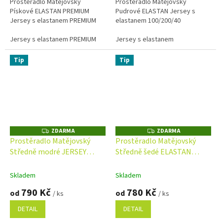
Prostěradlo Matějovský
Prostěradlo Matějovský
Pískové ELASTAN PREMIUM
Pudrové ELASTAN Jersey s
Jersey s elastanem PREMIUM
elastanem 100/200/40
Jersey s elastanem PREMIUM
Jersey s elastanem
Tip
Tip
ZDARMA
ZDARMA
Z
Z
D
D
Prostěradlo Matějovský
Prostěradlo Matějovský
A
A
Středně modré JERSEY
Středně šedé ELASTAN
R
R
M
M
PREMIUM
Jersey s elastanem
A
A
Skladem
Skladem
790 Kč
780 Kč
od
od
/ ks
/ ks
DETAIL
DETAIL