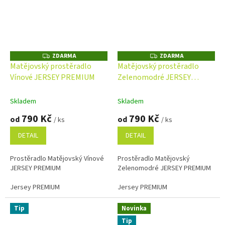
ZDARMA
ZDARMA
Z
Z
D
D
Matějovský prostěradlo
Matějovský prostěradlo
A
A
Vínové JERSEY PREMIUM
Zelenomodré JERSEY
R
R
M
M
PREMIUM s elastanem
A
A
Skladem
Skladem
790 Kč
790 Kč
od
od
/ ks
/ ks
DETAIL
DETAIL
Prostěradlo Matějovský Vínové
Prostěradlo Matějovský
JERSEY PREMIUM
Zelenomodré JERSEY PREMIUM
Jersey PREMIUM
Jersey PREMIUM
Tip
Novinka
Tip