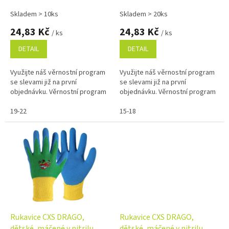
k
t
Skladem > 10ks
Skladem > 20ks
ů
24,83 Kč
24,83 Kč
/ ks
/ ks
DETAIL
DETAIL
Využijte náš věrnostní program
Využijte náš věrnostní program
se slevami již na první
se slevami již na první
objednávku. Věrnostní program
objednávku. Věrnostní program
19-22
15-18
Rukavice CXS DRAGO,
Rukavice CXS DRAGO,
dětské, máčené v nitrilu,
dětské, máčené v nitrilu,