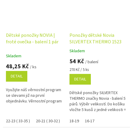
Dětské ponožky NOVIA |
Ponožky dětské Novia
froté ovečka - balení 1 pár
SILVERTEX THERMO 1523
Skladem
Průměrné
Skladem
hodnocení
54 Kč
/ balení
produktu
48,25 Kč
/ ks
je
Měrná
270 Kč / 5 ks
5,0
cena:
DETAIL
DETAIL
z
5
Využijte náš věrnostní program
hvězdiček.
Dětské ponožky SILVERTEX
se slevami již na první
THERMO značky Novia - balení 5
objednávku. Věrnostní program
párů. Výběr velikostí. Do košíku
vložte 5 kusů z jedné velikosti =
balení !
22-23 ( 33-35 )
20-21 ( 30-32 )
18-19 ( 27-29 )
18-19
16-17
16-17 ( 24-26 )
14-1