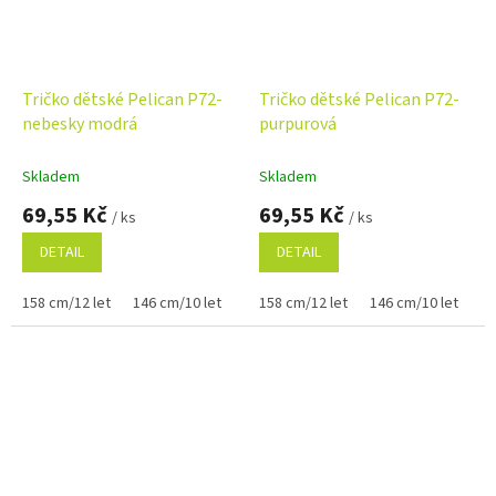
Tričko dětské Pelican P72-
Tričko dětské Pelican P72-
nebesky modrá
purpurová
Skladem
Skladem
69,55 Kč
69,55 Kč
/ ks
/ ks
DETAIL
DETAIL
158 cm/12 let
146 cm/10 let
122 cm/6 let
158 cm/12 let
134 cm/8 let
146 cm/10 let
110 cm
12