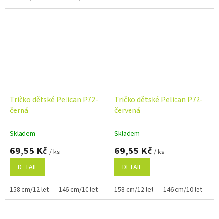
Tričko dětské Pelican P72-
Tričko dětské Pelican P72-
černá
červená
Skladem
Skladem
69,55 Kč
69,55 Kč
/ ks
/ ks
DETAIL
DETAIL
158 cm/12 let
146 cm/10 let
134 cm/8 let
158 cm/12 let
146 cm/10 let
12