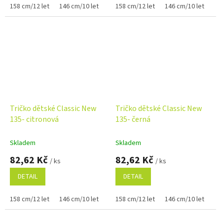
158 cm/12 let
146 cm/10 let
122 cm/6 let
158 cm/12 let
134 cm/8 let
146 cm/10 let
12
Tričko dětské Classic New
Tričko dětské Classic New
135- citronová
135- černá
Skladem
Skladem
82,62 Kč
82,62 Kč
/ ks
/ ks
DETAIL
DETAIL
158 cm/12 let
146 cm/10 let
122 cm/6 let
158 cm/12 let
134 cm/8 let
146 cm/10 let
110 cm
12