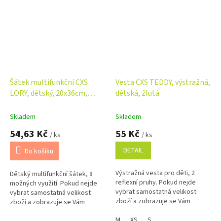
Šátek multifunkční CXS
Vesta CXS TEDDY, výstražná,
LORY, dětský, 20x36cm,
dětská, žlutá
černo - růžový
Skladem
Skladem
54,63 Kč
55 Kč
/ ks
/ ks
DETAIL
Do košíku
Výstražná vesta pro děti, 2
Dětský multifunkční šátek, 8
reflexní pruhy. Pokud nejde
možných využití. Pokud nejde
vybrat samostatná velikost
vybrat samostatná velikost
zboží a zobrazuje se Vám
zboží a zobrazuje se Vám
skupinově, napište ji do
skupinově, napište ji do
poznámky na konci objednávky.
M
XS
S
poznámky na konci objednávky.