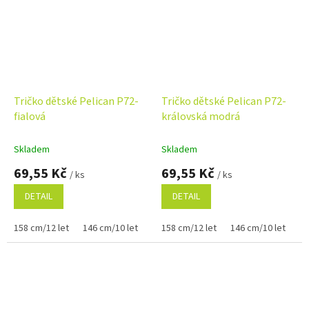
Tričko dětské Pelican P72-
Tričko dětské Pelican P72-
fialová
královská modrá
Skladem
Skladem
69,55 Kč
69,55 Kč
/ ks
/ ks
DETAIL
DETAIL
158 cm/12 let
146 cm/10 let
122 cm/6 let
158 cm/12 let
134 cm/8 let
146 cm/10 let
110 cm
12