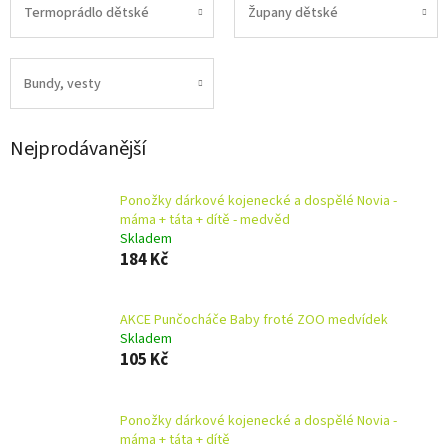
Termoprádlo dětské
Župany dětské
Bundy, vesty
Nejprodávanější
Ponožky dárkové kojenecké a dospělé Novia -
máma + táta + dítě - medvěd
Skladem
184 Kč
AKCE Punčocháče Baby froté ZOO medvídek
Skladem
105 Kč
Ponožky dárkové kojenecké a dospělé Novia -
máma + táta + dítě