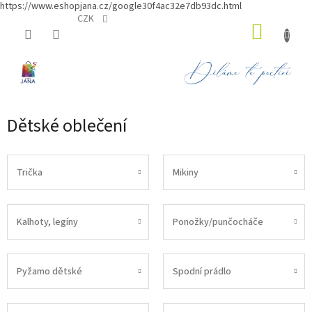
https://www.eshopjana.cz/google30f4ac32e7db93dc.html
Přejít
CZK
NÁKUP
na
obsah
KOŠÍK
Dětské oblečení
Trička
Mikiny
Kalhoty, legíny
Ponožky/punčocháče
Pyžamo dětské
Spodní prádlo