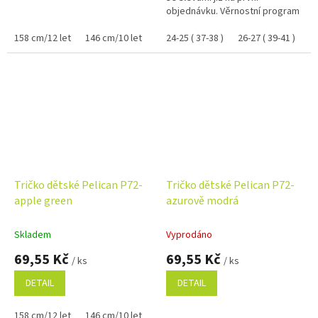
objednávku. Věrnostní program
158 cm/12 let
146 cm/10 let
122 cm/6 let
24-25 ( 37-38 )
134 cm/8 let
26-27 ( 39-41 )
110 cm
Tričko dětské Pelican P72-
Tričko dětské Pelican P72-
apple green
azurově modrá
Skladem
Vyprodáno
69,55 Kč
69,55 Kč
/ ks
/ ks
DETAIL
DETAIL
158 cm/12 let
146 cm/10 let
122 cm/6 let
134 cm/8 let
110 cm