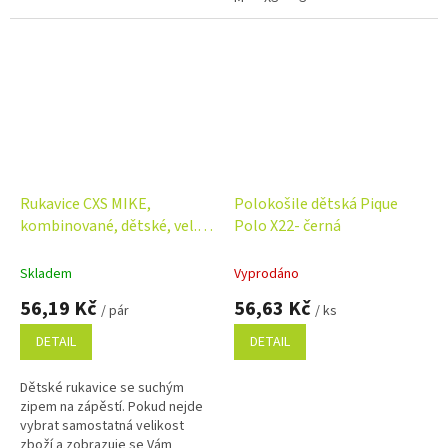
Využijte...
Využijte...
Rukavice CXS MIKE,
Polokošile dětská Pique
kombinované, dětské, vel.
Polo X22- černá
05
Skladem
Vyprodáno
56,19 Kč
56,63 Kč
/ pár
/ ks
DETAIL
DETAIL
Dětské rukavice se suchým
zipem na zápěstí. Pokud nejde
vybrat samostatná velikost
zboží a zobrazuje se Vám