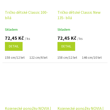
Tričko dětské Classic 100-
Tričko dětské Classic New
bílá
135- bílá
Skladem
Skladem
72,45 Kč
72,45 Kč
/ ks
/ ks
DETAIL
DETAIL
158 cm/12 let
122 cm/6 let
110 cm/4 roky
158 cm/12 let
146 cm/10 let
12
Kojenecké ponožky NOVIA |
Kojenecké ponožky NOVIA |