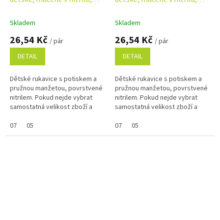
modré, vel. 05
žluté, vel. 05
Skladem
Skladem
26,54 Kč
26,54 Kč
/ pár
/ pár
DETAIL
DETAIL
Dětské rukavice s potiskem a
Dětské rukavice s potiskem a
pružnou manžetou, povrstvené
pružnou manžetou, povrstvené
nitrilem. Pokud nejde vybrat
nitrilem. Pokud nejde vybrat
samostatná velikost zboží a
samostatná velikost zboží a
zobrazuje se Vám skupinově,
zobrazuje se Vám skupinově,
napište ji do poznámky na
07
05
napište ji do poznámky na
07
05
konci...
konci...