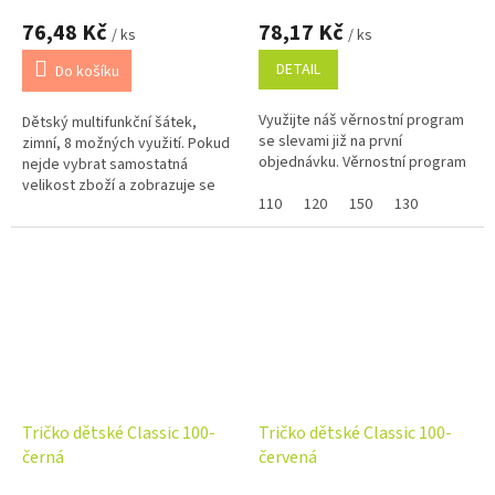
76,48 Kč
78,17 Kč
/ ks
/ ks
DETAIL
Do košíku
Využijte náš věrnostní program
Dětský multifunkční šátek,
se slevami již na první
zimní, 8 možných využití. Pokud
objednávku. Věrnostní program
nejde vybrat samostatná
velikost zboží a zobrazuje se
110
120
150
130
Vám skupinově, napište ji do
poznámky na konci
objednávky....
Tričko dětské Classic 100-
Tričko dětské Classic 100-
černá
červená