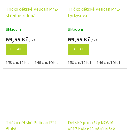
Tričko dětské Pelican P72-
Tričko dětské Pelican P72-
středně zelená
tyrkysová
Skladem
Skladem
69,55 Kč
69,55 Kč
/ ks
/ ks
DETAIL
DETAIL
158 cm/12 let
146 cm/10 let
122 cm/6 let
158 cm/12 let
134 cm/8 let
146 cm/10 let
110 cm
12
Tričko dětské Pelican P72-
Dětské ponožky NOVIA |
žlutá
V017 balení 5 párů ježek