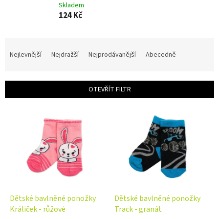
Skladem
124 Kč
Ř
a
Nejlevnější
Nejdražší
Nejprodávanější
Abecedně
z
e
n
OTEVŘÍT FILTR
í
p
V
r
ý
o
p
d
i
u
s
k
p
t
r
ů
o
d
Dětské bavlněné ponožky
Dětské bavlněné ponožky
u
Králiček - růžové
Track - granát