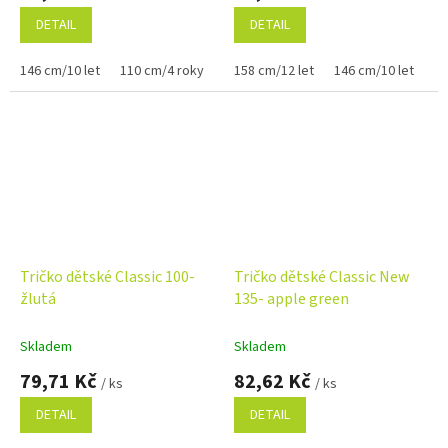
DETAIL
DETAIL
146 cm/10 let
110 cm/4 roky
158 cm/12 let
146 cm/10 let
12
Tričko dětské Classic 100-
Tričko dětské Classic New
žlutá
135- apple green
Skladem
Skladem
79,71 Kč
82,62 Kč
/ ks
/ ks
DETAIL
DETAIL