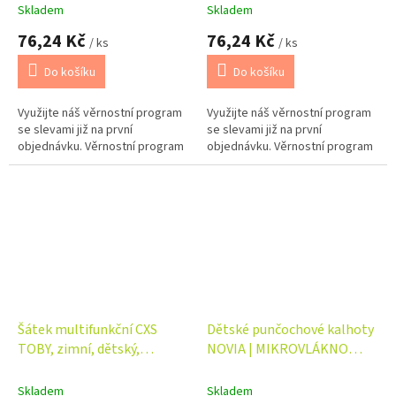
Skladem
Skladem
76,24 Kč
76,24 Kč
/ ks
/ ks
Do košíku
Do košíku
Využijte náš věrnostní program
Využijte náš věrnostní program
se slevami již na první
se slevami již na první
objednávku. Věrnostní program
objednávku. Věrnostní program
Šátek multifunkční CXS
Dětské punčochové kalhoty
TOBY, zimní, dětský,
NOVIA | MIKROVLÁKNO
23x33cm, černo - bílý
40DEN Velikost: 140, Barva:
fialová
Skladem
Skladem