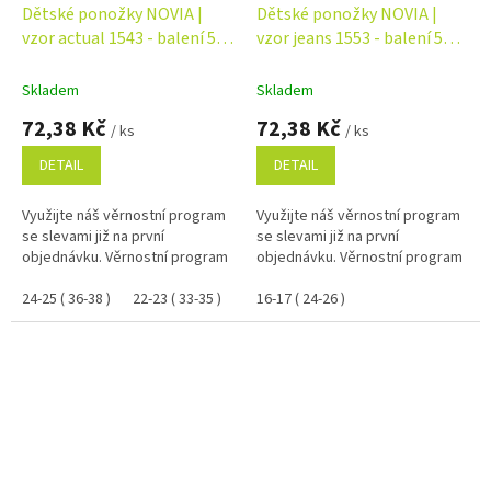
Dětské ponožky NOVIA |
Dětské ponožky NOVIA |
vzor actual 1543 - balení 5
vzor jeans 1553 - balení 5
párů Velikost: 24-25 ( 36-38 )
párů Velikost: 16-17 ( 24-26 )
Skladem
Skladem
72,38 Kč
72,38 Kč
/ ks
/ ks
DETAIL
DETAIL
Využijte náš věrnostní program
Využijte náš věrnostní program
se slevami již na první
se slevami již na první
objednávku. Věrnostní program
objednávku. Věrnostní program
24-25 ( 36-38 )
22-23 ( 33-35 )
20-21 ( 30-32 )
16-17 ( 24-26 )
18-19 ( 27-29 )
16-1