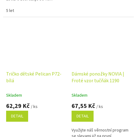
skupinově, napište ji do
poznámky na konci objednávky.
5 let
Využijte...
Tričko dětské Pelican P72-
Dámské ponožky NOVIA |
bílá
Froté vzor tučňák 1190
Skladem
Skladem
62,29 Kč
67,55 Kč
/ ks
/ ks
DETAIL
DETAIL
Využijte náš věrnostní program
se slevami již na první