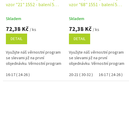
vzor "21" 1552 - balení 5
vzor "68" 1551 - balení 5
párů Velikost: 16-17 ( 24-26 )
párů Velikost: 20-21 ( 30-32 )
Skladem
Skladem
72,38 Kč
72,38 Kč
/ ks
/ ks
DETAIL
DETAIL
Využijte náš věrnostní program
Využijte náš věrnostní program
se slevami již na první
se slevami již na první
objednávku. Věrnostní program
objednávku. Věrnostní program
16-17 ( 24-26 )
20-21 ( 30-32 )
16-17 ( 24-26 )