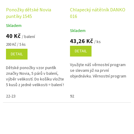
Ponožky dětské Novia
Chlapecký nátělník DANKO
puntíky 1545
016
Skladem
Průměrné
Skladem
hodnocení
40 Kč
/ balení
produktu
43,26 Kč
/ ks
je
Měrná
200 Kč / 5 ks
5,0
cena:
DETAIL
DETAIL
z
5
Využijte náš věrnostní program
hvězdiček.
Dětské ponožky vzor puntík
se slevami již na první
značky Novia, 5 párů v balení,
objednávku. Věrnostní program
výběr velikostí. Do košíku vložte
5 kusů z jedné velikosti = balení !
22-23
92