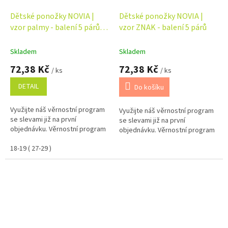
Dětské ponožky NOVIA |
Dětské ponožky NOVIA |
vzor palmy - balení 5 párů
vzor ZNAK - balení 5 párů
Velikost: 18-19 ( 27-29 )
Skladem
Skladem
72,38 Kč
72,38 Kč
/ ks
/ ks
DETAIL
Do košíku
Využijte náš věrnostní program
Využijte náš věrnostní program
se slevami již na první
se slevami již na první
objednávku. Věrnostní program
objednávku. Věrnostní program
18-19 ( 27-29 )