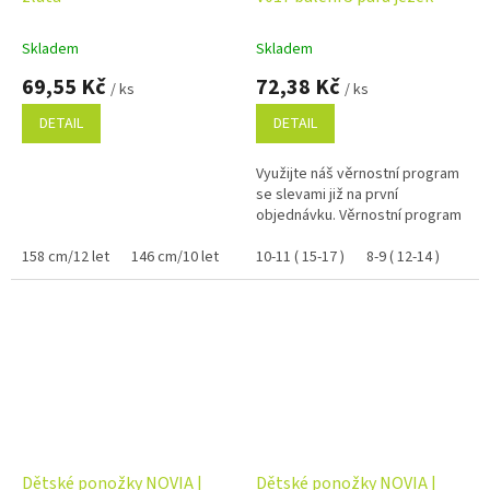
Skladem
Skladem
69,55 Kč
72,38 Kč
/ ks
/ ks
DETAIL
DETAIL
Využijte náš věrnostní program
se slevami již na první
objednávku. Věrnostní program
158 cm/12 let
146 cm/10 let
122 cm/6 let
10-11 ( 15-17 )
134 cm/8 let
8-9 ( 12-14 )
110 cm
Dětské ponožky NOVIA |
Dětské ponožky NOVIA |