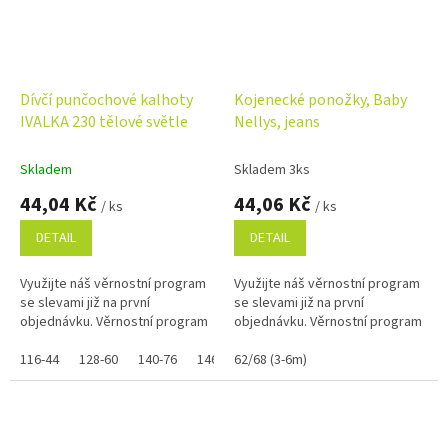
Dívčí punčochové kalhoty
Kojenecké ponožky, Baby
IVALKA 230 tělové světle
Nellys, jeans
Skladem
Skladem 3ks
44,04 Kč
44,06 Kč
/ ks
/ ks
DETAIL
DETAIL
Využijte náš věrnostní program
Využijte náš věrnostní program
se slevami již na první
se slevami již na první
objednávku. Věrnostní program
objednávku. Věrnostní program
116-44
128-60
140-76
146-84
62/68 (3-6m)
152-92
134-68