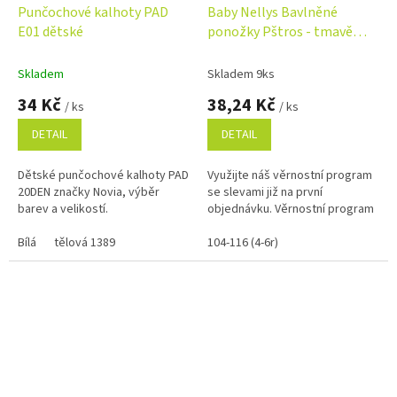
Punčochové kalhoty PAD
Baby Nellys Bavlněné
E01 dětské
ponožky Pštros - tmavě
růžové
Skladem
Skladem 9ks
34 Kč
38,24 Kč
/ ks
/ ks
DETAIL
DETAIL
Dětské punčochové kalhoty PAD
Využijte náš věrnostní program
20DEN značky Novia, výběr
se slevami již na první
barev a velikostí.
objednávku. Věrnostní program
Bílá
tělová 1389
104-116 (4-6r)