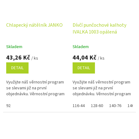
Chlapecký nátělník JANKO
Dívčí punčochové kalhoty
IVALKA 1003 opálená
Skladem
Skladem
43,26 Kč
44,04 Kč
/ ks
/ ks
DETAIL
DETAIL
Využijte náš věrnostní program
Využijte náš věrnostní program
se slevami již na první
se slevami již na první
objednávku. Věrnostní program
objednávku. Věrnostní program
92
116-44
128-60
140-76
146-8