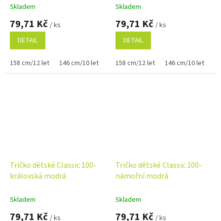
Skladem
Skladem
79,71 Kč
79,71 Kč
/ ks
/ ks
DETAIL
DETAIL
158 cm/12 let
146 cm/10 let
122 cm/6 let
158 cm/12 let
134 cm/8 let
146 cm/10 let
110 cm
12
Tričko dětské Classic 100-
Tričko dětské Classic 100-
královská modrá
námořní modrá
Skladem
Skladem
79,71 Kč
79,71 Kč
/ ks
/ ks