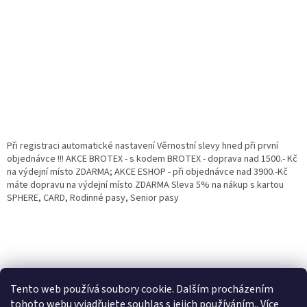
Při registraci automatické nastavení Věrnostní slevy hned při první
objednávce !!! AKCE BROTEX - s kodem BROTEX - doprava nad 1500.- Kč
na výdejní místo ZDARMA; AKCE ESHOP - při objednávce nad 3900.-Kč
máte dopravu na výdejní místo ZDARMA Sleva 5% na nákup s kartou
SPHERE, CARD, Rodinné pasy, Senior pasy
Tento web používá soubory cookie. Dalším procházením
tohoto webu vyjadřujete souhlas s jejich používáním.. Více