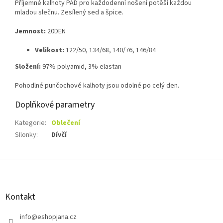
Příjemné kalhoty PAD pro každodenní nošení potěší každou
mladou slečnu. Zesílený sed a špice.
Jemnost:
20DEN
Velikost:
122/50, 134/68, 140/76, 146/84
Složení:
97% polyamid, 3% elastan
Pohodlné punčochové kalhoty jsou odolné po celý den.
Doplňkové parametry
Kategorie
:
Oblečení
SIlonky
:
Dívčí
Z
á
p
a
Kontakt
t
í
info
@
eshopjana.cz