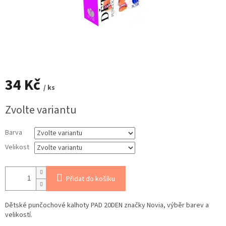
34 Kč
/ ks
Měrná
Zvolte variantu
cena:
Barva
Velikost
Přidat do košíku
Dětské punčochové kalhoty PAD 20DEN značky Novia, výběr barev a
velikostí.