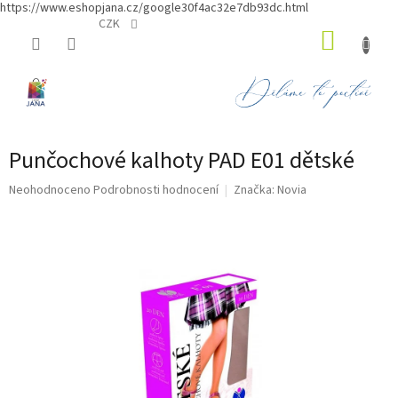
https://www.eshopjana.cz/google30f4ac32e7db93dc.html
Přejít
CZK
NÁKUP
na
obsah
KOŠÍK
Punčochové kalhoty PAD E01 dětské
Průměrné
Neohodnoceno
Podrobnosti hodnocení
Značka:
Novia
hodnocení
produktu
je
0,0
z
5
hvězdiček.