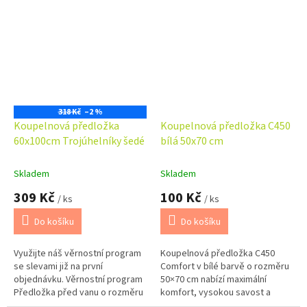
dokompletovat s předložkou
dokompletovat s předložkou
před WC...
před WC...
318 Kč
–2 %
Koupelnová předložka
Koupelnová předložka C450
60x100cm Trojúhelníky šedé
bílá 50x70 cm
Skladem
Skladem
309 Kč
100 Kč
/ ks
/ ks
Do košíku
Do košíku
Využijte náš věrnostní program
Koupelnová předložka C450
se slevami již na první
Comfort v bílé barvě o rozměru
objednávku. Věrnostní program
50×70 cm nabízí maximální
Předložka před vanu o rozměru
komfort, vysokou savost a
60x100cm. Možno barevně
nadčasový vzhled. Je vyrobena