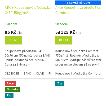
od
140 Kč
až
–10 %
AKCE Koupelnová předložka
Akce Koupelnová předložka
C450 450g/m2
Comfort
Skladem
Skladem
95 Kč
125 Kč
od
/ ks
/ ks
DETAIL
DETAIL
Koupelnová předložka C450
Koupelnová přeložka Comfort
50x70 cm 450 g/m2 barva SAND
750g/m2 . Rozměr předložky je
- bude dostupná cca 7/2026
50x70 cm. Využijte náš věrnostní
Cena za 1-4kusy =
program se slevami již na první
podmnožstevní příplatek + 5.-
objednávku. Věrnostní program
Kč ...
OLD ROSE
SAND
OLIVE
PLUM
Koupelnová předložka Comfort bílá
STEEL
CHAMPAGNE
Modrá
Akce
Tip
Novinka
Tip