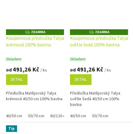
ZDARMA
ZDARMA
Z
Z
D
D
Koupelnová předložka Talya
Koupelnová předložka Talya
A
A
krémová 100% bavlna
světle šedá 100% bavlna
R
R
M
M
A
A
Skladem
Skladem
491,26 Kč
491,26 Kč
od
od
/ ks
/ ks
DETAIL
DETAIL
Předložka Matějovský Talya
Předložka Matějovský Talya
krémová 40/50 cm 100% bavlna
světle šedá 40/50 cm 100%
bavlna
40/50 cm
50/70 cm
80/120 cm
40/50 cm
50/70 cm
Tip