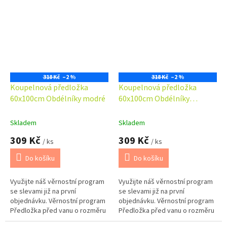
dokompletovat s předložkou
dokompletovat s předložkou
před WC...
před WC...
318 Kč
–2 %
318 Kč
–2 %
Koupelnová předložka
Koupelnová předložka
60x100cm Obdélníky modré
60x100cm Obdélníky
smetanové
Skladem
Skladem
309 Kč
309 Kč
/ ks
/ ks
Do košíku
Do košíku
Využijte náš věrnostní program
Využijte náš věrnostní program
se slevami již na první
se slevami již na první
objednávku. Věrnostní program
objednávku. Věrnostní program
Předložka před vanu o rozměru
Předložka před vanu o rozměru
60x100cm. Možno barevně
60x100cm. Možno barevně