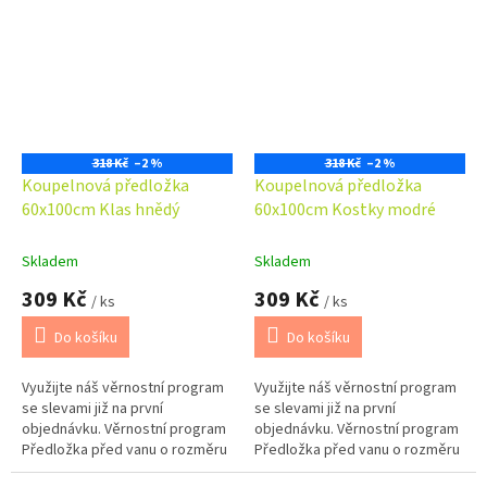
dokompletovat s předložkou
dokompletovat s předložkou
před WC...
před WC...
318 Kč
–2 %
318 Kč
–2 %
Koupelnová předložka
Koupelnová předložka
60x100cm Klas hnědý
60x100cm Kostky modré
Skladem
Skladem
309 Kč
309 Kč
/ ks
/ ks
Do košíku
Do košíku
Využijte náš věrnostní program
Využijte náš věrnostní program
se slevami již na první
se slevami již na první
objednávku. Věrnostní program
objednávku. Věrnostní program
Předložka před vanu o rozměru
Předložka před vanu o rozměru
60x100cm. Možno barevně
60x100cm. Možno barevně