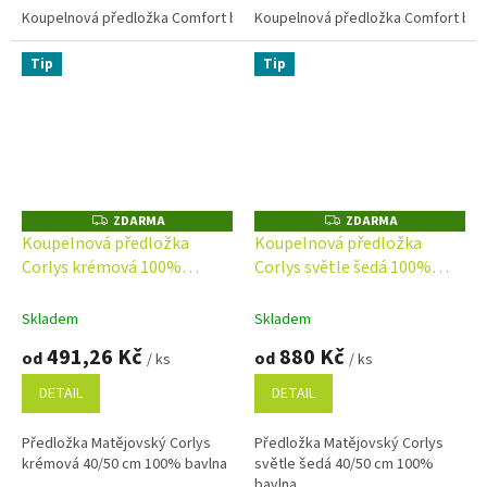
gramáží 750 g/m², díky čemuž
Koupelnová předložka Comfort bílá 50x70 cm
Koupelnová předložka Comfort bílá
Koupelnová předložka
je...
Tip
Tip
ZDARMA
ZDARMA
Z
Z
D
D
Koupelnová předložka
Koupelnová předložka
A
A
Corlys krémová 100%
Corlys světle šedá 100%
R
R
M
M
bavlna
bavlna
A
A
Skladem
Skladem
491,26 Kč
880 Kč
od
od
/ ks
/ ks
DETAIL
DETAIL
Předložka Matějovský Corlys
Předložka Matějovský Corlys
krémová 40/50 cm 100% bavlna
světle šedá 40/50 cm 100%
bavlna