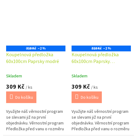
dokompletovat s předložkou
dokompletovat s předložkou
před WC...
před WC...
318 Kč
–2 %
318 Kč
–2 %
Koupelnová předložka
Koupelnová předložka
60x100cm Paprsky modré
60x100cm Paprsky
smetanové
Skladem
Skladem
309 Kč
309 Kč
/ ks
/ ks
Do košíku
Do košíku
Využijte náš věrnostní program
Využijte náš věrnostní program
se slevami již na první
se slevami již na první
objednávku. Věrnostní program
objednávku. Věrnostní program
Předložka před vanu o rozměru
Předložka před vanu o rozměru
60x100cm. Možno barevně
60x100cm. Možno barevně