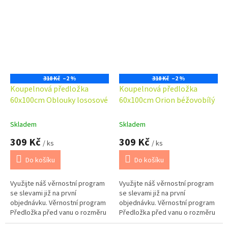
dokompletovat s předložkou
dokompletovat s předložkou
před WC...
před WC...
318 Kč
–2 %
318 Kč
–2 %
Koupelnová předložka
Koupelnová předložka
60x100cm Oblouky lososové
60x100cm Orion béžovobílý
Skladem
Skladem
309 Kč
309 Kč
/ ks
/ ks
Do košíku
Do košíku
Využijte náš věrnostní program
Využijte náš věrnostní program
se slevami již na první
se slevami již na první
objednávku. Věrnostní program
objednávku. Věrnostní program
Předložka před vanu o rozměru
Předložka před vanu o rozměru
60x100cm. Možno barevně
60x100cm. Možno barevně