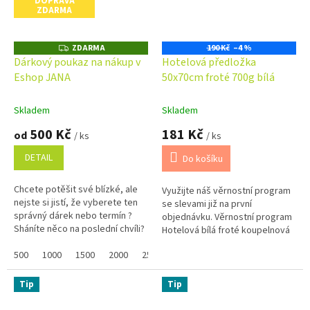
DOPRAVA
ZDARMA
ZDARMA
190 Kč
–4 %
Z
D
Dárkový poukaz na nákup v
Hotelová předložka
A
Eshop JANA
50x70cm froté 700g bílá
R
M
A
Skladem
Skladem
500 Kč
181 Kč
od
/ ks
/ ks
DETAIL
Do košíku
Chcete potěšit své blízké, ale
Využijte náš věrnostní program
nejste si jistí, že vyberete ten
se slevami již na první
správný dárek nebo termín ?
objednávku. Věrnostní program
Sháníte něco na poslední chvíli?
Hotelová bílá froté koupelnová
Náš dárkový poukaz pořídíte
předložka s vysokou gramáží
online a po...
500
1000
1500
2000
2500
3000
3500
4000
4500
700 g/m2 poskytuje výbornou...
Tip
Tip