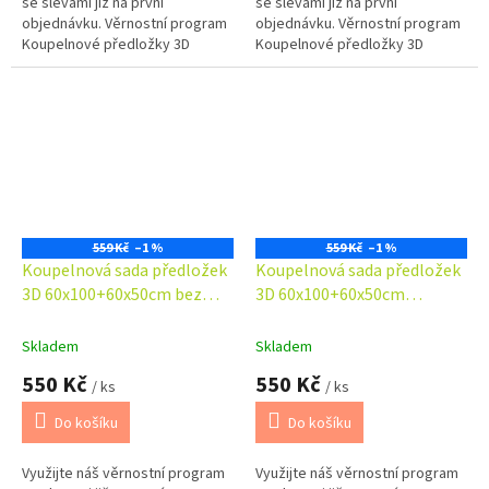
se slevami již na první
se slevami již na první
objednávku. Věrnostní program
objednávku. Věrnostní program
Koupelnové předložky 3D
Koupelnové předložky 3D
okouzlí svým fototiskem,
okouzlí svým fototiskem,
pestrými a věrnými barvami.
pestrými a věrnými barvami.
Koupelnová...
Koupelnová...
559 Kč
–1 %
559 Kč
–1 %
Koupelnová sada předložek
Koupelnová sada předložek
3D 60x100+60x50cm bez
3D 60x100+60x50cm
výkroje pírko
Dřevěné koule
Skladem
Skladem
550 Kč
550 Kč
/ ks
/ ks
Do košíku
Do košíku
Využijte náš věrnostní program
Využijte náš věrnostní program