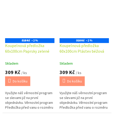
dokompletovat s předložkou
dokompletovat s předložkou
před WC...
před WC...
318 Kč
–2 %
318 Kč
–2 %
Koupelnová předložka
Koupelnová předložka
60x100cm Paprsky zelené
60x100cm Plástev béžová
Skladem
Skladem
309 Kč
309 Kč
/ ks
/ ks
Do košíku
Do košíku
Využijte náš věrnostní program
Využijte náš věrnostní program
se slevami již na první
se slevami již na první
objednávku. Věrnostní program
objednávku. Věrnostní program
Předložka před vanu o rozměru
Předložka před vanu o rozměru
60x100cm. Možno barevně
60x100cm. Možno barevně