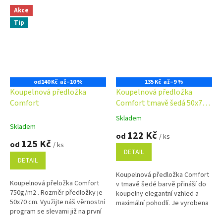
dokompletovat s předložkou
ze 100% bavlny s vysokou
Akce
před WC...
gramáží, díky...
Tip
od
140 Kč
až
–10 %
135 Kč
až
–9 %
Koupelnová předložka
Koupelnová předložka
Comfort
Comfort tmavě šedá 50x70
cm
Skladem
Průměrné
Skladem
hodnocení
122 Kč
od
/ ks
produktu
125 Kč
od
/ ks
je
DETAIL
5,0
DETAIL
z
Koupelnová předložka Comfort
5
Koupelnová přeložka Comfort
v tmavě šedé barvě přináší do
hvězdiček.
750g/m2 . Rozměr předložky je
koupelny elegantní vzhled a
50x70 cm. Využijte náš věrnostní
maximální pohodlí. Je vyrobena
program se slevami již na první
ze 100% bavlny s vysokou
objednávku. Věrnostní program