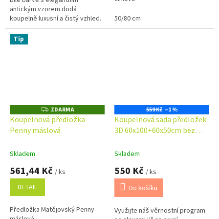
antickým vzorem dodá
koupelně luxusní a čistý vzhled.
50/80 cm
Je vyrobena ze 100% bavlny s
vysokou gramáží 750 g/m², díky
Tip
čemuž je...
ZDARMA
559 Kč
–1 %
Z
D
Koupelnová předložka
Koupelnová sada předložek
A
Penny máslová
3D 60x100+60x50cm bez
R
M
výkroje javorové listy
A
Skladem
Skladem
561,44 Kč
550 Kč
/ ks
/ ks
DETAIL
Do košíku
Předložka Matějovský Penny
Využijte náš věrnostní program
máslová