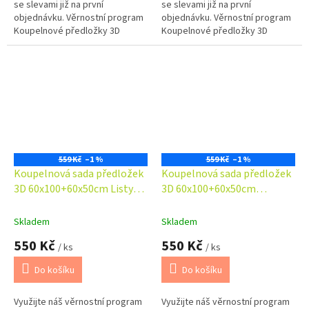
se slevami již na první
se slevami již na první
objednávku. Věrnostní program
objednávku. Věrnostní program
Koupelnové předložky 3D
Koupelnové předložky 3D
okouzlí svým fototiskem,
okouzlí svým fototiskem,
pestrými a věrnými barvami.
pestrými a věrnými barvami.
Koupelnová...
Koupelnová...
559 Kč
–1 %
559 Kč
–1 %
Koupelnová sada předložek
Koupelnová sada předložek
3D 60x100+60x50cm Listy
3D 60x100+60x50cm
zlaté
Oblázky béžové
Skladem
Skladem
550 Kč
550 Kč
/ ks
/ ks
Do košíku
Do košíku
Využijte náš věrnostní program
Využijte náš věrnostní program