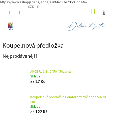
https://www.eshopjana.cz/google30f4ac32e7db93dc.html
Přejít
CZK
NÁKUP
na
obsah
KOŠÍK
Koupelnová předložka
Nejprodávanější
AKCE Ručník C450 450g/m2
Skladem
27 Kč
od
Koupelnová předložka Comfort tmavě šedá 50x70
cm
Skladem
122 Kč
od