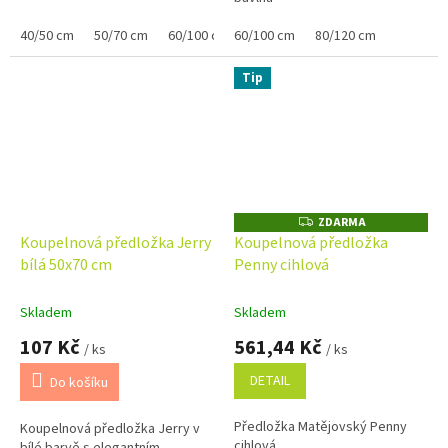
40/50 cm
50/70 cm
60/100 cm
60/100 cm
80/120 cm
80/120 cm
Tip
ZDARMA
Z
D
Koupelnová předložka Jerry
Koupelnová předložka
A
bílá 50x70 cm
Penny cihlová
R
M
A
Skladem
Skladem
107 Kč
561,44 Kč
/ ks
/ ks
DETAIL
Do košíku
Předložka Matějovský Penny
Koupelnová předložka Jerry v
cihlová
bílé barvě s elegantním