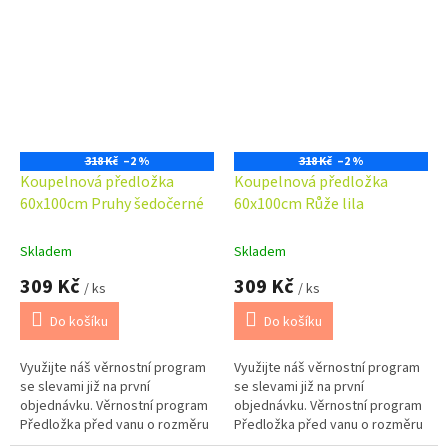
dokompletovat s předložkou
dokompletovat s předložkou
před WC...
před WC...
318 Kč
–2 %
318 Kč
–2 %
Koupelnová předložka
Koupelnová předložka
60x100cm Pruhy šedočerné
60x100cm Růže lila
Skladem
Skladem
309 Kč
309 Kč
/ ks
/ ks
Do košíku
Do košíku
Využijte náš věrnostní program
Využijte náš věrnostní program
se slevami již na první
se slevami již na první
objednávku. Věrnostní program
objednávku. Věrnostní program
Předložka před vanu o rozměru
Předložka před vanu o rozměru
60x100cm. Možno barevně
60x100cm. Možno barevně