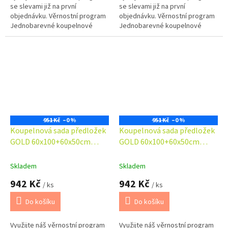
se slevami již na první
se slevami již na první
objednávku. Věrnostní program
objednávku. Věrnostní program
Jednobarevné koupelnové
Jednobarevné koupelnové
předložky s vlasem vysokým
předložky s vlasem vysokým
0,5cm. Koupelnová sada
0,5cm. Koupelnová sada
obsahuje...
obsahuje...
951 Kč
–0 %
951 Kč
–0 %
Koupelnová sada předložek
Koupelnová sada předložek
GOLD 60x100+60x50cm
GOLD 60x100+60x50cm
smetanová
světle šedá
Skladem
Skladem
942 Kč
942 Kč
/ ks
/ ks
Do košíku
Do košíku
Využijte náš věrnostní program
Využijte náš věrnostní program