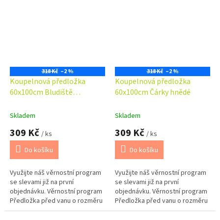
318 Kč
–2 %
318 Kč
–2 %
Koupelnová předložka
Koupelnová předložka
60x100cm Bludiště
60x100cm Čárky hnědé
oranžové
Skladem
Skladem
309 Kč
309 Kč
/ ks
/ ks
Do košíku
Do košíku
Využijte náš věrnostní program
Využijte náš věrnostní program
se slevami již na první
se slevami již na první
objednávku. Věrnostní program
objednávku. Věrnostní program
Předložka před vanu o rozměru
Předložka před vanu o rozměru
60x100cm. Možno barevně
60x100cm. Možno barevně
dokompletovat s předložkou
dokompletovat s předložkou