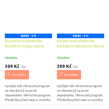
před WC...
před WC...
318 Kč
–2 %
318 Kč
–2 %
Koupelnová předložka
Koupelnová předložka
60x100cm Elipsy zelené
60x100cm Geometrie růžová
Skladem
Skladem
309 Kč
309 Kč
/ ks
/ ks
Do košíku
Do košíku
Využijte náš věrnostní program
Využijte náš věrnostní program
se slevami již na první
se slevami již na první
objednávku. Věrnostní program
objednávku. Věrnostní program
Předložka před vanu o rozměru
Předložka před vanu o rozměru
60x100cm. Možno barevně
60x100cm. Možno barevně