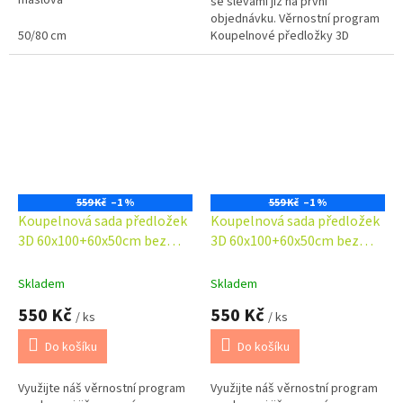
se slevami již na první
objednávku. Věrnostní program
50/80 cm
Koupelnové předložky 3D
okouzlí svým fototiskem,
pestrými a věrnými barvami.
Koupelnová...
559 Kč
–1 %
559 Kč
–1 %
Koupelnová sada předložek
Koupelnová sada předložek
3D 60x100+60x50cm bez
3D 60x100+60x50cm bez
výkroje kamenná dlažba
výkroje Levandule
Skladem
Skladem
550 Kč
550 Kč
/ ks
/ ks
Do košíku
Do košíku
Využijte náš věrnostní program
Využijte náš věrnostní program