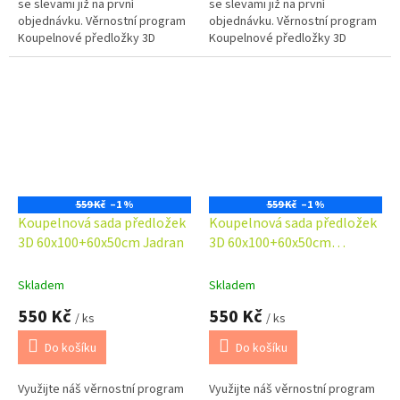
se slevami již na první
se slevami již na první
objednávku. Věrnostní program
objednávku. Věrnostní program
Koupelnové předložky 3D
Koupelnové předložky 3D
okouzlí svým fototiskem,
okouzlí svým fototiskem,
pestrými a věrnými barvami.
pestrými a věrnými barvami.
Koupelnová...
Koupelnová...
559 Kč
–1 %
559 Kč
–1 %
Koupelnová sada předložek
Koupelnová sada předložek
3D 60x100+60x50cm Jadran
3D 60x100+60x50cm
Kosočtverce bíločerné
Skladem
Skladem
550 Kč
550 Kč
/ ks
/ ks
Do košíku
Do košíku
Využijte náš věrnostní program
Využijte náš věrnostní program