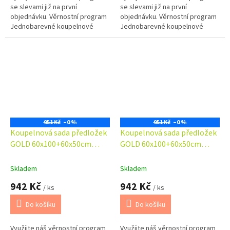
se slevami již na první
se slevami již na první
objednávku. Věrnostní program
objednávku. Věrnostní program
Jednobarevné koupelnové
Jednobarevné koupelnové
předložky s vlasem vysokým
předložky s vlasem vysokým
0,5cm. Koupelnová sada
0,5cm. Koupelnová sada
obsahuje...
obsahuje...
951 Kč
–0 %
951 Kč
–0 %
Koupelnová sada předložek
Koupelnová sada předložek
GOLD 60x100+60x50cm
GOLD 60x100+60x50cm
tmavě modrá
tmavě šedá
Skladem
Skladem
942 Kč
942 Kč
/ ks
/ ks
Do košíku
Do košíku
Využijte náš věrnostní program
Využijte náš věrnostní program