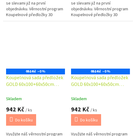
se slevami již na první
se slevami již na první
objednávku. Věrnostní program
objednávku. Věrnostní program
Koupelnové předložky 3D
Koupelnové předložky 3D
okouzlí svým fototiskem,
okouzlí svým fototiskem,
pestrými a věrnými barvami.
pestrými a věrnými barvami.
Koupelnová...
Koupelnová...
951 Kč
–0 %
951 Kč
–0 %
Koupelnová sada předložek
Koupelnová sada předložek
GOLD 60x100+60x50cm
GOLD 60x100+60x50cm
hnědá
růžová
Skladem
Skladem
942 Kč
942 Kč
/ ks
/ ks
Do košíku
Do košíku
Využijte náš věrnostní program
Využijte náš věrnostní program