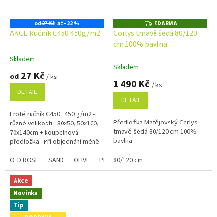
od
27 Kč
až
–22 %
ZDARMA
Z
D
AKCE Ručník C450 450g/m2
Corlys tmavě šedá 80/120
A
cm 100% bavlna
R
M
A
Skladem
Průměrné
Skladem
hodnocení
27 Kč
od
/ ks
produktu
1 490 Kč
/ ks
je
DETAIL
5,0
DETAIL
z
Froté ručník C450 450 g/m2 -
5
Předložka Matějovský Corlys
různé velikosti - 30x50, 50x100,
hvězdiček.
tmavě šedá 80/120 cm 100%
70x140cm + koupelnová
bavlna
předložka Při objednání méně
než 5 kusů příplatek: velikost...
OLD ROSE
SAND
OLIVE
PLUM
80/120 cm
STEEL
CHAMPAGNE
Modrá
Akce
Novinka
Tip