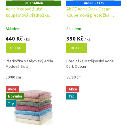
o
ZDARMA
440 Kč
–11 %
Z
D
d
Adria Medově žlutá
AKCE Adria Dark Ocean
A
u
koupelnová předložka
koupelnová předložka
R
M
k
Matějovský
Matějovský
A
t
Skladem
Skladem
ů
440 Kč
390 Kč
/ ks
/ ks
DETAIL
DETAIL
Předložka Matějovský Adria
Předložka Matějovský Adria
Medově žlutá
Dark Ocean
50/80 cm
50/80 cm
Akce
Akce
Novinka
Tip
Tip