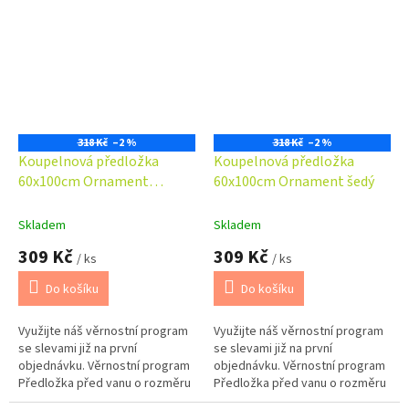
dokompletovat s předložkou
dokompletovat s předložkou
před WC...
před WC...
318 Kč
–2 %
318 Kč
–2 %
Koupelnová předložka
Koupelnová předložka
60x100cm Ornament
60x100cm Ornament šedý
modrobéžový
Skladem
Skladem
309 Kč
309 Kč
/ ks
/ ks
Do košíku
Do košíku
Využijte náš věrnostní program
Využijte náš věrnostní program
se slevami již na první
se slevami již na první
objednávku. Věrnostní program
objednávku. Věrnostní program
Předložka před vanu o rozměru
Předložka před vanu o rozměru
60x100cm. Možno barevně
60x100cm. Možno barevně