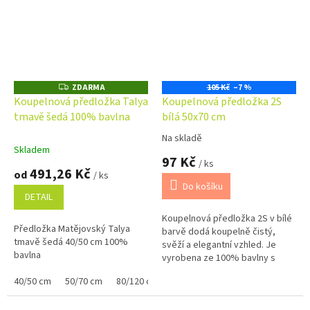
ZDARMA
105 Kč
–7 %
Z
D
Koupelnová předložka Talya
Koupelnová předložka 2S
A
tmavě šedá 100% bavlna
bílá 50x70 cm
R
M
A
Na skladě
Průměrné
Skladem
hodnocení
97 Kč
/ ks
produktu
491,26 Kč
od
/ ks
je
Do košíku
5,0
DETAIL
z
Koupelnová předložka 2S v bílé
5
Předložka Matějovský Talya
barvě dodá koupelně čistý,
hvězdiček.
tmavě šedá 40/50 cm 100%
svěží a elegantní vzhled. Je
bavlna
vyrobena ze 100% bavlny s
vysokou gramáží 700 g/m², díky
40/50 cm
50/70 cm
80/120 cm
čemuž je mimořádně měkká,...