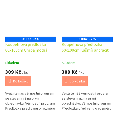
dokompletovat s předložkou
dokompletovat s předložkou
před WC...
před WC...
318 Kč
–2 %
318 Kč
–2 %
Koupelnová předložka
Koupelnová předložka
60x100cm Chrpa modrá
60x100cm Kašmír antracit
Skladem
Skladem
309 Kč
309 Kč
/ ks
/ ks
Do košíku
Do košíku
Využijte náš věrnostní program
Využijte náš věrnostní program
se slevami již na první
se slevami již na první
objednávku. Věrnostní program
objednávku. Věrnostní program
Předložka před vanu o rozměru
Předložka před vanu o rozměru
60x100cm. Možno barevně
60x100cm. Možno barevně