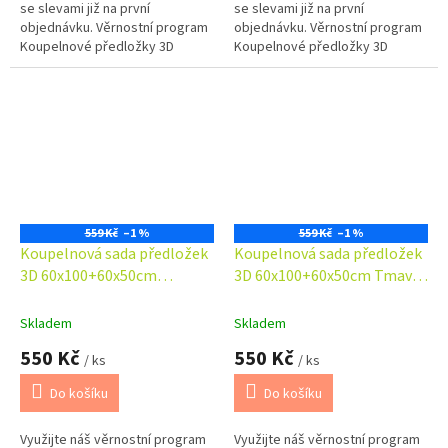
se slevami již na první
se slevami již na první
objednávku. Věrnostní program
objednávku. Věrnostní program
Koupelnové předložky 3D
Koupelnové předložky 3D
okouzlí svým fototiskem,
okouzlí svým fototiskem,
pestrými a věrnými barvami.
pestrými a věrnými barvami.
Koupelnová...
Koupelnová...
559 Kč
–1 %
559 Kč
–1 %
Koupelnová sada předložek
Koupelnová sada předložek
3D 60x100+60x50cm
3D 60x100+60x50cm Tmavé
Orchidea
kameny
Skladem
Skladem
550 Kč
550 Kč
/ ks
/ ks
Do košíku
Do košíku
Využijte náš věrnostní program
Využijte náš věrnostní program