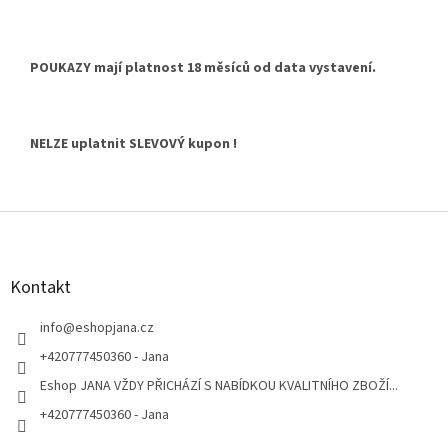
POUKAZY mají platnost 18 měsíců od data vystavení.
NELZE uplatnit SLEVOVÝ kupon !
Z
á
p
a
Kontakt
t
í
info
@
eshopjana.cz
+420777450360 - Jana
Eshop JANA VŽDY PŘICHÁZÍ S NABÍDKOU KVALITNÍHO ZBOŽÍ...
+420777450360 - Jana