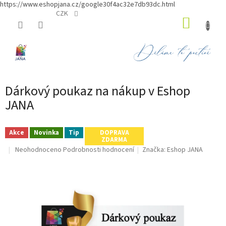
https://www.eshopjana.cz/google30f4ac32e7db93dc.html
Přejít
CZK
NÁKUP
na
obsah
KOŠÍK
Dárkový poukaz na nákup v Eshop
JANA
Akce
Novinka
Tip
DOPRAVA
ZDARMA
Průměrné
Neohodnoceno
Podrobnosti hodnocení
Značka:
Eshop JANA
hodnocení
produktu
je
0,0
z
5
hvězdiček.