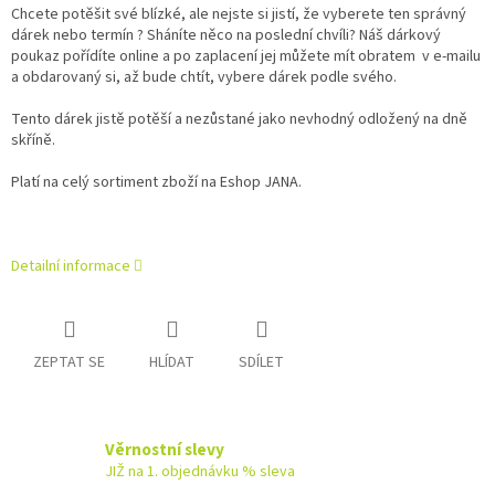
Chcete potěšit své blízké, ale nejste si jistí, že vyberete ten správný
dárek nebo termín ? Sháníte něco na poslední chvíli? Náš dárkový
poukaz pořídíte online a po zaplacení jej můžete mít obratem v e‑mailu
a obdarovaný si, až bude chtít, vybere dárek podle svého.
Tento dárek jistě potěší a nezůstané jako nevhodný odložený na dně
skříně.
Platí na celý sortiment zboží na Eshop JANA.
Detailní informace
ZEPTAT SE
HLÍDAT
SDÍLET
Věrnostní slevy
JIŽ na 1. objednávku % sleva