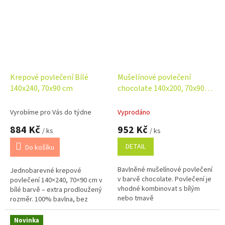
Krepové povlečení Bílé
Mušelínové povlečení
140x240, 70x90 cm
chocolate 140x200, 70x90
cm
Vyrobíme pro Vás do týdne
Vyprodáno
884 Kč
952 Kč
/ ks
/ ks
DETAIL
Do košíku
Bavlněné mušelínové povlečení
Jednobarevné krepové
v barvě chocolate. Povlečení je
povlečení 140×240, 70×90 cm v
vhodné kombinovat s bílým
bílé barvě – extra prodloužený
nebo tmavě
rozměr. 100% bavlna, bez
hnědým prostěradlem. Rozměr
žehlení, česká výroba. Snadno
povlečení je 140x200,...
kombinovatelné s různými
Novinka