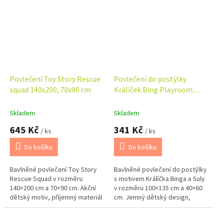
Povlečení Toy Story Rescue
Povlečení do postýlky
squad 140x200, 70x90 cm
Králíček Bing Playroom
baby 100x135, 40x60 cm
Skladem
Skladem
645 Kč
341 Kč
/ ks
/ ks
Do košíku
Do košíku
Bavlněné povlečení Toy Story
Bavlněné povlečení do postýlky
Rescue Squad v rozměru
s motivem Králíčka Binga a Suly
140×200 cm a 70×90 cm. Akční
v rozměru 100×135 cm a 40×60
dětský motiv, příjemný materiál
cm. Jemný dětský design,
a zapínání na zip zajistí pohodlný
příjemný materiál a zapínání na
a stylový spánek.
zip pro klidný spánek miminek.