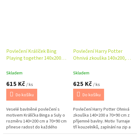
Povlečení Králíček Bing
Povlečení Harry Potter
Playing together 140x200,
Ohnivá zkouška 140x200,
70x90 cm
70x90 cm
Skladem
Skladem
615 Kč
625 Kč
/ ks
/ ks
Do košíku
Do košíku
Veselé bavlněné povlečení s
Povlečení Harry Potter Ohnivá
motivem Králíčka Binga a Suly o
zkouška 140×200 a 70×90 cm z
rozměru 140×200 cm a 70×90 cm
příjemné bavlny. Motiv Turnaje
přinese radost do každého
tří kouzelníků, zapínání na zip a
dětského pokoje. Příjemný
certifikace Oeko‑Tex Standard
materiál, hravý design a
100.