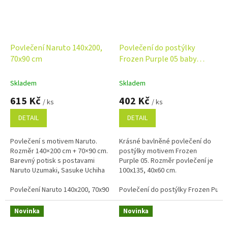
Povlečení Naruto 140x200,
Povlečení do postýlky
70x90 cm
Frozen Purple 05 baby
100x135, 40x60 cm
Skladem
Skladem
615 Kč
402 Kč
/ ks
/ ks
DETAIL
DETAIL
Povlečení s motivem Naruto.
Krásné bavlněné povlečení do
Rozměr 140×200 cm + 70×90 cm.
postýlky motivem Frozen
Barevný potisk s postavami
Purple 05. Rozměr povlečení je
Naruto Uzumaki, Sasuke Uchiha
100x135, 40x60 cm.
a Sakura Haruno potěší každého
fanouška anime.
Povlečení Naruto 140x200, 70x90 cm
Povlečení do postýlky Frozen Purpl
Novinka
Novinka