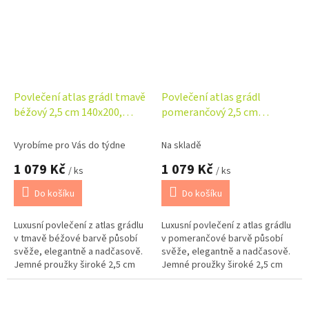
Povlečení atlas grádl tmavě
Povlečení atlas grádl
béžový 2,5 cm 140x200,
pomerančový 2,5 cm
70x90 cm
140x200, 70x90 cm
Vyrobíme pro Vás do týdne
Na skladě
1 079 Kč
1 079 Kč
/ ks
/ ks
Do košíku
Do košíku
Luxusní povlečení z atlas grádlu
Luxusní povlečení z atlas grádlu
v tmavě béžové barvě působí
v pomerančové barvě působí
svěže, elegantně a nadčasově.
svěže, elegantně a nadčasově.
Jemné proužky široké 2,5 cm
Jemné proužky široké 2,5 cm
dodávají ložnici moderní a
dodávají ložnici moderní a
rafinovaný vzhled,...
rafinovaný vzhled, zatímco...