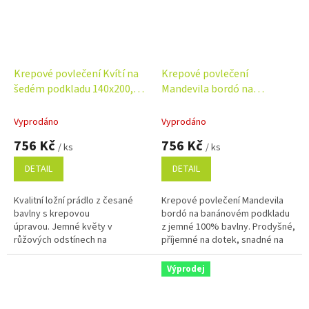
Krepové povlečení Kvítí na
Krepové povlečení
šedém podkladu 140x200,
Mandevila bordó na
70x90 cm
banánovém podkladu
140x200, 70x90 cm
Vyprodáno
Vyprodáno
756 Kč
756 Kč
/ ks
/ ks
DETAIL
DETAIL
Kvalitní ložní prádlo z česané
Krepové povlečení Mandevila
bavlny s krepovou
bordó na banánovém podkladu
úpravou. Jemné květy v
z jemné 100% bavlny. Prodyšné,
růžových odstínech na
příjemné na dotek, snadné na
šedém podkladu.
údržbu a bez nutnosti žehlení.
Povlečení Kvítí
Rozměr povlečení je 140x200,...
Výprodej
na šedém doporučujeme
kombinovat s tmavě šedým,...