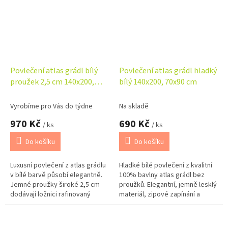
Povlečení atlas grádl bílý
Povlečení atlas grádl hladký
proužek 2,5 cm 140x200,
bílý 140x200, 70x90 cm
70x90 cm
Vyrobíme pro Vás do týdne
Na skladě
970 Kč
690 Kč
/ ks
/ ks
Do košíku
Do košíku
Luxusní povlečení z atlas grádlu
Hladké bílé povlečení z kvalitní
v bílé barvě působí elegantně.
100% bavlny atlas grádl bez
Jemné proužky široké 2,5 cm
proužků. Elegantní, jemně lesklý
dodávají ložnici rafinovaný
materiál, zipové zapínání a
vzhled a zároveň zajišťují
rozměr 140x200, 70x90 cm.
příjemný omak. Rozměr
Česká výroba DADKA VRACOV.
140×220...