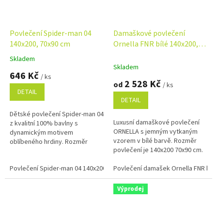
Povlečení Spider-man 04
Damaškové povlečení
140x200, 70x90 cm
Ornella FNR bílé 140x200,
70x90 cm
Skladem
Průměrné
Skladem
hodnocení
646 Kč
/ ks
produktu
2 528 Kč
od
/ ks
je
DETAIL
5,0
DETAIL
z
Dětské povlečení Spider-man 04
5
Luxusní damaškové povlečení
z kvalitní 100% bavlny s
hvězdiček.
ORNELLA s jemným vytkaným
dynamickým motivem
vzorem v bílé barvě. Rozměr
oblíbeného hrdiny. Rozměr
povlečení je 140x200 70x90 cm.
140×200 cm + 70×90 cm,
zapínání na zip, certifikace
Povlečení Spider-man 04 140x200, 70x90 cm
Povlečení damašek Ornella FNR bílá
Oeko-Tex Standard 100.
Výprodej