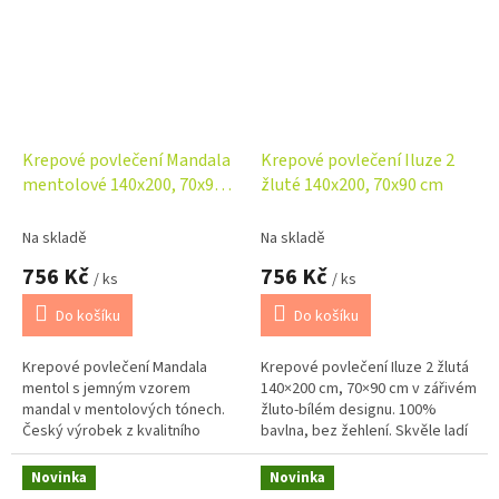
Krepové povlečení Mandala
Krepové povlečení Iluze 2
mentolové 140x200, 70x90
žluté 140x200, 70x90 cm
cm
Na skladě
Na skladě
756 Kč
756 Kč
/ ks
/ ks
Do košíku
Do košíku
Krepové povlečení Mandala
Krepové povlečení Iluze 2 žlutá
mentol s jemným vzorem
140×200 cm, 70×90 cm v zářivém
mandal v mentolových tónech.
žluto-bílém designu. 100%
Český výrobek z kvalitního
bavlna, bez žehlení. Skvěle ladí
bavlněného krepu, který je
s bílým a banánovým
nemačkavý a nevyžaduje
prostěradlem.
Novinka
Novinka
žehlení. Praktické...