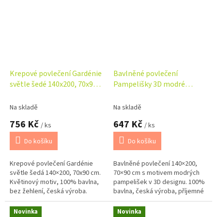
žehlení.
zapínáním.
Krepové povlečení Gardénie
Bavlněné povlečení
světle šedé 140x200, 70x90
Pampelišky 3D modré
cm
140x200, 70x90 cm
Na skladě
Na skladě
756 Kč
647 Kč
/ ks
/ ks
Do košíku
Do košíku
Krepové povlečení Gardénie
Bavlněné povlečení 140×200,
světle šedá 140×200, 70x90 cm.
70×90 cm s motivem modrých
Květinový motiv, 100% bavlna,
pampelišek v 3D designu. 100%
bez žehlení, česká výroba.
bavlna, česká výroba, příjemné
na dotek a elegantní vzhled.
Novinka
Novinka