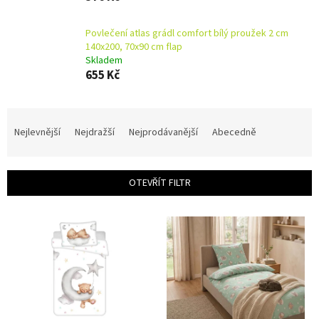
Povlečení atlas grádl comfort bílý proužek 2 cm
140x200, 70x90 cm flap
Skladem
655 Kč
Ř
a
Nejlevnější
Nejdražší
Nejprodávanější
Abecedně
z
e
n
OTEVŘÍT FILTR
í
p
V
r
ý
o
p
d
i
u
s
k
p
t
r
ů