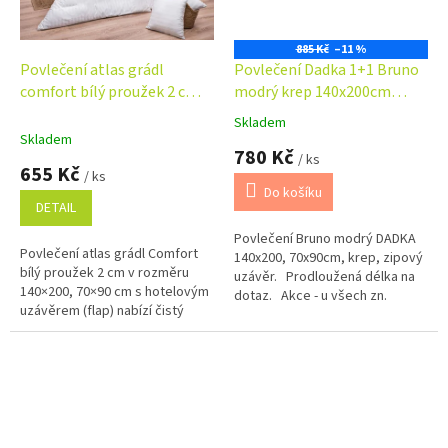
885 Kč
–11 %
Povlečení atlas grádl
Povlečení Dadka 1+1 Bruno
comfort bílý proužek 2 cm
modrý krep 140x200cm
140x200, 70x90 cm flap
70x90cm
Skladem
Průměrné
Skladem
hodnocení
780 Kč
/ ks
produktu
655 Kč
/ ks
je
Do košíku
5,0
DETAIL
z
Povlečení Bruno modrý DADKA
5
Povlečení atlas grádl Comfort
140x200, 70x90cm, krep, zipový
hvězdiček.
bílý proužek 2 cm v rozměru
uzávěr. Prodloužená délka na
140×200, 70×90 cm s hotelovým
dotaz. Akce - u všech zn.
uzávěrem (flap) nabízí čistý
povlečení - sleva 100.-Kč...
hotelový vzhled, jemný lesk a
vysoký komfort při spánku....