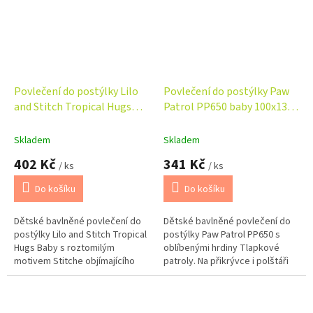
Povlečení do postýlky Lilo
Povlečení do postýlky Paw
and Stitch Tropical Hugs
Patrol PP650 baby 100x135,
baby 100x135, 40x60 cm
40x60 cm
Skladem
Skladem
402 Kč
341 Kč
/ ks
/ ks
Do košíku
Do košíku
Dětské bavlněné povlečení do
Dětské bavlněné povlečení do
postýlky Lilo and Stitch Tropical
postýlky Paw Patrol PP650 s
Hugs Baby s roztomilým
oblíbenými hrdiny Tlapkové
motivem Stitche objímajícího
patroly. Na přikrývce i polštáři
panenku Scrump. Jemné
nechybí Chase, Skye, Marshall,
modrobílé pruhy, tropické listy
Rubble a Everest v veselém a...
a drobné...