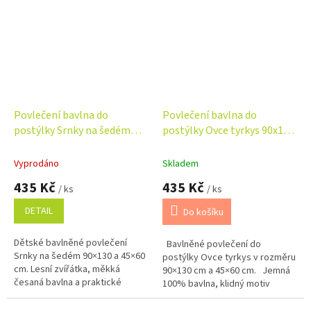
praktické...
Povlečení bavlna do
Povlečení bavlna do
postýlky Srnky na šedém
postýlky Ovce tyrkys 90x130,
90x130, 45x60 cm
45x60 cm
Vyprodáno
Skladem
435 Kč
435 Kč
/ ks
/ ks
DETAIL
Do košíku
Dětské bavlněné povlečení
Bavlněné povlečení do
Srnky na šedém 90×130 a 45×60
postýlky Ovce tyrkys v rozměru
cm. Lesní zvířátka, měkká
90×130 cm a 45×60 cm. Jemná
česaná bavlna a praktické
100% bavlna, klidný motiv
zipové zapínání.
oveček, zapínání na zip a
pohodlí pro dětský spánek.