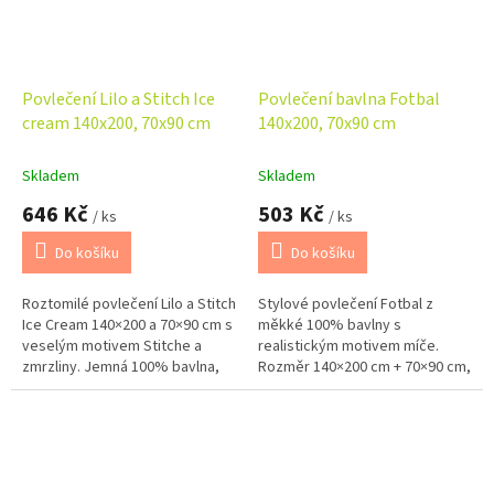
Povlečení Lilo a Stitch Ice
Povlečení bavlna Fotbal
cream 140x200, 70x90 cm
140x200, 70x90 cm
Skladem
Skladem
646 Kč
503 Kč
/ ks
/ ks
Do košíku
Do košíku
Roztomilé povlečení Lilo a Stitch
Stylové povlečení Fotbal z
Ice Cream 140×200 a 70×90 cm s
měkké 100% bavlny s
veselým motivem Stitche a
realistickým motivem míče.
zmrzliny. Jemná 100% bavlna,
Rozměr 140×200 cm + 70×90 cm,
kvalitní potisk a praktické
zapínání na zip. Ideální pro
zapínání na zip.
fanoušky sportu – pohodlí,
kvalita a moderní...