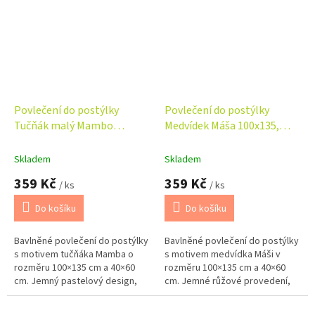
hravý spánek.
Povlečení do postýlky
Povlečení do postýlky
Tučňák malý Mambo
Medvídek Máša 100x135,
100x135, 40x60 cm
40x60 cm
Skladem
Skladem
359 Kč
359 Kč
/ ks
/ ks
Do košíku
Do košíku
Bavlněné povlečení do postýlky
Bavlněné povlečení do postýlky
s motivem tučňáka Mamba o
s motivem medvídka Máši v
rozměru 100×135 cm a 40×60
rozměru 100×135 cm a 40×60
cm. Jemný pastelový design,
cm. Jemné růžové provedení,
100% bavlna Renforcé a
100% bavlna Renforcé a
zapínání na zip pro pohodlný
zapínání na zip pro klidný