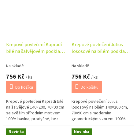
Krepové povlečení Kapradí
Krepové povlečení Julius
bílé na šalvějovém podkladu
lososové na bílém podkladu
140x200, 70x90 cm
140x200, 70x90 cm
Na skladě
Na skladě
756 Kč
756 Kč
/ ks
/ ks
Do košíku
Do košíku
Krepové povlečení Kapradí bílé
Krepové povlečení Julius
na šalvějové 140×200, 70×90 cm
lososový na bílém 140×200 cm,
se svěžím přírodním motivem.
70×90 cm s moderním
100% bavlna, prodyšné, bez
geometrickým vzorem. 100%
žehlení. Česká výroba, zipové
bavlna, prodyšné, savé a bez
zapínání.
nutnosti žehlení.
Novinka
Novinka