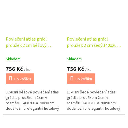
Povlečení atlas grádl
Povlečení atlas grádl
proužek 2 cm béžový
proužek 2 cm šedý 140x200,
140x200, 70x90 cm flap
70x90 cm flap
Skladem
Skladem
756 Kč
756 Kč
/ ks
/ ks
Do košíku
Do košíku
Luxusní béžové povlečení atlas
Luxusní šedé povlečení atlas
grádl s proužkem 2 cm v
grádl s proužkem 2 cm v
rozměru 140×200 a 70×90 cm
rozměru 140×200 a 70×90 cm
dodá ložnici elegantní hotelový
dodá ložnici elegantní hotelový
vzhled. 100% bavlna s jemným
vzhled. 100% bavlna s jemným
leskem je prodyšná, odolná a...
leskem je prodyšná, odolná a...