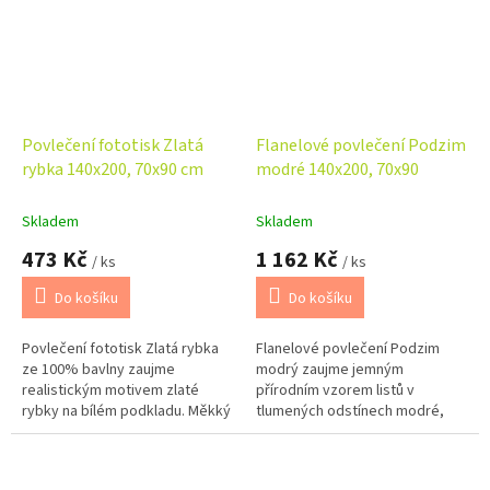
Povlečení fototisk Zlatá
Flanelové povlečení Podzim
rybka 140x200, 70x90 cm
modré 140x200, 70x90
Skladem
Skladem
473 Kč
1 162 Kč
/ ks
/ ks
Do košíku
Do košíku
Povlečení fototisk Zlatá rybka
Flanelové povlečení Podzim
ze 100% bavlny zaujme
modrý zaujme jemným
realistickým motivem zlaté
přírodním vzorem listů v
rybky na bílém podkladu. Měkký
tlumených odstínech modré,
a prodyšný materiál zajistí
šedé a béžové, který vnese do
pohodlný spánek, zatímco
ložnice harmonii a klidnou
praktické...
podzimní atmosféru....