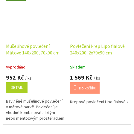
barvami...
Mušelínové povlečení
Povlečení krep Lipo fialové
Mátové 140x200, 70x90 cm
240x200, 2x70x90 cm
Vyprodáno
Skladem
952 Kč
1 569 Kč
/ ks
/ ks
DETAIL
Do košíku
Bavlněné mušelínové povlečení
Krepové povlečení Lipo fialové z kv
v mátové barvě. Povlečení je
vhodné kombinovat s bílým
nebo mentolovým prostěradlem.
Rozměr povlečení je 140x200,...