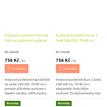
Krepové povlečení Kapradí
Krepové povlečení Iluze 2
bílé na opálovém podkladu
šedé 140x200, 70x90 cm
140x200, 70x90 cm
Na skladě
Na skladě
756 Kč
756 Kč
/ ks
/ ks
Do košíku
Do košíku
Krepové povlečení Kapradí bílé
Krepové povlečení Iluze 2 šedá
na opálu 140×200, 70×90 cm s
140×200 cm, 70×90 cm s
jemným přírodním motivem v
elegantním šedo-bílým
teplém odstínu. 100% bavlna,
motivem. Prodyšná bavlna, bez
prodyšné, bez žehlení. Česká
žehlení. Hodí se k bílému i světle
výroba, zipové zapínání.
šedému prostěradlu.
Novinka
Novinka