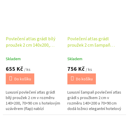
Povlečení atlas grádl bílý
Povlečení atlas grádl
proužek 2 cm 140x200,
proužek 2 cm šampaň
70x90 cm flap
140x200, 70x90 cm flap
Skladem
Skladem
655 Kč
756 Kč
/ ks
/ ks
Do košíku
Do košíku
Luxusní povlečení atlas grádl
Luxusní šampaň povlečení atlas
bílý proužek 2 cm v rozměru
grádl s proužkem 2 cm v
140×200, 70×90 cm s hotelovým
rozměru 140×200 a 70×90 cm
uzávěrem (flap) nabízí
dodá ložnici elegantní hotelový
nadčasový hotelový vzhled,
vzhled. 100% bavlna s jemným
jemný lesk a maximální
leskem je prodyšná, odolná a...
komfort....