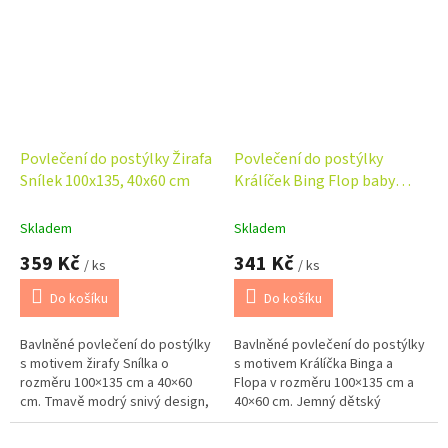
spánek miminek.
spánek miminek.
Povlečení do postýlky Žirafa
Povlečení do postýlky
Snílek 100x135, 40x60 cm
Králíček Bing Flop baby
100x135, 40x60 cm
Skladem
Skladem
359 Kč
341 Kč
/ ks
/ ks
Do košíku
Do košíku
Bavlněné povlečení do postýlky
Bavlněné povlečení do postýlky
s motivem žirafy Snílka o
s motivem Králíčka Binga a
rozměru 100×135 cm a 40×60
Flopa v rozměru 100×135 cm a
cm. Tmavě modrý snivý design,
40×60 cm. Jemný dětský
100% bavlna Renforcé a
design, příjemný materiál a
zapínání na zip pro klidný
zapínání na zip pro klidný