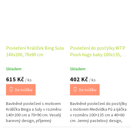
spánek miminek.
spánek miminek.
Povlečení Králíček Bing Sula
Povlečení do postýlky WTP
140x200, 70x90 cm
Pooh hugs baby 100x135,
40x60 cm
Skladem
Skladem
615 Kč
402 Kč
/ ks
/ ks
Do košíku
Do košíku
Bavlněné povlečení s motivem
Bavlněné povlečení do postýlky
Králíčka Binga a Suly v rozměru
s motivem Medvídka Pú a Ijáčka
140×200 cm a 70×90 cm. Veselý
v rozměru 100×135 cm a 40×60
barevný design, příjemný
cm. Jemný pastelový design,
materiál a zapínání na zip zajistí
příjemný materiál a zapínání na
pohodlí i radostné usínání.
zip pro klidný spánek...