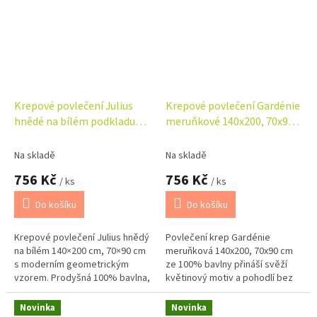
Krepové povlečení Julius
Krepové povlečení Gardénie
hnědé na bílém podkladu
meruňkové 140x200, 70x90
140x200, 70x90 cm
cm
Na skladě
Na skladě
756 Kč
756 Kč
/ ks
/ ks
Do košíku
Do košíku
Krepové povlečení Julius hnědý
Povlečení krep Gardénie
na bílém 140×200 cm, 70×90 cm
meruňková 140x200, 70x90 cm
s moderním geometrickým
ze 100% bavlny přináší svěží
vzorem. Prodyšná 100% bavlna,
květinový motiv a pohodlí bez
příjemné na dotek a díky
žehlení. Příjemné, prodyšné a
krepové úpravě nevyžaduje
praktické se zipovým
Novinka
Novinka