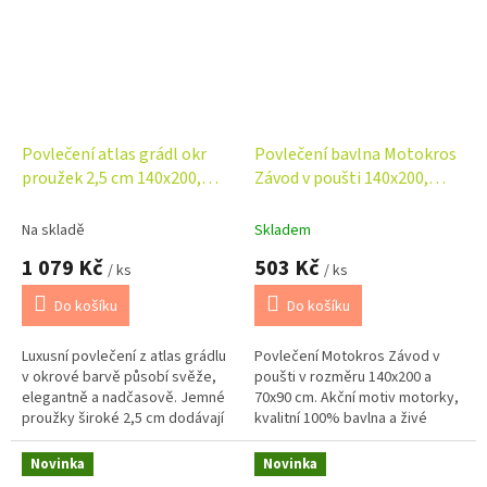
Povlečení atlas grádl okr
Povlečení bavlna Motokros
proužek 2,5 cm 140x200,
Závod v poušti 140x200,
70x90 cm
70x90 cm
Na skladě
Skladem
1 079 Kč
503 Kč
/ ks
/ ks
Do košíku
Do košíku
Luxusní povlečení z atlas grádlu
Povlečení Motokros Závod v
v okrové barvě působí svěže,
poušti v rozměru 140x200 a
elegantně a nadčasově. Jemné
70x90 cm. Akční motiv motorky,
proužky široké 2,5 cm dodávají
kvalitní 100% bavlna a živé
ložnici moderní a rafinovaný
barvy potěší každého malého
vzhled, zatímco příjemná...
fanouška rychlé jízdy.
Novinka
Novinka