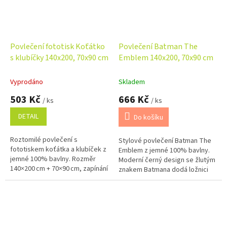
Povlečení fototisk Koťátko
Povlečení Batman The
s klubíčky 140x200, 70x90 cm
Emblem 140x200, 70x90 cm
Vyprodáno
Skladem
503 Kč
666 Kč
/ ks
/ ks
DETAIL
Do košíku
Roztomilé povlečení s
Stylové povlečení Batman The
fototiskem koťátka a klubíček z
Emblem z jemné 100% bavlny.
jemné 100% bavlny. Rozměr
Moderní černý design se žlutým
140×200 cm + 70×90 cm, zapínání
znakem Batmana dodá ložnici
na zip. Ideální pro děti i
originální vzhled. Rozměr
milovníky koček – pohodlí,
140×200 cm + 70×90 cm,
kvalita a...
zapínání na...