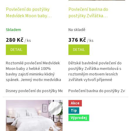
o
d
Povlečení do postýlky
Povlečení bavlna do
u
Medvídek Moon baby
postýlky Zvířátka
k
100x135, 40x60 cm
mentolová 90x130, 45x60
t
cm
Skladem
Na skladě
ů
280 Kč
376 Kč
/ ks
/ ks
DETAIL
DETAIL
Roztomilé povlečení Medvídek
Dětské bavlněné povlečení do
Moon baby z hebké 100%
postýlky Zvířátka mentolová s
bavlny zajistí miminku klidný
roztomilým motivem lesních
spánek. Jemný motiv medvídka
zvířátek vytvoří příjemné
na měsíci s hvězdičkami dodá
prostředí pro klidný spánek. Je
postýlce kouzelný vzhled.
Disney povlečení do postýlky Medvídek Moon baby 100x135, 40x60 cm
vyrobeno ze 100% česané
Povlečení bavlna do postýlky Zvířá
Praktické...
bavlny,...
Akce
Tip
Výprodej