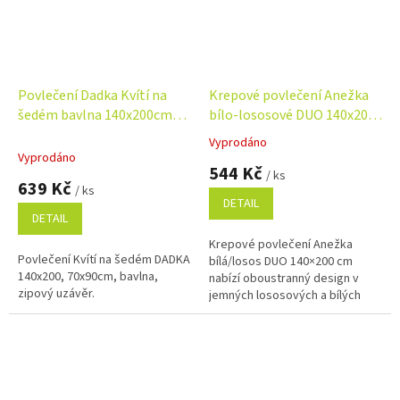
Povlečení Dadka Kvítí na
Krepové povlečení Anežka
šedém bavlna 140x200cm
bílo-lososové DUO 140x200,
70x90cm
70x90 cm
Vyprodáno
Průměrné
Vyprodáno
hodnocení
544 Kč
/ ks
produktu
639 Kč
/ ks
je
DETAIL
5,0
DETAIL
z
Krepové povlečení Anežka
5
Povlečení Kvítí na šedém DADKA
bílá/losos DUO 140×200 cm
hvězdiček.
140x200, 70x90cm, bavlna,
nabízí oboustranný design v
zipový uzávěr.
jemných lososových a bílých
odstínech. Je vyrobeno ze
100% česané bavlny s
nežehlivou krepovou...