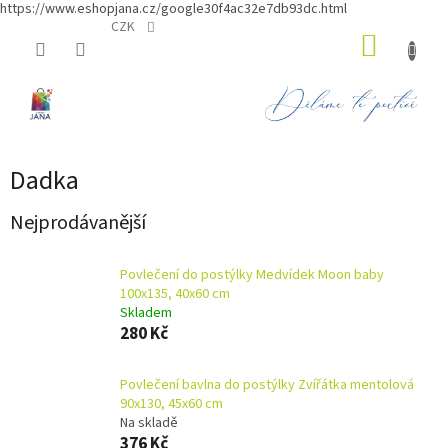
https://www.eshopjana.cz/google30f4ac32e7db93dc.html
Přejít
CZK
NÁKUP
na
obsah
KOŠÍK
Dadka
Nejprodávanější
Povlečení do postýlky Medvídek Moon baby
100x135, 40x60 cm
Skladem
280 Kč
Povlečení bavlna do postýlky Zvířátka mentolová
90x130, 45x60 cm
Na skladě
376 Kč