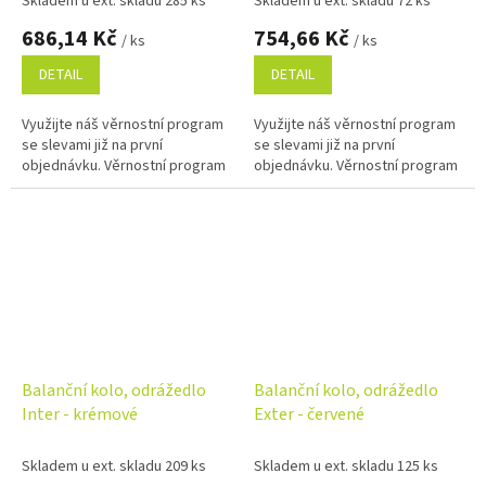
Skladem u ext. skladu 285 ks
Skladem u ext. skladu 72 ks
686,14 Kč
754,66 Kč
/ ks
/ ks
DETAIL
DETAIL
Využijte náš věrnostní program
Využijte náš věrnostní program
se slevami již na první
se slevami již na první
objednávku. Věrnostní program
objednávku. Věrnostní program
Balanční kolo, odrážedlo
Balanční kolo, odrážedlo
Inter - krémové
Exter - červené
Skladem u ext. skladu 209 ks
Skladem u ext. skladu 125 ks