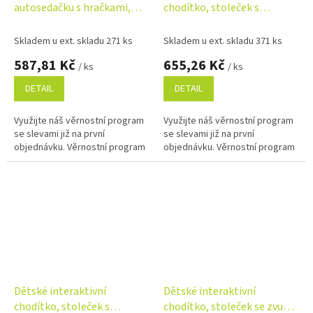
autosedačku s hračkami,
chodítko, stoleček s
hrazdička - Kosmos
příslušenstvím Zoo, růžové
Skladem u ext. skladu 271 ks
Skladem u ext. skladu 371 ks
587,81 Kč
655,26 Kč
/ ks
/ ks
DETAIL
DETAIL
Využijte náš věrnostní program
Využijte náš věrnostní program
se slevami již na první
se slevami již na první
objednávku. Věrnostní program
objednávku. Věrnostní program
Dětské interaktivní
Dětské interaktivní
chodítko, stoleček s
chodítko, stoleček se zvuky,