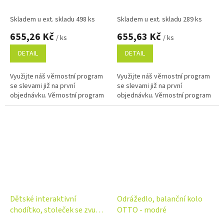
příslušenstvím, Sloník -
duhové
modré
Skladem u ext. skladu 498 ks
Skladem u ext. skladu 289 ks
655,26 Kč
655,63 Kč
/ ks
/ ks
DETAIL
DETAIL
Využijte náš věrnostní program
Využijte náš věrnostní program
se slevami již na první
se slevami již na první
objednávku. Věrnostní program
objednávku. Věrnostní program
Dětské interaktivní
Odrážedlo, balanční kolo
chodítko, stoleček se zvuky,
OTTO - modré
modré