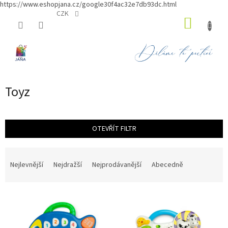
https://www.eshopjana.cz/google30f4ac32e7db93dc.html
Přejít
CZK
NÁKUP
na
obsah
KOŠÍK
Toyz
OTEVŘÍT FILTR
Ř
a
Nejlevnější
Nejdražší
Nejprodávanější
Abecedně
z
e
V
n
ý
í
p
p