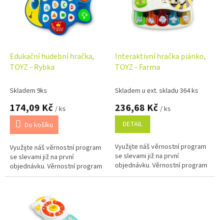
i
r
s
o
p
d
r
u
o
k
d
t
Edukační hudební hračka,
Interaktivní hračka piánko,
u
ů
TOYZ - Rybka
TOYZ - Farma
k
t
Skladem 9ks
Skladem u ext. skladu 364 ks
ů
174,09 Kč
236,68 Kč
/ ks
/ ks
DETAIL
Do košíku
Využijte náš věrnostní program
Využijte náš věrnostní program
se slevami již na první
se slevami již na první
objednávku. Věrnostní program
objednávku. Věrnostní program