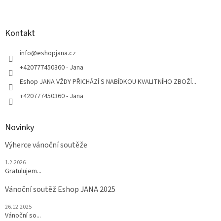
Z
a
á
c
á
n
í
p
í
p
a
Kontakt
r
t
v
í
info
@
eshopjana.cz
k
y
+420777450360 - Jana
v
Eshop JANA VŽDY PŘICHÁZÍ S NABÍDKOU KVALITNÍHO ZBOŽÍ...
ý
p
+420777450360 - Jana
i
s
u
Novinky
Výherce vánoční soutěže
1.2.2026
Gratulujem...
Vánoční soutěž Eshop JANA 2025
26.12.2025
Vánoční so...