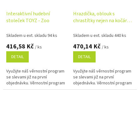
Interaktivní hudební
Hrazdička, oblouk s
stoleček TOYZ - Zoo
chrastítky nejen na kočárek,
Oceán
Skladem u ext. skladu 94 ks
Skladem u ext. skladu 440 ks
416,58 Kč
470,14 Kč
/ ks
/ ks
DETAIL
DETAIL
Využijte náš věrnostní program
Využijte náš věrnostní program
se slevami již na první
se slevami již na první
objednávku. Věrnostní program
objednávku. Věrnostní program