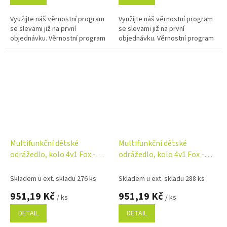
Využijte náš věrnostní program
Využijte náš věrnostní program
se slevami již na první
se slevami již na první
objednávku. Věrnostní program
objednávku. Věrnostní program
Multifunkční dětské
Multifunkční dětské
odrážedlo, kolo 4v1 Fox -
odrážedlo, kolo 4v1 Fox -
šedé
tyrkysové
Skladem u ext. skladu 276 ks
Skladem u ext. skladu 288 ks
951,19 Kč
951,19 Kč
/ ks
/ ks
DETAIL
DETAIL