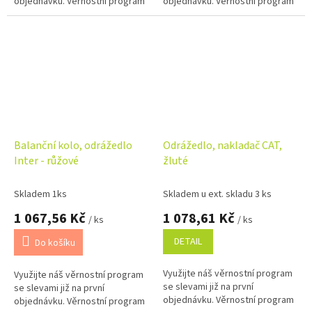
objednávku. Věrnostní program
objednávku. Věrnostní program
Balanční kolo, odrážedlo
Odrážedlo, nakladač CAT,
Inter - růžové
žluté
Skladem 1ks
Skladem u ext. skladu 3 ks
1 067,56 Kč
1 078,61 Kč
/ ks
/ ks
DETAIL
Do košíku
Využijte náš věrnostní program
Využijte náš věrnostní program
se slevami již na první
se slevami již na první
objednávku. Věrnostní program
objednávku. Věrnostní program