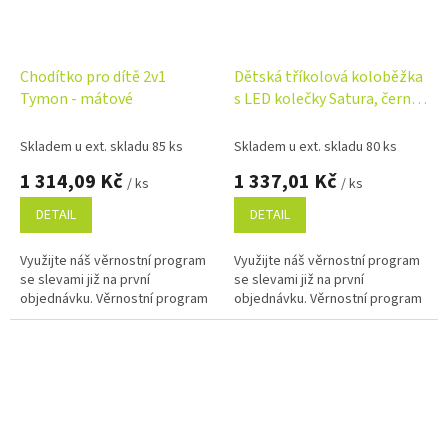
Chodítko pro dítě 2v1
Dětská tříkolová koloběžka
Tymon - mátové
s LED kolečky Satura, černá,
červená
Skladem u ext. skladu 85 ks
Skladem u ext. skladu 80 ks
1 314,09 Kč
1 337,01 Kč
/ ks
/ ks
DETAIL
DETAIL
Využijte náš věrnostní program
Využijte náš věrnostní program
se slevami již na první
se slevami již na první
objednávku. Věrnostní program
objednávku. Věrnostní program