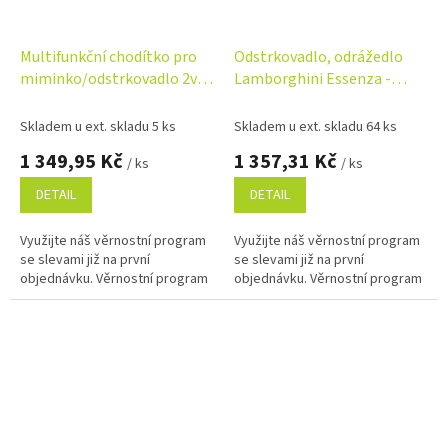
Multifunkční chodítko pro
Odstrkovadlo, odrážedlo
miminko/odstrkovadlo 2v1
Lamborghini Essenza -
Surf Toyz, Květy mátová
zelené
Skladem u ext. skladu 5 ks
Skladem u ext. skladu 64 ks
1 349,95 Kč
1 357,31 Kč
/ ks
/ ks
DETAIL
DETAIL
Využijte náš věrnostní program
Využijte náš věrnostní program
se slevami již na první
se slevami již na první
objednávku. Věrnostní program
objednávku. Věrnostní program