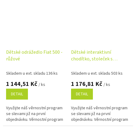
Dětské odrážedlo Fiat 500 -
Dětské interaktivní
růžové
chodítko, stoleček s
příslušenstvím 2v1, TOYZ,
tyrkysové
Skladem u ext. skladu 136 ks
Skladem u ext. skladu 503 ks
1 144,51 Kč
1 176,81 Kč
/ ks
/ ks
DETAIL
DETAIL
Využijte náš věrnostní program
Využijte náš věrnostní program
se slevami již na první
se slevami již na první
objednávku. Věrnostní program
objednávku. Věrnostní program