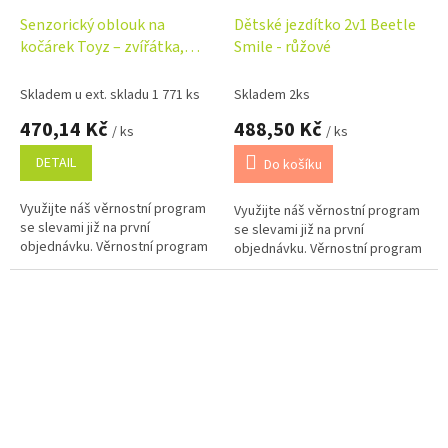
Senzorický oblouk na
Dětské jezdítko 2v1 Beetle
kočárek Toyz – zvířátka,
Smile - růžové
zrcátko - Louka, 0m+
Skladem u ext. skladu 1 771 ks
Skladem 2ks
470,14 Kč
488,50 Kč
/ ks
/ ks
DETAIL
Do košíku
Využijte náš věrnostní program
Využijte náš věrnostní program
se slevami již na první
se slevami již na první
objednávku. Věrnostní program
objednávku. Věrnostní program