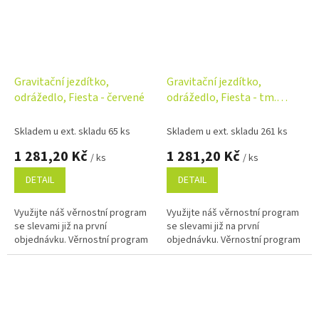
Gravitační jezdítko,
Gravitační jezdítko,
odrážedlo, Fiesta - červené
odrážedlo, Fiesta - tm.
modré
Skladem u ext. skladu 65 ks
Skladem u ext. skladu 261 ks
1 281,20 Kč
1 281,20 Kč
/ ks
/ ks
DETAIL
DETAIL
Využijte náš věrnostní program
Využijte náš věrnostní program
se slevami již na první
se slevami již na první
objednávku. Věrnostní program
objednávku. Věrnostní program