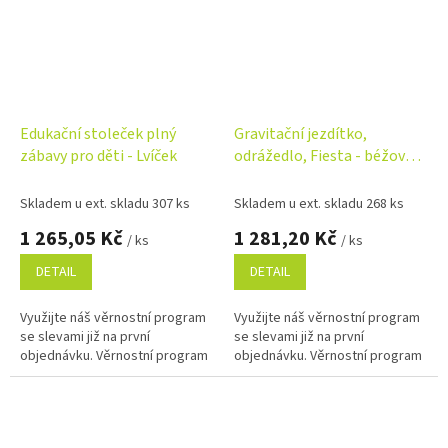
Edukační stoleček plný
Gravitační jezdítko,
zábavy pro děti - Lvíček
odrážedlo, Fiesta - béžová,
fialová
Skladem u ext. skladu 307 ks
Skladem u ext. skladu 268 ks
1 265,05 Kč
1 281,20 Kč
/ ks
/ ks
DETAIL
DETAIL
Využijte náš věrnostní program
Využijte náš věrnostní program
se slevami již na první
se slevami již na první
objednávku. Věrnostní program
objednávku. Věrnostní program