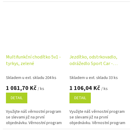
Multifunkční chodítko 5v1 -
Jezdítko, odstrkovadlo,
tyrkys, zelené
odrážedlo Sport Car -
růžové
Skladem u ext. skladu 204 ks
Skladem u ext. skladu 33 ks
1 081,70 Kč
1 106,04 Kč
/ ks
/ ks
DETAIL
DETAIL
Využijte náš věrnostní program
Využijte náš věrnostní program
se slevami již na první
se slevami již na první
objednávku. Věrnostní program
objednávku. Věrnostní program