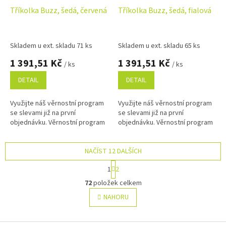
Tříkolka Buzz, šedá, červená
Tříkolka Buzz, šedá, fialová
Skladem u ext. skladu 71 ks
Skladem u ext. skladu 65 ks
1 391,51 Kč
1 391,51 Kč
/ ks
/ ks
DETAIL
DETAIL
Využijte náš věrnostní program
Využijte náš věrnostní program
se slevami již na první
se slevami již na první
objednávku. Věrnostní program
objednávku. Věrnostní program
NAČÍST 12 DALŠÍCH
S
1
2
t
O
r
72
položek celkem
v
á
l
NAHORU
n
á
k
o
d
v