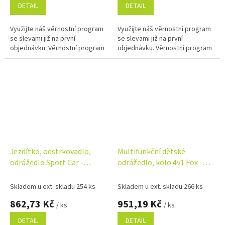
DETAIL
DETAIL
Využijte náš věrnostní program
Využijte náš věrnostní program
se slevami již na první
se slevami již na první
objednávku. Věrnostní program
objednávku. Věrnostní program
Jezdítko, odstrkovadlo,
Multifunkční dětské
odrážedlo Sport Car -
odrážedlo, kolo 4v1 Fox -
červené
orange
Skladem u ext. skladu 254 ks
Skladem u ext. skladu 266 ks
862,73 Kč
951,19 Kč
/ ks
/ ks
DETAIL
DETAIL