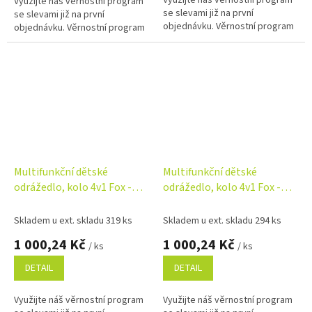
Využijte náš věrnostní program
Využijte náš věrnostní program
se slevami již na první
se slevami již na první
objednávku. Věrnostní program
objednávku. Věrnostní program
Multifunkční dětské
Multifunkční dětské
odrážedlo, kolo 4v1 Fox -
odrážedlo, kolo 4v1 Fox -
růžové
zelené
Skladem u ext. skladu 319 ks
Skladem u ext. skladu 294 ks
1 000,24 Kč
1 000,24 Kč
/ ks
/ ks
DETAIL
DETAIL
Využijte náš věrnostní program
Využijte náš věrnostní program