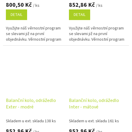
800,50 Kč
852,86 Kč
/ ks
/ ks
DETAIL
DETAIL
Využijte náš věrnostní program
Využijte náš věrnostní program
se slevami již na první
se slevami již na první
objednávku. Věrnostní program
objednávku. Věrnostní program
Balanční kolo, odrážedlo
Balanční kolo, odrážedlo
Exter - modré
Inter - mátové
Skladem u ext. skladu 138 ks
Skladem u ext. skladu 161 ks
852,86 Kč
852,86 Kč
/ ks
/ ks