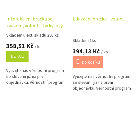
Interaktivní hračka se
Edukační hračka - volant
zvukem, volant - tyrkysový
Skladem u ext. skladu 298 ks
Průměrné
Skladem 1ks
hodnocení
358,51 Kč
/ ks
produktu
394,13 Kč
/ ks
je
DETAIL
5,0
Do košíku
z
Využijte náš věrnostní program
5
se slevami již na první
Využijte náš věrnostní program
hvězdiček.
objednávku. Věrnostní program
se slevami již na první
objednávku. Věrnostní program