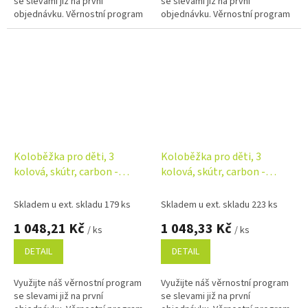
se slevami již na první
se slevami již na první
objednávku. Věrnostní program
objednávku. Věrnostní program
Koloběžka pro děti, 3
Koloběžka pro děti, 3
kolová, skútr, carbon -
kolová, skútr, carbon -
růžová
modrá
Skladem u ext. skladu 179 ks
Skladem u ext. skladu 223 ks
1 048,21 Kč
1 048,33 Kč
/ ks
/ ks
DETAIL
DETAIL
Využijte náš věrnostní program
Využijte náš věrnostní program
se slevami již na první
se slevami již na první