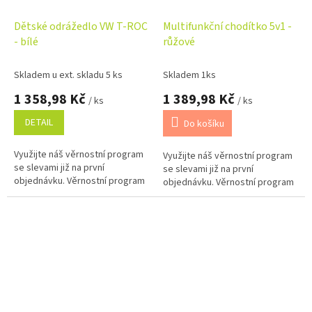
Dětské odrážedlo VW T-ROC
Multifunkční chodítko 5v1 -
- bílé
růžové
Skladem u ext. skladu 5 ks
Skladem 1ks
1 358,98 Kč
1 389,98 Kč
/ ks
/ ks
DETAIL
Do košíku
Využijte náš věrnostní program
Využijte náš věrnostní program
se slevami již na první
se slevami již na první
objednávku. Věrnostní program
objednávku. Věrnostní program