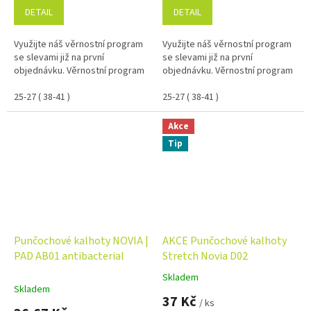
DETAIL
DETAIL
Využijte náš věrnostní program
Využijte náš věrnostní program
se slevami již na první
se slevami již na první
objednávku. Věrnostní program
objednávku. Věrnostní program
25-27 ( 38-41 )
25-27 ( 38-41 )
Akce
Tip
Punčochové kalhoty NOVIA |
AKCE Punčochové kalhoty
PAD AB01 antibacterial
Stretch Novia D02
Skladem
Průměrné
Skladem
hodnocení
37 Kč
/ ks
produktu