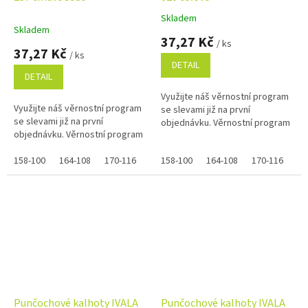
Skladem
Průměrné
Skladem
hodnocení
37,27 Kč
/ ks
produktu
37,27 Kč
/ ks
je
DETAIL
5,0
DETAIL
z
Využijte náš věrnostní program
5
Využijte náš věrnostní program
se slevami již na první
hvězdiček.
se slevami již na první
objednávku. Věrnostní program
objednávku. Věrnostní program
158-100
164-108
170-116
158-100
164-108
170-116
Punčochové kalhoty IVALA
Punčochové kalhoty IVALA