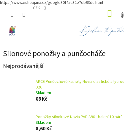
https://www.eshopjana.cz/google30f4ac32e7db93dc.html
Přejít
CZK
NÁKUP
na
obsah
KOŠÍK
Silonové ponožky a punčocháče
Nejprodávanější
AKCE Punčochové kalhoty Novia elastické s lycrou
D26
Skladem
68 Kč
Ponožky silonkové Novia PAD A90 - balení 10 párů
Skladem
8,60 Kč