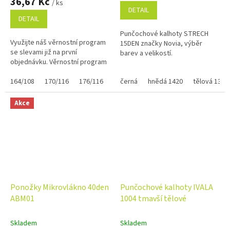
36,67 Kč
/ ks
je
DETAIL
5,0
DETAIL
z
Punčochové kalhoty STRECH
5
Využijte náš věrnostní program
15DEN značky Novia, výběr
hvězdiček.
se slevami již na první
barev a velikostí.
objednávku. Věrnostní program
164/108
170/116
176/116
černá
hnědá 1420
tělová 1389
Akce
Ponožky Mikrovlákno 40den
Punčochové kalhoty IVALA
ABM01
1004 tmavší tělové
Skladem
Skladem