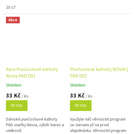
25-27
Akce
Akce Punčochové kalhoty
Punčochové kalhoty NOVIA |
Novia PAD D01
PAD D01
Skladem
Skladem
Průměrné
Průměrné
hodnocení
hodnocení
33 Kč
33 Kč
/ ks
/ ks
produktu
produktu
je
je
DETAIL
DETAIL
5,0
5,0
z
z
Dámské punčochové kalhoty
Využijte náš věrnostní program
5
5
PAD značky Novia, výběr barev a
se slevami již na první
hvězdiček.
hvězdiček.
velikostí.
objednávku. Věrnostní program