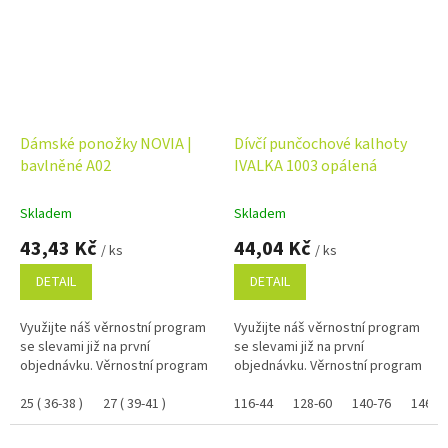
Dámské ponožky NOVIA |
Dívčí punčochové kalhoty
bavlněné A02
IVALKA 1003 opálená
Skladem
Skladem
43,43 Kč
44,04 Kč
/ ks
/ ks
DETAIL
DETAIL
Využijte náš věrnostní program
Využijte náš věrnostní program
se slevami již na první
se slevami již na první
objednávku. Věrnostní program
objednávku. Věrnostní program
25 ( 36-38 )
27 ( 39-41 )
116-44
128-60
140-76
146-8