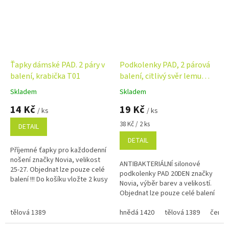
Ťapky dámské PAD. 2 páry v
Podkolenky PAD, 2 párová
balení, krabička T01
balení, citlivý svěr lemu
AB06
Skladem
Skladem
Průměrné
Průměrné
hodnocení
hodnocení
14 Kč
19 Kč
/ ks
/ ks
produktu
produktu
je
je
Měrná
38 Kč / 2 ks
DETAIL
5,0
5,0
cena:
DETAIL
z
z
Příjemné ťapky pro každodenní
5
5
nošení značky Novia, velikost
hvězdiček.
hvězdiček.
ANTIBAKTERIÁLNÍ silonové
25-27. Objednat lze pouze celé
podkolenky PAD 20DEN značky
balení !!! Do košíku vložte 2 kusy
Novia, výběr barev a velikostí.
z jedné velikosti = balení !
Objednat lze pouze celé balení
!!! Do košíku vložte 2 kusy z
tělová 1389
jedné velikosti = balení !
hnědá 1420
tělová 1389
černá