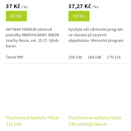
37 Kč
37,27 Kč
/ ks
/ ks
DETAIL
DETAIL
ANTIBAKTERIÁLNÍ silonové
Využijte náš věrnostní program
ponožky MIKROVLÁKNO 40DEN
se slevami již na první
značky Novia, vel. 25-27. Výběr
objednávku. Věrnostní program
barev.
černá 999
158-100
164-108
170-116
Punčochové kalhoty IVALA
Punčochové kalhoty IVALA
111 bílé
230 světlejší tělové