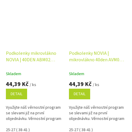
Podkolenky mikrovlákno
Podkolenky NOVIA |
NOVIA | 40DEN ABM02
mikrovlákno 40den AVM02
antibacterial
aloe vera
Skladem
Skladem
44,39 Kč
44,39 Kč
/ ks
/ ks
DETAIL
DETAIL
Využijte náš věrnostní program
Využijte náš věrnostní program
se slevami již na první
se slevami již na první
objednávku. Věrnostní program
objednávku. Věrnostní program
25-27 ( 38-41 )
25-27 ( 38-41 )