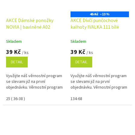
45 Kč
–13 %
AKCE Dámské ponožky
AKCE Dívčí punčochové
NOVIA | bavlněné A02
kalhoty IVALKA 111 bílé
Skladem
Skladem
39 Kč
39 Kč
/ ks
/ ks
DETAIL
DETAIL
Využijte náš věrnostní program
Využijte náš věrnostní program
se slevami již na první
se slevami již na první
objednávku. Věrnostní program
objednávku. Věrnostní program
25 ( 36-38 )
134-68