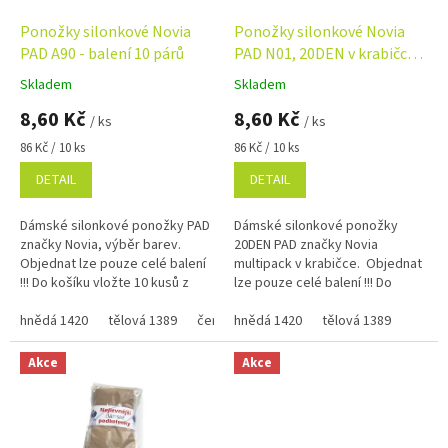
o
d
Ponožky silonkové Novia
Ponožky silonkové Novia
u
PAD A90 - balení 10 párů
PAD N01, 20DEN v krabičce -
k
balení 10 párů
Skladem
Skladem
Průměrné
Průměrné
t
hodnocení
hodnocení
8,60 Kč
8,60 Kč
ů
/ ks
/ ks
produktu
produktu
je
je
Měrná
Měrná
86 Kč / 10 ks
86 Kč / 10 ks
5,0
5,0
cena:
cena:
DETAIL
DETAIL
z
z
5
5
hvězdiček.
hvězdiček.
Dámské silonkové ponožky PAD
Dámské silonkové ponožky
značky Novia, výběr barev.
20DEN PAD značky Novia
Objednat lze pouze celé balení
multipack v krabičce. Objednat
!!! Do košíku vložte 10 kusů z
lze pouze celé balení !!! Do
jedné barvy a velikosti = balení !
košíku vložte 10 kusů z jedné
hnědá 1420
tělová 1389
černá 999
barvy a velikosti = balení !
hnědá 1420
bílá 111
tělová 1389
Akce
Akce