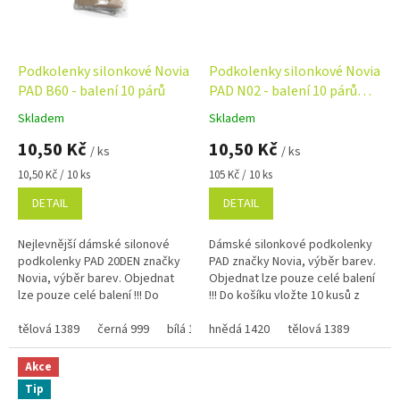
Podkolenky silonkové Novia
Podkolenky silonkové Novia
PAD B60 - balení 10 párů
PAD N02 - balení 10 párů
multipack
Skladem
Skladem
Průměrné
Průměrné
hodnocení
hodnocení
10,50 Kč
10,50 Kč
/ ks
/ ks
produktu
produktu
je
je
Měrná
Měrná
10,50 Kč / 10 ks
105 Kč / 10 ks
4,8
5,0
cena:
cena:
DETAIL
DETAIL
z
z
5
5
hvězdiček.
hvězdiček.
Nejlevnější dámské silonové
Dámské silonkové podkolenky
podkolenky PAD 20DEN značky
PAD značky Novia, výběr barev.
Novia, výběr barev. Objednat
Objednat lze pouze celé balení
lze pouze celé balení !!! Do
!!! Do košíku vložte 10 kusů z
košíku vložte 10 kusů z jedné
jedné velikosti a barvy = balení !
barvy a velikosti = balení !
tělová 1389
černá 999
bílá 111
hnědá 1420
tělová 1389
Akce
Tip