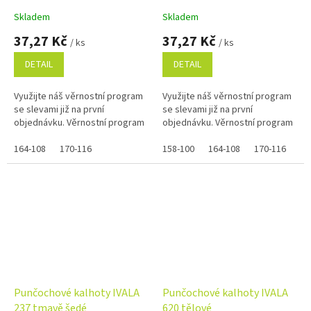
Skladem
Skladem
37,27 Kč
37,27 Kč
/ ks
/ ks
DETAIL
DETAIL
Využijte náš věrnostní program
Využijte náš věrnostní program
se slevami již na první
se slevami již na první
objednávku. Věrnostní program
objednávku. Věrnostní program
164-108
170-116
158-100
164-108
170-116
Punčochové kalhoty IVALA
Punčochové kalhoty IVALA
237 tmavě šedé
620 tělové