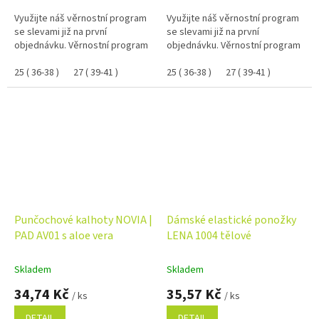
Využijte náš věrnostní program
Využijte náš věrnostní program
se slevami již na první
se slevami již na první
objednávku. Věrnostní program
objednávku. Věrnostní program
25 ( 36-38 )
27 ( 39-41 )
25 ( 36-38 )
27 ( 39-41 )
Punčochové kalhoty NOVIA |
Dámské elastické ponožky
PAD AV01 s aloe vera
LENA 1004 tělové
Skladem
Skladem
34,74 Kč
35,57 Kč
/ ks
/ ks
DETAIL
DETAIL