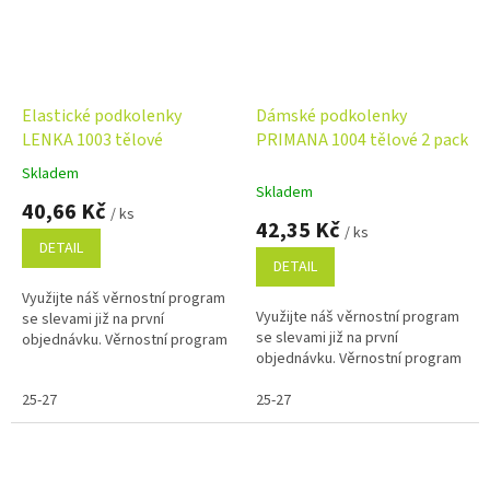
Elastické podkolenky
Dámské podkolenky
LENKA 1003 tělové
PRIMANA 1004 tělové 2 pack
Skladem
Průměrné
Skladem
hodnocení
40,66 Kč
/ ks
produktu
42,35 Kč
/ ks
je
DETAIL
5,0
DETAIL
z
Využijte náš věrnostní program
5
Využijte náš věrnostní program
se slevami již na první
hvězdiček.
se slevami již na první
objednávku. Věrnostní program
objednávku. Věrnostní program
25-27
25-27