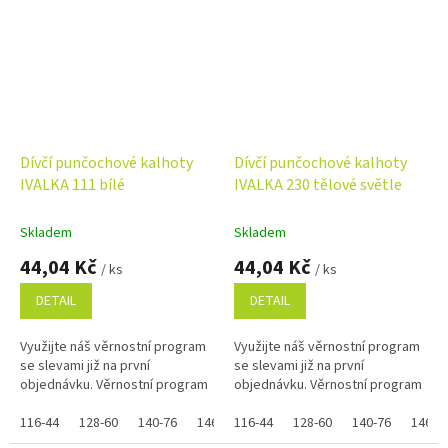
Dívčí punčochové kalhoty
Dívčí punčochové kalhoty
IVALKA 111 bílé
IVALKA 230 tělové světle
Skladem
Skladem
44,04 Kč
44,04 Kč
/ ks
/ ks
DETAIL
DETAIL
Využijte náš věrnostní program
Využijte náš věrnostní program
se slevami již na první
se slevami již na první
objednávku. Věrnostní program
objednávku. Věrnostní program
116-44
128-60
140-76
146-84
116-44
152-92
128-60
134-68
140-76
146-8