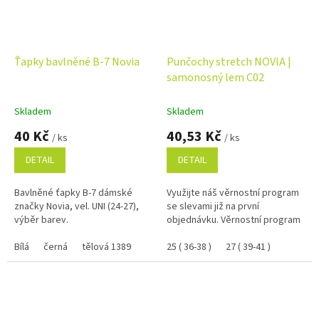
Ťapky bavlněné B-7 Novia
Punčochy stretch NOVIA |
samonosný lem C02
Skladem
Skladem
40 Kč
40,53 Kč
/ ks
/ ks
DETAIL
DETAIL
Bavlněné ťapky B-7 dámské
Využijte náš věrnostní program
značky Novia, vel. UNI (24-27),
se slevami již na první
výběr barev.
objednávku. Věrnostní program
Bílá
černá
tělová 1389
25 ( 36-38 )
27 ( 39-41 )