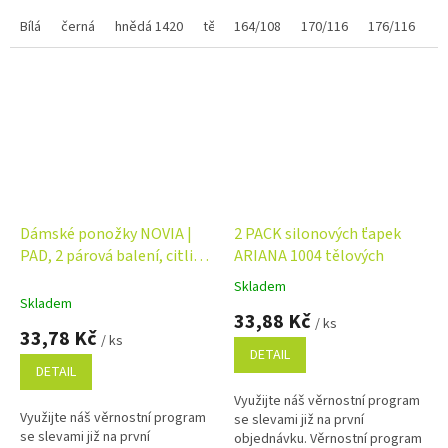
Bílá
černá
hnědá 1420
tělová 1389
164/108
opálená 1340
170/116
176/116
1
Dámské ponožky NOVIA |
2 PACK silonových ťapek
PAD, 2 párová balení, citlivý
ARIANA 1004 tělových
svěr lemu AB09
Skladem
Průměrné
Skladem
hodnocení
33,88 Kč
/ ks
produktu
33,78 Kč
/ ks
je
DETAIL
5,0
DETAIL
z
Využijte náš věrnostní program
5
Využijte náš věrnostní program
se slevami již na první
hvězdiček.
se slevami již na první
objednávku. Věrnostní program