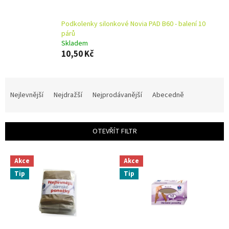
Podkolenky silonkové Novia PAD B60 - balení 10
párů
Skladem
10,50 Kč
Ř
a
Nejlevnější
Nejdražší
Nejprodávanější
Abecedně
z
e
n
OTEVŘÍT FILTR
í
p
V
r
Akce
Akce
ý
o
Tip
Tip
p
d
i
u
s
k
p
t
r
ů