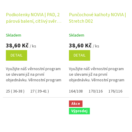
Podkolenky NOVIA | PAD, 2
Punčochové kalhoty NOVIA |
párová balení, citlivý svěr
Stretch D02
lemu AV06
Skladem
Skladem
38,60 Kč
38,60 Kč
/ ks
/ ks
DETAIL
DETAIL
Využijte náš věrnostní program
Využijte náš věrnostní program
se slevami již na první
se slevami již na první
objednávku. Věrnostní program
objednávku. Věrnostní program
25 ( 36-38 )
27 ( 39-41 )
164/108
170/116
176/116
1
Akce
Výprodej