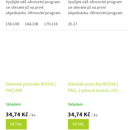
Využijte náš věrnostní program
Využijte náš věrnostní program
se slevami již na první
se slevami již na první
objednávku. Věrnostní program
objednávku. Věrnostní program
158-100
164-108
170-116
25-27
Dámské ponožky NOVIA |
Dámské ponožky NOVIA |
PAD A09
PAD, 2 párová balení, citlivý
svěr lemu AV09
Skladem
Skladem
34,74 Kč
34,74 Kč
/ ks
/ ks
DETAIL
DETAIL