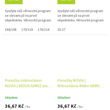
Využijte náš věrnostní program
Využijte náš věrnostní program
se slevami již na první
se slevami již na první
objednávku. Věrnostní program
objednávku. Věrnostní program
164/108
170/116
176/116
25-27
Ponožky mikrovlákno
Ponožky NOVIA |
NOVIA | 40DEN AVM01 aloe
Mikrovlákno 40den ABM01
vera Velikost: 25-27 ( 38-41 ),
antibacterial Velikost: 25-27
Barva: černá ( 999 )
( 38-41 ), Barva: černá ( 999 )
Skladem
Skladem
36,67 Kč
36,67 Kč
/ ks
/ ks