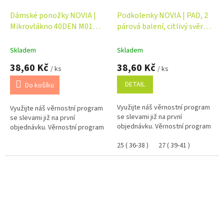
Dámské ponožky NOVIA |
Podkolenky NOVIA | PAD, 2
Mikrovlákno 40DEN M01
párová balení, citlivý svěr
Barva: černá ( 999 )
lemu AB06
Skladem
Skladem
38,60 Kč
38,60 Kč
/ ks
/ ks
DETAIL
Do košíku
Využijte náš věrnostní program
Využijte náš věrnostní program
se slevami již na první
se slevami již na první
objednávku. Věrnostní program
objednávku. Věrnostní program
25 ( 36-38 )
27 ( 39-41 )