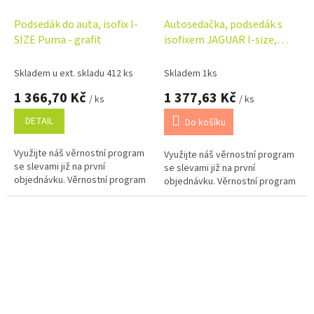
Podsedák do auta, isofix I-
Autosedačka, podsedák s
SIZE Puma - grafit
isofixem JAGUAR I-size,
grafit, (125-150)
Skladem u ext. skladu 412 ks
Skladem 1ks
1 366,70 Kč
1 377,63 Kč
/ ks
/ ks
DETAIL
Do košíku
Využijte náš věrnostní program
Využijte náš věrnostní program
se slevami již na první
se slevami již na první
objednávku. Věrnostní program
objednávku. Věrnostní program