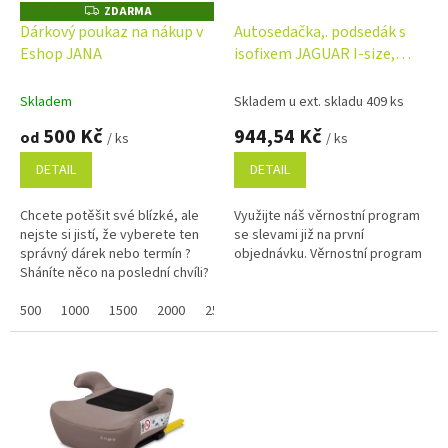
o
ZDARMA
Z
D
d
Dárkový poukaz na nákup v
Autosedačka,. podsedák s
A
u
Eshop JANA
isofixem JAGUAR I-size,
R
M
k
černá, (125-150)
A
t
Skladem
Skladem u ext. skladu 409 ks
ů
500 Kč
944,54 Kč
od
/ ks
/ ks
DETAIL
DETAIL
Chcete potěšit své blízké, ale
Využijte náš věrnostní program
nejste si jistí, že vyberete ten
se slevami již na první
správný dárek nebo termín ?
objednávku. Věrnostní program
Sháníte něco na poslední chvíli?
Náš dárkový poukaz pořídíte
online a po...
500
1000
1500
2000
2500
3000
3500
4000
4500