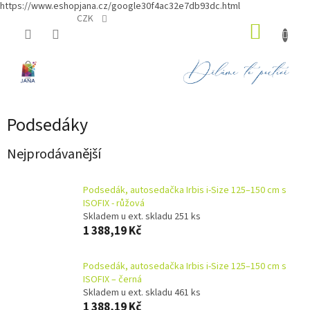
https://www.eshopjana.cz/google30f4ac32e7db93dc.html
Přejít
CZK
NÁKUP
na
obsah
KOŠÍK
Podsedáky
Nejprodávanější
Podsedák, autosedačka Irbis i-Size 125–150 cm s
ISOFIX - růžová
Skladem u ext. skladu 251 ks
1 388,19 Kč
Podsedák, autosedačka Irbis i-Size 125–150 cm s
ISOFIX – černá
Skladem u ext. skladu 461 ks
1 388,19 Kč