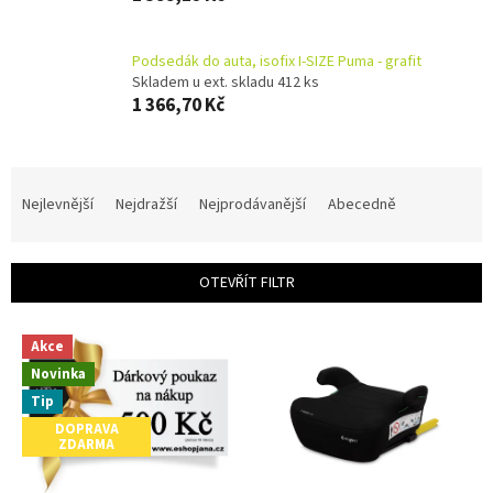
Podsedák do auta, isofix I-SIZE Puma - grafit
Skladem u ext. skladu 412 ks
1 366,70 Kč
Ř
a
Nejlevnější
Nejdražší
Nejprodávanější
Abecedně
z
e
n
OTEVŘÍT FILTR
í
p
V
r
Akce
ý
o
Novinka
p
d
i
Tip
u
s
DOPRAVA
k
ZDARMA
p
t
r
ů