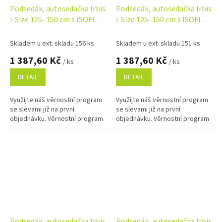
Podsedák, autosedačka Irbis
Podsedák, autosedačka Irbis
i-Size 125–150 cm s ISOFIX –
i-Size 125–150 cm s ISOFIX –
grafit
šedá
Skladem u ext. skladu 156 ks
Skladem u ext. skladu 151 ks
1 387,60 Kč
1 387,60 Kč
/ ks
/ ks
DETAIL
DETAIL
Využijte náš věrnostní program
Využijte náš věrnostní program
se slevami již na první
se slevami již na první
objednávku. Věrnostní program
objednávku. Věrnostní program
Podsedák, autosedačka Irbis
Podsedák, autosedačka Irbis