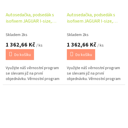
Autosedačka, podsedák s
Autosedačka, podsedák s
isofixem JAGUAR I-size,
isofixem JAGUAR I-size,
růžová (125-150)
zelená (125-150)
Skladem 2ks
Skladem 2ks
1 362,66 Kč
1 362,66 Kč
/ ks
/ ks
Do košíku
Do košíku
Využijte náš věrnostní program
Využijte náš věrnostní program
se slevami již na první
se slevami již na první
objednávku. Věrnostní program
objednávku. Věrnostní program