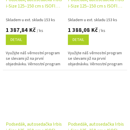
i-Size 125–150 cm s ISOFIX –
i-Size 125–150 cm s ISOFIX –
zelena
béžová
Skladem u ext. skladu 153 ks
Skladem u ext. skladu 153 ks
1 387,84 Kč
1 388,08 Kč
/ ks
/ ks
DETAIL
DETAIL
Využijte náš věrnostní program
Využijte náš věrnostní program
se slevami již na první
se slevami již na první
objednávku. Věrnostní program
objednávku. Věrnostní program
Podsedák, autosedačka Irbis
Podsedák, autosedačka Irbis