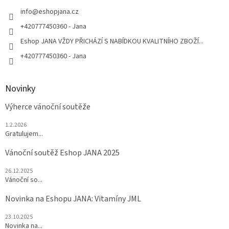
t
í
info
@
eshopjana.cz
+420777450360 - Jana
Eshop JANA VŽDY PŘICHÁZÍ S NABÍDKOU KVALITNÍHO ZBOŽÍ...
+420777450360 - Jana
Novinky
Výherce vánoční soutěže
1.2.2026
Gratulujem...
Vánoční soutěž Eshop JANA 2025
26.12.2025
Vánoční so...
Novinka na Eshopu JANA: Vitamíny JML
23.10.2025
Novinka na...