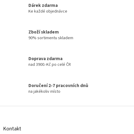
v
k
Dárek zdarma
y
Ke každé objednávce
v
ý
p
Zboží skladem
i
90% sortimentu skladem
s
u
Doprava zdarma
nad 3900.-Kč po celé ČR
Doručení 2-7 pracovních dnů
na jakékoliv místo
Z
á
p
a
Kontakt