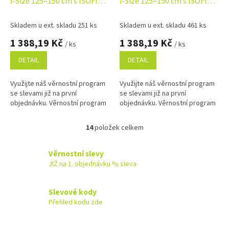
i-Size 125–150 cm s ISOFIX -
i-Size 125–150 cm s ISOFIX –
růžová
černá
Skladem u ext. skladu 251 ks
Skladem u ext. skladu 461 ks
1 388,19 Kč
1 388,19 Kč
/ ks
/ ks
DETAIL
DETAIL
Využijte náš věrnostní program
Využijte náš věrnostní program
se slevami již na první
se slevami již na první
objednávku. Věrnostní program
objednávku. Věrnostní program
14
položek celkem
O
v
l
Věrnostní slevy
á
JIŽ na 1. objednávku % sleva
d
a
c
Slevové kody
í
Přehled kodu zde
p
r