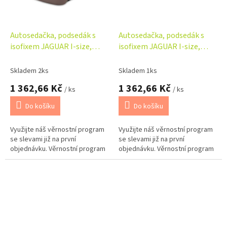
Autosedačka, podsedák s
Autosedačka, podsedák s
isofixem JAGUAR I-size,
isofixem JAGUAR I-size,
béžová (125-150)
modrá (125-150)
Skladem 2ks
Skladem 1ks
1 362,66 Kč
1 362,66 Kč
/ ks
/ ks
Do košíku
Do košíku
Využijte náš věrnostní program
Využijte náš věrnostní program
se slevami již na první
se slevami již na první
objednávku. Věrnostní program
objednávku. Věrnostní program