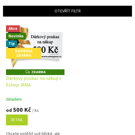
e
n
OTEVŘÍT FILTR
í
p
V
r
Akce
ý
o
Novinka
p
d
i
Tip
u
s
DOPRAVA
k
ZDARMA
p
t
r
ů
o
ZDARMA
Z
D
d
Dárkový poukaz na nákup v
A
u
Eshop JANA
R
M
k
A
t
Skladem
ů
500 Kč
od
/ ks
DETAIL
Chcete potěšit své blízké, ale