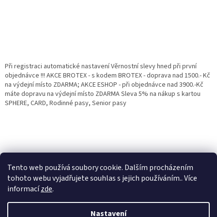
Při registraci automatické nastavení Věrnostní slevy hned při první
objednávce !!! AKCE BROTEX - s kodem BROTEX - doprava nad 1500.- Kč
na výdejní místo ZDARMA; AKCE ESHOP - při objednávce nad 3900.-Kč
máte dopravu na výdejní místo ZDARMA Sleva 5% na nákup s kartou
SPHERE, CARD, Rodinné pasy, Senior pasy
Tento web používá soubory cookie. Dalším procházením
tohoto webu vyjadřujete souhlas s jejich používáním.. Více
informací
zde
.
Vytvořil Shoptet
Věrnostní porgram: Již od první objednávky s registrací automaticky
Nastavení
nastavená Věrnostní sleva 3% - 10% na Všechny Vaše další nákupy. Čím