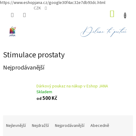
https://www.eshopjana.cz/google30f4ac32e7db93dc.html
Přejít
CZK
NÁKUP
na
obsah
KOŠÍK
Stimulace prostaty
Nejprodávanější
Dárkový poukaz na nákup v Eshop JANA
Skladem
500 Kč
od
Ř
a
Nejlevnější
Nejdražší
Nejprodávanější
Abecedně
z