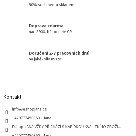
i
90% sortimentu skladem
s
u
Doprava zdarma
nad 3900.-Kč po celé ČR
Doručení 2-7 pracovních dnů
na jakékoliv místo
Z
á
p
a
Kontakt
t
í
info
@
eshopjana.cz
+420777450360 - Jana
Eshop JANA VŽDY PŘICHÁZÍ S NABÍDKOU KVALITNÍHO ZBOŽÍ...
+420777450360 - Jana