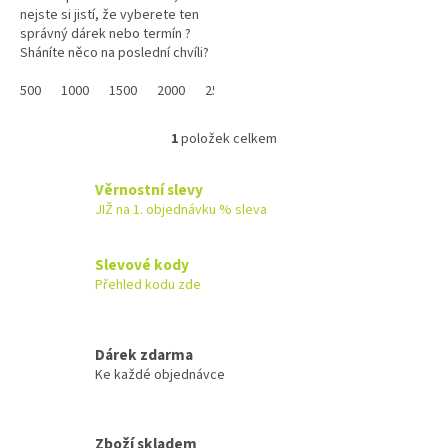
nejste si jistí, že vyberete ten
správný dárek nebo termín ?
Sháníte něco na poslední chvíli?
Náš dárkový poukaz pořídíte
online a po...
500
1000
1500
2000
2500
3000
3500
4000
4500
1
položek celkem
O
v
l
Věrnostní slevy
á
JIŽ na 1. objednávku % sleva
d
a
c
Slevové kody
í
Přehled kodu zde
p
r
v
k
Dárek zdarma
y
Ke každé objednávce
v
ý
p
Zboží skladem