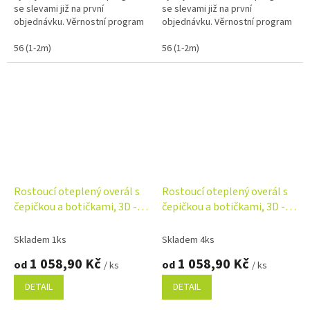
se slevami již na první
se slevami již na první
objednávku. Věrnostní program
objednávku. Věrnostní program
56 (1-2m)
56 (1-2m)
Rostoucí oteplený overál s
Rostoucí oteplený overál s
čepičkou a botičkami, 3D -
čepičkou a botičkami, 3D -
béžový
karamelový
Skladem 1ks
Skladem 4ks
1 058,90 Kč
1 058,90 Kč
od
od
/ ks
/ ks
DETAIL
DETAIL