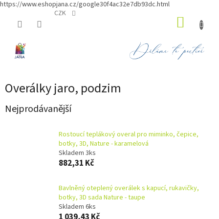
https://www.eshopjana.cz/google30f4ac32e7db93dc.html
Přejít
CZK
NÁKUP
na
obsah
KOŠÍK
Overálky jaro, podzim
Nejprodávanější
Rostoucí teplákový overal pro miminko, čepice,
botky, 3D, Nature - karamelová
Skladem 3ks
882,31 Kč
Bavlněný oteplený overálek s kapucí, rukavičky,
botky, 3D sada Nature - taupe
Skladem 6ks
1 039,43 Kč