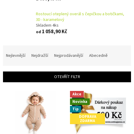
Rostoucí oteplený overál s čepičkou a botičkami,
3D - karamelový
Skladem 4ks
1 058,90 Kč
od
Ř
a
Nejlevnější
Nejdražší
Nejprodávanější
Abecedně
z
e
n
OTEVŘÍT FILTR
í
p
V
r
Akce
ý
o
Novinka
p
d
i
Tip
u
s
DOPRAVA
k
ZDARMA
p
t
r
ů