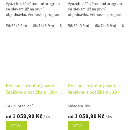
Využijte náš věrnostní program
Využijte náš věrnostní program
se slevami již na první
se slevami již na první
objednávku. Věrnostní program
objednávku. Věrnostní program
56/62 (0-3m)
68/74 (6-9m)
80/86 (12-18m)
56/62 (0-3m)
92/98 (18-36m)
68/74 (6-9m)
80/8
Rostoucí oteplený overál s
Rostoucí oteplený overál s
čepičkou a botičkami, 3D -
čepičkou a botičkami, 3D -
pudrově růžová
tm. zelený
14 - 21 prac. dnů
Skladem 7ks
1 058,90 Kč
1 058,90 Kč
od
od
/ ks
/ ks
DETAIL
DETAIL