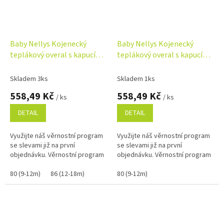
Baby Nellys Kojenecký
Baby Nellys Kojenecký
teplákový overal s kapucí
teplákový overal s kapucí
Teddy - karamelový
Teddy - malinový
Skladem 3ks
Skladem 1ks
558,49 Kč
558,49 Kč
/ ks
/ ks
DETAIL
DETAIL
Využijte náš věrnostní program
Využijte náš věrnostní program
se slevami již na první
se slevami již na první
objednávku. Věrnostní program
objednávku. Věrnostní program
80 (9-12m)
86 (12-18m)
80 (9-12m)