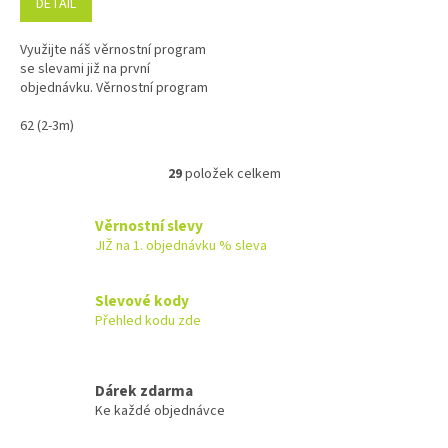
DETAIL
Využijte náš věrnostní program
se slevami již na první
objednávku. Věrnostní program
62 (2-3m)
29
položek celkem
O
v
l
Věrnostní slevy
á
JIŽ na 1. objednávku % sleva
d
a
c
Slevové kody
í
Přehled kodu zde
p
r
v
k
Dárek zdarma
y
Ke každé objednávce
v