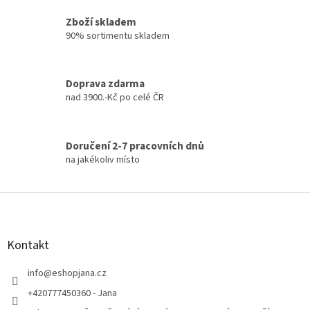
ý
p
Zboží skladem
i
90% sortimentu skladem
s
u
Doprava zdarma
nad 3900.-Kč po celé ČR
Doručení 2-7 pracovních dnů
na jakékoliv místo
Z
á
p
a
Kontakt
t
í
info
@
eshopjana.cz
+420777450360 - Jana