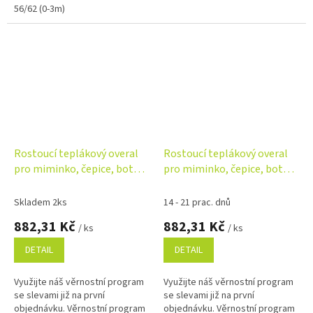
56/62 (0-3m)
Rostoucí teplákový overal
Rostoucí teplákový overal
pro miminko, čepice, botky,
pro miminko, čepice, botky,
3D, Nature - tm. modrý
3D, Nature - zelený
Skladem 2ks
14 - 21 prac. dnů
882,31 Kč
882,31 Kč
/ ks
/ ks
DETAIL
DETAIL
Využijte náš věrnostní program
Využijte náš věrnostní program
se slevami již na první
se slevami již na první
objednávku. Věrnostní program
objednávku. Věrnostní program