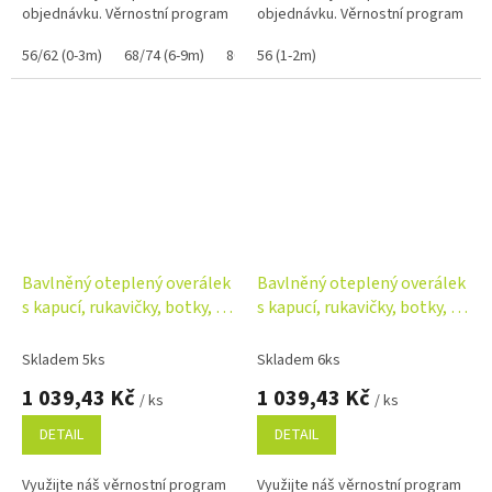
objednávku. Věrnostní program
objednávku. Věrnostní program
56/62 (0-3m)
68/74 (6-9m)
80/86 (12-18m)
56 (1-2m)
Bavlněný oteplený overálek
Bavlněný oteplený overálek
s kapucí, rukavičky, botky, 3D
s kapucí, rukavičky, botky, 3D
sada Nature - sv. béžový
sada Nature - taupe
Skladem 5ks
Skladem 6ks
1 039,43 Kč
1 039,43 Kč
/ ks
/ ks
DETAIL
DETAIL
Využijte náš věrnostní program
Využijte náš věrnostní program