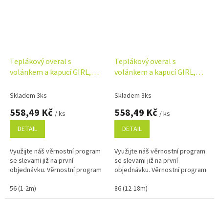
Teplákový overal s
Teplákový overal s
volánkem a kapucí GIRL,
volánkem a kapucí GIRL,
Baby Nellys, amarant
Baby Nellys, sv. růžový
Skladem 3ks
Skladem 3ks
558,49 Kč
558,49 Kč
/ ks
/ ks
DETAIL
DETAIL
Využijte náš věrnostní program
Využijte náš věrnostní program
se slevami již na první
se slevami již na první
objednávku. Věrnostní program
objednávku. Věrnostní program
56 (1-2m)
86 (12-18m)