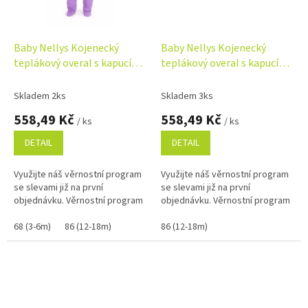
Baby Nellys Kojenecký
Baby Nellys Kojenecký
teplákový overal s kapucí
teplákový overal s kapucí
Teddy - fialový
Teddy - hořčicový
Skladem 2ks
Skladem 3ks
558,49 Kč
558,49 Kč
/ ks
/ ks
DETAIL
DETAIL
Využijte náš věrnostní program
Využijte náš věrnostní program
se slevami již na první
se slevami již na první
objednávku. Věrnostní program
objednávku. Věrnostní program
68 (3-6m)
86 (12-18m)
86 (12-18m)