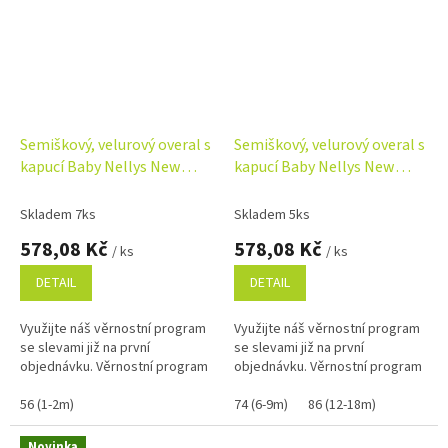
Semiškový, velurový overal s
Semiškový, velurový overal s
kapucí Baby Nellys New
kapucí Baby Nellys New
Bunny, modrý
Bunny, růžový
Skladem 7ks
Skladem 5ks
578,08 Kč
578,08 Kč
/ ks
/ ks
DETAIL
DETAIL
Využijte náš věrnostní program
Využijte náš věrnostní program
se slevami již na první
se slevami již na první
objednávku. Věrnostní program
objednávku. Věrnostní program
56 (1-2m)
74 (6-9m)
86 (12-18m)
Novinka