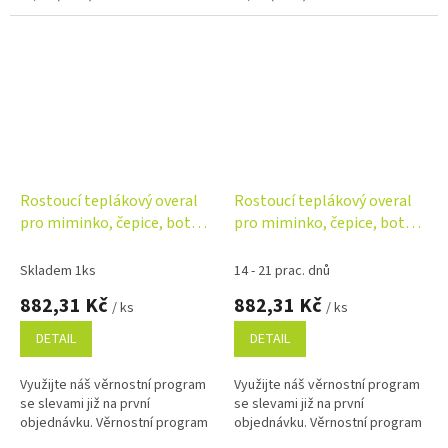
Rostoucí teplákový overal
Rostoucí teplákový overal
pro miminko, čepice, botky,
pro miminko, čepice, botky,
3D, Nature - růžová
3D, Nature - šedý melír
Skladem 1ks
14 - 21 prac. dnů
882,31 Kč
882,31 Kč
/ ks
/ ks
DETAIL
DETAIL
Využijte náš věrnostní program
Využijte náš věrnostní program
se slevami již na první
se slevami již na první
objednávku. Věrnostní program
objednávku. Věrnostní program