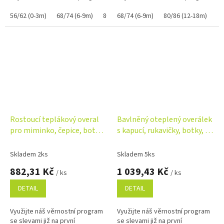
56/62 (0-3m)
68/74 (6-9m)
80/86 (12-18m)
68/74 (6-9m)
80/86 (12-18m)
Rostoucí teplákový overal
Bavlněný oteplený overálek
pro miminko, čepice, botky,
s kapucí, rukavičky, botky, 3D
3D, Nature Star - černý
sada Nature - korálová
Skladem 2ks
Skladem 5ks
882,31 Kč
1 039,43 Kč
/ ks
/ ks
DETAIL
DETAIL
Využijte náš věrnostní program
Využijte náš věrnostní program
se slevami již na první
se slevami již na první