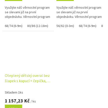
Využijte náš věrnostní program
Využijte náš věrnostní program
se slevami již na první
se slevami již na první
objednávku. Věrnostní program
objednávku. Věrnostní program
68/74 (6-9m)
80/86 (12-18m)
92/98 (18-36m)
56/62 (0-3m)
68/74 (6-9m)
80/8
Oteplený dětský overal bez
šlapek s kapucí + čepička,
2D, kakao
Skladem 1ks
1 157,23 Kč
/ ks