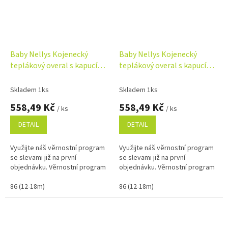
Baby Nellys Kojenecký
Baby Nellys Kojenecký
teplákový overal s kapucí
teplákový overal s kapucí
Teddy - sv. modrý
Teddy - sv. růžový
Skladem 1ks
Skladem 1ks
558,49 Kč
558,49 Kč
/ ks
/ ks
DETAIL
DETAIL
Využijte náš věrnostní program
Využijte náš věrnostní program
se slevami již na první
se slevami již na první
objednávku. Věrnostní program
objednávku. Věrnostní program
86 (12-18m)
86 (12-18m)