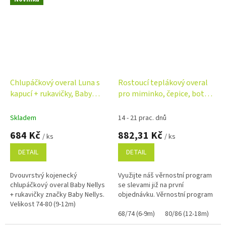
Chlupáčkový overal Luna s
Rostoucí teplákový overal
kapucí + rukavičky, Baby
pro miminko, čepice, botky,
Nellys, Medvídek, béžový
3D, Nature - jeans pírka
Skladem
14 - 21 prac. dnů
684 Kč
882,31 Kč
/ ks
/ ks
DETAIL
DETAIL
Dvouvrstvý kojenecký
Využijte náš věrnostní program
chlupáčkový overal Baby Nellys
se slevami již na první
+ rukavičky značky Baby Nellys.
objednávku. Věrnostní program
Velikost 74-80 (9-12m)
68/74 (6-9m)
80/86 (12-18m)