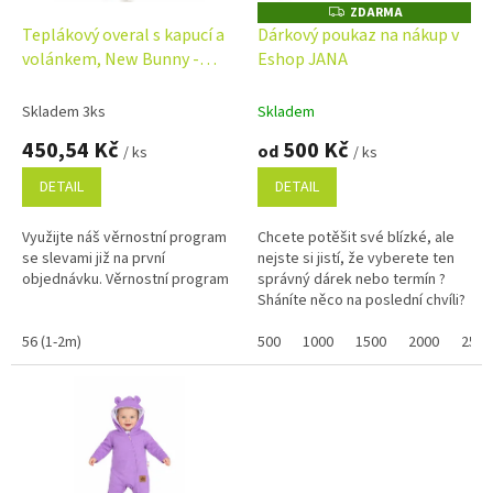
o
ZDARMA
Z
D
d
Teplákový overal s kapucí a
Dárkový poukaz na nákup v
A
u
volánkem, New Bunny -
Eshop JANA
R
M
k
cappuccino
A
t
Skladem 3ks
Skladem
ů
450,54 Kč
500 Kč
od
/ ks
/ ks
DETAIL
DETAIL
Využijte náš věrnostní program
Chcete potěšit své blízké, ale
se slevami již na první
nejste si jistí, že vyberete ten
objednávku. Věrnostní program
správný dárek nebo termín ?
Sháníte něco na poslední chvíli?
Náš dárkový poukaz pořídíte
56 (1-2m)
online a po...
500
1000
1500
2000
2500