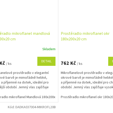
ěradlo mikroflanel mandlová
Prostěradlo mikroflanel okr
00x20 cm
180x200x20 cm
Skladem
DETAIL
 Kč
762 Kč
/ ks
/ ks
lanelové prostěradlo v elegantní
Mikroflanelové prostěradlo v eleg
ové barvě je mimořádně hebké,
okrové barvě je mimořádně hebké,
é a příjemné na dotek, ideální pro
a příjemné na dotek, ideální pro ch
ější období. Jemný vlas zajišťuje
období. Jemný vlas zajišťuje vyso
 komfort při...
komfort při...
radlo mikroflanel Mandlová 180x200x20 cm
Prostěradlo mikroflanel okr 180x2
Kód:
DADKA037004-MIKROFL20B