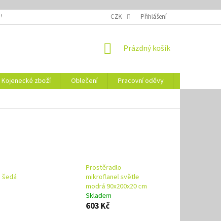
 VELIKOSTÍ
OZNAČENÍ DEN
NÁVODY NA ÚDRŽBU
CZK
Přihlášení
VYSVĚTLENÍ
NÁKUPNÍ
Prázdný košík
KOŠÍK
Kojenecké zboží
Oblečení
Pracovní oděvy
Vše pro HO
Prostěradlo
ě šedá
mikroflanel světle
modrá 90x200x20 cm
Skladem
603 Kč