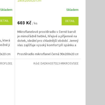
180x200x20 cm
Skladem
Skladem
DETAIL
DETAIL
603 Kč
/ ks
Mikroflanelové prostěradlo v černé barvě
je mimořádně hebké, hřejivé a příjemné na
, která
dotek, ideální pro chladnější období. Jemný
možné ji
vlas zajišťuje vysoký komfort při spánku a
je...
00x20 cm
Prostěradlo mikroflanel bílé 180x200x20 cm
Prostěradlo mikroflanel černá 90x200x20 cm
KROFL001
Kód:
DADKA037013-MIKROSVSEE