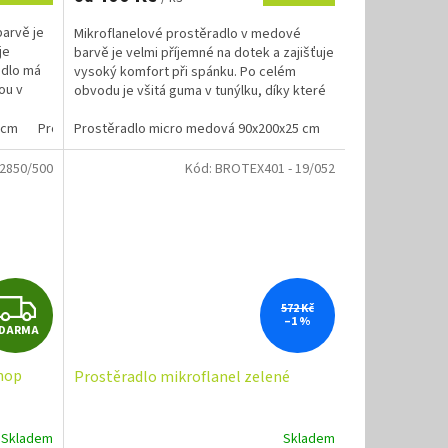
barvě je
Mikroflanelové prostěradlo v medové
je
barvě je velmi příjemné na dotek a zajišťuje
adlo má
vysoký komfort při spánku. Po celém
ou v
obvodu je všitá guma v tunýlku, díky které
prostěradlo dobře...
5 cm
 cm
Prostěradlo micro bílá 90x200x25 cm
Prostěradlo micro medová 90x200x25 cm
Prostěradlo micr
2850/500
Kód:
BROTEX401 - 19/052
Z
572 Kč
–1 %
DARMA
D
hop
Prostěradlo mikroflanel zelené
A
R
Skladem
Skladem