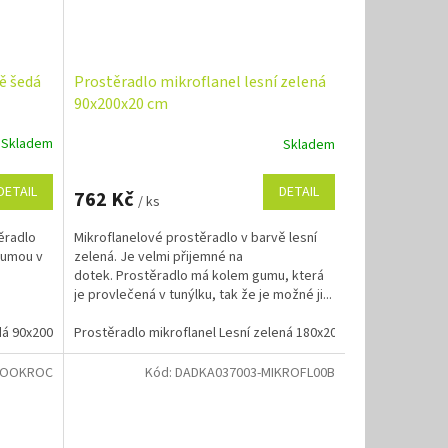
ě šedá
Prostěradlo mikroflanel lesní zelená
90x200x20 cm
Skladem
Skladem
DETAIL
DETAIL
762 Kč
/ ks
ěradlo
Mikroflanelové prostěradlo v barvě lesní
gumou v
zelená. Je velmi přijemné na
dotek. Prostěradlo má kolem gumu, která
je provlečená v tunýlku, tak že je možné ji...
dá 90x200x20 cm
Prostěradlo mikroflanel Lesní zelená 180x200x20 cm
Prostěradlo mikroflanel tmavě šedá 180x200x20 cm
ROOKROC
Kód:
DADKA037003-MIKROFL00B