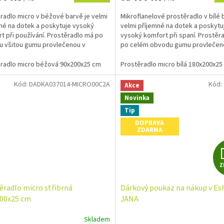
radlo micro v béžové barvě je velmi
Mikroflanelové prostěradlo v bílé 
né na dotek a poskytuje vysoký
velmi příjemné na dotek a poskytu
t při používání. Prostěradlo má po
vysoký komfort při spaní. Prostěr
 všitou gumu provlečenou v
po celém obvodu gumu provlečen
, která...
tunýlku. Rozměr...
radlo micro béžová 90x200x25 cm
Prostěradlo micro béžová 180x200x2
Prostěradlo micro bílá 180x200x25
Kód:
DADKA037014-MICRO00C2A
Kód:
Akce
Novinka
Tip
DOPRAVA
ZDARMA
Z
ěradlo micro střibrná
Dárkový poukaz na nákup v Es
00x25 cm
JANA
Skladem