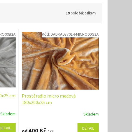
19
položek celkem
CRO00B2A
Kód:
DADKA037014-MICRO00G2A
00x25 cm
Prostěradlo micro medová
180x200x25 cm
Skladem
Skladem
DETAIL
DETAIL
400 Kč
od
/ ks