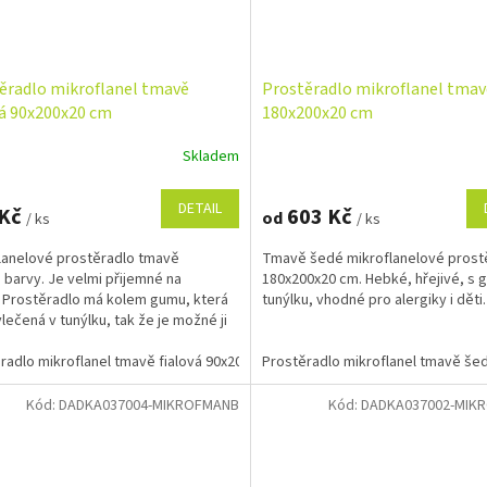
ěradlo mikroflanel tmavě
Prostěradlo mikroflanel tmav
vá 90x200x20 cm
180x200x20 cm
Skladem
DETAIL
 Kč
603 Kč
od
/ ks
/ ks
lanelové prostěradlo tmavě
Tmavě šedé mikroflanelové prost
é barvy. Je velmi přijemné na
180x200x20 cm. Hebké, hřejivé, s 
 Prostěradlo má kolem gumu, která
tunýlku, vhodné pro alergiky i děti.
vlečená v tunýlku, tak že je možné ji
t nebo utáhnout....
radlo mikroflanel tmavě fialová 90x200x20 cm
Prostěradlo mikroflanel tmavě še
Kód:
DADKA037004-MIKROFMANB
Kód:
DADKA037002-MIK