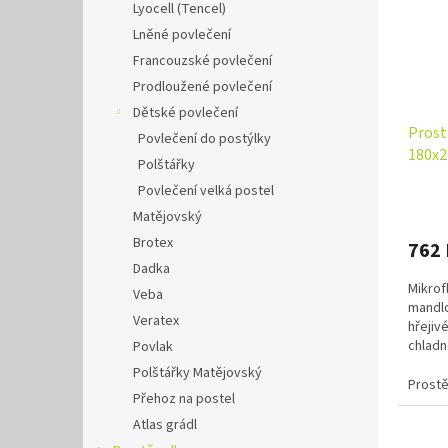
Lyocell (Tencel)
Lněné povlečení
Francouzské povlečení
Prodloužené povlečení
Dětské povlečení
Prost
Povlečení do postýlky
180x2
Polštářky
Povlečení velká postel
Matějovský
Brotex
762
Dadka
Mikrof
Veba
mandl
Veratex
hřejiv
chladn
Povlak
vysoký
Polštářky Matějovský
Prostě
Přehoz na postel
Atlas grádl