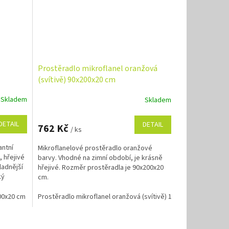
Prostěradlo mikroflanel oranžová
(svítivě) 90x200x20 cm
Skladem
Skladem
DETAIL
DETAIL
762 Kč
/ ks
antní
Mikroflanelové prostěradlo oranžové
 hřejivé
barvy. Vhodné na zimní období, je krásně
ladnější
hřejivé. Rozměr prostěradla je 90x200x20
ký
cm.
00x20 cm
Prostěradlo mikroflanel oranžová (svítivě) 180x200x20 cm