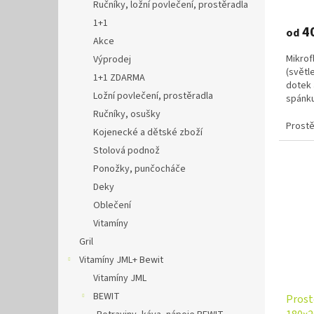
Ručníky, ložní povlečení, prostěradla
1+1
4
od
Akce
Mikrof
Výprodej
(světl
1+1 ZDARMA
dotek 
Ložní povlečení, prostěradla
spánku
tunýlku
Ručníky, osušky
Prostě
Kojenecké a dětské zboží
Stolová podnož
Ponožky, punčocháče
Deky
Oblečení
Vitamíny
Gril
Vitamíny JML+ Bewit
Vitamíny JML
BEWIT
Prost