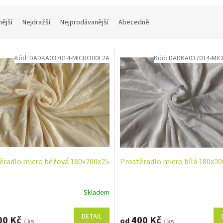
nější
Nejdražší
Nejprodávanější
Abecedně
Kód:
DADKA037014-MICRO00F2A
Kód:
DADKA037014-MI
ěradlo micro béžová 180x200x25
Prostěradlo micro bílá 180x2
Skladem
DETAIL
00 Kč
400 Kč
od
/ ks
/ ks