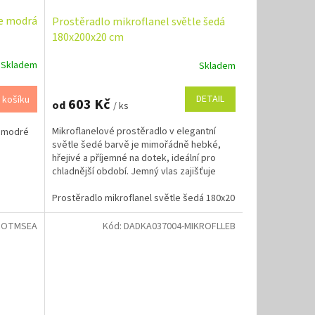
le modrá
Prostěradlo mikroflanel světle šedá
180x200x20 cm
Skladem
Skladem
DETAIL
 košíku
603 Kč
od
/ ks
Mikroflanelové prostěradlo v elegantní
e modré
světle šedé barvě je mimořádně hebké,
hřejivé a příjemné na dotek, ideální pro
chladnější období. Jemný vlas zajišťuje
vysoký komfort při...
Prostěradlo mikroflanel světle šedá 180x200x20 cm
Prostěr
ROTMSEA
Kód:
DADKA037004-MIKROFLLEB