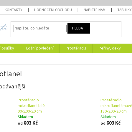
KONTAKTY
HODNOCENÍ OBCHODU
NAPIŠTE NÁM
TABULKY
HLEDAT
/ osušky
Ložní povlečení
Prostěradla
Peřiny, deky
oflanel
odávanější
Prostěradlo
Prostěradlo
mikroflanel bílé
mikroflanel tmav
90x200x20 cm
180x200x20 cm
Skladem
Skladem
603 Kč
603 Kč
od
od