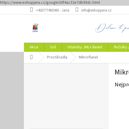
https://www.eshopjana.cz/google30f4ac32e7db93dc.html
Přejít
+420777450360 - Jana
info@eshopjana.cz
na
obsah
Akce
Gril
Vitamíny JML+ Bewit
Ručníky 
Domů
Prostěradla
Mikroflanel
P
Mikr
o
s
Nejpr
t
r
a
n
n
í
p