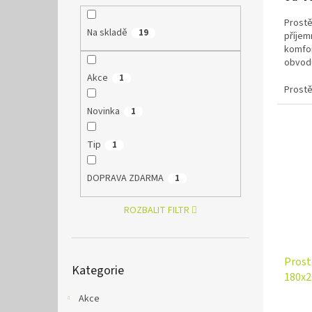
Prostě
Na skladě
19
příjem
komfor
obvodu
tunýlku
Akce
1
Prostě
Novinka
1
Tip
1
DOPRAVA ZDARMA
1
ROZBALIT FILTR
Přeskočit
Prost
Kategorie
kategorie
180x2
Akce