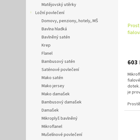
Matějovský utěrky
Ložní povlečení
Domovy, penziony, hotely, MŠ
Prost
Bavlna hladká
fialo
Bavlněný satén
Krep
Flanel
603
Bambusový satén
Saténové povlečení
Mikrof
Mako satén
fialov
Mako jersey
dotek.
je pro
Mako damašek
vyměni
Bambusový damašek
Prostě
Damašek
Mikroplyš bavlněný
Mikroflanel
Mušelínové povlečení