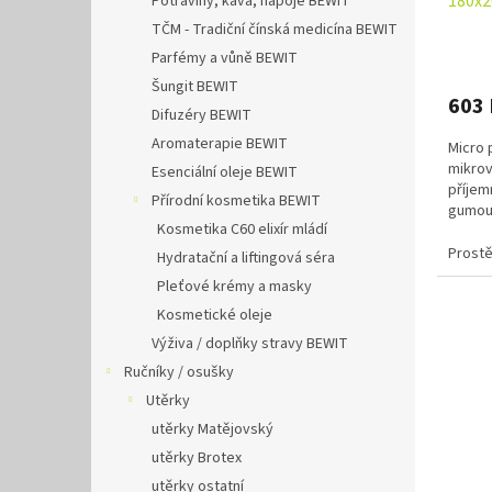
180x2
Potraviny, káva, nápoje BEWIT
TČM - Tradiční čínská medicína BEWIT
Parfémy a vůně BEWIT
Šungit BEWIT
603
Difuzéry BEWIT
Aromaterapie BEWIT
Micro 
mikrov
Esenciální oleje BEWIT
příjem
Přírodní kosmetika BEWIT
gumou 
Kosmetika C60 elixír mládí
na matr
Prostě
Hydratační a liftingová séra
Pleťové krémy a masky
Kosmetické oleje
Výživa / doplňky stravy BEWIT
Ručníky / osušky
Utěrky
utěrky Matějovský
utěrky Brotex
utěrky ostatní