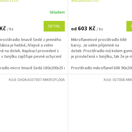
00x25 cm
90x200x20 cm
Skladem
DETAIL
 Kč
603 Kč
od
/ ks
/ ks
prostěradlo tmavě šedé z jemného
Mikroflanelové prostěradlo bílé
lákna je hebké, hřejivé a velmi
barvy. Je velmi přijemné na
né na dotek. Napínací provedení s
dotek. Prostěradlo má kolem gumu
v tunýlku zajišťuje pevné uchycení
je provlečená v tunýlku, tak že je 
aci a...
vyměnit nebo utáhnout. Rozměr...
radlo micro tmavě šedá 180x200x25 cm
Prostěradlo mikroflanel bílé 90x2
Kód:
DADKA037007-MIKROFL00A
Kód:
037008-MI