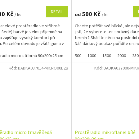
DETAIL
00 Kč
500 Kč
od
/ ks
/ ks
lanelové prostěradlo ve stříbrné
Chcete potěšit své blízké, ale nejs
e šedé) barvě je velmi příjemné na
jistí, že vyberete ten správný dár
a zajišťuje vysoký komfort při
termín ? Sháníte něco na poslední c
. Po celém obvodu je všitá guma v
Náš dárkový poukaz pořídíte online
, díky které...
radlo micro stříbrná 90x200x25 cm
500
1000
1500
2000
250
Kód:
DADKA037014-MICRO00D2B
Kód:
DADKA037000-MIK
ěradlo micro tmavě šedá
Prostěradlo mikroflanel bílé