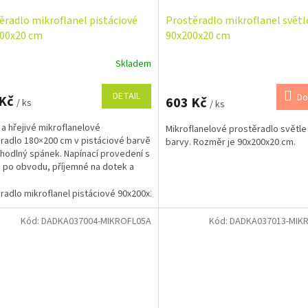
ěradlo mikroflanel pistáciové
Prostěradlo mikroflanel svět
00x20 cm
90x200x20 cm
Skladem
DETAIL
Do
 Kč
603 Kč
/ ks
/ ks
a hřejivé mikroflanelové
Mikroflanelové prostěradlo světl
radlo 180×200 cm v pistáciové barvě
barvy. Rozměr je 90x200x20 cm.
hodlný spánek. Napínací provedení s
po obvodu, příjemné na dotek a
i pro alergiky a...
radlo mikroflanel pistáciové 90x200x20 cm
Kód:
DADKA037004-MIKROFL05A
Kód:
DADKA037013-MIK