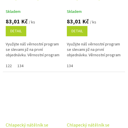
sv.béžová
Skladem
Skladem
83,01 Kč
83,01 Kč
/ ks
/ ks
DETAIL
DETAIL
Využijte náš věrnostní program
Využijte náš věrnostní program
se slevami již na první
se slevami již na první
objednávku. Věrnostní program
objednávku. Věrnostní program
122
134
134
Chlapecký nátělník se
Chlapecký nátělník se