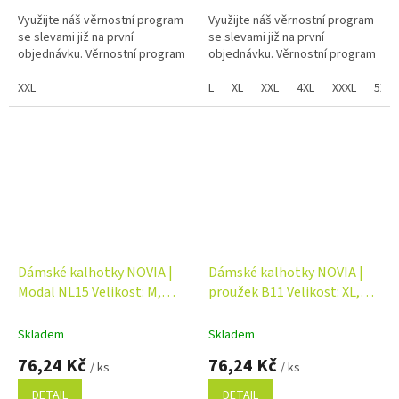
Využijte náš věrnostní program
Využijte náš věrnostní program
se slevami již na první
se slevami již na první
objednávku. Věrnostní program
objednávku. Věrnostní program
XXL
L
XL
XXL
4XL
XXXL
5XL
Dámské kalhotky NOVIA |
Dámské kalhotky NOVIA |
Modal NL15 Velikost: M,
proužek B11 Velikost: XL,
Barva: bílá
Barva: černá
Skladem
Skladem
76,24 Kč
76,24 Kč
/ ks
/ ks
DETAIL
DETAIL