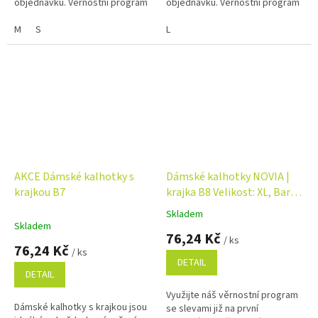
objednávku. Věrnostní program
objednávku. Věrnostní program
M
S
L
AKCE Dámské kalhotky s
Dámské kalhotky NOVIA |
krajkou B7
krajka B8 Velikost: XL, Barva:
bílá
Skladem
Průměrné
Skladem
hodnocení
76,24 Kč
/ ks
produktu
76,24 Kč
/ ks
je
DETAIL
5,0
DETAIL
z
Využijte náš věrnostní program
5
Dámské kalhotky s krajkou jsou
se slevami již na první
hvězdiček.