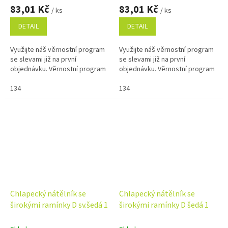
83,01 Kč
83,01 Kč
/ ks
/ ks
DETAIL
DETAIL
Využijte náš věrnostní program
Využijte náš věrnostní program
se slevami již na první
se slevami již na první
objednávku. Věrnostní program
objednávku. Věrnostní program
134
134
Chlapecký nátělník se
Chlapecký nátělník se
širokými ramínky D sv.šedá 1
širokými ramínky D šedá 1