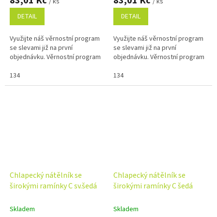
83,01 Kč
83,01 Kč
/ ks
/ ks
DETAIL
DETAIL
Využijte náš věrnostní program
Využijte náš věrnostní program
se slevami již na první
se slevami již na první
objednávku. Věrnostní program
objednávku. Věrnostní program
134
134
Chlapecký nátělník se
Chlapecký nátělník se
širokými ramínky C sv.šedá
širokými ramínky C šedá
Skladem
Skladem