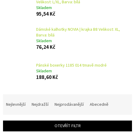
Velikost: L/XL, Barva: bílá
Skladem
95,54 Kč
Dámské kalhotky NOVIA | krajka B8 Velikost: XL,
Barva: bílá
Skladem
76,24 Kč
Pánské boxerky 1185 014 tmavě modré
Skladem
188,60 Kč
Ř
a
Nejlevnější
Nejdražší
Nejprodávanější
Abecedně
z
e
n
OTEVŘÍT FILTR
í