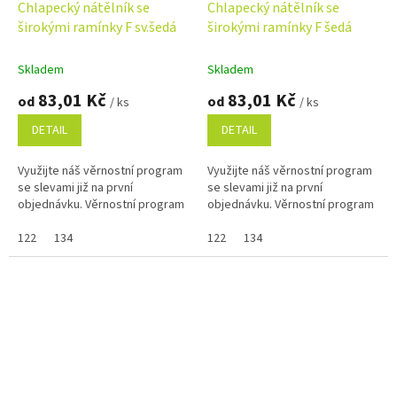
Chlapecký nátělník se
Chlapecký nátělník se
širokými ramínky F sv.šedá
širokými ramínky F šedá
Skladem
Skladem
83,01 Kč
83,01 Kč
od
od
/ ks
/ ks
DETAIL
DETAIL
Využijte náš věrnostní program
Využijte náš věrnostní program
se slevami již na první
se slevami již na první
objednávku. Věrnostní program
objednávku. Věrnostní program
122
134
122
134