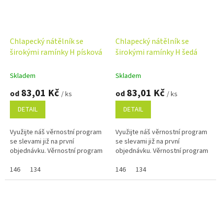
Chlapecký nátělník se
Chlapecký nátělník se
širokými ramínky H písková
širokými ramínky H šedá
Skladem
Skladem
83,01 Kč
83,01 Kč
od
od
/ ks
/ ks
DETAIL
DETAIL
Využijte náš věrnostní program
Využijte náš věrnostní program
se slevami již na první
se slevami již na první
objednávku. Věrnostní program
objednávku. Věrnostní program
146
134
146
134