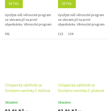
DETAIL
DETAIL
Využijte náš věrnostní program
Využijte náš věrnostní program
se slevami již na první
se slevami již na první
objednávku. Věrnostní program
objednávku. Věrnostní program
XXL
122
134
Chlapecký nátělník se
Chlapecký nátělník se
širokými ramínky C béžová
širokými ramínky C písková
Skladem
Skladem