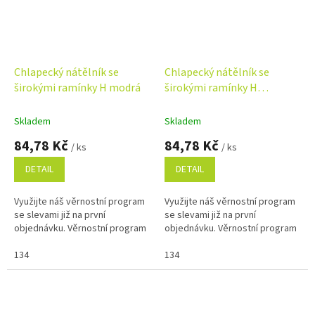
Chlapecký nátělník se
Chlapecký nátělník se
širokými ramínky H modrá
širokými ramínky H
sv.modrá
Skladem
Skladem
84,78 Kč
84,78 Kč
/ ks
/ ks
DETAIL
DETAIL
Využijte náš věrnostní program
Využijte náš věrnostní program
se slevami již na první
se slevami již na první
objednávku. Věrnostní program
objednávku. Věrnostní program
134
134