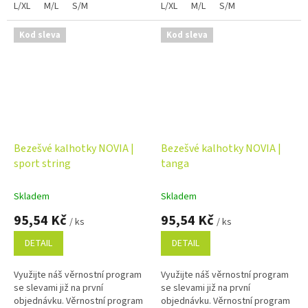
L/XL
M/L
S/M
L/XL
M/L
S/M
Kod sleva
Kod sleva
Bezešvé kalhotky NOVIA |
Bezešvé kalhotky NOVIA |
sport string
tanga
Skladem
Skladem
95,54 Kč
95,54 Kč
/ ks
/ ks
DETAIL
DETAIL
Využijte náš věrnostní program
Využijte náš věrnostní program
se slevami již na první
se slevami již na první
objednávku. Věrnostní program
objednávku. Věrnostní program