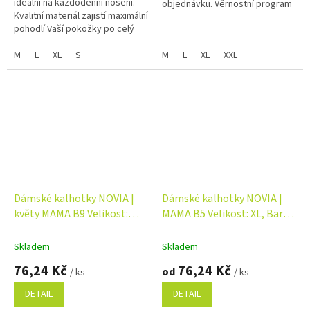
ideální na každodenní nošení.
objednávku. Věrnostní program
Kvalitní materiál zajistí maximální
pohodlí Vaší pokožky po celý
den. Barva: černá, bílá, růžová
Velikost: S, M,...
M
L
XL
S
M
L
XL
XXL
Dámské kalhotky NOVIA |
Dámské kalhotky NOVIA |
květy MAMA B9 Velikost:
MAMA B5 Velikost: XL, Barva:
XXL, Barva: růžová
bílá
Skladem
Skladem
76,24 Kč
76,24 Kč
od
/ ks
/ ks
DETAIL
DETAIL