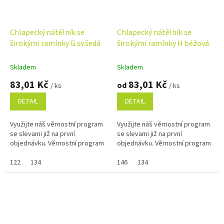
Chlapecký nátělník se
Chlapecký nátělník se
širokými ramínky G sv.šedá
širokými ramínky H béžová
Skladem
Skladem
83,01 Kč
83,01 Kč
od
/ ks
/ ks
DETAIL
DETAIL
Využijte náš věrnostní program
Využijte náš věrnostní program
se slevami již na první
se slevami již na první
objednávku. Věrnostní program
objednávku. Věrnostní program
122
134
146
134