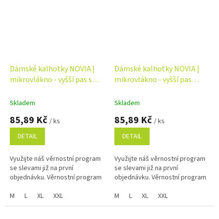
Dámské kalhotky NOVIA |
Dámské kalhotky NOVIA |
mikrovlákno - vyšší pas s
mikrovlákno - vyšší pas
krajkou Velikost: XL, Barva:
Velikost: XL, Barva: bílá
bílá
Skladem
Skladem
85,89 Kč
85,89 Kč
/ ks
/ ks
DETAIL
DETAIL
Využijte náš věrnostní program
Využijte náš věrnostní program
se slevami již na první
se slevami již na první
objednávku. Věrnostní program
objednávku. Věrnostní program
M
L
XL
XXL
M
L
XL
XXL