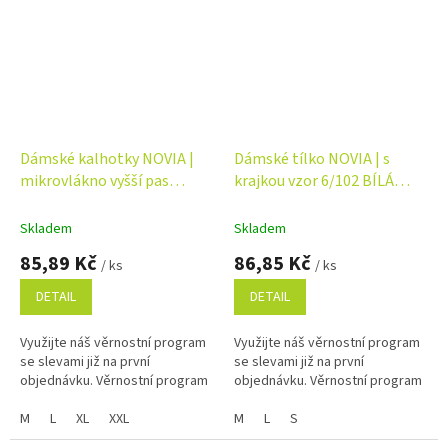
Dámské kalhotky NOVIA |
Dámské tílko NOVIA | s
mikrovlákno vyšší pas
krajkou vzor 6/102 BÍLÁ
Velikost: XL, Barva: bílá
Velikost: XL
Skladem
Skladem
85,89 Kč
86,85 Kč
/ ks
/ ks
DETAIL
DETAIL
Využijte náš věrnostní program
Využijte náš věrnostní program
se slevami již na první
se slevami již na první
objednávku. Věrnostní program
objednávku. Věrnostní program
M
L
XL
XXL
M
L
S