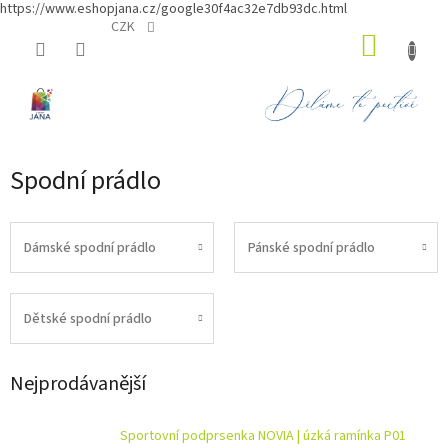
https://www.eshopjana.cz/google30f4ac32e7db93dc.html
Přejít
CZK
NÁKUP
na
obsah
KOŠÍK
Spodní prádlo
Dámské spodní prádlo
Pánské spodní prádlo
Dětské spodní prádlo
Nejprodávanější
Sportovní podprsenka NOVIA | úzká ramínka P01