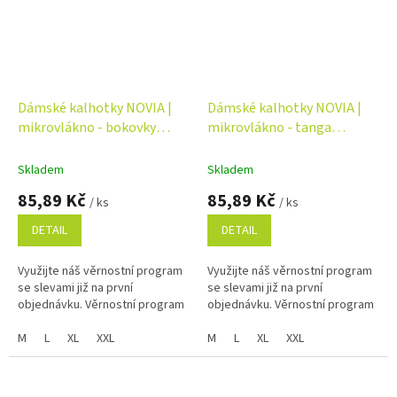
Dámské kalhotky NOVIA |
Dámské kalhotky NOVIA |
mikrovlákno - bokovky
mikrovlákno - tanga
Velikost: XL, Barva: bílá
Velikost: XL, Barva: bílá
Skladem
Skladem
85,89 Kč
85,89 Kč
/ ks
/ ks
DETAIL
DETAIL
Využijte náš věrnostní program
Využijte náš věrnostní program
se slevami již na první
se slevami již na první
objednávku. Věrnostní program
objednávku. Věrnostní program
M
L
XL
XXL
M
L
XL
XXL