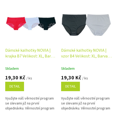
p
V
r
ý
o
p
d
i
u
s
k
p
t
r
ů
o
d
Dámské kalhotky NOVIA |
Dámské kalhotky NOVIA |
u
krajka B7 Velikost: XL, Barva:
vzor B4 Velikost: XL, Barva:
k
růžová
černá
t
Skladem
Skladem
ů
19,30 Kč
19,30 Kč
/ ks
/ ks
DETAIL
DETAIL
Využijte náš věrnostní program
Využijte náš věrnostní program
se slevami již na první
se slevami již na první
objednávku. Věrnostní program
objednávku. Věrnostní program