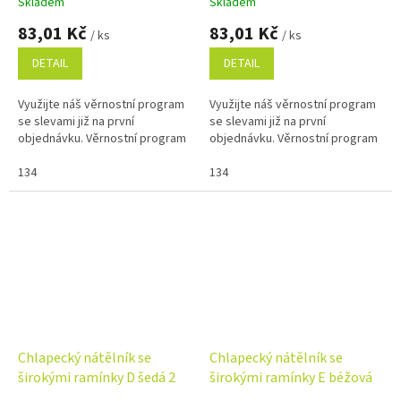
Skladem
Skladem
83,01 Kč
83,01 Kč
/ ks
/ ks
DETAIL
DETAIL
Využijte náš věrnostní program
Využijte náš věrnostní program
se slevami již na první
se slevami již na první
objednávku. Věrnostní program
objednávku. Věrnostní program
134
134
Chlapecký nátělník se
Chlapecký nátělník se
širokými ramínky D šedá 2
širokými ramínky E béžová