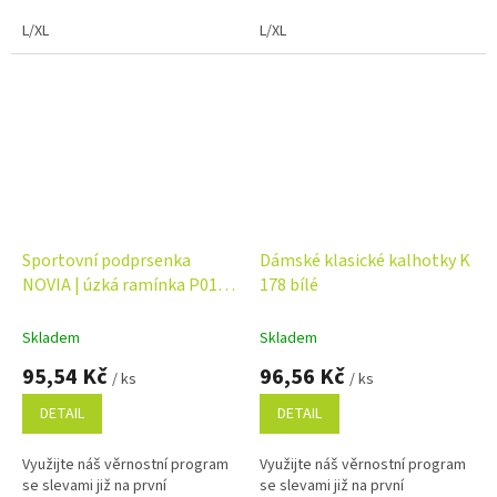
L/XL
L/XL
Sportovní podprsenka
Dámské klasické kalhotky K
NOVIA | úzká ramínka P01
178 bílé
Velikost: L/XL, Barva: bílá
Skladem
Skladem
95,54 Kč
96,56 Kč
/ ks
/ ks
DETAIL
DETAIL
Využijte náš věrnostní program
Využijte náš věrnostní program
se slevami již na první
se slevami již na první