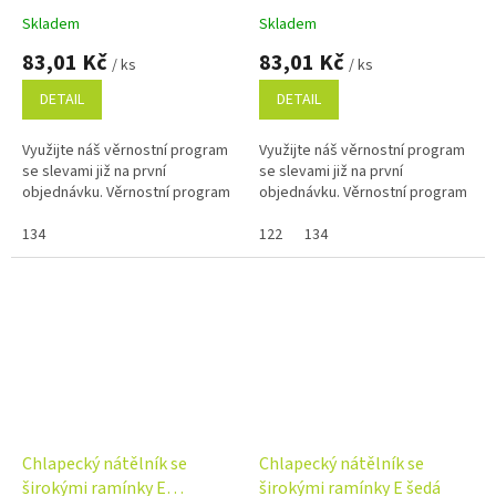
Skladem
Skladem
83,01 Kč
83,01 Kč
/ ks
/ ks
DETAIL
DETAIL
Využijte náš věrnostní program
Využijte náš věrnostní program
se slevami již na první
se slevami již na první
objednávku. Věrnostní program
objednávku. Věrnostní program
134
122
134
Chlapecký nátělník se
Chlapecký nátělník se
širokými ramínky E
širokými ramínky E šedá