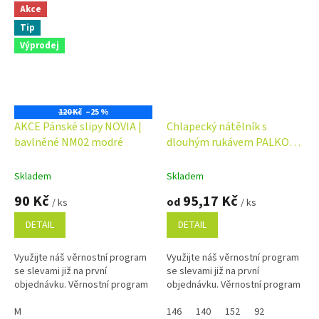
Akce
Tip
Výprodej
120 Kč
–25 %
AKCE Pánské slipy NOVIA |
Chlapecký nátělník s
bavlněné NM02 modré
dlouhým rukávem PALKO
bílý
Skladem
Skladem
90 Kč
95,17 Kč
od
/ ks
/ ks
DETAIL
DETAIL
Využijte náš věrnostní program
Využijte náš věrnostní program
se slevami již na první
se slevami již na první
objednávku. Věrnostní program
objednávku. Věrnostní program
M
146
140
152
92