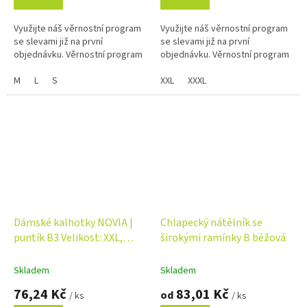
Využijte náš věrnostní program
Využijte náš věrnostní program
se slevami již na první
se slevami již na první
objednávku. Věrnostní program
objednávku. Věrnostní program
M
L
S
XXL
XXXL
Dámské kalhotky NOVIA |
Chlapecký nátělník se
puntík B3 Velikost: XXL,
širokými ramínky B béžová
Barva: béžová
Skladem
Skladem
76,24 Kč
83,01 Kč
od
/ ks
/ ks