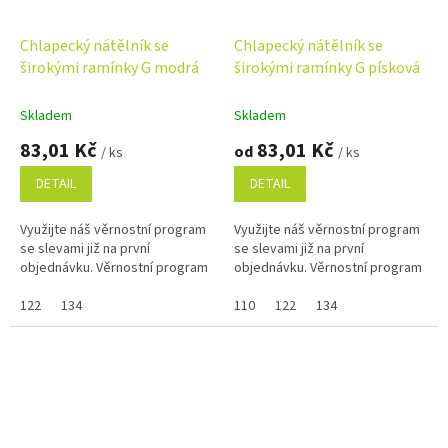
Chlapecký nátělník se
Chlapecký nátělník se
širokými ramínky G modrá
širokými ramínky G písková
Skladem
Skladem
83,01 Kč
83,01 Kč
od
/ ks
/ ks
DETAIL
DETAIL
Využijte náš věrnostní program
Využijte náš věrnostní program
se slevami již na první
se slevami již na první
objednávku. Věrnostní program
objednávku. Věrnostní program
122
134
110
122
134