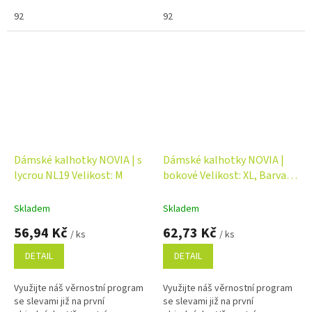
92
92
Dámské kalhotky NOVIA | s
Dámské kalhotky NOVIA |
lycrou NL19 Velikost: M
bokové Velikost: XL, Barva:
modrá
Skladem
Skladem
56,94 Kč
62,73 Kč
/ ks
/ ks
DETAIL
DETAIL
Využijte náš věrnostní program
Využijte náš věrnostní program
se slevami již na první
se slevami již na první