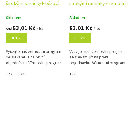
širokými ramínky F béžová
širokými ramínky F sv.modrá
Skladem
Skladem
83,01 Kč
83,01 Kč
od
/ ks
/ ks
DETAIL
DETAIL
Využijte náš věrnostní program
Využijte náš věrnostní program
se slevami již na první
se slevami již na první
objednávku. Věrnostní program
objednávku. Věrnostní program
122
134
134