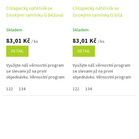
Chlapecký nátělník se
Chlapecký nátělník se
širokými ramínky G béžová
širokými ramínky G bílá
Skladem
Skladem
83,01 Kč
83,01 Kč
/ ks
/ ks
DETAIL
DETAIL
Využijte náš věrnostní program
Využijte náš věrnostní program
se slevami již na první
se slevami již na první
objednávku. Věrnostní program
objednávku. Věrnostní program
122
134
122
134