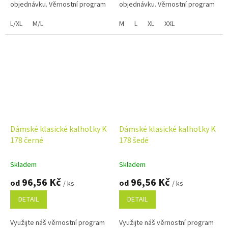
objednávku. Věrnostní program
objednávku. Věrnostní program
L/XL
M/L
M
L
XL
XXL
Dámské klasické kalhotky K
Dámské klasické kalhotky K
178 černé
178 šedé
Skladem
Skladem
96,56 Kč
96,56 Kč
od
od
/ ks
/ ks
DETAIL
DETAIL
Využijte náš věrnostní program
Využijte náš věrnostní program