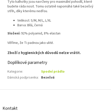
Tyto kalhotky jsou navrženy pro maximální pohodlí, které
budete ráda nosit.
Tomu ostatně napomáhá také
bezešvý
střih
,
díky kterému nedřou.
Velikost: S/M, M/L, L/XL
Barva: Bílá, černá
Složení:
92% polyamid, 8% elastan
Věříme, že Ti padnou jako ulité.
Zboží z hygienických důvodů nelze vrátit.
Doplňkové parametry
Kategorie
:
Spodní prádlo
Dámská podprsenka
:
Bezešvá
Z
á
p
a
Kontakt