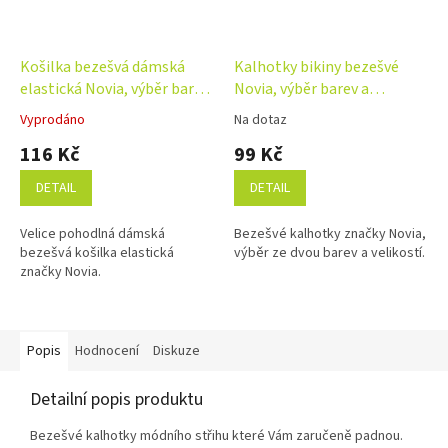
Košilka bezešvá dámská
Kalhotky bikiny bezešvé
elastická Novia, výběr barev
Novia, výběr barev a
a velikostí
velikostí
Vyprodáno
Na dotaz
Průměrné
Průměrné
hodnocení
hodnocení
116 Kč
99 Kč
produktu
produktu
je
je
DETAIL
DETAIL
5,0
5,0
z
z
Velice pohodlná dámská
Bezešvé kalhotky značky Novia,
5
5
bezešvá košilka elastická
výběr ze dvou barev a velikostí.
hvězdiček.
hvězdiček.
značky Novia.
Popis
Hodnocení
Diskuze
Detailní popis produktu
Bezešvé kalhotky módního střihu které Vám zaručeně padnou.