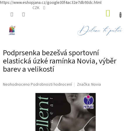
https://www.eshopjana.cz/google30f4ac32e7db93dc.html
Přejít
CZK
NÁKUP
na
obsah
KOŠÍK
Podprsenka bezešvá sportovní
elastická úzké ramínka Novia, výběr
barev a velikostí
Průměrné
Neohodnoceno
Podrobnosti hodnocení
Značka:
Novia
hodnocení
produktu
je
0,0
z
5
hvězdiček.