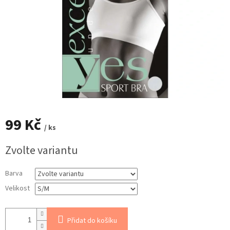
99 Kč
/ ks
Měrná
Zvolte variantu
cena:
Barva
Velikost
Přidat do košíku