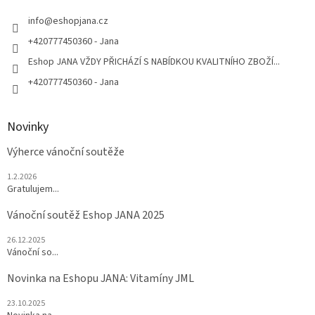
t
í
info
@
eshopjana.cz
+420777450360 - Jana
Eshop JANA VŽDY PŘICHÁZÍ S NABÍDKOU KVALITNÍHO ZBOŽÍ...
+420777450360 - Jana
Novinky
Výherce vánoční soutěže
1.2.2026
Gratulujem...
Vánoční soutěž Eshop JANA 2025
26.12.2025
Vánoční so...
Novinka na Eshopu JANA: Vitamíny JML
23.10.2025