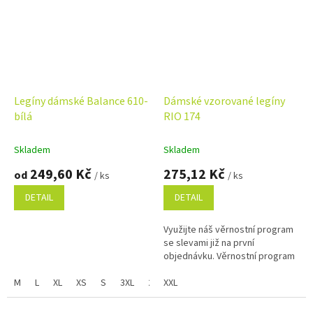
Legíny dámské Balance 610-
Dámské vzorované legíny
bílá
RIO 174
Skladem
Skladem
249,60 Kč
275,12 Kč
od
/ ks
/ ks
DETAIL
DETAIL
Využijte náš věrnostní program
se slevami již na první
objednávku. Věrnostní program
M
L
XL
XS
S
3XL
2XL
XXL