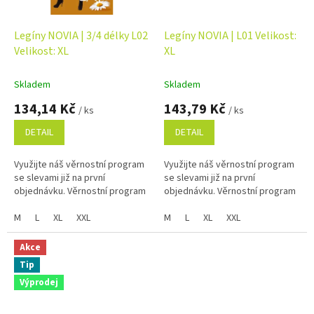
Legíny NOVIA | 3/4 délky L02
Legíny NOVIA | L01 Velikost:
Velikost: XL
XL
Skladem
Skladem
134,14 Kč
143,79 Kč
/ ks
/ ks
DETAIL
DETAIL
Využijte náš věrnostní program
Využijte náš věrnostní program
se slevami již na první
se slevami již na první
objednávku. Věrnostní program
objednávku. Věrnostní program
M
L
XL
XXL
M
L
XL
XXL
Akce
Tip
Výprodej