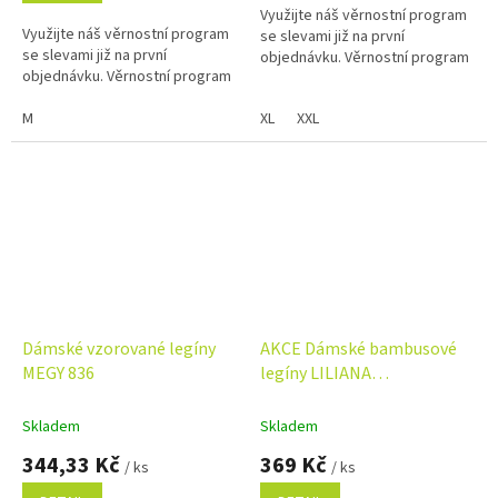
Využijte náš věrnostní program
5
Využijte náš věrnostní program
se slevami již na první
hvězdiček.
se slevami již na první
objednávku. Věrnostní program
objednávku. Věrnostní program
M
XL
XXL
Dámské vzorované legíny
AKCE Dámské bambusové
MEGY 836
legíny LILIANA
antibakteriální černé/
prodloužené
Skladem
Skladem
344,33 Kč
369 Kč
/ ks
/ ks