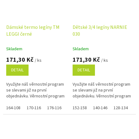
Dámské termo legíny TM
Dětské 3/4 legíny NARNIE
LEGGI černé
030
Skladem
Skladem
171,30 Kč
171,30 Kč
/ ks
/ ks
DETAIL
DETAIL
Využijte náš věrnostní program
Využijte náš věrnostní program
se slevami již na první
se slevami již na první
objednávku. Věrnostní program
objednávku. Věrnostní program
164-108
170-116
176-116
152-158
140-146
128-134
11