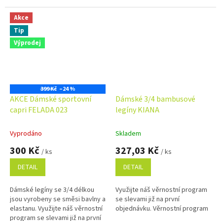
Akce
Tip
Výprodej
399 Kč
–24 %
AKCE Dámské sportovní
Dámské 3/4 bambusové
capri FELADA 023
legíny KIANA
Vyprodáno
Skladem
300 Kč
327,03 Kč
/ ks
/ ks
DETAIL
DETAIL
Dámské legíny se 3/4 délkou
Využijte náš věrnostní program
jsou vyrobeny se směsi bavlny a
se slevami již na první
elastanu. Využijte náš věrnostní
objednávku. Věrnostní program
program se slevami již na první