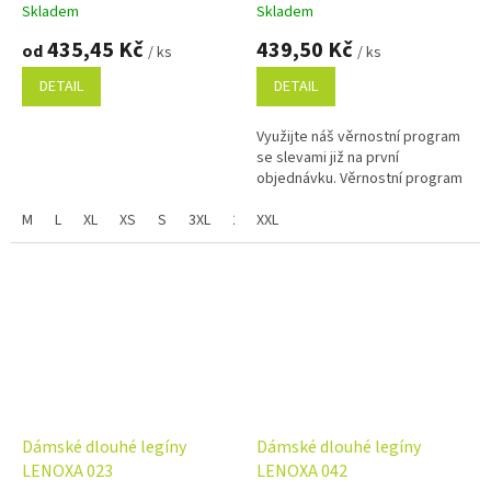
Skladem
Skladem
435,45 Kč
439,50 Kč
od
/ ks
/ ks
DETAIL
DETAIL
Využijte náš věrnostní program
se slevami již na první
objednávku. Věrnostní program
M
L
XL
XS
S
3XL
2XL
XXL
Dámské dlouhé legíny
Dámské dlouhé legíny
LENOXA 023
LENOXA 042