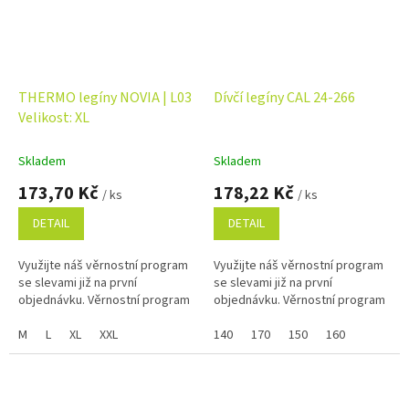
THERMO legíny NOVIA | L03
Dívčí legíny CAL 24-266
Velikost: XL
Skladem
Skladem
173,70 Kč
178,22 Kč
/ ks
/ ks
DETAIL
DETAIL
Využijte náš věrnostní program
Využijte náš věrnostní program
se slevami již na první
se slevami již na první
objednávku. Věrnostní program
objednávku. Věrnostní program
M
L
XL
XXL
140
170
150
160