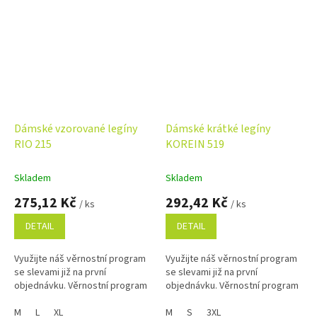
Dámské vzorované legíny
Dámské krátké legíny
RIO 215
KOREIN 519
Skladem
Skladem
275,12 Kč
292,42 Kč
/ ks
/ ks
DETAIL
DETAIL
Využijte náš věrnostní program
Využijte náš věrnostní program
se slevami již na první
se slevami již na první
objednávku. Věrnostní program
objednávku. Věrnostní program
M
L
XL
M
S
3XL