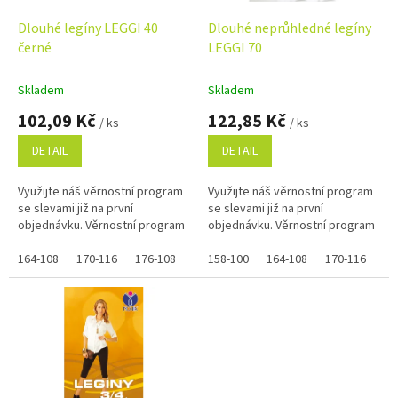
o
d
Dlouhé legíny LEGGI 40
Dlouhé neprůhledné legíny
u
černé
LEGGI 70
k
t
Skladem
Skladem
ů
102,09 Kč
122,85 Kč
/ ks
/ ks
DETAIL
DETAIL
Využijte náš věrnostní program
Využijte náš věrnostní program
se slevami již na první
se slevami již na první
objednávku. Věrnostní program
objednávku. Věrnostní program
164-108
170-116
176-108
158-100
164-108
170-116
17