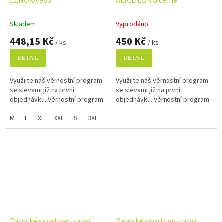
LENOXA 963
ALICE LONG černé
Skladem
Vyprodáno
448,15 Kč
450 Kč
/ ks
/ ks
DETAIL
DETAIL
Využijte náš věrnostní program
Využijte náš věrnostní program
se slevami již na první
se slevami již na první
objednávku. Věrnostní program
objednávku. Věrnostní program
M
L
XL
XXL
S
3XL
4XL
Dámské sportovní capri
Dámské sportovní capri