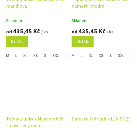
mandlová
námořní modrá
Skladem
Skladem
435,45 Kč
435,45 Kč
od
od
/ ks
/ ks
DETAIL
DETAIL
M
L
XL
XS
S
3XL
2XL
M
L
XL
XS
S
3XL
2XL
Tepláky unisex Meadow 609-
Dámské 7/8 legíny LEXIS 023
tmavě šedý melír