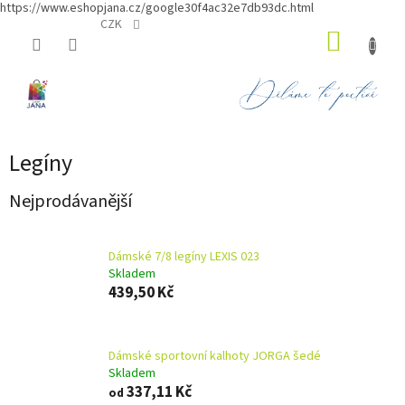
https://www.eshopjana.cz/google30f4ac32e7db93dc.html
Přejít
CZK
NÁKUP
na
obsah
KOŠÍK
Legíny
Nejprodávanější
Dámské 7/8 legíny LEXIS 023
Skladem
439,50 Kč
Dámské sportovní kalhoty JORGA šedé
Skladem
337,11 Kč
od