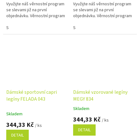
Využijte náš věrnostní program
Využijte náš věrnostní program
se slevami již na první
se slevami již na první
objednávku. Věrnostní program
objednávku. Věrnostní program
S
S
Dámské sportovní capri
Dámské vzorované legíny
legíny FELADA 043
MEGY 834
Skladem
Průměrné
Skladem
hodnocení
344,33 Kč
/ ks
produktu
344,33 Kč
/ ks
je
DETAIL
5,0
DETAIL
z