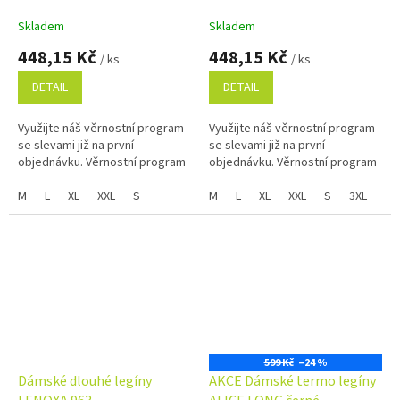
Skladem
Skladem
448,15 Kč
448,15 Kč
/ ks
/ ks
DETAIL
DETAIL
Využijte náš věrnostní program
Využijte náš věrnostní program
se slevami již na první
se slevami již na první
objednávku. Věrnostní program
objednávku. Věrnostní program
M
L
XL
XXL
S
M
L
XL
XXL
S
3XL
4X
599 Kč
–24 %
Dámské dlouhé legíny
AKCE Dámské termo legíny