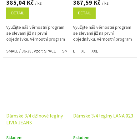
385,04 Kč
387,59 Kč
/ ks
/ ks
DETAIL
DETAIL
Využijte náš věrnostní program
Využijte náš věrnostní program
se slevami již na první
se slevami již na první
objednávku. Věrnostní program
objednávku. Věrnostní program
SMALL / 36-38, Vzor: SPACE
SMALL / 36-38, Vzor: MANDALA
L
XL
XXL
SMALL / 
Dámské 3/4 džínové legíny
Dámské 3/4 legíny LANA 023
LIVIA JEANS
Skladem
Skladem