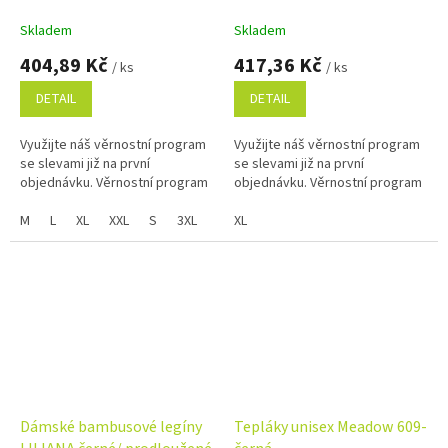
Skladem
Skladem
404,89 Kč
417,36 Kč
/ ks
/ ks
DETAIL
DETAIL
Využijte náš věrnostní program
Využijte náš věrnostní program
se slevami již na první
se slevami již na první
objednávku. Věrnostní program
objednávku. Věrnostní program
M
L
XL
XXL
S
3XL
4XL
XL
Dámské bambusové legíny
Tepláky unisex Meadow 609-