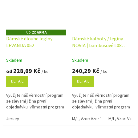
ZDARMA
Z
D
Dámské dlouhé legíny
Dámské kalhoty / legíny
A
LEVANDA 052
NOVIA | bambusové L08
R
M
Velikost: M/L
A
Skladem
Skladem
228,09 Kč
240,29 Kč
od
/ ks
/ ks
DETAIL
DETAIL
Využijte náš věrnostní program
Využijte náš věrnostní program
se slevami již na první
se slevami již na první
objednávku. Věrnostní program
objednávku. Věrnostní program
Jersey
M/L, Vzor: Vzor 1
M/L, Vzor: Vzor 