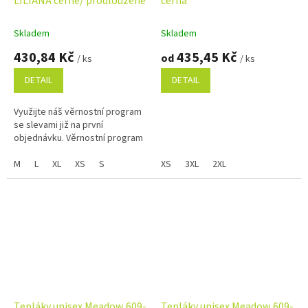
LILIANA černé/ prodloužené
černá
Skladem
Skladem
430,84 Kč
435,45 Kč
od
/ ks
/ ks
DETAIL
DETAIL
Využijte náš věrnostní program
se slevami již na první
objednávku. Věrnostní program
M
L
XL
XS
S
XS
3XL
2XL
Tepláky unisex Meadow 609-
Tepláky unisex Meadow 609-