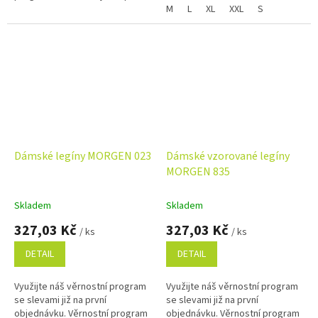
objednávku. Věrnostní program
M
L
XL
XXL
S
Dámské legíny MORGEN 023
Dámské vzorované legíny
MORGEN 835
Skladem
Skladem
327,03 Kč
327,03 Kč
/ ks
/ ks
DETAIL
DETAIL
Využijte náš věrnostní program
Využijte náš věrnostní program
se slevami již na první
se slevami již na první
objednávku. Věrnostní program
objednávku. Věrnostní program