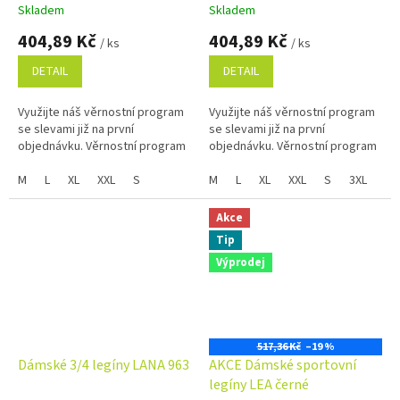
Skladem
Skladem
404,89 Kč
404,89 Kč
/ ks
/ ks
DETAIL
DETAIL
Využijte náš věrnostní program
Využijte náš věrnostní program
se slevami již na první
se slevami již na první
objednávku. Věrnostní program
objednávku. Věrnostní program
M
L
XL
XXL
S
M
L
XL
XXL
S
3XL
4X
Akce
Tip
Výprodej
517,36 Kč
–19 %
Dámské 3/4 legíny LANA 963
AKCE Dámské sportovní
legíny LEA černé