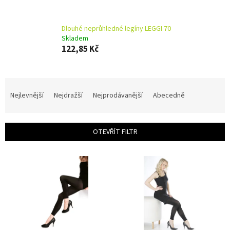
Dlouhé neprůhledné legíny LEGGI 70
Skladem
122,85 Kč
Ř
a
Nejlevnější
Nejdražší
Nejprodávanější
Abecedně
z
e
n
OTEVŘÍT FILTR
í
p
V
r
ý
o
p
d
i
u
s
k
p
t
r
ů