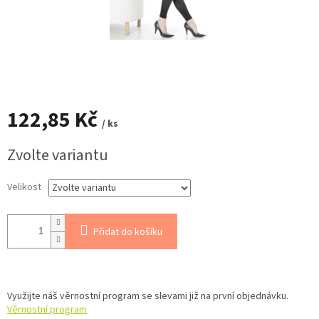
122,85 Kč
/ ks
Měrná
Zvolte variantu
cena:
Velikost
Přidat do košíku
Využijte náš věrnostní program se slevami již na první objednávku.
Věrnostní program