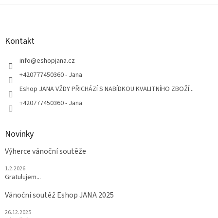
Z
á
p
a
Kontakt
t
í
info
@
eshopjana.cz
+420777450360 - Jana
Eshop JANA VŽDY PŘICHÁZÍ S NABÍDKOU KVALITNÍHO ZBOŽÍ...
+420777450360 - Jana
Novinky
Výherce vánoční soutěže
1.2.2026
Gratulujem...
Vánoční soutěž Eshop JANA 2025
26.12.2025