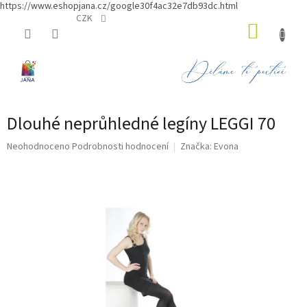
https://www.eshopjana.cz/google30f4ac32e7db93dc.html
Přejít
CZK
NÁKUP
na
obsah
KOŠÍK
Dlouhé neprůhledné legíny LEGGI 70
Průměrné
Neohodnoceno
Podrobnosti hodnocení
Značka:
Evona
hodnocení
produktu
je
0,0
z
5
hvězdiček.