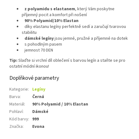
z polyamidu s elastanem
, který Vám poskytne
příjemný pocit a komfort při nošení
90% Polyamid/10% Elastan
díky elastanu legíny perfektně sedí a zaručují tvarovou
stabilitu
dámské legíny
jsou jemné, pružné a příjemné na dotek
s pohodlným pasem
jemnost 70 DEN
Tip:
Slaďte si vrchní díl oblečení s barvou legín a staňte se pro
ostatní módní ikonou!
Doplňkové parametry
Kategorie
:
Legíny
Barva
:
Černá
Materiál
:
90% Polyamid / 10% Elastan
Pohlaví
:
Dámské
Kód barvy
:
999
Značka
:
Evona